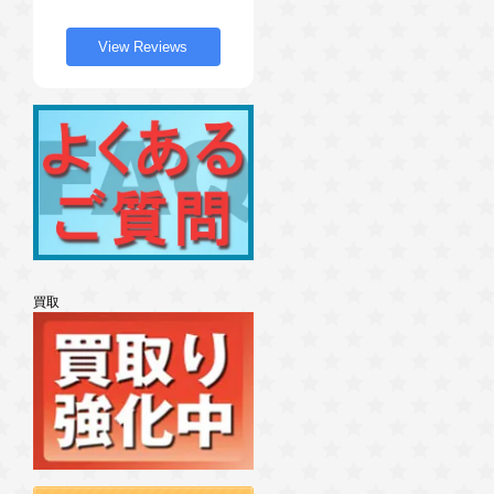
View Reviews
買取