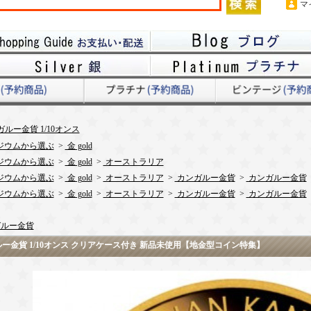
マ
ルー金貨 1/10オンス
ジウムから選ぶ
>
金 gold
ジウムから選ぶ
>
金 gold
>
オーストラリア
ジウムから選ぶ
>
金 gold
>
オーストラリア
>
カンガルー金貨
>
カンガルー金貨
ジウムから選ぶ
>
金 gold
>
オーストラリア
>
カンガルー金貨
>
カンガルー金貨
ルー金貨
ルー金貨 1/10オンス クリアケース付き 新品未使用【地金型コイン特集】