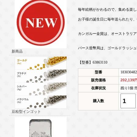
毎年絵柄がかわるので、集める楽し
お子様の誕生日に毎年送られたり、
カンガルー金貨は、オーストラリア
パース造幣局は、ゴールドラッシュ
新商品
【型番】63863110
型番
183030482
販売価格
202,139
在庫状況
残り1個 
購入数
豆粒型インゴット