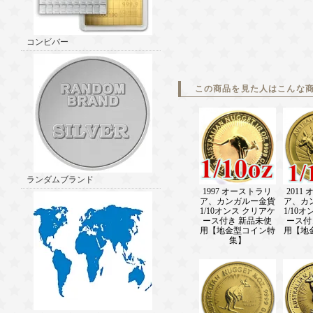
コンビバー
この商品を見た人はこんな
ランダムブランド
1997 オーストラリ
2011
ア、カンガルー金貨
ア、カ
1/10オンス クリアケ
1/10
ース付き 新品未使
ース付
用【地金型コイン特
用【地
集】