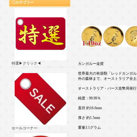
カテゴリー
特選▶クリック◀
カンガルー金貨
世界最大の有袋類「レッドカンガルー
外の森林まで、オーストラリア全土
オーストラリア・パース造幣局発行
純度：99.99％
直径 約16.6mm
厚さ 約1.5mm
重量3.1グラム
セールコーナー