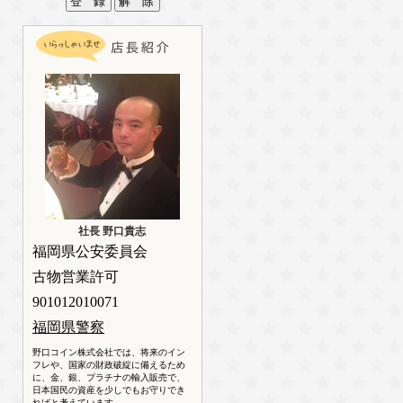
社長 野口貴志
福岡県公安委員会
古物営業許可
901012010071
福岡県警察
野口コイン株式会社では、将来のイン
フレや、国家の財政破綻に備えるため
に、金、銀、プラチナの輸入販売で、
日本国民の資産を少しでもお守りでき
ればと考えています。