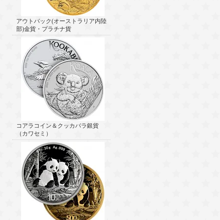
アウトバック(オーストラリア内陸
部)金貨・プラチナ貨
コアラコイン＆クッカバラ銀貨
（カワセミ）