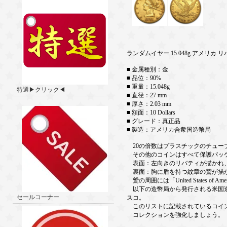
ランダムイヤー 15.048g アメリカ
■ 金属種別：金
■ 品位：90%
■ 重量：15.048g
特選▶クリック◀
■ 直径：27 mm
■ 厚さ：2.03 mm
■ 額面：10 Dollars
■ グレード：真正品
■ 製造：アメリカ合衆国造幣局
20の倍数はプラスチックのチュー
その他のコインはすべて保護パッ
表面：左向きのリバティが描かれ、1
裏面：胸に盾を持つ紋章の鷲が描
鷲の周囲には「United States of
以下の造幣局から発行される米国造
セールコーナー
スコ。
このリストに記載されているコイン
コレクションを強化しましょう。