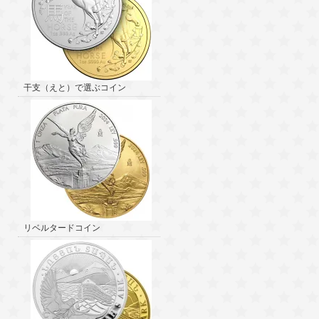
干支（えと）で選ぶコイン
リベルタードコイン