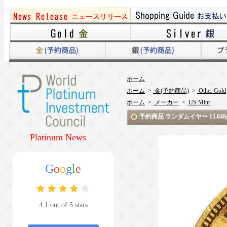
ホーム
ホーム
>
金(予約商品)
>
Other Gold
ホーム
>
メーカー
>
US Mint
予約商品 ランダムイヤー 15.0
Platinum News
G
o
o
g
l
e
4.1 out of 5 stars