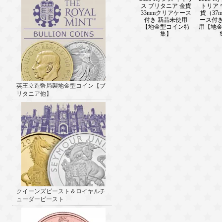
ス ブリタニア 金貨
トリア
33mmクリアケース
貨（37
付き 新品未使用
ース付き
【地金型コイン特
用【地
集】
英王立造幣局製地金型コイン【ブ
リタニア他】
クイーンズビースト＆ロイヤルチ
ューダービースト