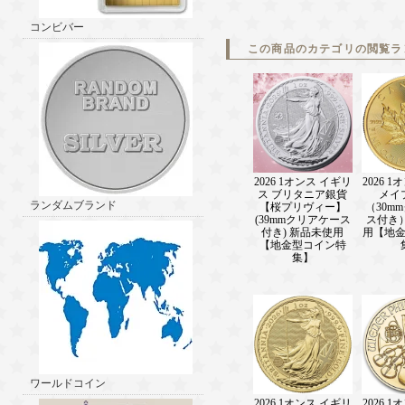
コンビバー
この商品のカテゴリの閲覧ラ
2026 1オンス イギリ
2026 
ス ブリタニア銀貨
メイ
ランダムブランド
【桜プリヴィー】
（30m
(39mmクリアケース
ス付き
付き) 新品未使用
用【地
【地金型コイン特
集】
ワールドコイン
2026 1オンス イギリ
2026 