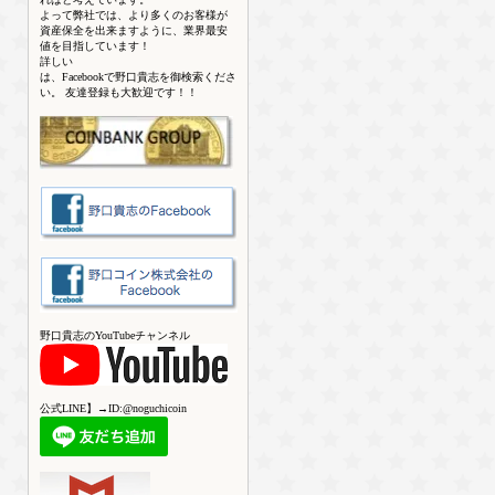
よって弊社では、より多くのお客様が
資産保全を出来ますように、業界最安
値を目指しています！
詳しい
は、Facebookで野口貴志を御検索くださ
い。 友達登録も大歓迎です！！
野口貴志のYouTubeチャンネル
公式LINE】→ID:@noguchicoin