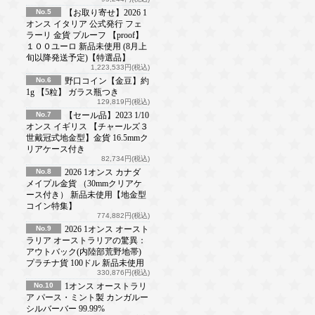
No.5
【お取り寄せ】2026 1
オンス イタリア 公式発行 フェ
ラーリ 金貨 プルーフ 【proof】
１００ユーロ 新品未使用 (8月上
旬以降発送予定)【特選品】
1,223,533円(税込)
No.6
野口コイン【金豆】約
1g 【5粒】 ガラス瓶つき
129,819円(税込)
No.7
【セール品】2023 1/10
オンス イギリス 【チャールズ３
世戴冠式地金型】金貨 16.5mmク
リアケース付き
82,734円(税込)
No.8
2026 1オンス カナダ
メイプル金貨 （30mmクリアケ
ース付き） 新品未使用【地金型
コイン特集】
774,882円(税込)
No.9
2026 1オンス オースト
ラリア オーストラリアの驚異：
アウトバック(内陸部荒野地帯)
プラチナ貨 100ドル 新品未使用
330,876円(税込)
No.10
1オンス オーストラリ
ア パース・ミント製 カンガルー
シルバーバー 99.99%