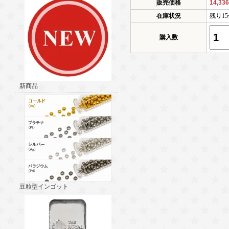
販売価格
14,33
在庫状況
残り1
購入数
新商品
豆粒型インゴット