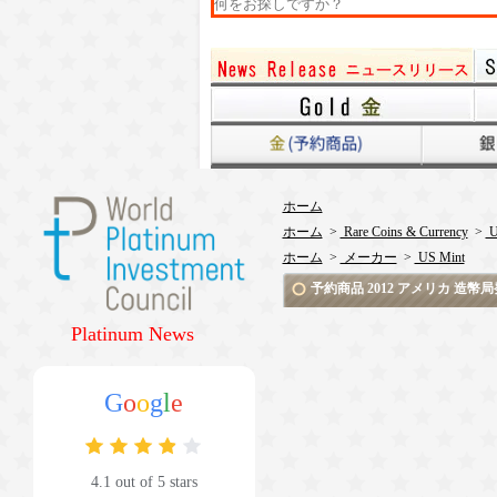
ホーム
ホーム
>
Rare Coins & Currency
>
U
ホーム
>
メーカー
>
US Mint
予約商品 2012 アメリカ 造幣
Platinum News
G
o
o
g
l
e
4.1 out of 5 stars