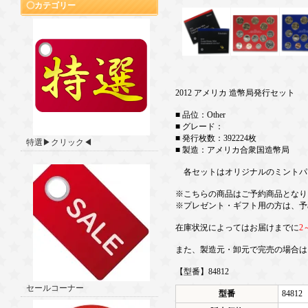
カテゴリー
2012 アメリカ 造幣局発行セット
■ 品位：Other
■ グレード：
■ 発行枚数：392224枚
特選▶クリック◀
■ 製造：アメリカ合衆国造幣局
各セットはオリジナルのミントパ
※こちらの商品はご予約商品となり
※プレゼント・ギフト用の方は、予
在庫状況によってはお届けまでに
2
また、製造元・卸元で完売の場合は
【型番】84812
セールコーナー
型番
84812