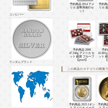
予約商品 2014 アメ
予約商品
リカ 造幣局発行セ
リカ 
ット
コンビバー
予約商品 2009
予約商
47.246g アメリカ セ
41.60
ット 銀貨 プルーフ
ット 
【proof】
【
ランダムブランド
この商品のカテゴリの閲覧
予約商品 2025 1オン
予約商品 
ス アメリカ イーグ
ス ア