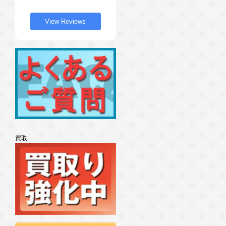
View Reviews
買取