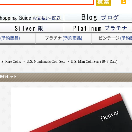
マ
.S. Rare Coins
>
U.S. Numismatic Coin Sets
>
U.S. Mint Coin Sets (1947-Date)
局発行セット