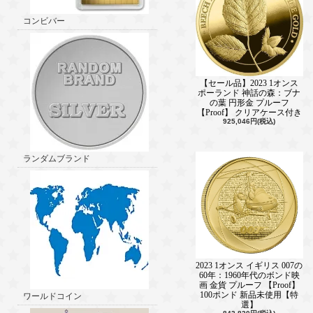
コンビバー
【セール品】2023 1オンス
ポーランド 神話の森：ブナ
の葉 円形金 プルーフ
【Proof】 クリアケース付き
925,046円(税込)
ランダムブランド
2023 1オンス イギリス 007の
60年：1960年代のボンド映
画 金貨 プルーフ 【Proof】
100ポンド 新品未使用【特
ワールドコイン
選】