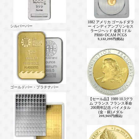
1882 アメリカ ゴールドダラ
シルバーバー
ー インディアンプリンセス
ラージヘッド 金貨 1ドル
PR66+DCAM PCGS
5,132,295円(税込)
ゴールドバー・プラチナバー
【セール品】1989 10.3グラ
ム フランス フランス革命
200周年記念 バイメタル
(金・銀)メダル
205,565円(税込)