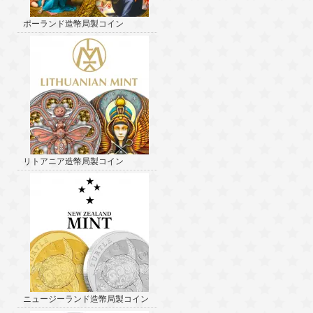
ポーランド造幣局製コイン
リトアニア造幣局製コイン
ニュージーランド造幣局製コイン