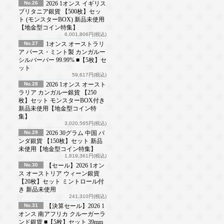
No.26
2026 1オンス イギリス
ブリタニア銀貨 【500枚】セッ
ト (モンスターBOX) 新品未使用
【地金型コイン特集】
6,001,806円(税込)
No.27
1オンス オーストラリ
ア パース・ミント製 カンガルー
シルバーバー 99.99% ■【5枚】セ
ット
59,617円(税込)
No.28
2026 1オンス オースト
ラリア カンガルー銀貨 【250
枚】セット モンスターBOX付き
新品未使用【地金型コイン特
集】
3,020,565円(税込)
No.29
2026 30グラム 中国 パ
ンダ銀貨 【150枚】セット 新品
未使用【地金型コイン特集】
1,819,361円(税込)
No.30
【セール】2026 1オン
ス オーストリア ウィーン銀貨
【20枚】セット ミントロール付
き 新品未使用
241,310円(税込)
No.31
【決算セール】2026 1
オンス 南アフリカ クルーガーラ
ンド銀貨 ■【5枚】セット 39mm