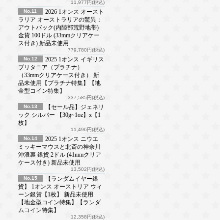
11,977円(税込)
No.11
2026 1オンス オースト
ラリア オーストラリアの驚異：
アウトバック(内陸部荒野地帯)
金貨 100ドル (33mmクリアケー
ス付き) 新品未使用
779,780円(税込)
No.12
2025 1オンス イギリス
ブリタニア（プラチナ）
（33mmクリアケース付き） 新
品未使用【プラチナ特集】【地
金型コイン特集】
337,585円(税込)
No.13
【セール品】ジェネリ
ック シルバー 【30g~1oz】x【1
枚】
11,496円(税込)
No.14
2025 1オンス ニウエ
ミッキーマウスと北斎の神奈川
沖浪裏 銀貨 2ドル (41mmクリア
ケース付き) 新品未使用
13,502円(税込)
No.15
【ランダムイヤー銀
貨】 1オンス オーストリア ウィ
ーン銀貨【1枚】 新品未使用
【地金型コイン特集】【ランダ
ムコイン特集】
12,358円(税込)