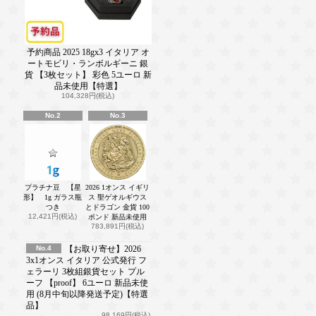
予約商品 2025 18gx3 イタリア オ
ートモビリ・ランボルギーニ 銀
貨 【3枚セット】 彩色 5ユーロ 新
品未使用【特選】
104,328円(税込)
No.2
No.3
プラチナ豆 【星
2026 1オンス イギリ
形】 1g ガラス瓶
ス 聖ゲオルギウス
つき
とドラゴン 金貨 100
12,421円(税込)
ポンド 新品未使用
783,891円(税込)
No.4
【お取り寄せ】2026
3x1オンス イタリア 公式発行 フ
ェラーリ 3枚組銀貨セット プル
ーフ 【proof】 6ユーロ 新品未使
用 (8月中旬以降発送予定)【特選
品】
98,169円(税込)