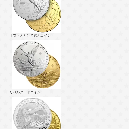
干支（えと）で選ぶコイン
リベルタードコイン