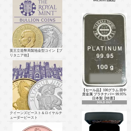
842,820円(税込)
英王立造幣局製地金型コイン【ブ
リタニア他】
【セール品】100グラム 田中
貴金属 プラチナバー 99.95%
日本製【特選】
SOLD OUT
クイーンズビースト＆ロイヤルチ
ューダービースト