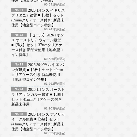
使用【地金型コイン特集】
60,941円(税込)
No.21
2026 1オンス イギリス
ブリタニア銀貨 ■【5枚】セット
(39mmクリアケース付き) 新品未
使用【地金型コイン特集】
60,941円(税込)
No.22
【セール】2026 1オン
ス オーストリア ウィーン銀貨
■【5枚】セット 37mmクリアケ
ース付き 新品未使用【地金型コ
イン特集】
60,630円(税込)
No.23
2026 30グラム 中国 パ
ンダ銀貨 ■【5枚】セット 40mm
クリアケース付き 新品未使用
【地金型コイン特集】
61,262円(税込)
No.24
2026 1オンス オースト
ラリア カンガルー銀貨 ■【5枚】
セット 41mmクリアケース付き
新品未使用
61,303円(税込)
No.25
2026 1オンス アメリカ
イーグル銀貨 ■【5枚】セット
(41mmクリアケース付き) 新品未
使用【地金型コイン特集】
62,035円(税込)