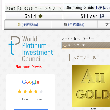
ホーム
>
セールコーナー
セールコーナー
カテゴリー一覧
Platinum News
G
o
o
g
l
e
4.1 out of 5 stars
金製