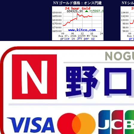
NYゴールド価格：オンス円建
NYシ