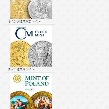
オランダ造幣局製コイン
チェコ造幣局コイン