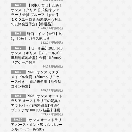
No.5
【お取り寄せ】2026 1
オンス イタリア 公式発行 フェ
ラーリ 金貨 プルーフ 【proof】
１００ユーロ 新品未使用 (8月上
旬以降発送予定)【特選品】
1,246,414円(税込)
No.6
野口コイン【金豆】約
1g 【5粒】 ガラス瓶つき
132,247円(税込)
No.7
【セール品】2023 1/10
オンス イギリス 【チャールズ３
世戴冠式地金型】金貨 16.5mmク
リアケース付き
84,282円(税込)
No.8
2026 1オンス カナダ
メイプル金貨 （30mmクリアケ
ース付き） 新品未使用【地金型
コイン特集】
789,373円(税込)
No.9
2026 1オンス オースト
ラリア オーストラリアの驚異：
アウトバック(内陸部荒野地帯)
プラチナ貨 100ドル 新品未使用
333,721円(税込)
No.10
1オンス オーストラリ
ア パース・ミント製 カンガルー
シルバーバー 99.99%