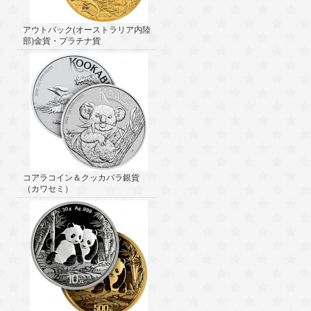
アウトバック(オーストラリア内陸
部)金貨・プラチナ貨
コアラコイン＆クッカバラ銀貨
（カワセミ）