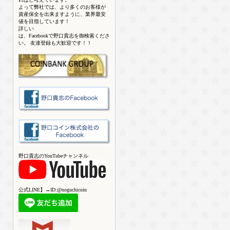
よって弊社では、より多くのお客様が
資産保全を出来ますように、業界最安
値を目指しています！
詳しい
は、Facebookで野口貴志を御検索くださ
い。 友達登録も大歓迎です！！
野口貴志のYouTubeチャンネル
公式LINE】→ID:@noguchicoin