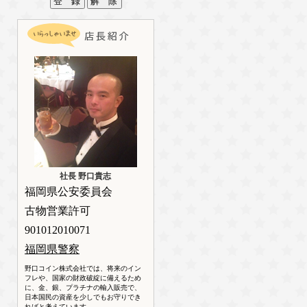
社長 野口貴志
福岡県公安委員会
古物営業許可
901012010071
福岡県警察
野口コイン株式会社では、将来のイン
フレや、国家の財政破綻に備えるため
に、金、銀、プラチナの輸入販売で、
日本国民の資産を少しでもお守りでき
ればと考えています。