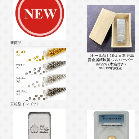
新商品
【セール品】1KG 日本 井島
貴金属精錬製 シルバーバー
99.99% (木箱付き)
368,199円(税込)
豆粒型インゴット