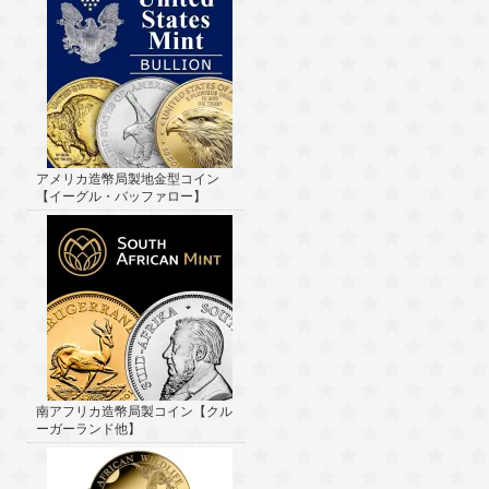
アメリカ造幣局製地金型コイン
【イーグル・バッファロー】
南アフリカ造幣局製コイン【クル
ーガーランド他】