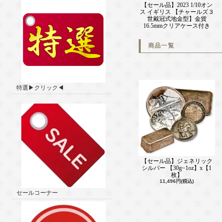
【セール品】2023 1/10オン
ス イギリス 【チャールズ３
世戴冠式地金型】金貨
16.5mmクリアケース付き
商品一覧
特選▶クリック◀
【セール品】ジェネリック
シルバー 【30g~1oz】x【1
枚】
11,496円(税込)
セールコーナー