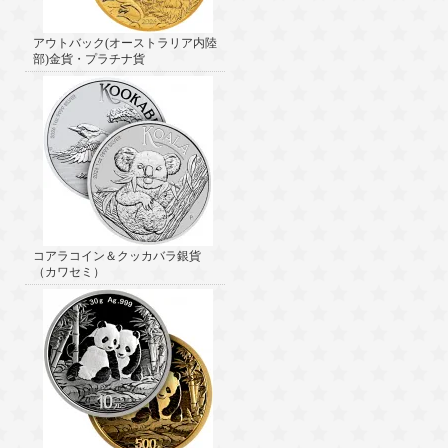
アウトバック(オーストラリア内陸
部)金貨・プラチナ貨
コアラコイン＆クッカバラ銀貨
（カワセミ）