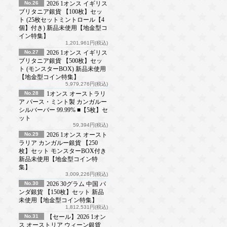
No.26
2026 1オンス イギリス
ブリタニア銀貨 【100枚】セッ
ト (25枚セットミントロール【4
個】付き) 新品未使用【地金型コ
イン特集】
1,201,961円(税込)
No.27
2026 1オンス イギリス
ブリタニア銀貨 【500枚】セッ
ト (モンスターBOX) 新品未使用
【地金型コイン特集】
5,979,276円(税込)
No.28
1オンス オーストラリ
ア パース・ミント製 カンガルー
シルバーバー 99.99% ■【5枚】セ
ット
59,394円(税込)
No.29
2026 1オンス オースト
ラリア カンガルー銀貨 【250
枚】セット モンスターBOX付き
新品未使用【地金型コイン特
集】
3,009,226円(税込)
No.30
2026 30グラム 中国 パ
ンダ銀貨 【150枚】セット 新品
未使用【地金型コイン特集】
1,812,531円(税込)
No.31
【セール】2026 1オン
ス オーストリア ウィーン銀貨