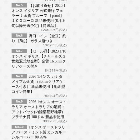
No.5
【お取り寄せ】2026 1
オンス イタリア 公式発行 フェ
ラーリ 金貨 プルーフ 【proof】
１００ユーロ 新品未使用 (8月上
旬以降発送予定)【特選品】
1,246,306円(税込)
No.6
野口コイン【金豆】約
1g 【5粒】 ガラス瓶つき
132,235円(税込)
No.7
【セール品】2023 1/10
オンス イギリス 【チャールズ３
世戴冠式地金型】金貨 16.5mmク
リアケース付き
84,274円(税込)
No.8
2026 1オンス カナダ
メイプル金貨 （30mmクリアケ
ース付き） 新品未使用【地金型
コイン特集】
789,304円(税込)
No.9
2026 1オンス オースト
ラリア オーストラリアの驚異：
アウトバック(内陸部荒野地帯)
プラチナ貨 100ドル 新品未使用
333,286円(税込)
No.10
1オンス オーストラリ
ア パース・ミント製 カンガルー
シルバーバー 99.99%