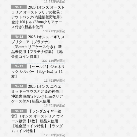
11,932円(税込)
No.11
2026 1オンス オースト
ラリア オーストラリアの驚異：
アウトバック(内陸部荒野地帯)
金貨 100ドル (33mmクリアケー
ス付き) 新品未使用
779,712円(税込)
No.12
2025 1オンス イギリス
ブリタニア（プラチナ）
（33mmクリアケース付き） 新
品未使用【プラチナ特集】【地
金型コイン特集】
337,146円(税込)
No.13
【セール品】ジェネリ
ック シルバー 【30g~1oz】x【1
枚】
11,453円(税込)
No.14
2025 1オンス ニウエ
ミッキーマウスと北斎の神奈川
沖浪裏 銀貨 2ドル (41mmクリア
ケース付き) 新品未使用
13,451円(税込)
No.15
【ランダムイヤー銀
貨】 1オンス オーストリア ウィ
ーン銀貨【1枚】 新品未使用
【地金型コイン特集】【ランダ
ムコイン特集】
12,312円(税込)