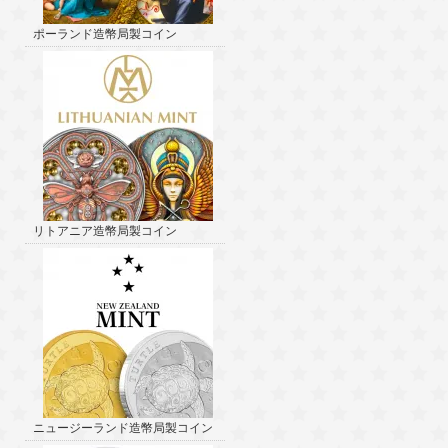
ポーランド造幣局製コイン
リトアニア造幣局製コイン
ニュージーランド造幣局製コイン