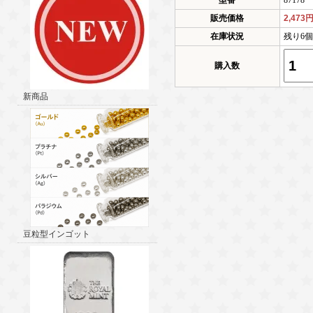
型番
87178
販売価格
2,473
在庫状況
残り6
購入数
新商品
豆粒型インゴット