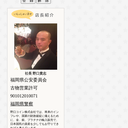
社長 野口貴志
福岡県公安委員会
古物営業許可
901012010071
福岡県警察
野口コイン株式会社では、将来のイン
フレや、国家の財政破綻に備えるため
に、金、銀、プラチナの輸入販売で、
日本国民の資産を少しでもお守りでき
ればと考えています。