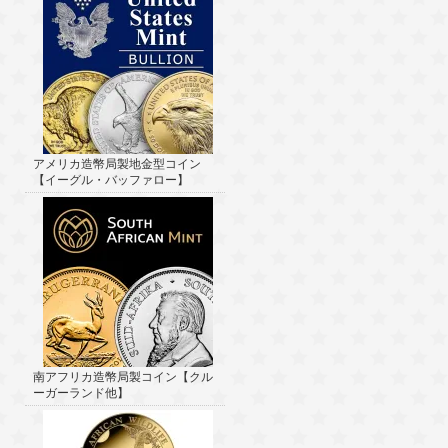
アメリカ造幣局製地金型コイン
【イーグル・バッファロー】
南アフリカ造幣局製コイン【クル
ーガーランド他】