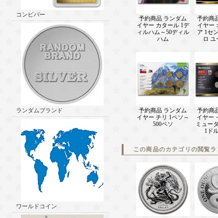
コンビバー
予約商品 ランダム
予約商
イヤー カタール 1デ
イヤー
ィルハム～50ディル
ア 1セ
ハム
ロ 
ランダムブランド
予約商品 ランダム
予約商
イヤー チリ 1ペソ～
イヤー 
500ペソ
ミューダ
1ド
この商品のカテゴリの閲覧ラ
ワールドコイン