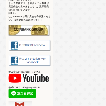
よって弊社では、より多くのお客様が
資産保全を出来ますように、業界最安
値を目指しています！
詳しい
は、Facebookで野口貴志を御検索くださ
い。 友達登録も大歓迎です！！
野口貴志のYouTubeチャンネル
公式LINE】→ID:@noguchicoin