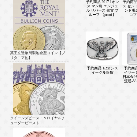
予約商品 2017 1オン
予約商品 
ス マン島 エンジェ
ス セン
ル リバース 銀貨 プ
ンド現
ルーフ 【proof】
コブ
英王立造幣局製地金型コイン【ブ
リタニア他】
予約商品 1/2オンス
予約商
イーグル銀貨
イヤー 1
日本金2
流通-58
クイーンズビースト＆ロイヤルチ
ューダービースト