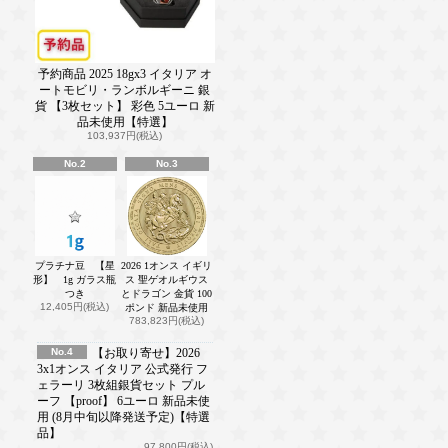
予約商品 2025 18gx3 イタリア オ
ートモビリ・ランボルギーニ 銀
貨 【3枚セット】 彩色 5ユーロ 新
品未使用【特選】
103,937円(税込)
No.2
No.3
プラチナ豆 【星
2026 1オンス イギリ
形】 1g ガラス瓶
ス 聖ゲオルギウス
つき
とドラゴン 金貨 100
12,405円(税込)
ポンド 新品未使用
783,823円(税込)
No.4
【お取り寄せ】2026
3x1オンス イタリア 公式発行 フ
ェラーリ 3枚組銀貨セット プル
ーフ 【proof】 6ユーロ 新品未使
用 (8月中旬以降発送予定)【特選
品】
97,800円(税込)