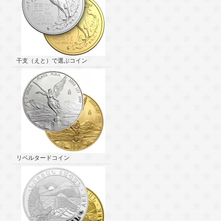
干支（えと）で選ぶコイン
リベルタードコイン