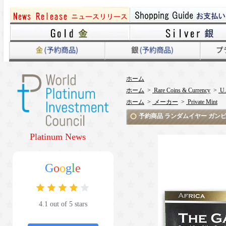
ホーム
ホーム
>
Rare Coins & Currency
>
U.
ホーム
>
メーカー
>
Private Mint
予約商品 ランダムイヤー ガンビア 1 B
Platinum News
G
o
o
g
l
e
4.1 out of 5 stars