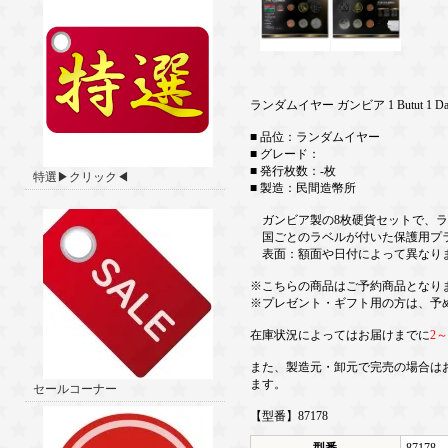
ランダムイヤー ガンビア 1 Butut 1 Dal
■ 品位：ランダムイヤー
■ グレード：
■ 発行枚数：-枚
特選▶クリック◀
■ 製造：民間造幣所
ガンビア製の8枚硬貨セットで、ラ
国ごとのラベルが付いた保護用プラ
表面：額面や日付によって異なり
※こちらの商品はご予約商品となり
※プレゼント・ギフト用の方は、予
在庫状況によってはお届けまでに
2
また、製造元・卸元で完売の場合は
ます。
セールコーナー
【型番】87178