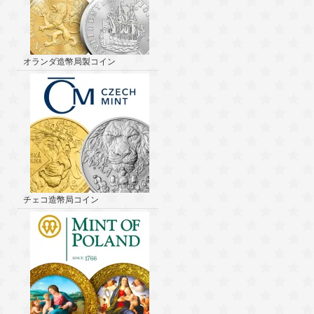
オランダ造幣局製コイン
チェコ造幣局コイン