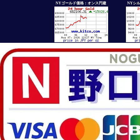
NYゴールド価格：オンス円建
NYシ