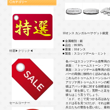
カテゴリー
10オンス カンガルー/ナゲット銀貨
■ 金属種別：銀
■ 品位：99.90%
■ 重量：10オンス
特選▶クリック◀
■ 製造：スコッツデール・ミント
各バーはスコッツデール造幣局の
表面：「トゥームストーン・アリ
裏面：スコッツデール造幣局の切
バーの両側に独特のくぼみのある
これらのトゥームストーンシルバ
アリゾナ州トゥームストーンの町は
彼はアパッチ族に対する偵察遠征
彼は「岩を探して」荒野へと足を
彼らはこう言うでしょう。
「エド、そこで見つかる石はあな
セールコーナー
エドは石を見つけたが、それは銀
兵士たちの警告を思い出し、最初