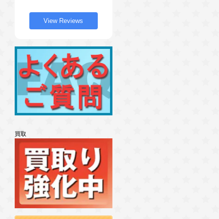
View Reviews
買取