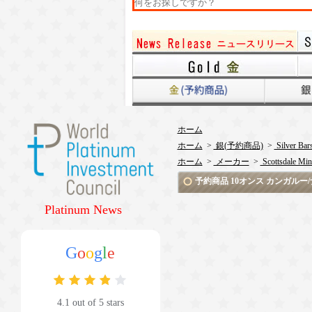
ホーム
ホーム
>
銀(予約商品)
>
Silver Bar
ホーム
>
メーカー
>
Scottsdale Min
予約商品 10オンス カンガルー
Platinum News
G
o
o
g
l
e
4.1 out of 5 stars