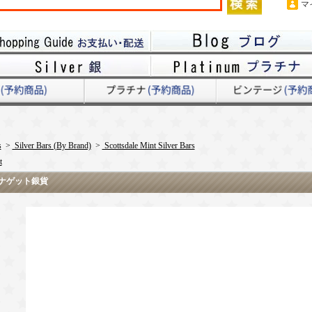
マ
s
>
Silver Bars (By Brand)
>
Scottsdale Mint Silver Bars
t
/ナゲット銀貨