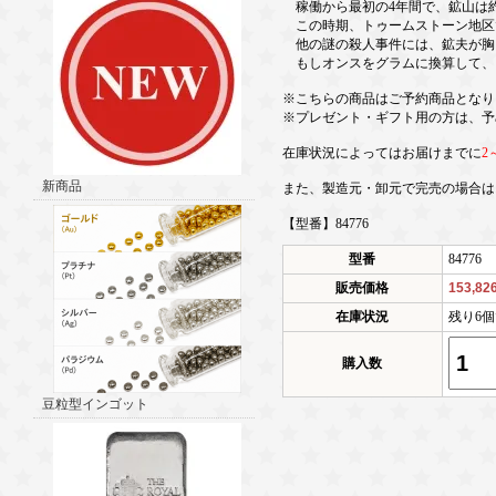
稼働から最初の4年間で、鉱山は約2,
この時期、トゥームストーン地区で
他の謎の殺人事件には、鉱夫が胸
もしオンスをグラムに換算して、こ
※こちらの商品はご予約商品となり
※プレゼント・ギフト用の方は、予
在庫状況によってはお届けまでに
2
新商品
また、製造元・卸元で完売の場合は
【型番】84776
型番
84776
販売価格
153,8
在庫状況
残り6
購入数
豆粒型インゴット