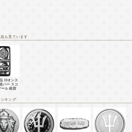
商品も見ています
品 10オンス
造バー スコ
デール 銀貨
ランキング