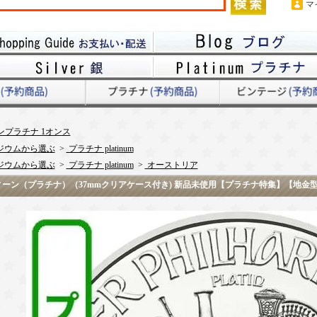
マ
ンプラチナ 1オンス
ジウムから選ぶ
>
プラチナ platinum
ジウムから選ぶ
>
プラチナ platinum
>
オーストリア
ア ウィーン（プラチナ）（37mmクリアケース付き) 新品未使用【プラチナ特集】【地金