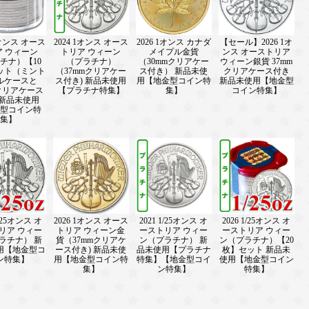
1オンス オース
2024 1オンス オース
2026 1オンス カナダ
【セール】2026 1オ
ア ウィーン
トリア ウィーン
メイプル金貨
ンス オーストリア
チナ）【10
（プラチナ）
（30mmクリアケー
ウィーン銀貨 37mm
ット（ミント
（37mmクリアケー
ス付き） 新品未使
クリアケース付き
ルケースと
ス付き) 新品未使用
用【地金型コイン特
新品未使用【地金型
mクリアケース
【プラチナ特集】
集】
コイン特集】
 新品未使用
型コイン特
集】
1/25オンス オ
2026 1オンス オース
2021 1/25オンス オ
2026 1/25オンス オ
リア ウィー
トリア ウィーン金
ーストリア ウィー
ーストリア ウィー
ラチナ） 新
貨（37mmクリアケ
ン（プラチナ） 新
ン（プラチナ）【20
用【地金型コ
ース付き) 新品未使
品未使用【プラチナ
枚】セット 新品未
ン特集】
用【地金型コイン特
特集】【地金型コイ
使用【地金型コイン
集】
ン特集】
特集】