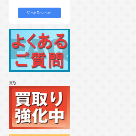
View Reviews
買取