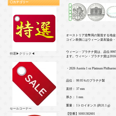
カテゴリー
オーストリア造幣局の製造する地金
コイン表側にはウィーン楽友協会・
ウィーン・プラチナ貨は、品位.9
特選▶クリック◀
ます。ウィーン・プラチナ貨は2016
・2026 Austria 1 oz Platinum Philharm
品位： 99.95％のプラチナ製
直径： 37 mm
厚さ： 1 mm
重量： 1トロイオンス (約31.1 g)
セールコーナー
【型番】SH01302601