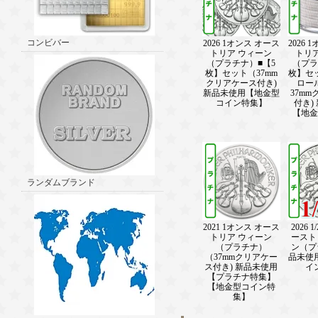
コンビバー
2026 1オンス オース
2026 
トリア ウィーン
トリ
（プラチナ）■【5
（プラ
枚】セット（37mm
枚】セ
クリアケース付き)
ロー
新品未使用【地金型
37m
コイン特集】
付き)
【地金
ランダムブランド
2021 1オンス オース
2026 
トリア ウィーン
ースト
（プラチナ）
ン（プ
（37mmクリアケー
品未使
ス付き) 新品未使用
イ
【プラチナ特集】
【地金型コイン特
集】