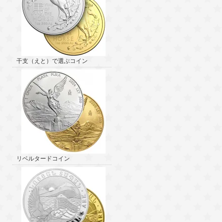
干支（えと）で選ぶコイン
リベルタードコイン