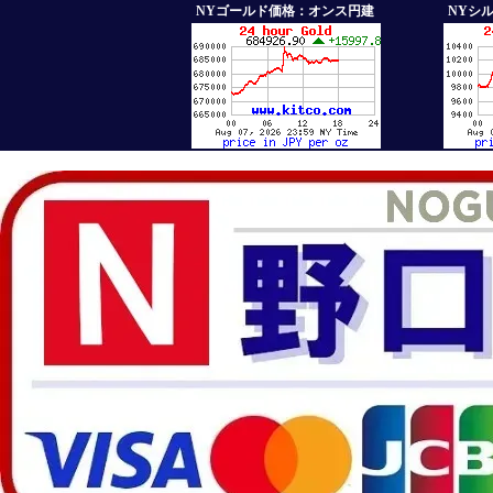
NYゴールド価格：オンス円建
NYシ