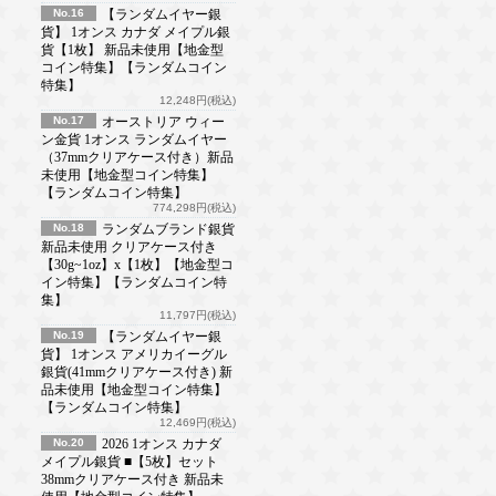
No.16
【ランダムイヤー銀
貨】 1オンス カナダ メイプル銀
貨【1枚】 新品未使用【地金型
コイン特集】【ランダムコイン
特集】
12,248円(税込)
No.17
オーストリア ウィー
ン金貨 1オンス ランダムイヤー
（37mmクリアケース付き）新品
未使用【地金型コイン特集】
【ランダムコイン特集】
774,298円(税込)
No.18
ランダムブランド銀貨
新品未使用 クリアケース付き
【30g~1oz】x【1枚】【地金型コ
イン特集】【ランダムコイン特
集】
11,797円(税込)
No.19
【ランダムイヤー銀
貨】 1オンス アメリカイーグル
銀貨(41mmクリアケース付き) 新
品未使用【地金型コイン特集】
【ランダムコイン特集】
12,469円(税込)
No.20
2026 1オンス カナダ
メイプル銀貨 ■【5枚】セット
38mmクリアケース付き 新品未