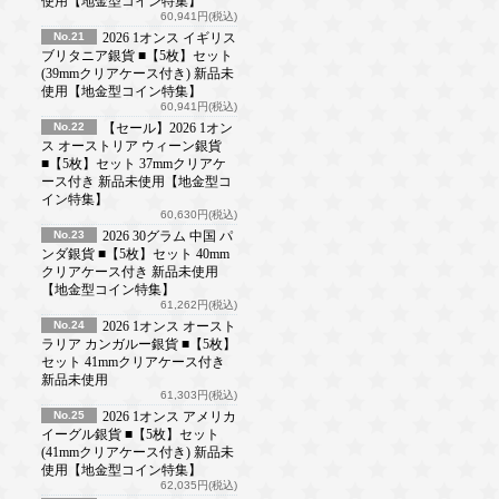
使用【地金型コイン特集】
60,941円(税込)
No.21
2026 1オンス イギリス
ブリタニア銀貨 ■【5枚】セット
(39mmクリアケース付き) 新品未
使用【地金型コイン特集】
60,941円(税込)
No.22
【セール】2026 1オン
ス オーストリア ウィーン銀貨
■【5枚】セット 37mmクリアケ
ース付き 新品未使用【地金型コ
イン特集】
60,630円(税込)
No.23
2026 30グラム 中国 パ
ンダ銀貨 ■【5枚】セット 40mm
クリアケース付き 新品未使用
【地金型コイン特集】
61,262円(税込)
No.24
2026 1オンス オースト
ラリア カンガルー銀貨 ■【5枚】
セット 41mmクリアケース付き
新品未使用
61,303円(税込)
No.25
2026 1オンス アメリカ
イーグル銀貨 ■【5枚】セット
(41mmクリアケース付き) 新品未
使用【地金型コイン特集】
62,035円(税込)