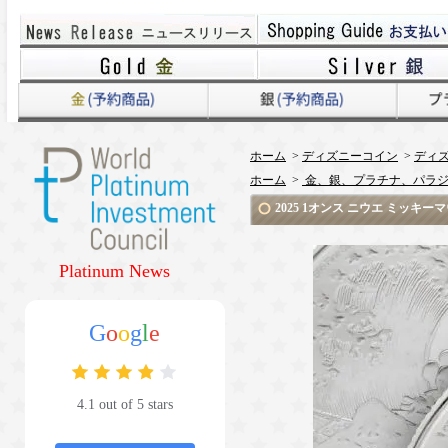
ホーム
>
ディズニーコイン
>
ディ
ホーム
>
金、銀、プラチナ、パラジ
2025 1オンス ニウエ ミッキ
Platinum News
G
o
o
g
l
e
4.1 out of 5 stars