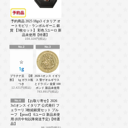
予約商品 2025 18gx3 イタリア オ
ートモビリ・ランボルギーニ 銀
貨 【3枚セット】 彩色 5ユーロ 新
品未使用【特選】
104,328円(税込)
No.2
No.3
プラチナ豆 【星
2026 1オンス イギリ
形】 1g ガラス瓶
ス 聖ゲオルギウス
つき
とドラゴン 金貨 100
12,421円(税込)
ポンド 新品未使用
783,891円(税込)
No.4
【お取り寄せ】2026
3x1オンス イタリア 公式発行 フ
ェラーリ 3枚組銀貨セット プル
ーフ 【proof】 6ユーロ 新品未使
用 (8月中旬以降発送予定)【特選
品】
98,169円(税込)