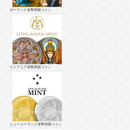
ポーランド造幣局製コイン
リトアニア造幣局製コイン
ニュージーランド造幣局製コイン