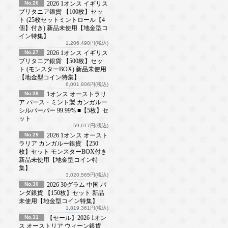
No.26
2026 1オンス イギリス
ブリタニア銀貨 【100枚】セッ
ト (25枚セットミントロール【4
個】付き) 新品未使用【地金型コ
イン特集】
1,206,490円(税込)
No.27
2026 1オンス イギリス
ブリタニア銀貨 【500枚】セッ
ト (モンスターBOX) 新品未使用
【地金型コイン特集】
6,001,806円(税込)
No.28
1オンス オーストラリ
ア パース・ミント製 カンガルー
シルバーバー 99.99% ■【5枚】セ
ット
59,617円(税込)
No.29
2026 1オンス オースト
ラリア カンガルー銀貨 【250
枚】セット モンスターBOX付き
新品未使用【地金型コイン特
集】
3,020,565円(税込)
No.30
2026 30グラム 中国 パ
ンダ銀貨 【150枚】セット 新品
未使用【地金型コイン特集】
1,819,361円(税込)
No.31
【セール】2026 1オン
ス オーストリア ウィーン銀貨