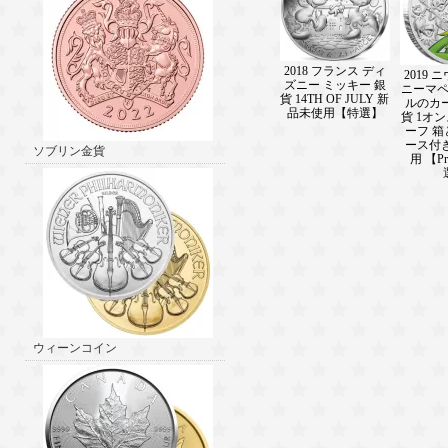
2018 フランス ディ
2019 
ズニー ミッキー 銀
ニーマ
貨 14TH OF JULY 新
ルのカ
品未使用【特選】
貨 1オ
ーフ 
ース付
ソブリン金貨
用 【P
ウィーンコイン