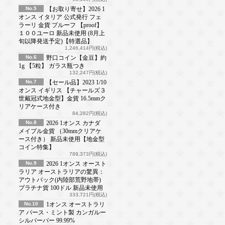
No.5
【お取り寄せ】2026 1
オンス イタリア 公式発行 フェ
ラーリ 金貨 プルーフ 【proof】
１００ユーロ 新品未使用 (8月上
旬以降発送予定)【特選品】
1,246,414円(税込)
No.6
野口コイン【金豆】約
1g 【5粒】 ガラス瓶つき
132,247円(税込)
No.7
【セール品】2023 1/10
オンス イギリス 【チャールズ３
世戴冠式地金型】金貨 16.5mmク
リアケース付き
84,282円(税込)
No.8
2026 1オンス カナダ
メイプル金貨 （30mmクリアケ
ース付き） 新品未使用【地金型
コイン特集】
789,373円(税込)
No.9
2026 1オンス オースト
ラリア オーストラリアの驚異：
アウトバック(内陸部荒野地帯)
プラチナ貨 100ドル 新品未使用
333,721円(税込)
No.10
1オンス オーストラリ
ア パース・ミント製 カンガルー
シルバーバー 99.99%