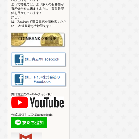
よって弊社では、より多くのお客様が
資産保全を出来ますように、業界最安
値を目指しています！
詳しい
は、Facebookで野口貴志を御検索くださ
い。 友達登録も大歓迎です！！
野口貴志のYouTubeチャンネル
公式LINE】→ID:@noguchicoin