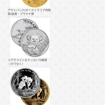
アウトバック(オーストラリア内陸
部)金貨・プラチナ貨
コアラコイン＆クッカバラ銀貨
（カワセミ）