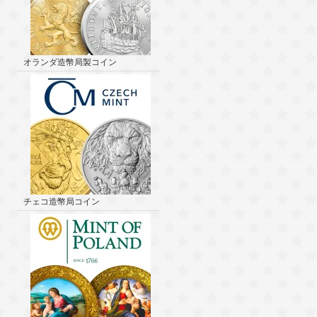
オランダ造幣局製コイン
チェコ造幣局コイン