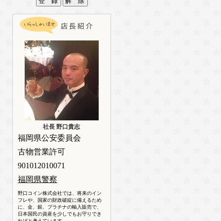
社長 野口貴志
福岡県公安委員会
古物営業許可
901012010071
福岡県警察
野口コイン株式会社では、将来のイン
フレや、国家の財政破綻に備えるため
に、金、銀、プラチナの輸入販売で、
日本国民の資産を少しでもお守りでき
ればと考えています。