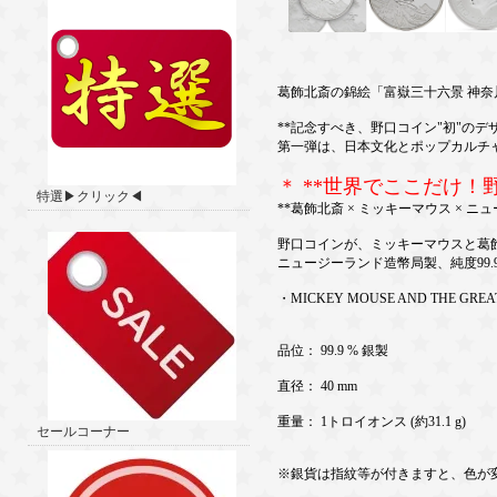
葛飾北斎の錦絵「富嶽三十六景 神
**記念すべき、野口コイン"初"のデ
第一弾は、日本文化とポップカルチ
＊ **世界でここだけ！
特選▶クリック◀
**葛飾北斎 × ミッキーマウス × ニ
野口コインが、ミッキーマウスと葛
ニュージーランド造幣局製、純度99.
・MICKEY MOUSE AND THE GREA
品位： 99.9 % 銀製
直径： 40 mm
重量： 1トロイオンス (約31.1 g)
セールコーナー
※銀貨は指紋等が付きますと、色が