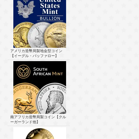
アメリカ造幣局製地金型コイン
【イーグル・バッファロー】
南アフリカ造幣局製コイン【クル
ーガーランド他】