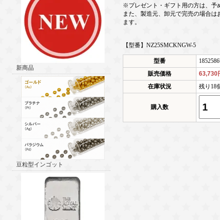
※プレゼント・ギフト用の方は、予
また、製造元、卸元で完売の場合は
ます。
【型番】NZ25SMCKNGW-5
型番
1852586
新商品
販売価格
63,73
在庫状況
残り18
購入数
豆粒型インゴット