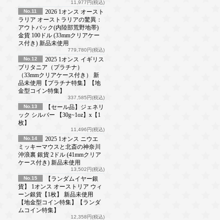
11,977円(税込)
No.11
2026 1オンス オースト
ラリア オーストラリアの驚異：
アウトバック(内陸部荒野地帯)
金貨 100ドル (33mmクリアケー
ス付き) 新品未使用
779,780円(税込)
No.12
2025 1オンス イギリス
ブリタニア（プラチナ）
（33mmクリアケース付き） 新
品未使用【プラチナ特集】【地
金型コイン特集】
337,585円(税込)
No.13
【セール品】ジェネリ
ック シルバー 【30g~1oz】x【1
枚】
11,496円(税込)
No.14
2025 1オンス ニウエ
ミッキーマウスと北斎の神奈川
沖浪裏 銀貨 2ドル (41mmクリア
ケース付き) 新品未使用
13,502円(税込)
No.15
【ランダムイヤー銀
貨】 1オンス オーストリア ウィ
ーン銀貨【1枚】 新品未使用
【地金型コイン特集】【ランダ
ムコイン特集】
12,358円(税込)