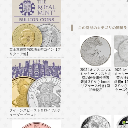
この商品のカテゴリの閲覧ラ
英王立造幣局製地金型コイン【ブ
リタニア他】
2025 1オンス ニウエ
2025 
ミッキーマウスと北
ミッキ
斎の神奈川沖浪裏
斎の神
銀貨 2ドル (41mmク
銀貨■【
リアケース付き) 新
2ドル (
品未使用
ケース付
クイーンズビースト＆ロイヤルチ
ューダービースト