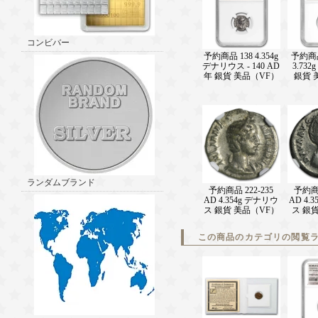
コンビバー
予約商品 138 4.354g
予約商品 
デナリウス - 140 AD
3.73
年 銀貨 美品（VF）
銀貨 
ランダムブランド
予約商品 222-235
予約商品
AD 4.354g デナリウ
AD 4.
ス 銀貨 美品（VF）
ス 銀
この商品のカテゴリの閲覧