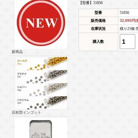
【型番】51856
型番
51856
販売価格
32,995円
在庫状況
残り25個 
購入数
新商品
豆粒型インゴット