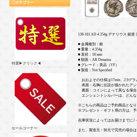
カテゴリー
138-161 AD 4.354g デナリウス 銀
■ 金属種別：銀
■ 重量：4.354g
■ 直径：18 mm
■ 額面：AR Denarius
特選▶クリック◀
■ グレード：美品（VF）
■ 製造：Not Specified
おおよその仕様は17mm、2.9グ
表面：右胸に伝説が描かれたアン
裏面：コインによって異なる場合
エンシェントシルバーは、どんな
※こちらの商品はご予約商品となり
※プレゼント・ギフト用の方は、予
在庫状況によってはお届けまでに
2
セールコーナー
また、製造元・卸元で完売の場合は