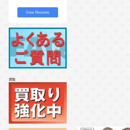
View Reviews
買取