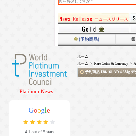
ホーム
ホーム
>
Rare Coins & Currency
>
A
予約商品 138-161 AD 4.35
Platinum News
G
o
o
g
l
e
4.1 out of 5 stars