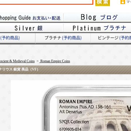
マ
ncient & Medieval Coins
>
Roman Empire Coins
4g デナリウス 銀貨 美品（VF）