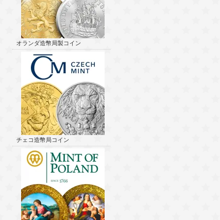
オランダ造幣局製コイン
チェコ造幣局コイン