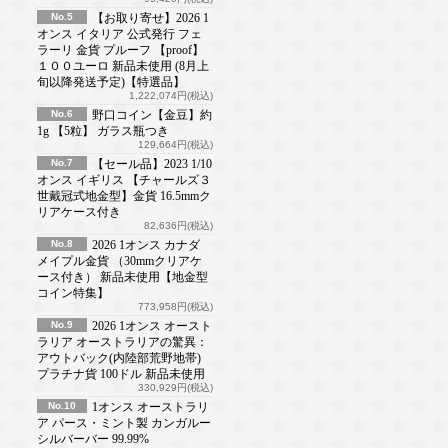
No.5
【お取り寄せ】2026 1
オンス イタリア 公式発行 フェ
ラーリ 金貨 プルーフ 【proof】
１００ユーロ 新品未使用 (8月上
旬以降発送予定)【特選品】
1,222,074円(税込)
No.6
野口コイン【金豆】約
1g 【5粒】 ガラス瓶つき
129,664円(税込)
No.7
【セール品】2023 1/10
オンス イギリス 【チャールズ３
世戴冠式地金型】金貨 16.5mmク
リアケース付き
82,636円(税込)
No.8
2026 1オンス カナダ
メイプル金貨 （30mmクリアケ
ース付き） 新品未使用【地金型
コイン特集】
773,958円(税込)
No.9
2026 1オンス オースト
ラリア オーストラリアの驚異：
アウトバック(内陸部荒野地帯)
プラチナ貨 100ドル 新品未使用
330,929円(税込)
No.10
1オンス オーストラリ
ア パース・ミント製 カンガルー
シルバーバー 99.99%