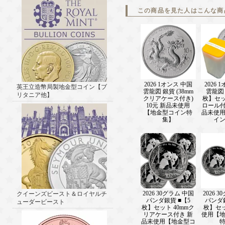
この商品を見た人はこんな商
2026 1オンス 中国
2026 
英王立造幣局製地金型コイン【ブ
雲龍図 銀貨 (38mm
雲龍図 
リタニア他】
クリアケース付き)
枚】セッ
10元 新品未使用
ロール付き
【地金型コイン特
品未使
集】
イ
2026 30グラム 中国
2026 
クイーンズビースト＆ロイヤルチ
パンダ銀貨 ■【5
パンダ銀
ューダービースト
枚】セット 40mmク
枚】セ
リアケース付き 新
使用【
品未使用【地金型コ