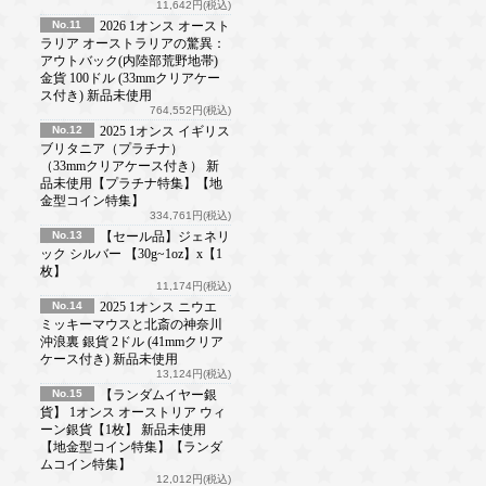
11,642円(税込)
No.11
2026 1オンス オースト
ラリア オーストラリアの驚異：
アウトバック(内陸部荒野地帯)
金貨 100ドル (33mmクリアケー
ス付き) 新品未使用
764,552円(税込)
No.12
2025 1オンス イギリス
ブリタニア（プラチナ）
（33mmクリアケース付き） 新
品未使用【プラチナ特集】【地
金型コイン特集】
334,761円(税込)
No.13
【セール品】ジェネリ
ック シルバー 【30g~1oz】x【1
枚】
11,174円(税込)
No.14
2025 1オンス ニウエ
ミッキーマウスと北斎の神奈川
沖浪裏 銀貨 2ドル (41mmクリア
ケース付き) 新品未使用
13,124円(税込)
No.15
【ランダムイヤー銀
貨】 1オンス オーストリア ウィ
ーン銀貨【1枚】 新品未使用
【地金型コイン特集】【ランダ
ムコイン特集】
12,012円(税込)