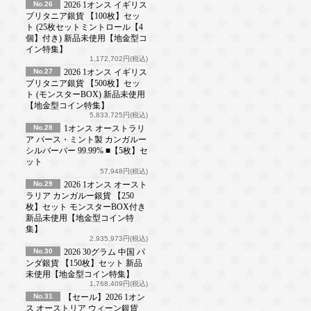
No.26
2026 1オンス イギリス
ブリタニア銀貨 【100枚】セッ
ト (25枚セットミントロール【4
個】付き) 新品未使用【地金型コ
イン特集】
1,172,702円(税込)
No.27
2026 1オンス イギリス
ブリタニア銀貨 【500枚】セッ
ト (モンスターBOX) 新品未使用
【地金型コイン特集】
5,833,725円(税込)
No.28
1オンス オーストラリ
ア パース・ミント製 カンガルー
シルバーバー 99.99% ■【5枚】セ
ット
57,948円(税込)
No.29
2026 1オンス オースト
ラリア カンガルー銀貨 【250
枚】セット モンスターBOX付き
新品未使用【地金型コイン特
集】
2,935,973円(税込)
No.30
2026 30グラム 中国 パ
ンダ銀貨 【150枚】セット 新品
未使用【地金型コイン特集】
1,768,409円(税込)
No.31
【セール】2026 1オン
ス オーストリア ウィーン銀貨