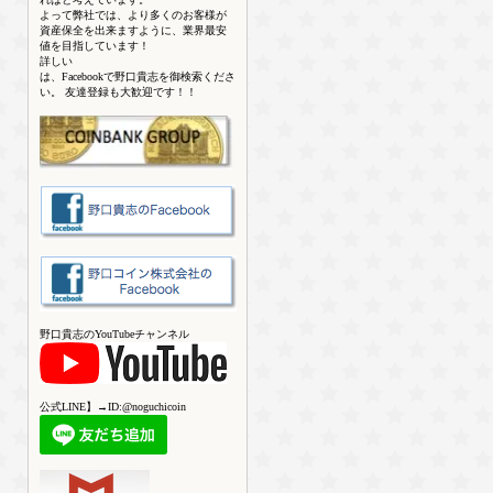
よって弊社では、より多くのお客様が
資産保全を出来ますように、業界最安
値を目指しています！
詳しい
は、Facebookで野口貴志を御検索くださ
い。 友達登録も大歓迎です！！
野口貴志のYouTubeチャンネル
公式LINE】→ID:@noguchicoin