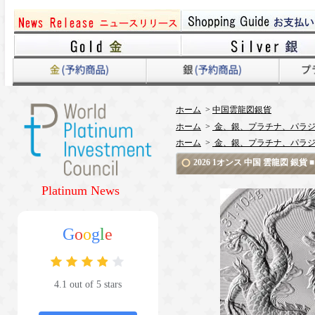
ホーム
>
中国雲龍図銀貨
ホーム
>
金、銀、プラチナ、パラジ
ホーム
>
金、銀、プラチナ、パラジ
2026 1オンス 中国 雲龍図 銀
Platinum News
G
o
o
g
l
e
4.1 out of 5 stars