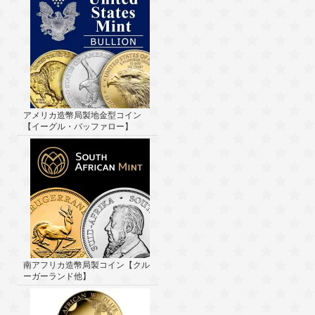
アメリカ造幣局製地金型コイン
【イーグル・バッファロー】
南アフリカ造幣局製コイン【クル
ーガーランド他】