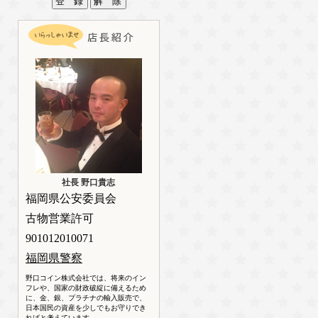
社長 野口貴志
福岡県公安委員会
古物営業許可
901012010071
福岡県警察
野口コイン株式会社では、将来のイン
フレや、国家の財政破綻に備えるため
に、金、銀、プラチナの輸入販売で、
日本国民の資産を少しでもお守りでき
ればと考えています。