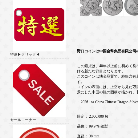
野口コインは中国金幣集団有限公司
特選▶クリック◀
この銀貨は、40年以上前に初めて
ける新たな節目となります。
このコインは地金品質で、純銀含有量31
す。
コインの表面には、上空から見た万
景にした中国の龍の図柄が描かれ、
・2026 1oz China Chinese Dragon Silver
限定： 2,000,000 枚
セールコーナー
品位： 99.9 % 銀製
直径： 38 mm