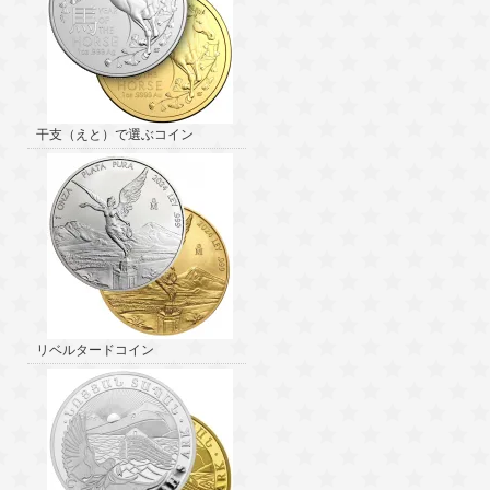
干支（えと）で選ぶコイン
リベルタードコイン