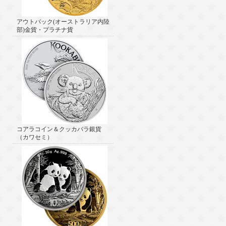
アウトバック(オーストラリア内陸
部)金貨・プラチナ貨
コアラコイン＆クッカバラ銀貨
（カワセミ）