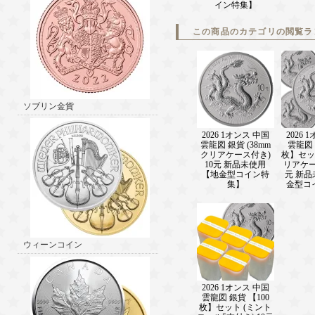
イン特集】
この商品のカテゴリの閲覧ラ
ソブリン金貨
2026 1オンス 中国
2026 
雲龍図 銀貨 (38mm
雲龍図 
クリアケース付き)
枚】セット
10元 新品未使用
リアケー
【地金型コイン特
元 新
集】
金型コ
ウィーンコイン
2026 1オンス 中国
雲龍図 銀貨 【100
枚】セット (ミント