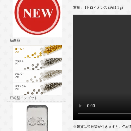
重量： 1トロイオンス (約31.1 g)
新商品
豆粒型インゴット
※銀貨は指紋等が付きますと、色が