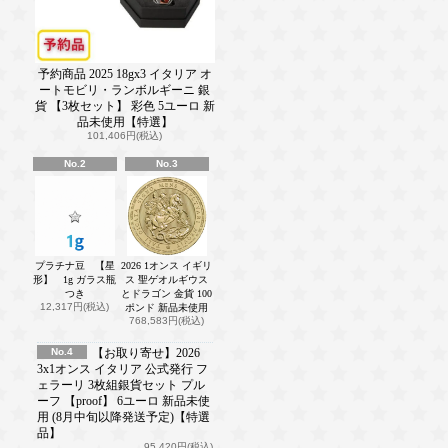
予約商品 2025 18gx3 イタリア オ
ートモビリ・ランボルギーニ 銀
貨 【3枚セット】 彩色 5ユーロ 新
品未使用【特選】
101,406円(税込)
No.2
No.3
プラチナ豆 【星
2026 1オンス イギリ
形】 1g ガラス瓶
ス 聖ゲオルギウス
つき
とドラゴン 金貨 100
12,317円(税込)
ポンド 新品未使用
768,583円(税込)
No.4
【お取り寄せ】2026
3x1オンス イタリア 公式発行 フ
ェラーリ 3枚組銀貨セット プル
ーフ 【proof】 6ユーロ 新品未使
用 (8月中旬以降発送予定)【特選
品】
95,420円(税込)