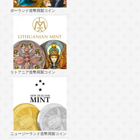
ポーランド造幣局製コイン
リトアニア造幣局製コイン
ニュージーランド造幣局製コイン