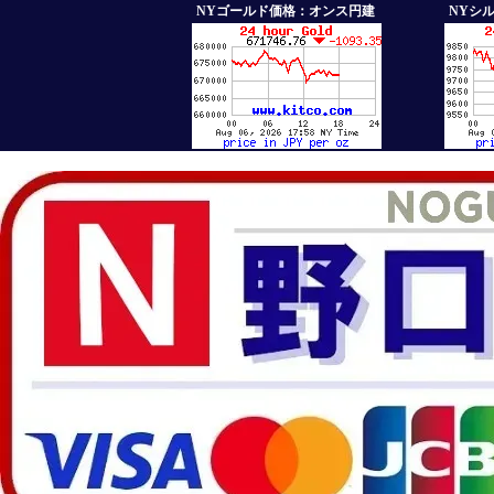
NYゴールド価格：オンス円建
NYシ