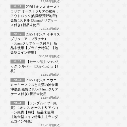
12,018円(税込)
No.11
2026 1オンス オースト
ラリア オーストラリアの驚異：
アウトバック(内陸部荒野地帯)
金貨 100ドル (33mmクリアケー
ス付き) 新品未使用
773,152円(税込)
No.12
2025 1オンス イギリス
ブリタニア（プラチナ）
（33mmクリアケース付き） 新
品未使用【プラチナ特集】【地
金型コイン特集】
340,011円(税込)
No.13
【セール品】ジェネリ
ック シルバー 【30g~1oz】x【1
枚】
11,571円(税込)
No.14
2025 1オンス ニウエ
ミッキーマウスと北斎の神奈川
沖浪裏 銀貨 2ドル (41mmクリア
ケース付き) 新品未使用
13,548円(税込)
No.15
【ランダムイヤー銀
貨】 1オンス オーストリア ウィ
ーン銀貨【1枚】 新品未使用
【地金型コイン特集】【ランダ
ムコイン特集】
12,401円(税込)