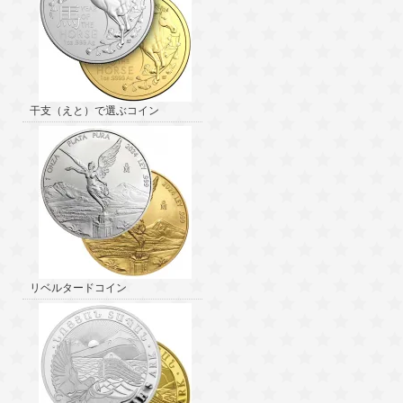
干支（えと）で選ぶコイン
リベルタードコイン