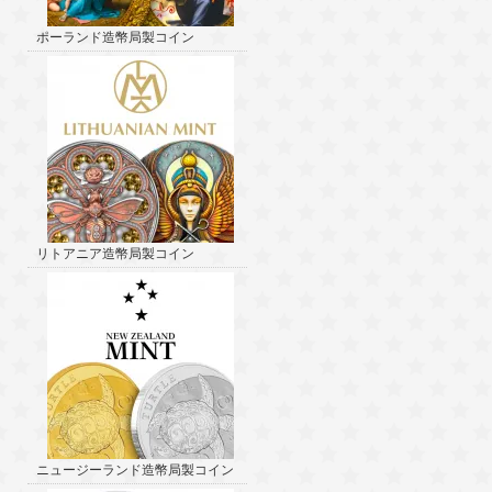
ポーランド造幣局製コイン
リトアニア造幣局製コイン
ニュージーランド造幣局製コイン