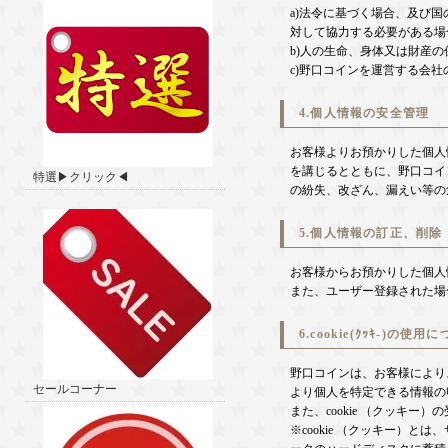
a)法令に基づく場合、及び
対して協力する必要がある場
b)人の生命、身体又は財産
c)野口コインを運営する会
4.個人情報の安全管理
お客様よりお預かりした個人
を講じるとともに、野口コイ
特選▶クリック◀
の紛失、改ざん、漏えい等の
5.個人情報の訂正、削除
お客様からお預かりした個人
また、ユーザー登録された場
6.cookie(ｸｯｷ-)の使用
野口コインは、お客様によりよ
セールコーナー
より個人を特定できる情報の
また、cookie （クッキ
※cookie （クッキー）