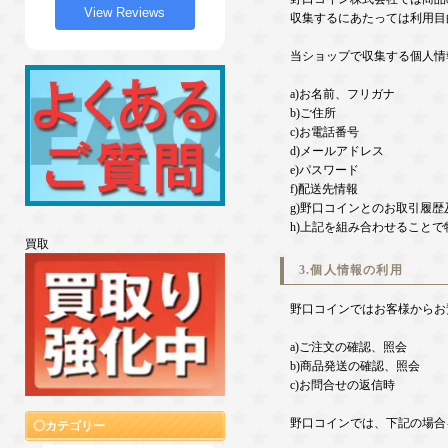
View Reviews
収集するにあたっては利用目
当ショップで収集する個人情
a)お名前、フリガナ
b)ご住所
c)お電話番号
d)メールアドレス
e)パスワード
f)配送先情報
g)野口コインとのお取引履
h)上記を組み合わせること
買取
3.個人情報の利用
野口コインではお客様からお
a)ご注文の確認、照会
b)商品発送の確認、照会
c)お問合せの返信時
野口コインでは、下記の場合
カテゴリー