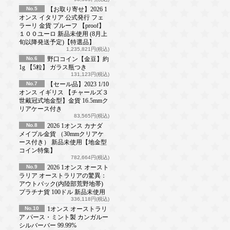
No.5
【お取り寄せ】2026 1
オンス イタリア 公式発行 フェ
ラーリ 金貨 プルーフ 【proof】
１００ユーロ 新品未使用 (8月上
旬以降発送予定)【特選品】
1,235,821円(税込)
No.6
野口コイン【金豆】約
1g 【5粒】 ガラス瓶つき
131,123円(税込)
No.7
【セール品】2023 1/10
オンス イギリス 【チャールズ３
世戴冠式地金型】金貨 16.5mmク
リアケース付き
83,565円(税込)
No.8
2026 1オンス カナダ
メイプル金貨 （30mmクリアケ
ース付き） 新品未使用【地金型
コイン特集】
782,664円(税込)
No.9
2026 1オンス オースト
ラリア オーストラリアの驚異：
アウトバック(内陸部荒野地帯)
プラチナ貨 100ドル 新品未使用
336,118円(税込)
No.10
1オンス オーストラリ
ア パース・ミント製 カンガルー
シルバーバー 99.99%