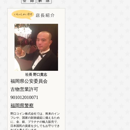
社長 野口貴志
福岡県公安委員会
古物営業許可
901012010071
福岡県警察
野口コイン株式会社では、将来のイン
フレや、国家の財政破綻に備えるため
に、金、銀、プラチナの輸入販売で、
日本国民の資産を少しでもお守りでき
ればと考えています。