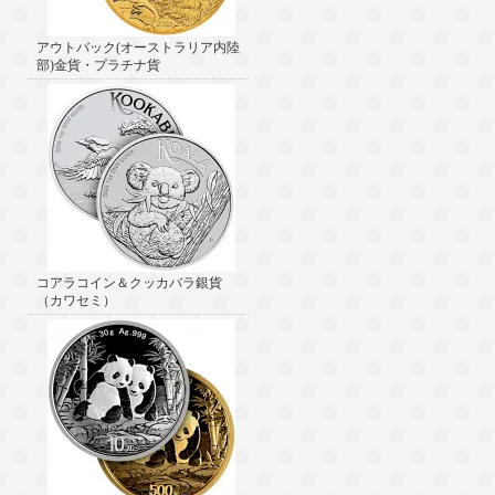
アウトバック(オーストラリア内陸
部)金貨・プラチナ貨
コアラコイン＆クッカバラ銀貨
（カワセミ）