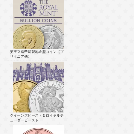
英王立造幣局製地金型コイン【ブ
リタニア他】
クイーンズビースト＆ロイヤルチ
ューダービースト