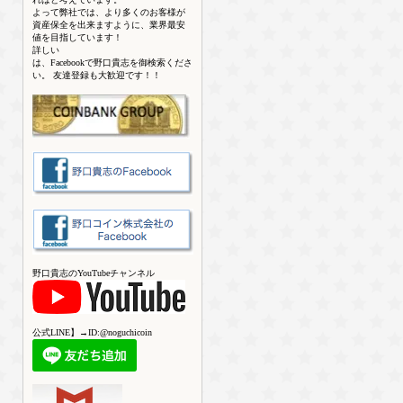
よって弊社では、より多くのお客様が
資産保全を出来ますように、業界最安
値を目指しています！
詳しい
は、Facebookで野口貴志を御検索くださ
い。 友達登録も大歓迎です！！
野口貴志のYouTubeチャンネル
公式LINE】→ID:@noguchicoin