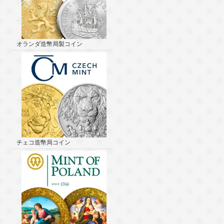
オランダ造幣局製コイン
チェコ造幣局コイン