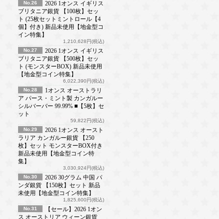
No.26
2026 1オンス イギリス
ブリタニア銀貨 【100枚】セッ
ト (25枚セットミントロール【4
個】付き) 新品未使用【地金型コ
イン特集】
1,210,628円(税込)
No.27
2026 1オンス イギリス
ブリタニア銀貨 【500枚】セッ
ト (モンスターBOX) 新品未使用
【地金型コイン特集】
6,022,390円(税込)
No.28
1オンス オーストラリ
ア パース・ミント製 カンガルー
シルバーバー 99.99% ■【5枚】セ
ット
59,822円(税込)
No.29
2026 1オンス オースト
ラリア カンガルー銀貨 【250
枚】セット モンスターBOX付き
新品未使用【地金型コイン特
集】
3,030,924円(税込)
No.30
2026 30グラム 中国 パ
ンダ銀貨 【150枚】セット 新品
未使用【地金型コイン特集】
1,825,600円(税込)
No.31
【セール】2026 1オン
ス オーストリア ウィーン銀貨