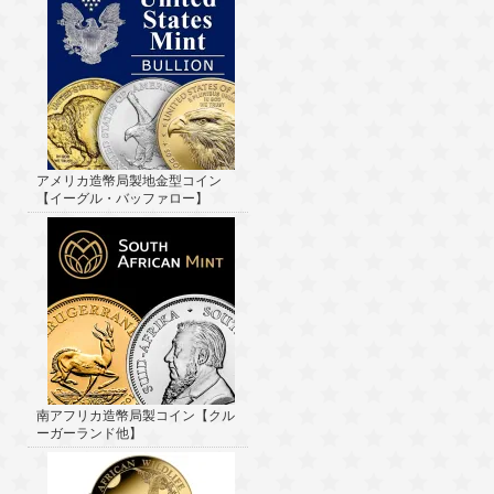
アメリカ造幣局製地金型コイン
【イーグル・バッファロー】
南アフリカ造幣局製コイン【クル
ーガーランド他】