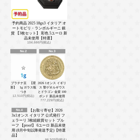
予約商品 2025 18gx3 イタリア オ
ートモビリ・ランボルギーニ 銀
貨 【3枚セット】 彩色 5ユーロ 新
品未使用【特選】
104,686円(税込)
No.2
No.3
プラチナ豆 【星
2026 1オンス イギリ
形】 1g ガラス瓶
ス 聖ゲオルギウス
つき
とドラゴン 金貨 100
12,510円(税込)
ポンド 新品未使用
777,229円(税込)
No.4
【お取り寄せ】2026
3x1オンス イタリア 公式発行 フ
ェラーリ 3枚組銀貨セット プル
ーフ 【proof】 6ユーロ 新品未使
用 (8月中旬以降発送予定)【特選
品】
98,505円(税込)