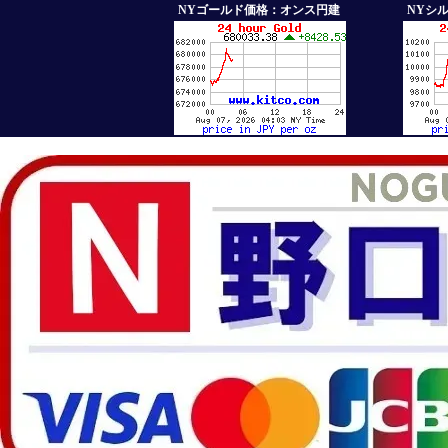
NYゴールド価格：オンス円建
NYシ