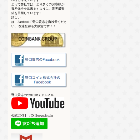
よって弊社では、より多くのお客様が
資産保全を出来ますように、業界最安
値を目指しています！
詳しい
は、Facebookで野口貴志を御検索くださ
い。 友達登録も大歓迎です！！
野口貴志のYouTubeチャンネル
公式LINE】→ID:@noguchicoin