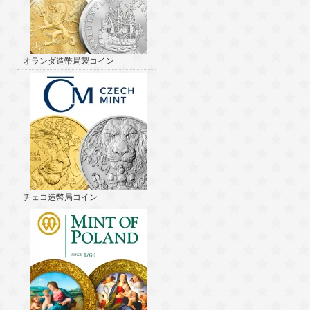
オランダ造幣局製コイン
チェコ造幣局コイン