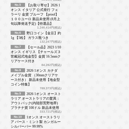
No.5
【お取り寄せ】2026 1
オンス イタリア 公式発行 フェ
ラーリ 金貨 プルーフ 【proof】
１００ユーロ 新品未使用 (8月上
旬以降発送予定)【特選品】
1,246,414円(税込)
No.6
野口コイン【金豆】約
1g 【5粒】 ガラス瓶つき
132,247円(税込)
No.7
【セール品】2023 1/10
オンス イギリス 【チャールズ３
世戴冠式地金型】金貨 16.5mmク
リアケース付き
84,282円(税込)
No.8
2026 1オンス カナダ
メイプル金貨 （30mmクリアケ
ース付き） 新品未使用【地金型
コイン特集】
789,373円(税込)
No.9
2026 1オンス オースト
ラリア オーストラリアの驚異：
アウトバック(内陸部荒野地帯)
プラチナ貨 100ドル 新品未使用
333,721円(税込)
No.10
1オンス オーストラリ
ア パース・ミント製 カンガルー
シルバーバー 99.99%