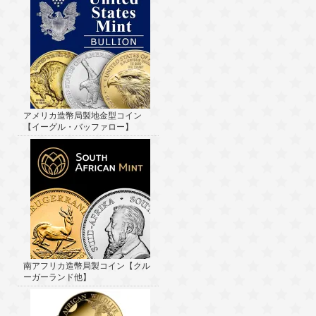
アメリカ造幣局製地金型コイン
【イーグル・バッファロー】
南アフリカ造幣局製コイン【クル
ーガーランド他】