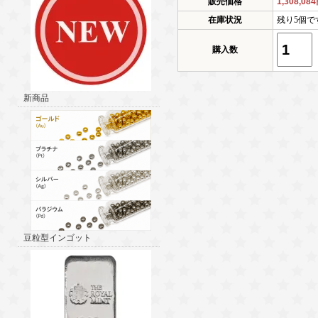
販売価格
1,308,08
在庫状況
残り5個で
購入数
新商品
豆粒型インゴット