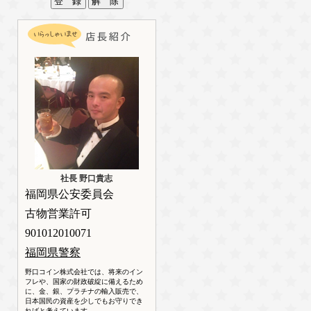
社長 野口貴志
福岡県公安委員会
古物営業許可
901012010071
福岡県警察
野口コイン株式会社では、将来のイン
フレや、国家の財政破綻に備えるため
に、金、銀、プラチナの輸入販売で、
日本国民の資産を少しでもお守りでき
ればと考えています。