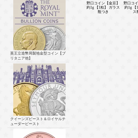
野口コイン【金豆】
野口コ
約1g 【1粒】 ガラス
約1g 【
瓶つき
ス
英王立造幣局製地金型コイン【ブ
リタニア他】
クイーンズビースト＆ロイヤルチ
ューダービースト