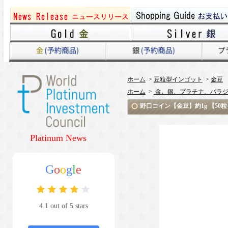
ホーム
>
豆粒型インゴット
>
金豆
ホーム
>
金、銀、プラチナ、パラジ
野口コイン【金豆】約1g 【50
Platinum News
G
o
o
g
l
e
4.1 out of 5 stars