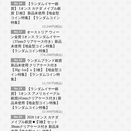
No.16
【ランダムイヤー銀
貨】 1オンス カナダ メイプル銀
貨【1枚】 新品未使用【地金型
コイン特集】【ランダムコイン
特集】
12,248円(税込)
No.17
オーストリア ウィー
ン金貨 1オンス ランダムイヤー
（37mmクリアケース付き）新品
未使用【地金型コイン特集】
【ランダムコイン特集】
774,298円(税込)
No.18
ランダムブランド銀貨
新品未使用 クリアケース付き
【30g~1oz】x【1枚】【地金型コ
イン特集】【ランダムコイン特
集】
11,797円(税込)
No.19
【ランダムイヤー銀
貨】 1オンス アメリカイーグル
銀貨(41mmクリアケース付き) 新
品未使用【地金型コイン特集】
【ランダムコイン特集】
12,469円(税込)
No.20
2026 1オンス カナダ
メイプル銀貨 ■【5枚】セット
38mmクリアケース付き 新品未