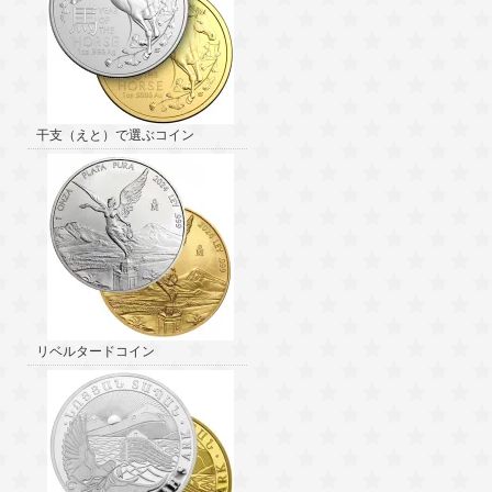
干支（えと）で選ぶコイン
リベルタードコイン