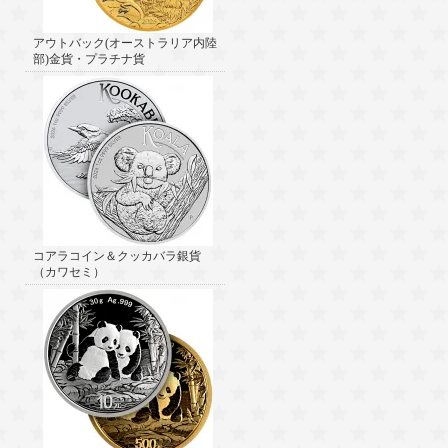
アウトバック(オーストラリア内陸
部)金貨・プラチナ貨
コアラコイン＆クッカバラ銀貨
（カワセミ）