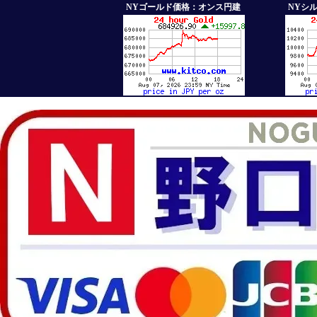
NYゴールド価格：オンス円建
NYシ