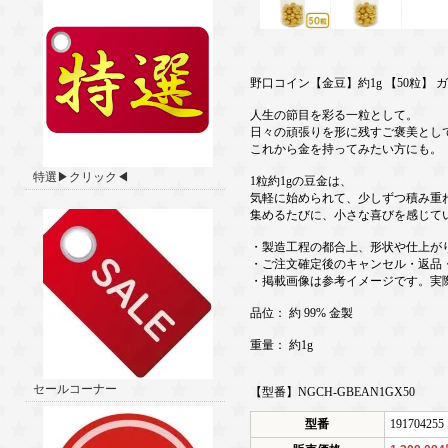
野口コイン【金豆】約1g 【50粒】 
人生の節目を彩る一粒として。
日々の頑張りを形に残すご褒美とし
これから金を持ってみたい方にも。
特選▶クリック◀
1粒約1gの豆金は、
気軽に始められて、少しずつ積み重
集めるたびに、小さな喜びを感じて
・製造工程の都合上、形状や仕上が
・ご注文確定後のキャンセル・返品
・掲載画像は参考イメージです。実
品位： 約 99% 金製
重量： 約1g
セールコーナー
【型番】NGCH-GBEAN1GX50
型番
191704255