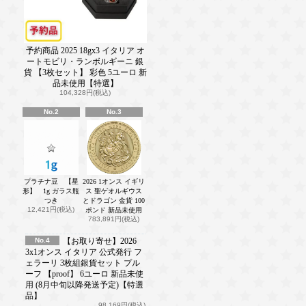
予約商品 2025 18gx3 イタリア オ
ートモビリ・ランボルギーニ 銀
貨 【3枚セット】 彩色 5ユーロ 新
品未使用【特選】
104,328円(税込)
No.2
No.3
プラチナ豆 【星
2026 1オンス イギリ
形】 1g ガラス瓶
ス 聖ゲオルギウス
つき
とドラゴン 金貨 100
12,421円(税込)
ポンド 新品未使用
783,891円(税込)
No.4
【お取り寄せ】2026
3x1オンス イタリア 公式発行 フ
ェラーリ 3枚組銀貨セット プル
ーフ 【proof】 6ユーロ 新品未使
用 (8月中旬以降発送予定)【特選
品】
98,169円(税込)