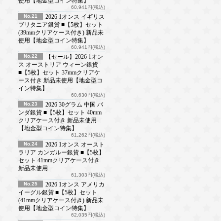
使用【地金型コイン特集】
60,941円(税込)
No.21
2026 1オンス イギリス
ブリタニア銀貨 ■【5枚】セット
(39mmクリアケース付き) 新品未
使用【地金型コイン特集】
60,941円(税込)
No.22
【セール】2026 1オン
ス オーストリア ウィーン銀貨
■【5枚】セット 37mmクリアケ
ース付き 新品未使用【地金型コ
イン特集】
60,630円(税込)
No.23
2026 30グラム 中国 パ
ンダ銀貨 ■【5枚】セット 40mm
クリアケース付き 新品未使用
【地金型コイン特集】
61,262円(税込)
No.24
2026 1オンス オースト
ラリア カンガルー銀貨 ■【5枚】
セット 41mmクリアケース付き
新品未使用
61,303円(税込)
No.25
2026 1オンス アメリカ
イーグル銀貨 ■【5枚】セット
(41mmクリアケース付き) 新品未
使用【地金型コイン特集】
62,035円(税込)