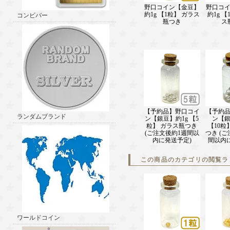
野口コイン【金豆】
野口コ
約1g 【1粒】 ガラス
約1g 【
コンビバー
瓶つき
ス
【予約品】野口コイ
【予約
ランダムブランド
ン【銀豆】約1g 【5
ン【銀
粒】 ガラス瓶つき
【10粒
(ご注文後約1週間以
つき (
内に発送予定)
間以内
この商品のカテゴリの閲覧ラ
ワールドコイン