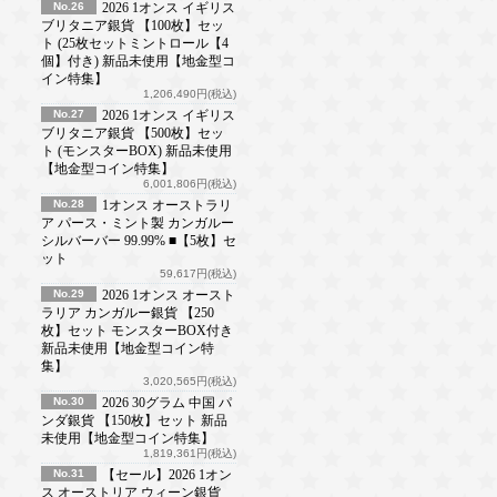
No.26
2026 1オンス イギリス
ブリタニア銀貨 【100枚】セッ
ト (25枚セットミントロール【4
個】付き) 新品未使用【地金型コ
イン特集】
1,206,490円(税込)
No.27
2026 1オンス イギリス
ブリタニア銀貨 【500枚】セッ
ト (モンスターBOX) 新品未使用
【地金型コイン特集】
6,001,806円(税込)
No.28
1オンス オーストラリ
ア パース・ミント製 カンガルー
シルバーバー 99.99% ■【5枚】セ
ット
59,617円(税込)
No.29
2026 1オンス オースト
ラリア カンガルー銀貨 【250
枚】セット モンスターBOX付き
新品未使用【地金型コイン特
集】
3,020,565円(税込)
No.30
2026 30グラム 中国 パ
ンダ銀貨 【150枚】セット 新品
未使用【地金型コイン特集】
1,819,361円(税込)
No.31
【セール】2026 1オン
ス オーストリア ウィーン銀貨