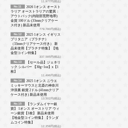
11,977円(税込)
No.11
2026 1オンス オースト
ラリア オーストラリアの驚異：
アウトバック(内陸部荒野地帯)
金貨 100ドル (33mmクリアケー
ス付き) 新品未使用
779,780円(税込)
No.12
2025 1オンス イギリス
ブリタニア（プラチナ）
（33mmクリアケース付き） 新
品未使用【プラチナ特集】【地
金型コイン特集】
337,585円(税込)
No.13
【セール品】ジェネリ
ック シルバー 【30g~1oz】x【1
枚】
11,496円(税込)
No.14
2025 1オンス ニウエ
ミッキーマウスと北斎の神奈川
沖浪裏 銀貨 2ドル (41mmクリア
ケース付き) 新品未使用
13,502円(税込)
No.15
【ランダムイヤー銀
貨】 1オンス オーストリア ウィ
ーン銀貨【1枚】 新品未使用
【地金型コイン特集】【ランダ
ムコイン特集】
12,358円(税込)