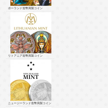
ポーランド造幣局製コイン
リトアニア造幣局製コイン
ニュージーランド造幣局製コイン