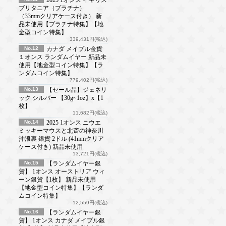
ブリタニア（プラチナ）
（33mmクリアケース付き） 新
品未使用【プラチナ特集】【地
金型コイン特集】
339,431円(税込)
No.12
カナダ メイプル金貨
１オンス ランダムイヤー 新品未
使用【地金型コイン特集】【ラ
ンダムコイン特集】
779,402円(税込)
No.13
【セール品】ジェネリ
ック シルバー 【30g~1oz】x【1
枚】
11,682円(税込)
No.14
2025 1オンス ニウエ
ミッキーマウスと北斎の神奈川
沖浪裏 銀貨 2ドル (41mmクリア
ケース付き) 新品未使用
13,721円(税込)
No.15
【ランダムイヤー銀
貨】 1オンス オーストリア ウィ
ーン銀貨【1枚】 新品未使用
【地金型コイン特集】【ランダ
ムコイン特集】
12,559円(税込)
No.16
【ランダムイヤー銀
貨】 1オンス カナダ メイプル銀