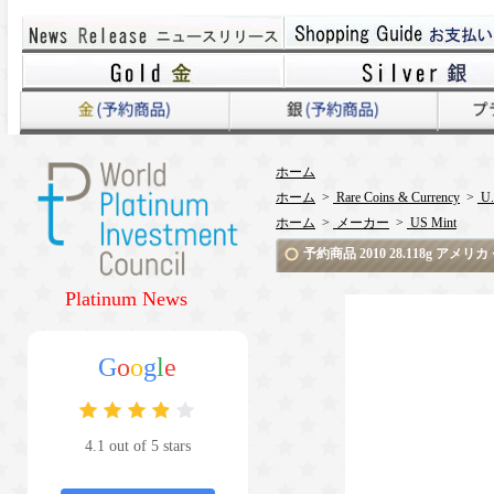
ホーム
ホーム
>
Rare Coins & Currency
>
U.
ホーム
>
メーカー
>
US Mint
予約商品 2010 28.118g アメリ
Platinum News
G
o
o
g
l
e
4.1 out of 5 stars