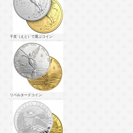
干支（えと）で選ぶコイン
リベルタードコイン