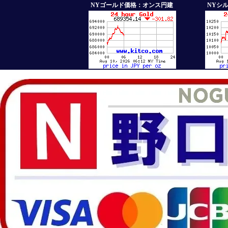
NYゴールド価格：オンス円建
NYシ