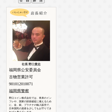
社長 野口貴志
福岡県公安委員会
古物営業許可
901012010071
福岡県警察
野口コイン株式会社では、将来のイン
フレや、国家の財政破綻に備えるため
に、金、銀、プラチナの輸入販売で、
日本国民の資産を少しでもお守りでき
ればと考えています。