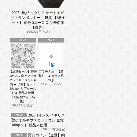
2025 18gx3 イタリア オートモビ
リ・ランボルギーニ 銀貨 【3枚セ
ット】 彩色 5ユーロ 新品未使用
【特選】
106,023円(税込)
No.2
No.3
【決算セール】2026
プラチナ豆 【星
1オンス 南アフリカ
形】 1g ガラス瓶
クルーガーランド銀
つき
12,489円(税込)
貨 ■【5枚】セット
39mmクリアケース
付き 新品未使用
【地金型コイン特
集】
59,597円(税込)
No.4
2026 1オンス イギリス
聖ゲオルギウスとドラゴン 金貨
100ポンド 新品未使用
789,059円(税込)
No.5
野口コイン【金豆】約