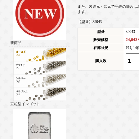
また、製造元・卸元で完売の場合は
ます。
【型番】85043
型番
85043
販売価格
24,64
新商品
在庫状況
残り14
購入数
豆粒型インゴット