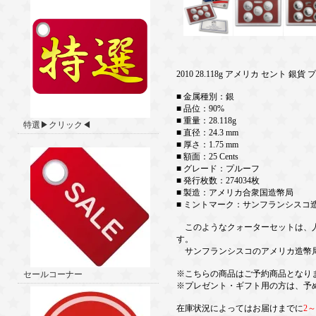
2010 28.118g アメリカ セント 銀貨 
■ 金属種別：銀
■ 品位：90%
■ 重量：28.118g
特選▶クリック◀
■ 直径：24.3 mm
■ 厚さ：1.75 mm
■ 額面：25 Cents
■ グレード：プルーフ
■ 発行枚数：274034枚
■ 製造：アメリカ合衆国造幣局
■ ミントマーク：サンフランシスコ
このようなクォーターセットは、人気の『Am
す。
サンフランシスコのアメリカ造幣
※こちらの商品はご予約商品となり
セールコーナー
※プレゼント・ギフト用の方は、予
在庫状況によってはお届けまでに
2