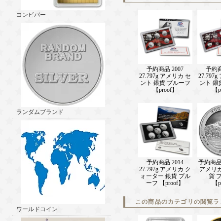
コンビバー
予約商品 2007
予約商
27.797g アメリカ セ
27.797
ント 銀貨 プルーフ
ント 銀
【proof】
【p
ランダムブランド
予約商品 2014
予約商品 2
27.797g アメリカ ク
アメリカ
ォーター 銀貨 プル
貨 
ーフ 【proof】
【p
この商品のカテゴリの閲覧ラ
ワールドコイン