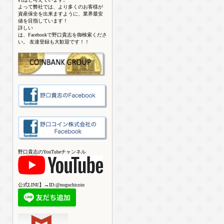
よって弊社では、より多くのお客様が
資産保全を出来ますように、業界最安
値を目指しています！
詳しい
は、Facebookで野口貴志を御検索くださ
い。 友達登録も大歓迎です！！
野口貴志のYouTubeチャンネル
公式LINE】→ID:@noguchicoin