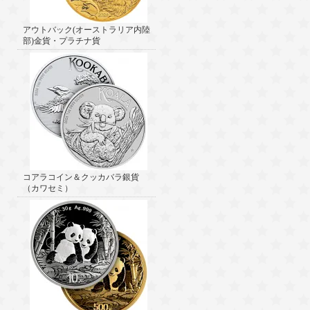
アウトバック(オーストラリア内陸
部)金貨・プラチナ貨
コアラコイン＆クッカバラ銀貨
（カワセミ）