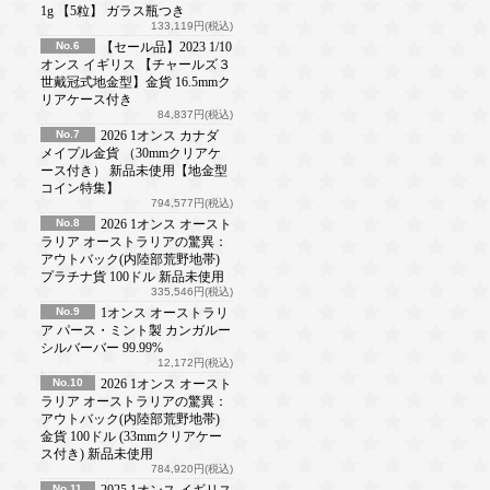
1g 【5粒】 ガラス瓶つき
133,119円(税込)
No.6
【セール品】2023 1/10
オンス イギリス 【チャールズ３
世戴冠式地金型】金貨 16.5mmク
リアケース付き
84,837円(税込)
No.7
2026 1オンス カナダ
メイプル金貨 （30mmクリアケ
ース付き） 新品未使用【地金型
コイン特集】
794,577円(税込)
No.8
2026 1オンス オースト
ラリア オーストラリアの驚異：
アウトバック(内陸部荒野地帯)
プラチナ貨 100ドル 新品未使用
335,546円(税込)
No.9
1オンス オーストラリ
ア パース・ミント製 カンガルー
シルバーバー 99.99%
12,172円(税込)
No.10
2026 1オンス オースト
ラリア オーストラリアの驚異：
アウトバック(内陸部荒野地帯)
金貨 100ドル (33mmクリアケー
ス付き) 新品未使用
784,920円(税込)
No.11
2025 1オンス イギリス