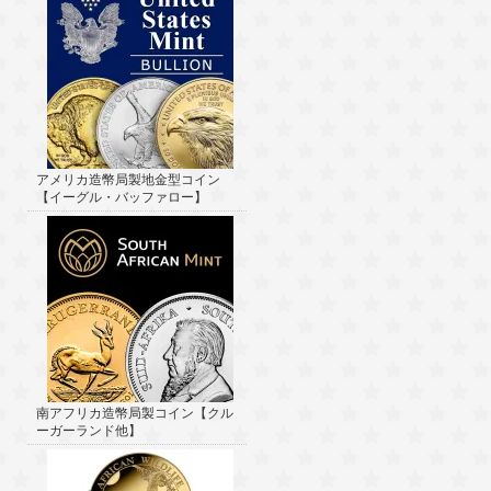
アメリカ造幣局製地金型コイン
【イーグル・バッファロー】
南アフリカ造幣局製コイン【クル
ーガーランド他】