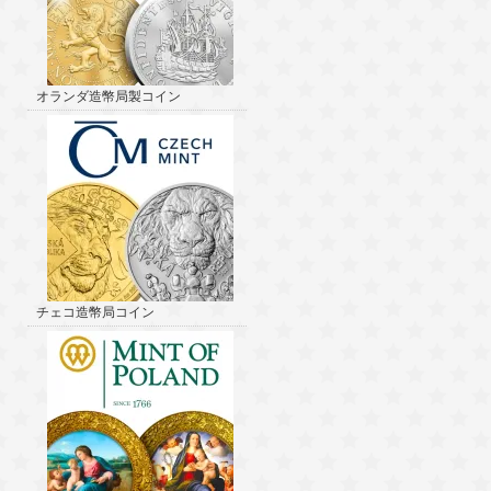
オランダ造幣局製コイン
チェコ造幣局コイン