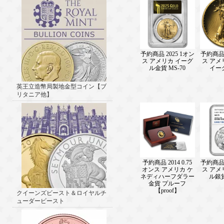
予約商品 2025 1オン
予約商品 
ス アメリカ イーグ
ス アメ
ル金貨 MS-70
イー
英王立造幣局製地金型コイン【ブ
リタニア他】
予約商品 2014 0.75
予約商品 
オンス アメリカ ケ
ス アメ
ネディハーフダラー
ル銀貨
金貨 プルーフ
【proof】
クイーンズビースト＆ロイヤルチ
ューダービースト