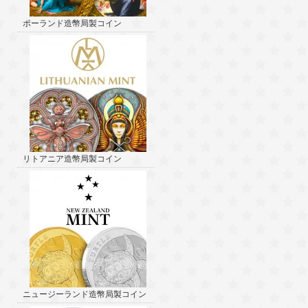
ポーランド造幣局製コイン
リトアニア造幣局製コイン
ニュージーランド造幣局製コイン