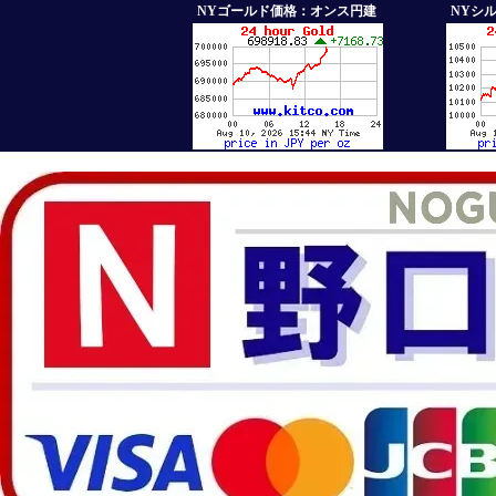
NYゴールド価格：オンス円建
NYシ