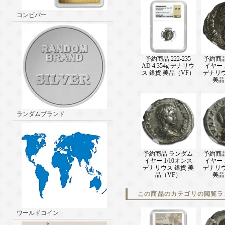
コンビバー
予約商品 222-235
予約商
AD 4.354g デナリウ
イヤー 
ス 銀貨 美品（VF）
デナリウ
美品
ランダムブランド
予約商品 ランダム
予約商
イヤー 1/10オンス
イヤー 
デナリウス 銀貨 美
デナリウ
品（VF）
美品
この商品のカテゴリの閲覧ラ
ワールドコイン