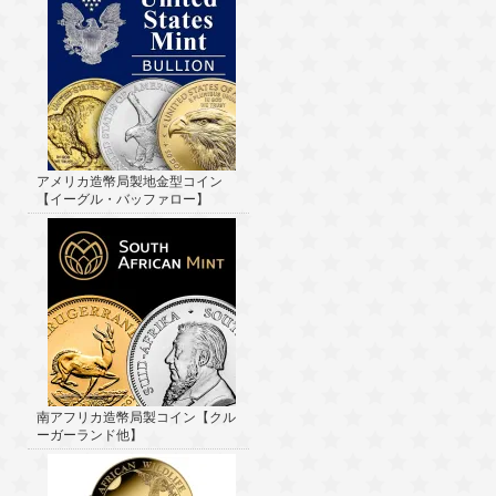
アメリカ造幣局製地金型コイン
【イーグル・バッファロー】
南アフリカ造幣局製コイン【クル
ーガーランド他】