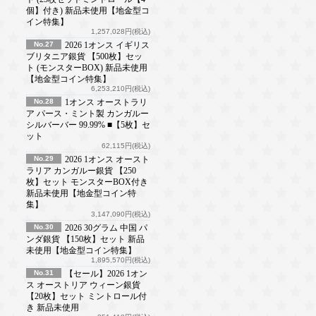
個】付き) 新品未使用【地金型コ
イン特集】
1,257,028円(税込)
No.27
2026 1オンス イギリス
ブリタニア銀貨 【500枚】セッ
ト (モンスターBOX) 新品未使用
【地金型コイン特集】
6,253,210円(税込)
No.28
1オンス オーストラリ
ア パース・ミント製 カンガルー
シルバーバー 99.99% ■【5枚】セ
ット
62,115円(税込)
No.29
2026 1オンス オースト
ラリア カンガルー銀貨 【250
枚】セット モンスターBOX付き
新品未使用【地金型コイン特
集】
3,147,090円(税込)
No.30
2026 30グラム 中国 パ
ンダ銀貨 【150枚】セット 新品
未使用【地金型コイン特集】
1,895,570円(税込)
No.31
【セール】2026 1オン
ス オーストリア ウィーン銀貨
【20枚】セット ミントロール付
き 新品未使用