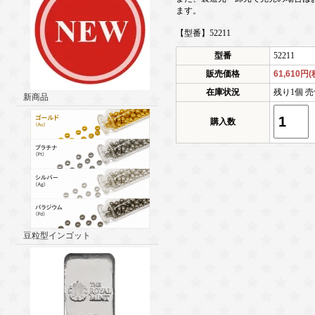
ます。
【型番】52211
型番
52211
販売価格
61,610円
在庫状況
残り1個 売
新商品
購入数
豆粒型インゴット