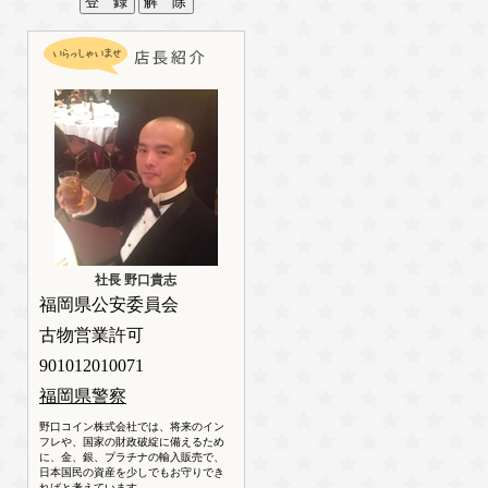
社長 野口貴志
福岡県公安委員会
古物営業許可
901012010071
福岡県警察
野口コイン株式会社では、将来のイン
フレや、国家の財政破綻に備えるため
に、金、銀、プラチナの輸入販売で、
日本国民の資産を少しでもお守りでき
ればと考えています。