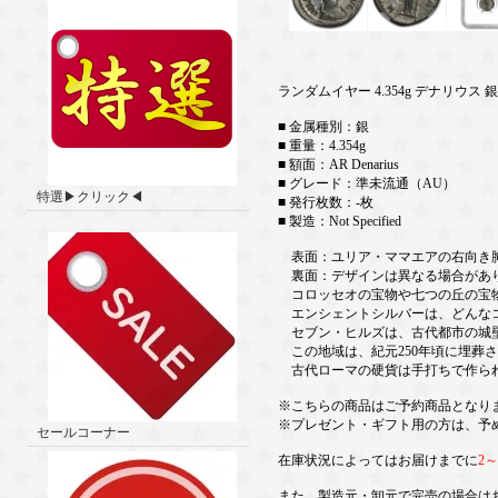
ランダムイヤー 4.354g デナリウス
■ 金属種別：銀
■ 重量：4.354g
■ 額面：AR Denarius
■ グレード：準未流通（AU）
特選▶クリック◀
■ 発行枚数：-枚
■ 製造：Not Specified
表面：ユリア・ママエアの右向き胸像で
裏面：デザインは異なる場合があ
コロッセオの宝物や七つの丘の宝
エンシェントシルバーは、どんなコ
セブン・ヒルズは、古代都市の城壁
この地域は、紀元250年頃に埋葬さ
古代ローマの硬貨は手打ちで作られ
※こちらの商品はご予約商品となり
※プレゼント・ギフト用の方は、予
セールコーナー
在庫状況によってはお届けまでに
2
また、製造元・卸元で完売の場合は