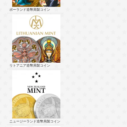
ポーランド造幣局製コイン
リトアニア造幣局製コイン
ニュージーランド造幣局製コイン