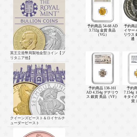
予約商品 54-68 AD
予約商
3.732g 金貨 良品
イヤー 4
（VG）
リウス 
通
英王立造幣局製地金型コイン【ブ
リタニア他】
予約商品 138-161
予約商品
AD 4.354g デナリウ
7.154
ス 銀貨 美品（VF）
キタイの
貨
クイーンズビースト＆ロイヤルチ
ューダービースト