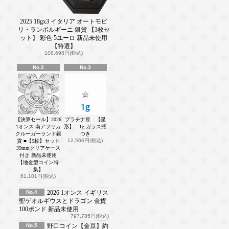
2025 18gx3 イタリア オートモビ
リ・ランボルギーニ 銀貨 【3枚セ
ット】 彩色 5ユーロ 新品未使用
【特選】
108,698円(税込)
No.2
No.3
【決算セール】2026
プラチナ豆 【星
1オンス 南アフリカ
形】 1g ガラス瓶
クルーガーランド銀
つき
12,566円(税込)
貨 ■【5枚】セット
39mmクリアケース
付き 新品未使用
【地金型コイン特
集】
61,101円(税込)
No.4
2026 1オンス イギリス
聖ゲオルギウスとドラゴン 金貨
100ポンド 新品未使用
797,785円(税込)
No.5
野口コイン【金豆】約