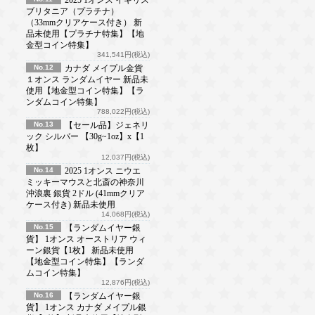
ブリタニア（プラチナ）
（33mmクリアケース付き） 新
品未使用【プラチナ特集】【地
金型コイン特集】
341,541円(税込)
No.12
カナダ メイプル金貨
１オンス ランダムイヤー 新品未
使用【地金型コイン特集】【ラ
ンダムコイン特集】
788,022円(税込)
No.13
【セール品】ジェネリ
ック シルバー 【30g~1oz】x【1
枚】
12,037円(税込)
No.14
2025 1オンス ニウエ
ミッキーマウスと北斎の神奈川
沖浪裏 銀貨 2ドル (41mmクリア
ケース付き) 新品未使用
14,068円(税込)
No.15
【ランダムイヤー銀
貨】 1オンス オーストリア ウィ
ーン銀貨【1枚】 新品未使用
【地金型コイン特集】【ランダ
ムコイン特集】
12,876円(税込)
No.16
【ランダムイヤー銀
貨】 1オンス カナダ メイプル銀