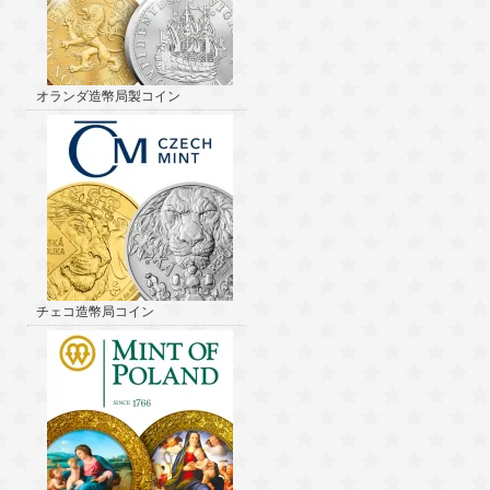
オランダ造幣局製コイン
チェコ造幣局コイン