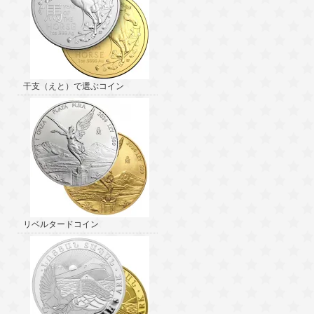
干支（えと）で選ぶコイン
リベルタードコイン