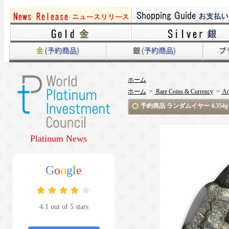
ホーム
ホーム
>
Rare Coins & Currency
>
An
予約商品 ランダムイヤー 4.354
Platinum News
G
o
o
g
l
e
4.1 out of 5 stars