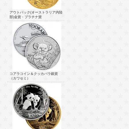
アウトバック(オーストラリア内陸
部)金貨・プラチナ貨
コアラコイン＆クッカバラ銀貨
（カワセミ）