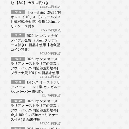
1g 【5粒】 ガラス瓶つき
134,591円(税込)
No.6
【セール品】2023 1/10
オンス イギリス 【チャールズ３
世戴冠式地金型】金貨 16.5mmク
リアケース付き
85,775円(税込)
No.7
2026 1オンス カナダ
メイプル金貨 （30mmクリアケ
ース付き） 新品未使用【地金型
コイン特集】
803,364円(税込)
No.8
2026 1オンス オースト
ラリア オーストラリアの驚異：
アウトバック(内陸部荒野地帯)
プラチナ貨 100ドル 新品未使用
337,631円(税込)
No.9
1オンス オーストラリ
ア パース・ミント製 カンガルー
シルバーバー 99.99%
12,479円(税込)
No.10
2026 1オンス オースト
ラリア オーストラリアの驚異：
アウトバック(内陸部荒野地帯)
金貨 100ドル (33mmクリアケー
ス付き) 新品未使用
793,601円(税込)
No.11
2025 1オンス イギリス