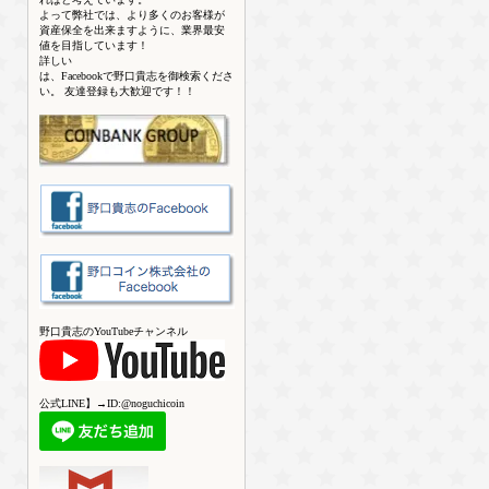
よって弊社では、より多くのお客様が
資産保全を出来ますように、業界最安
値を目指しています！
詳しい
は、Facebookで野口貴志を御検索くださ
い。 友達登録も大歓迎です！！
野口貴志のYouTubeチャンネル
公式LINE】→ID:@noguchicoin