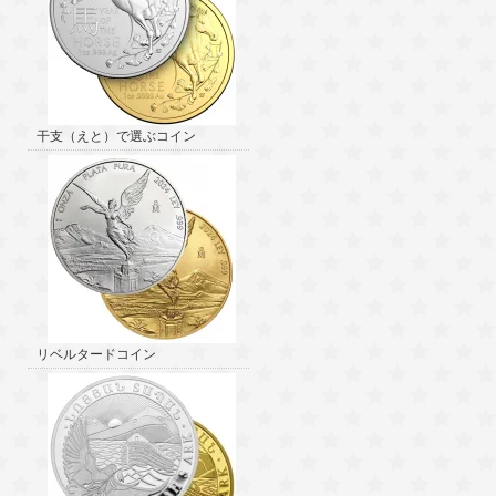
干支（えと）で選ぶコイン
リベルタードコイン