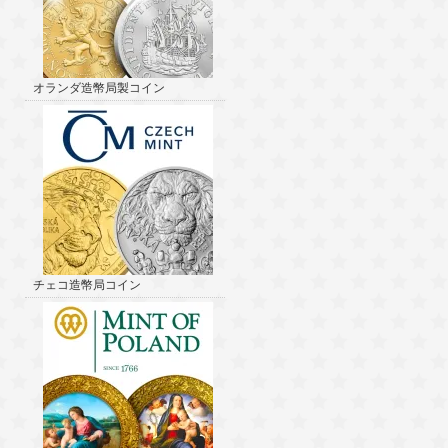
オランダ造幣局製コイン
チェコ造幣局コイン