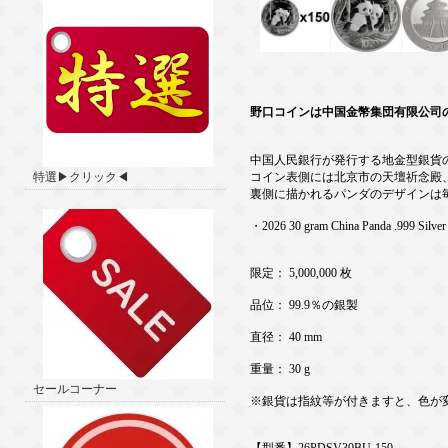
野口コインは中国金幣集団有限公司
中国人民銀行が発行する地金型銀貨の
特選▶クリック◀
コイン表側には北京市の天壇祈念殿
裏側に描かれるパンダのデザインは
・2026 30 gram China Panda .999 Silver
限定： 5,000,000 枚
品位： 99.9％の銀製
直径： 40 mm
重量： 30 g
セールコーナー
※銀貨は指紋等が付きますと、色が