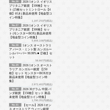
No.26
2026 1オンス イギリス
ブリタニア銀貨 【100枚】セッ
ト (25枚セットミントロール【4
個】付き) 新品未使用【地金型コ
イン特集】
1,187,253円(税込)
No.27
2026 1オンス イギリス
ブリタニア銀貨 【500枚】セッ
ト (モンスターBOX) 新品未使用
【地金型コイン特集】
5,906,108円(税込)
No.28
1オンス オーストラリ
ア パース・ミント製 カンガルー
シルバーバー 99.99% ■【5枚】セ
ット
58,667円(税込)
No.29
2026 1オンス オースト
ラリア カンガルー銀貨 【250
枚】セット モンスターBOX付き
新品未使用【地金型コイン特
集】
2,972,402円(税込)
No.30
2026 30グラム 中国 パ
ンダ銀貨 【150枚】セット 新品
未使用【地金型コイン特集】
1,790,351円(税込)
No.31
【セール】2026 1オン
ス オーストリア ウィーン銀貨