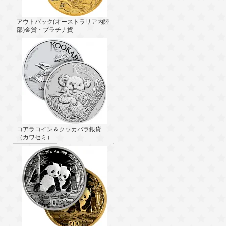
アウトバック(オーストラリア内陸
部)金貨・プラチナ貨
コアラコイン＆クッカバラ銀貨
（カワセミ）