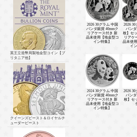
2026 30グラム 中国
2026 
パンダ銀貨 40mmク
パンダ
リアケース付き 新
枚】セッ
品未使用【地金型コ
リアケ
イン特集】
品未使
イ
英王立造幣局製地金型コイン【ブ
リタニア他】
2024 30グラム 中国
2026 
パンダ銀貨 40mmク
パンダ
リアケース付き 新
枚】セ
品未使用【地金型コ
イン特集】
クイーンズビースト＆ロイヤルチ
ューダービースト