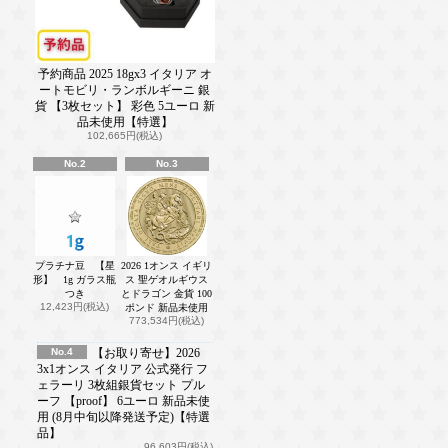
予約商品 2025 18gx3 イタリア オ
ートモビリ・ランボルギーニ 銀
貨 【3枚セット】 彩色 5ユーロ 新
品未使用【特選】
102,665円(税込)
No.2
No.3
プラチナ豆 【星
2026 1オンス イギリ
形】 1g ガラス瓶
ス 聖ゲオルギウス
つき
とドラゴン 金貨 100
12,423円(税込)
ポンド 新品未使用
773,534円(税込)
No.4
【お取り寄せ】2026
3x1オンス イタリア 公式発行 フ
ェラーリ 3枚組銀貨セット プル
ーフ 【proof】 6ユーロ 新品未使
用 (8月中旬以降発送予定)【特選
品】
96,603円(税込)