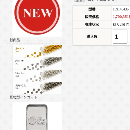
【型番】26PDSV30BU-150
型番
189146436
販売価格
1,790,35
在庫状況
残り2個 売
購入数
新商品
豆粒型インゴット