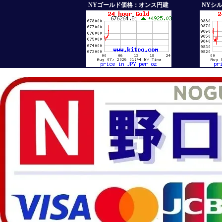
NYゴールド価格：オンス円建
NYシ