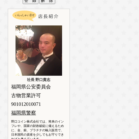
社長 野口貴志
福岡県公安委員会
古物営業許可
901012010071
福岡県警察
野口コイン株式会社では、将来のイン
フレや、国家の財政破綻に備えるため
に、金、銀、プラチナの輸入販売で、
日本国民の資産を少しでもお守りでき
ればと考えています。