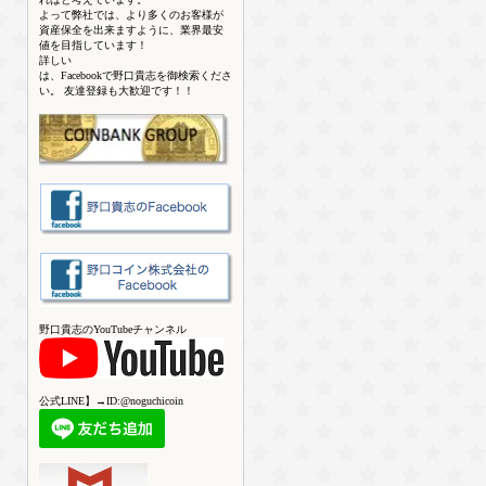
よって弊社では、より多くのお客様が
資産保全を出来ますように、業界最安
値を目指しています！
詳しい
は、Facebookで野口貴志を御検索くださ
い。 友達登録も大歓迎です！！
野口貴志のYouTubeチャンネル
公式LINE】→ID:@noguchicoin