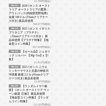
11,786円(税込)
No.11
2026 1オンス オースト
ラリア オーストラリアの驚異：
アウトバック(内陸部荒野地帯)
金貨 100ドル (33mmクリアケー
ス付き) 新品未使用
769,477円(税込)
No.12
2025 1オンス イギリス
ブリタニア（プラチナ）
（33mmクリアケース付き） 新
品未使用【プラチナ特集】【地
金型コイン特集】
337,629円(税込)
No.13
【セール品】ジェネリ
ック シルバー 【30g~1oz】x【1
枚】
11,312円(税込)
No.14
2025 1オンス ニウエ
ミッキーマウスと北斎の神奈川
沖浪裏 銀貨 2ドル (41mmクリア
ケース付き) 新品未使用
13,287円(税込)
No.15
【ランダムイヤー銀
貨】 1オンス オーストリア ウィ
ーン銀貨【1枚】 新品未使用
【地金型コイン特集】【ランダ
ムコイン特集】
12,161円(税込)