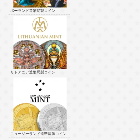
ポーランド造幣局製コイン
リトアニア造幣局製コイン
ニュージーランド造幣局製コイン