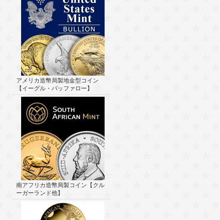
アメリカ造幣局製地金型コイン
【イーグル・バッファロー】
南アフリカ造幣局製コイン【クル
ーガーランド他】