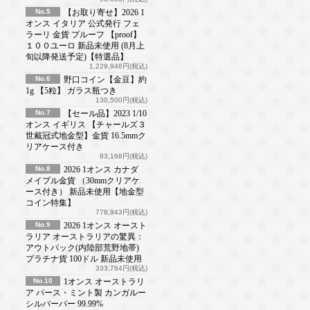
No.5
【お取り寄せ】2026 1
オンス イタリア 公式発行 フェ
ラーリ 金貨 プルーフ 【proof】
１００ユーロ 新品未使用 (8月上
旬以降発送予定)【特選品】
1,229,946円(税込)
No.6
野口コイン【金豆】約
1g 【5粒】 ガラス瓶つき
130,500円(税込)
No.7
【セール品】2023 1/10
オンス イギリス 【チャールズ３
世戴冠式地金型】金貨 16.5mmク
リアケース付き
83,168円(税込)
No.8
2026 1オンス カナダ
メイプル金貨 （30mmクリアケ
ース付き） 新品未使用【地金型
コイン特集】
778,943円(税込)
No.9
2026 1オンス オースト
ラリア オーストラリアの驚異：
アウトバック(内陸部荒野地帯)
プラチナ貨 100ドル 新品未使用
333,764円(税込)
No.10
1オンス オーストラリ
ア パース・ミント製 カンガルー
シルバーバー 99.99%