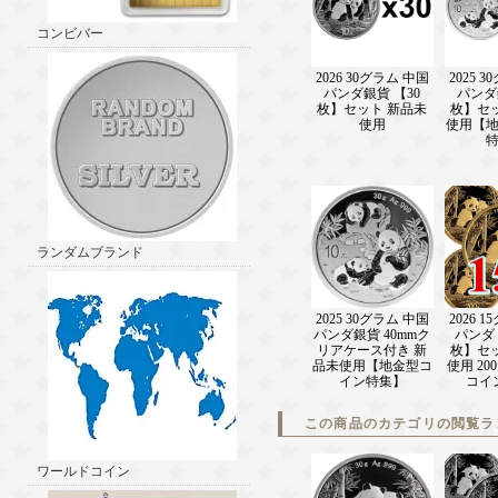
コンビバー
2026 30グラム 中国
2025 
パンダ銀貨 【30
パンダ
枚】セット 新品未
枚】セ
使用
使用【
ランダムブランド
2025 30グラム 中国
2026 
パンダ銀貨 40mmク
パンダ 
リアケース付き 新
枚】セ
品未使用【地金型コ
使用 2
イン特集】
コイ
この商品のカテゴリの閲覧ラ
ワールドコイン