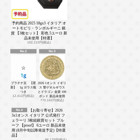
予約商品 2025 18gx3 イタリア オ
ートモビリ・ランボルギーニ 銀
貨 【3枚セット】 彩色 5ユーロ 新
品未使用【特選】
102,210円(税込)
No.2
No.3
プラチナ豆 【星
2026 1オンス イギリ
形】 1g ガラス瓶
ス 聖ゲオルギウス
つき
とドラゴン 金貨 100
12,412円(税込)
ポンド 新品未使用
770,142円(税込)
No.4
【お取り寄せ】2026
3x1オンス イタリア 公式発行 フ
ェラーリ 3枚組銀貨セット プル
ーフ 【proof】 6ユーロ 新品未使
用 (8月中旬以降発送予定)【特選
品】
96,175円(税込)