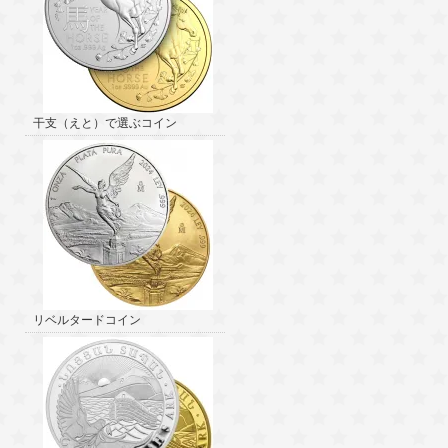
干支（えと）で選ぶコイン
リベルタードコイン