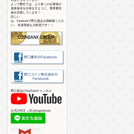
よって弊社では、より多くのお客様が
資産保全を出来ますように、業界最安
値を目指しています！
詳しい
は、Facebookで野口貴志を御検索くださ
い。 友達登録も大歓迎です！！
野口貴志のYouTubeチャンネル
公式LINE】→ID:@noguchicoin