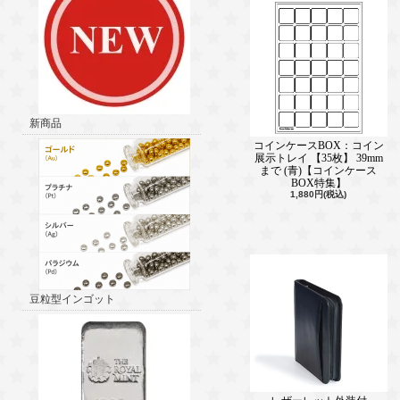
新商品
コインケースBOX：コイン
展示トレイ 【35枚】 39mm
まで (青)【コインケース
BOX特集】
1,880円(税込)
豆粒型インゴット