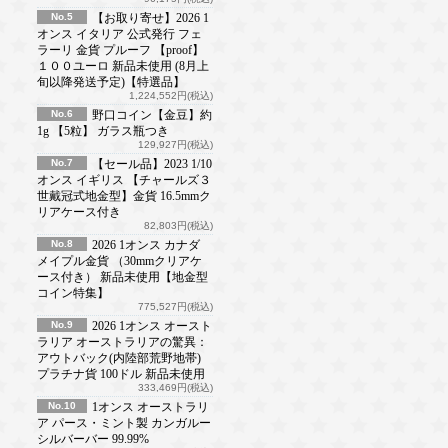
No.5
【お取り寄せ】2026 1
オンス イタリア 公式発行 フェ
ラーリ 金貨 プルーフ 【proof】
１００ユーロ 新品未使用 (8月上
旬以降発送予定)【特選品】
1,224,552円(税込)
No.6
野口コイン【金豆】約
1g 【5粒】 ガラス瓶つき
129,927円(税込)
No.7
【セール品】2023 1/10
オンス イギリス 【チャールズ３
世戴冠式地金型】金貨 16.5mmク
リアケース付き
82,803円(税込)
No.8
2026 1オンス カナダ
メイプル金貨 （30mmクリアケ
ース付き） 新品未使用【地金型
コイン特集】
775,527円(税込)
No.9
2026 1オンス オースト
ラリア オーストラリアの驚異：
アウトバック(内陸部荒野地帯)
プラチナ貨 100ドル 新品未使用
333,469円(税込)
No.10
1オンス オーストラリ
ア パース・ミント製 カンガルー
シルバーバー 99.99%