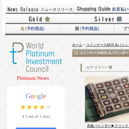
ホーム
>
コインケースBOX &バイン
コインケースBOX &バインダー
カテゴリー一覧
Platinum News
G
o
o
g
l
e
4.1 out of 5 stars
高級バインダー▶クリック