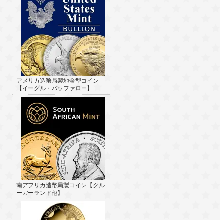
アメリカ造幣局製地金型コイン
【イーグル・バッファロー】
南アフリカ造幣局製コイン【クル
ーガーランド他】