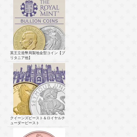
英王立造幣局製地金型コイン【ブ
リタニア他】
クイーンズビースト＆ロイヤルチ
ューダービースト