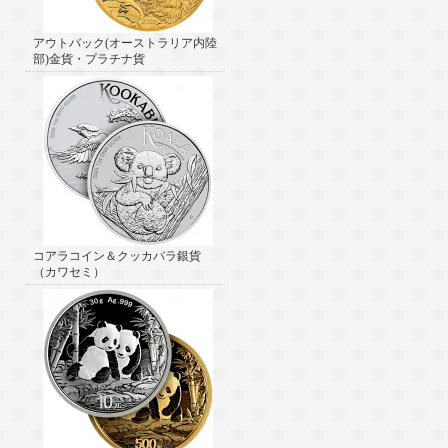
アウトバック(オーストラリア内陸
部)金貨・プラチナ貨
コアラコイン＆クッカバラ銀貨
（カワセミ）