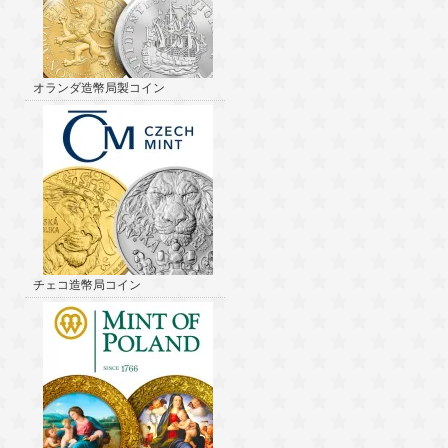
オランダ造幣局製コイン
チェコ造幣局コイン