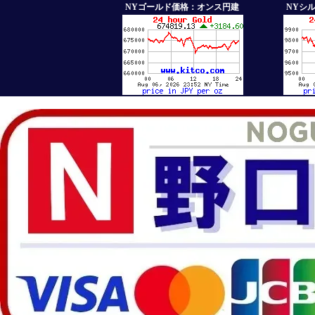
NYゴールド価格：オンス円建
NYシ