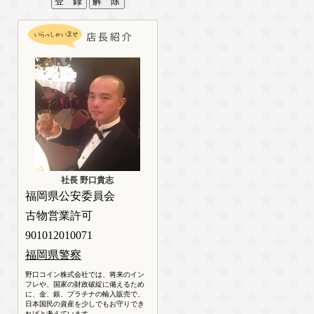
社長 野口貴志
福岡県公安委員会
古物営業許可
901012010071
福岡県警察
野口コイン株式会社では、将来のイン
フレや、国家の財政破綻に備えるため
に、金、銀、プラチナの輸入販売で、
日本国民の資産を少しでもお守りでき
ればと考えています。