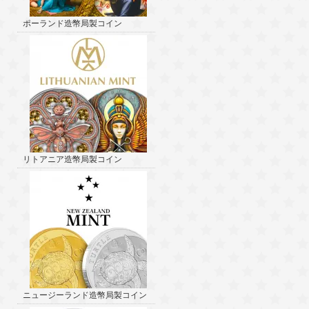
ポーランド造幣局製コイン
リトアニア造幣局製コイン
ニュージーランド造幣局製コイン