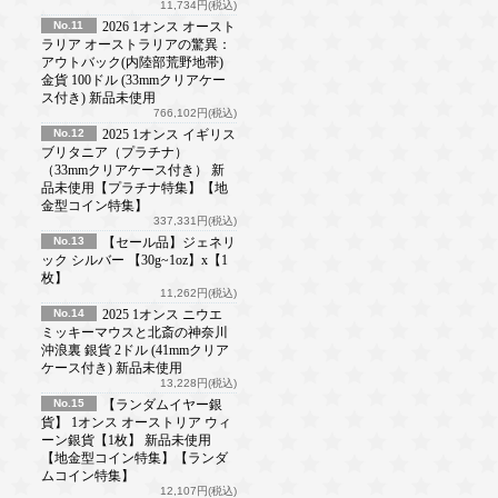
11,734円(税込)
No.11
2026 1オンス オースト
ラリア オーストラリアの驚異：
アウトバック(内陸部荒野地帯)
金貨 100ドル (33mmクリアケー
ス付き) 新品未使用
766,102円(税込)
No.12
2025 1オンス イギリス
ブリタニア（プラチナ）
（33mmクリアケース付き） 新
品未使用【プラチナ特集】【地
金型コイン特集】
337,331円(税込)
No.13
【セール品】ジェネリ
ック シルバー 【30g~1oz】x【1
枚】
11,262円(税込)
No.14
2025 1オンス ニウエ
ミッキーマウスと北斎の神奈川
沖浪裏 銀貨 2ドル (41mmクリア
ケース付き) 新品未使用
13,228円(税込)
No.15
【ランダムイヤー銀
貨】 1オンス オーストリア ウィ
ーン銀貨【1枚】 新品未使用
【地金型コイン特集】【ランダ
ムコイン特集】
12,107円(税込)