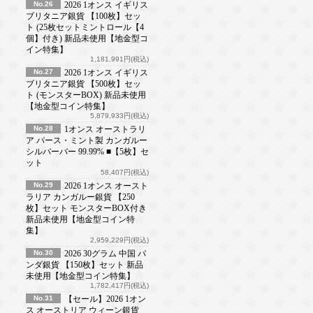
No.26
2026 1オンス イギリス
ブリタニア銀貨 【100枚】セッ
ト (25枚セットミントロール【4
個】付き) 新品未使用【地金型コ
イン特集】
1,181,991円(税込)
No.27
2026 1オンス イギリス
ブリタニア銀貨 【500枚】セッ
ト (モンスターBOX) 新品未使用
【地金型コイン特集】
5,879,933円(税込)
No.28
1オンス オーストラリ
ア パース・ミント製 カンガルー
シルバーバー 99.99% ■【5枚】セ
ット
58,407円(税込)
No.29
2026 1オンス オースト
ラリア カンガルー銀貨 【250
枚】セット モンスターBOX付き
新品未使用【地金型コイン特
集】
2,959,229円(税込)
No.30
2026 30グラム 中国 パ
ンダ銀貨 【150枚】セット 新品
未使用【地金型コイン特集】
1,782,417円(税込)
No.31
【セール】2026 1オン
ス オーストリア ウィーン銀貨