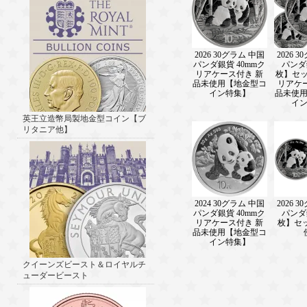
2026 30グラム 中国
2026 
パンダ銀貨 40mmク
パンダ
リアケース付き 新
枚】セッ
品未使用【地金型コ
リアケ
イン特集】
品未使
イ
英王立造幣局製地金型コイン【ブ
リタニア他】
2024 30グラム 中国
2026 
パンダ銀貨 40mmク
パンダ
リアケース付き 新
枚】セ
品未使用【地金型コ
イン特集】
クイーンズビースト＆ロイヤルチ
ューダービースト