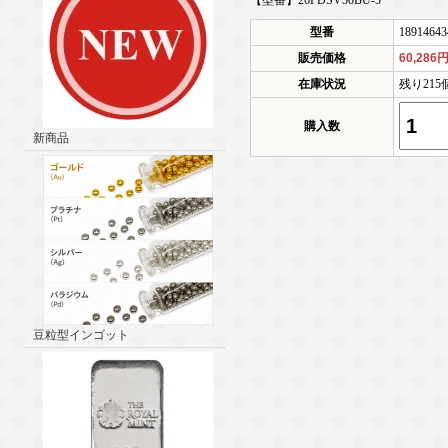
【型番】26PDSV30BU-5
型番
18914643
販売価格
60,286
在庫状況
残り21
購入数
新商品
豆粒型インゴット