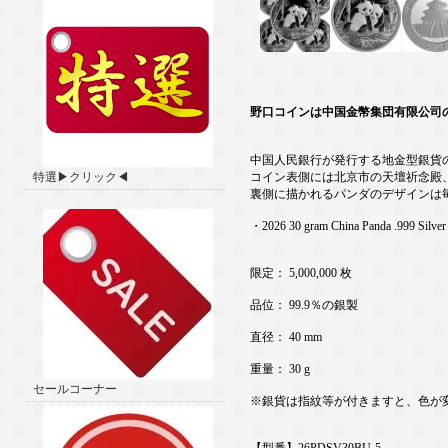
野口コインは中国金幣集団有限公司
中国人民銀行が発行する地金型銀貨の
特選▶クリック◀
コイン表側には北京市の天壇祈念殿
裏側に描かれるパンダのデザインは
・2026 30 gram China Panda .999 Silver
限定： 5,000,000 枚
品位： 99.9％の銀製
直径： 40 mm
重量： 30 g
セールコーナー
※銀貨は指紋等が付きますと、色が