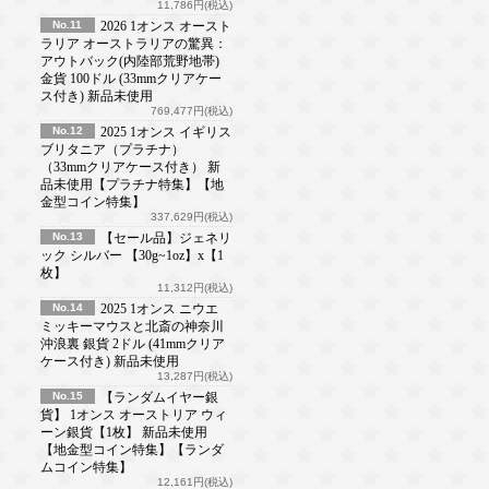
11,786円(税込)
No.11
2026 1オンス オースト
ラリア オーストラリアの驚異：
アウトバック(内陸部荒野地帯)
金貨 100ドル (33mmクリアケー
ス付き) 新品未使用
769,477円(税込)
No.12
2025 1オンス イギリス
ブリタニア（プラチナ）
（33mmクリアケース付き） 新
品未使用【プラチナ特集】【地
金型コイン特集】
337,629円(税込)
No.13
【セール品】ジェネリ
ック シルバー 【30g~1oz】x【1
枚】
11,312円(税込)
No.14
2025 1オンス ニウエ
ミッキーマウスと北斎の神奈川
沖浪裏 銀貨 2ドル (41mmクリア
ケース付き) 新品未使用
13,287円(税込)
No.15
【ランダムイヤー銀
貨】 1オンス オーストリア ウィ
ーン銀貨【1枚】 新品未使用
【地金型コイン特集】【ランダ
ムコイン特集】
12,161円(税込)