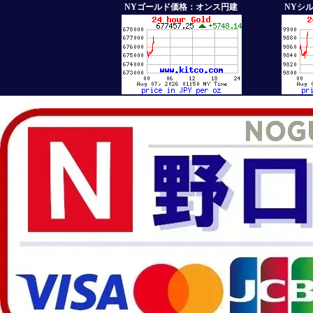
NYゴールド価格：オンス円建
NYシ