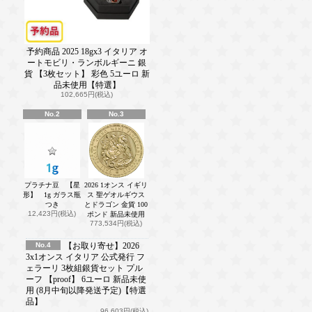
予約商品 2025 18gx3 イタリア オ
ートモビリ・ランボルギーニ 銀
貨 【3枚セット】 彩色 5ユーロ 新
品未使用【特選】
102,665円(税込)
No.2
No.3
プラチナ豆 【星
2026 1オンス イギリ
形】 1g ガラス瓶
ス 聖ゲオルギウス
つき
とドラゴン 金貨 100
12,423円(税込)
ポンド 新品未使用
773,534円(税込)
No.4
【お取り寄せ】2026
3x1オンス イタリア 公式発行 フ
ェラーリ 3枚組銀貨セット プル
ーフ 【proof】 6ユーロ 新品未使
用 (8月中旬以降発送予定)【特選
品】
96,603円(税込)