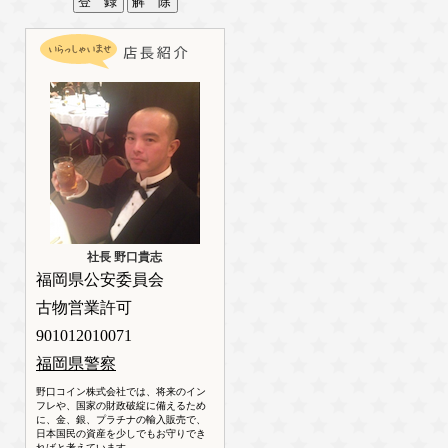
社長 野口貴志
福岡県公安委員会
古物営業許可
901012010071
福岡県警察
野口コイン株式会社では、将来のイン
フレや、国家の財政破綻に備えるため
に、金、銀、プラチナの輸入販売で、
日本国民の資産を少しでもお守りでき
ればと考えています。