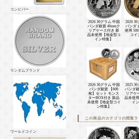
コンビバー
2026 30グラム 中国
2026 
パンダ銀貨 40mmク
パンダ 
リアケース付き 新
使用 5
品未使用【地金型コ
コイ
イン特集】
ランダムブランド
2026 30グラム 中国
2025 
パンダ銀貨 【600
パンダ銀
枚】セット モンス
リアケ
ターBOX付き 新品
品未使
未使用【地金型コイ
イ
ン特集】
この商品のカテゴリの閲覧ラ
ワールドコイン