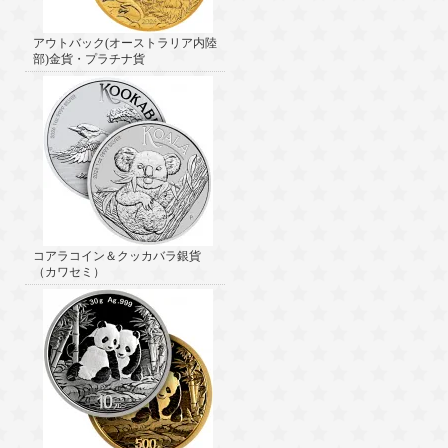
アウトバック(オーストラリア内陸
部)金貨・プラチナ貨
コアラコイン＆クッカバラ銀貨
（カワセミ）