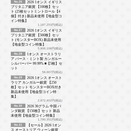
No.26
2026 1オンス イギリス
ブリタニア銀貨 【100枚】セッ
ト (25枚セットミントロール【4
個】付き) 新品未使用【地金型コ
イン特集】
1,187,253円(税込)
No.27
2026 1オンス イギリス
ブリタニア銀貨 【500枚】セッ
ト (モンスターBOX) 新品未使用
【地金型コイン特集】
5,906,108円(税込)
No.28
1オンス オーストラリ
ア パース・ミント製 カンガルー
シルバーバー 99.99% ■【5枚】セ
ット
58,667円(税込)
No.29
2026 1オンス オースト
ラリア カンガルー銀貨 【250
枚】セット モンスターBOX付き
新品未使用【地金型コイン特
集】
2,972,402円(税込)
No.30
2026 30グラム 中国 パ
ンダ銀貨 【150枚】セット 新品
未使用【地金型コイン特集】
1,790,351円(税込)
No.31
【セール】2026 1オン
ス オーストリア ウィーン銀貨