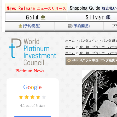
ホーム
>
パンダコイン
>
パンダ 銀
ホーム
>
金、銀、プラチナ、パラジ
ホーム
>
金、銀、プラチナ、パラジ
2026 30グラム 中国 パンダ
Platinum News
G
o
o
g
l
e
4.1 out of 5 stars