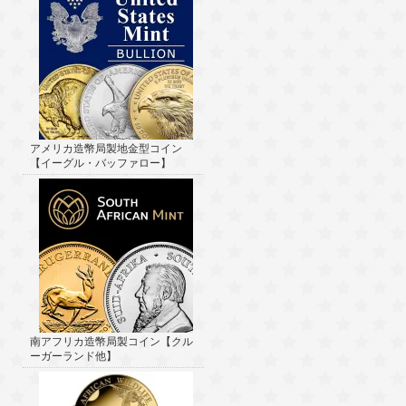
アメリカ造幣局製地金型コイン
【イーグル・バッファロー】
南アフリカ造幣局製コイン【クル
ーガーランド他】