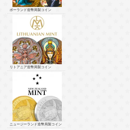
ポーランド造幣局製コイン
リトアニア造幣局製コイン
ニュージーランド造幣局製コイン