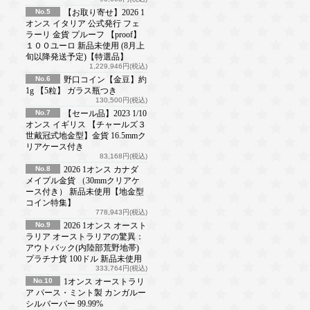
No.5
【お取り寄せ】2026 1
オンス イタリア 公式発行 フェ
ラーリ 金貨 プルーフ 【proof】
１００ユーロ 新品未使用 (8月上
旬以降発送予定)【特選品】
1,229,946円(税込)
No.6
野口コイン【金豆】約
1g 【5粒】 ガラス瓶つき
130,500円(税込)
No.7
【セール品】2023 1/10
オンス イギリス 【チャールズ３
世戴冠式地金型】金貨 16.5mmク
リアケース付き
83,168円(税込)
No.8
2026 1オンス カナダ
メイプル金貨 （30mmクリアケ
ース付き） 新品未使用【地金型
コイン特集】
778,943円(税込)
No.9
2026 1オンス オースト
ラリア オーストラリアの驚異：
アウトバック(内陸部荒野地帯)
プラチナ貨 100ドル 新品未使用
333,764円(税込)
No.10
1オンス オーストラリ
ア パース・ミント製 カンガルー
シルバーバー 99.99%