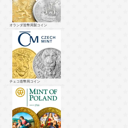
オランダ造幣局製コイン
チェコ造幣局コイン