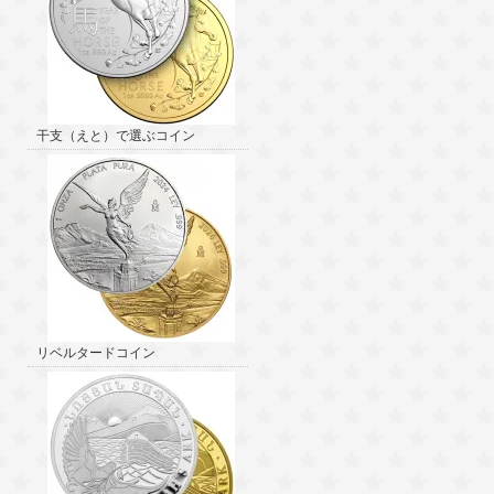
干支（えと）で選ぶコイン
リベルタードコイン