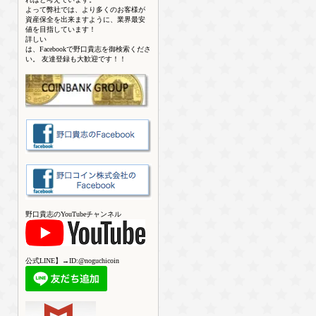
よって弊社では、より多くのお客様が
資産保全を出来ますように、業界最安
値を目指しています！
詳しい
は、Facebookで野口貴志を御検索くださ
い。 友達登録も大歓迎です！！
野口貴志のYouTubeチャンネル
公式LINE】→ID:@noguchicoin