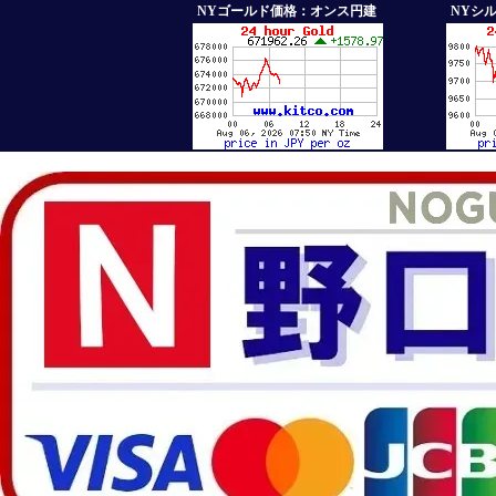
NYゴールド価格：オンス円建
NYシ