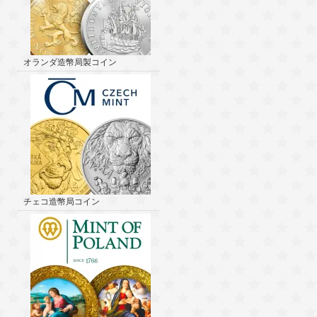
オランダ造幣局製コイン
チェコ造幣局コイン