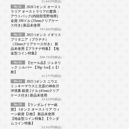
11,641円(税込)
No.11
2026 1オンス オースト
ラリア オーストラリアの驚異：
アウトバック(内陸部荒野地帯)
金貨 100ドル (33mmクリアケー
ス付き) 新品未使用
767,402円(税込)
No.12
2025 1オンス イギリス
ブリタニア（プラチナ）
（33mmクリアケース付き） 新
品未使用【プラチナ特集】【地
金型コイン特集】
338,721円(税込)
No.13
【セール品】ジェネリ
ック シルバー 【30g~1oz】x【1
枚】
11,177円(税込)
No.14
2025 1オンス ニウエ
ミッキーマウスと北斎の神奈川
沖浪裏 銀貨 2ドル (41mmクリア
ケース付き) 新品未使用
13,123円(税込)
No.15
【ランダムイヤー銀
貨】 1オンス オーストリア ウィ
ーン銀貨【1枚】 新品未使用
【地金型コイン特集】【ランダ
ムコイン特集】
12,012円(税込)