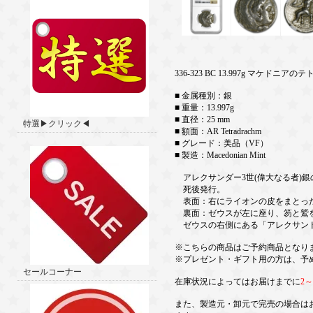
336-323 BC 13.997g マケド
■ 金属種別：銀
■ 重量：13.997g
■ 直径：25 mm
特選▶クリック◀
■ 額面：AR Tetradrachm
■ グレード：美品（VF）
■ 製造：Macedonian Mint
アレクサンダー3世(偉大なる者)銀のテ
死後発行。
表面：右にライオンの皮をまとっ
裏面：ゼウスが左に座り、笏と鷲
ゼウスの右側にある「アレクサン
※こちらの商品はご予約商品となり
※プレゼント・ギフト用の方は、予
セールコーナー
在庫状況によってはお届けまでに
2
また、製造元・卸元で完売の場合は