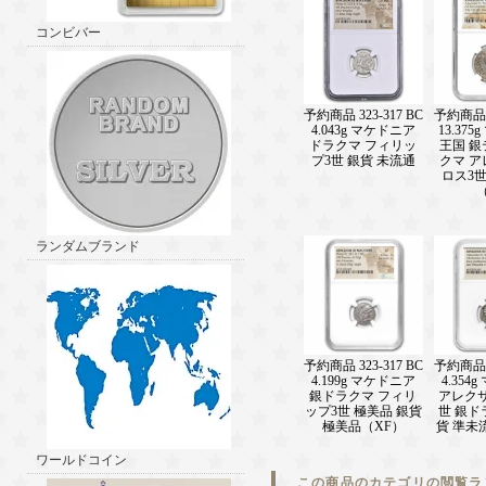
コンビバー
予約商品 323-317 BC
予約商品 3
4.043g マケドニア
13.37
ドラクマ フィリッ
王国 
プ3世 銀貨 未流通
クマ 
ロス3世
ランダムブランド
予約商品 323-317 BC
予約商品 3
4.199g マケドニア
4.354
銀ドラクマ フィリ
アレク
ップ3世 極美品 銀貨
世 銀ド
極美品（XF）
貨 準未
ワールドコイン
この商品のカテゴリの閲覧ラ