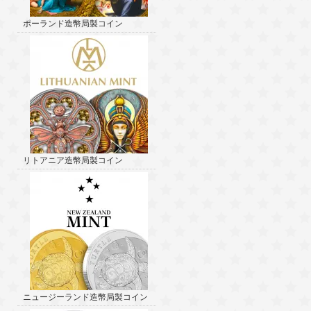
ポーランド造幣局製コイン
リトアニア造幣局製コイン
ニュージーランド造幣局製コイン