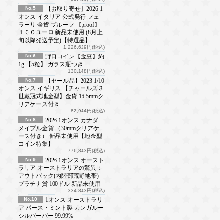
No.5
【お取り寄せ】2026 1
オンス イタリア 公式発行 フェ
ラーリ 金貨 プルーフ 【proof】
１００ユーロ 新品未使用 (8月上
旬以降発送予定)【特選品】
1,226,629円(税込)
No.6
野口コイン【金豆】約
1g 【5粒】 ガラス瓶つき
130,148円(税込)
No.7
【セール品】2023 1/10
オンス イギリス 【チャールズ３
世戴冠式地金型】金貨 16.5mmク
リアケース付き
82,944円(税込)
No.8
2026 1オンス カナダ
メイプル金貨 （30mmクリアケ
ース付き） 新品未使用【地金型
コイン特集】
776,843円(税込)
No.9
2026 1オンス オースト
ラリア オーストラリアの驚異：
アウトバック(内陸部荒野地帯)
プラチナ貨 100ドル 新品未使用
334,843円(税込)
No.10
1オンス オーストラリ
ア パース・ミント製 カンガルー
シルバーバー 99.99%