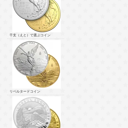
干支（えと）で選ぶコイン
リベルタードコイン