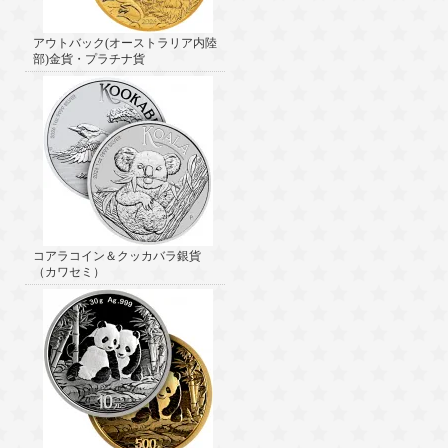
アウトバック(オーストラリア内陸
部)金貨・プラチナ貨
コアラコイン＆クッカバラ銀貨
（カワセミ）