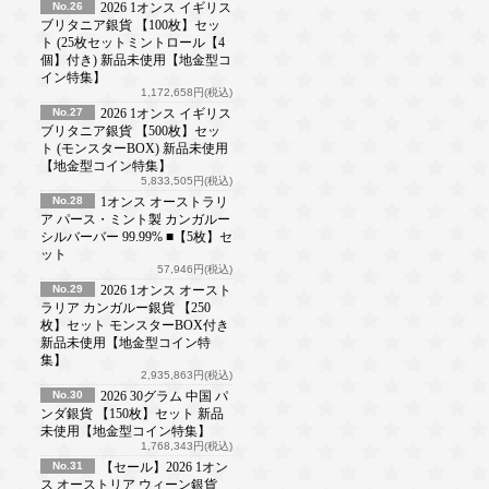
No.26
2026 1オンス イギリス
ブリタニア銀貨 【100枚】セッ
ト (25枚セットミントロール【4
個】付き) 新品未使用【地金型コ
イン特集】
1,172,658円(税込)
No.27
2026 1オンス イギリス
ブリタニア銀貨 【500枚】セッ
ト (モンスターBOX) 新品未使用
【地金型コイン特集】
5,833,505円(税込)
No.28
1オンス オーストラリ
ア パース・ミント製 カンガルー
シルバーバー 99.99% ■【5枚】セ
ット
57,946円(税込)
No.29
2026 1オンス オースト
ラリア カンガルー銀貨 【250
枚】セット モンスターBOX付き
新品未使用【地金型コイン特
集】
2,935,863円(税込)
No.30
2026 30グラム 中国 パ
ンダ銀貨 【150枚】セット 新品
未使用【地金型コイン特集】
1,768,343円(税込)
No.31
【セール】2026 1オン
ス オーストリア ウィーン銀貨