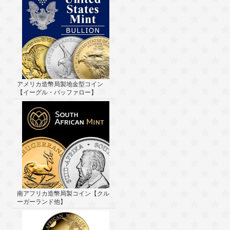
アメリカ造幣局製地金型コイン
【イーグル・バッファロー】
南アフリカ造幣局製コイン【クル
ーガーランド他】