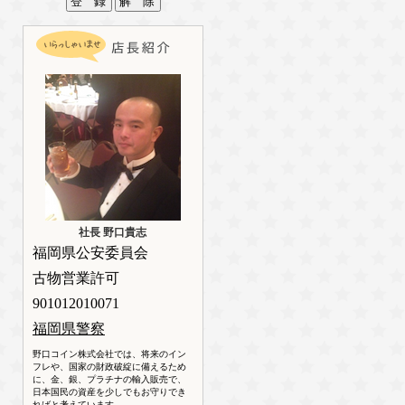
社長 野口貴志
福岡県公安委員会
古物営業許可
901012010071
福岡県警察
野口コイン株式会社では、将来のイン
フレや、国家の財政破綻に備えるため
に、金、銀、プラチナの輸入販売で、
日本国民の資産を少しでもお守りでき
ればと考えています。