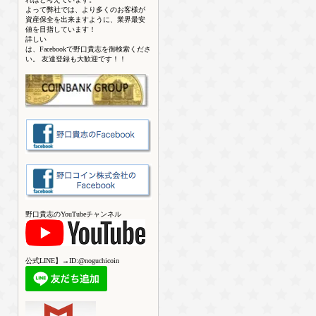
よって弊社では、より多くのお客様が
資産保全を出来ますように、業界最安
値を目指しています！
詳しい
は、Facebookで野口貴志を御検索くださ
い。 友達登録も大歓迎です！！
野口貴志のYouTubeチャンネル
公式LINE】→ID:@noguchicoin