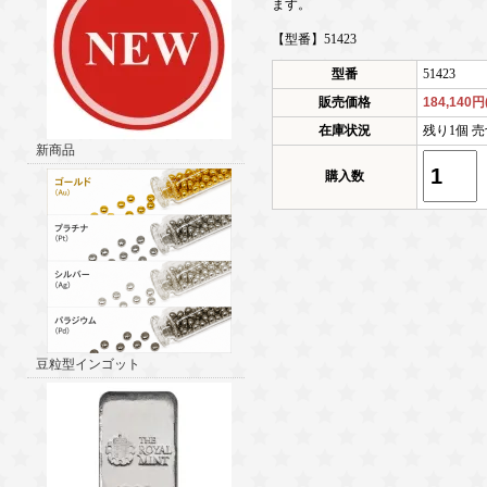
ます。
【型番】51423
型番
51423
販売価格
184,140
在庫状況
残り1個 売
新商品
購入数
豆粒型インゴット