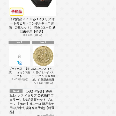
予約商品 2025 18gx3 イタリア オ
ートモビリ・ランボルギーニ 銀
貨 【3枚セット】 彩色 5ユーロ 新
品未使用【特選】
101,403円(税込)
No.2
No.3
プラチナ豆 【星
2026 1オンス イギリ
形】 1g ガラス瓶
ス 聖ゲオルギウス
つき
とドラゴン 金貨 100
12,463円(税込)
ポンド 新品未使用
771,448円(税込)
No.4
【お取り寄せ】2026
3x1オンス イタリア 公式発行 フ
ェラーリ 3枚組銀貨セット プル
ーフ 【proof】 6ユーロ 新品未使
用 (8月中旬以降発送予定)【特選
品】
95,416円(税込)