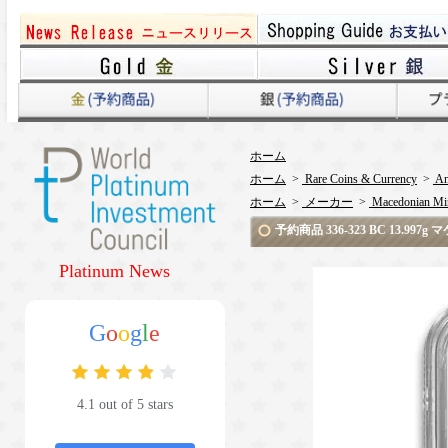
ホーム
ホーム
>
Rare Coins & Currency
>
An
ホーム
>
メーカー
>
Macedonian Mi
予約商品 336-323 BC 13.
Platinum News
G
o
o
g
l
e
4.1 out of 5 stars