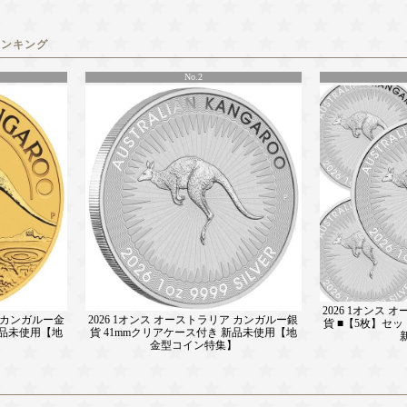
ランキング
No.2
2026 1オンス
ア カンガルー金
2026 1オンス オーストラリア カンガルー銀
貨 ■【5枚】セッ
新品未使用【地
貨 41mmクリアケース付き 新品未使用【地
】
金型コイン特集】