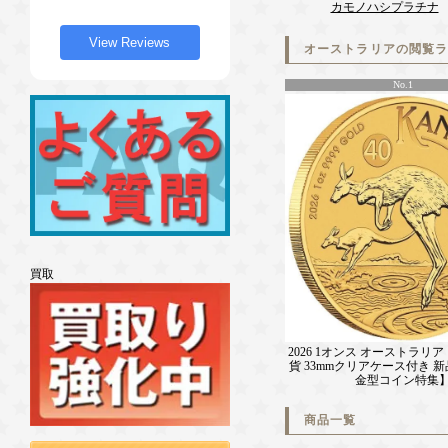
カモノハシプラチナ
View Reviews
オーストラリアの閲覧
No.1
買取
2026 1オンス オーストラリ
貨 33mmクリアケース付き 
金型コイン特集
商品一覧