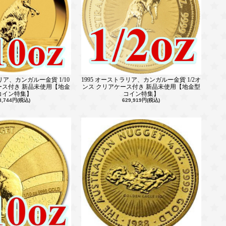
リア、カンガルー金貨 1/10
1995 オーストラリア、カンガルー金貨 1/2オ
ース付き 新品未使用【地金
ンス クリアケース付き 新品未使用【地金型
コイン特集】
コイン特集】
8,744円(税込)
629,919円(税込)