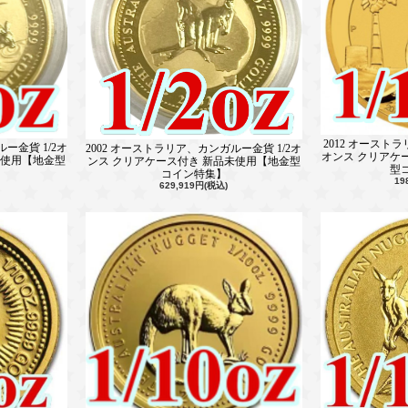
2012 オーストラ
ー金貨 1/2オ
2002 オーストラリア、カンガルー金貨 1/2オ
オンス クリアケ
未使用【地金型
ンス クリアケース付き 新品未使用【地金型
型
コイン特集】
19
629,919円(税込)