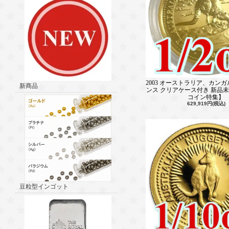
2003 オーストラリア、カンガル
新商品
ンス クリアケース付き 新品
コイン特集】
629,919円(税込)
豆粒型インゴット