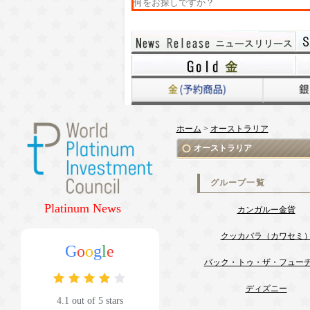
ホーム
>
オーストラリア
オーストラリア
グループ一覧
Platinum News
カンガルー金貨
クッカバラ（カワセミ
G
o
o
g
l
e
バック・トゥ・ザ・フュー
ディズニー
4.1 out of 5 stars