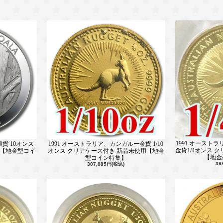
1991 オースト
銀貨 10オンス
1991 オーストラリア、カンガルー金貨 1/10
金貨1/4オンス 
用【地金型コイ
オンス クリアケース付き 新品未使用【地金
【地金
型コイン特集】
39
307,885円(税込)