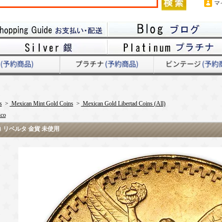
マ
s
>
Mexican Mint Gold Coins
>
Mexican Gold Libertad Coins (All)
ico
コ リベルタ 金貨 未使用