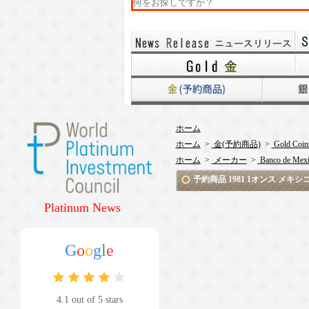
ホーム
ホーム
>
金(予約商品)
>
Gold Coin
ホーム
>
メーカー
>
Banco de Mex
予約商品 1981 1オンス メキシ
Platinum News
G
o
o
g
l
e
4.1 out of 5 stars