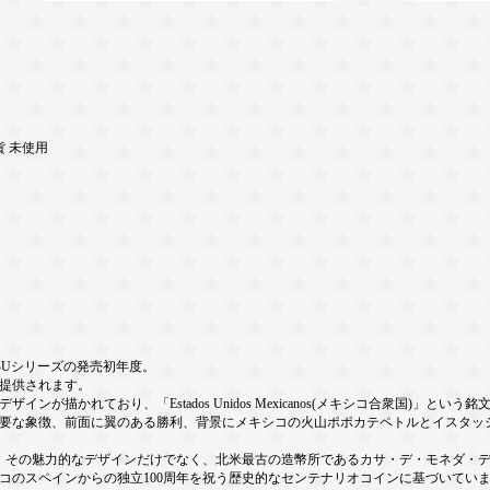
貨 未使用
Uシリーズの発売初年度。
提供されます。
が描かれており、「Estados Unidos Mexicanos(メキシコ合衆国)」という
要な象徴、前面に翼のある勝利、背景にメキシコの火山ポポカテペトルとイスタッ
その魅力的なデザインだけでなく、北米最古の造幣所であるカサ・デ・モネダ・デ
のスペインからの独立100周年を祝う歴史的なセンテナリオコインに基づいてい