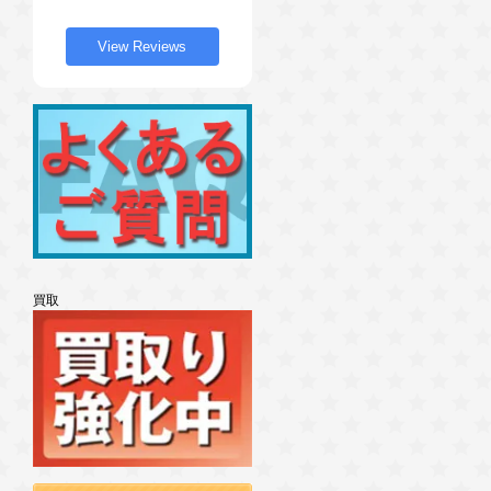
View Reviews
買取