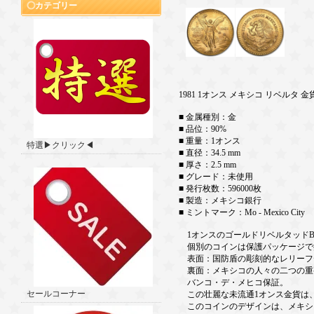
カテゴリー
1981 1オンス メキシコ リベルタ 金
■ 金属種別：金
■ 品位：90%
■ 重量：1オンス
特選▶クリック◀
■ 直径：34.5 mm
■ 厚さ：2.5 mm
■ グレード：未使用
■ 発行枚数：596000枚
■ 製造：メキシコ銀行
■ ミントマーク：Mo - Mexico City
1オンスのゴールドリベルタッドB
個別のコインは保護パッケージで
表面：国防盾の彫刻的なレリーフデザイン
裏面：メキシコの人々の二つの重
バンコ・デ・メヒコ保証。
セールコーナー
この壮麗な未流通1オンス金貨は、
このコインのデザインは、メキシコ