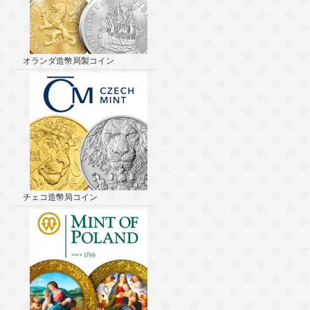
オランダ造幣局製コイン
チェコ造幣局コイン