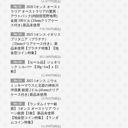
11,977円(税込)
No.11
2026 1オンス オースト
ラリア オーストラリアの驚異：
アウトバック(内陸部荒野地帯)
金貨 100ドル (33mmクリアケー
ス付き) 新品未使用
779,780円(税込)
No.12
2025 1オンス イギリス
ブリタニア（プラチナ）
（33mmクリアケース付き） 新
品未使用【プラチナ特集】【地
金型コイン特集】
337,585円(税込)
No.13
【セール品】ジェネリ
ック シルバー 【30g~1oz】x【1
枚】
11,496円(税込)
No.14
2025 1オンス ニウエ
ミッキーマウスと北斎の神奈川
沖浪裏 銀貨 2ドル (41mmクリア
ケース付き) 新品未使用
13,502円(税込)
No.15
【ランダムイヤー銀
貨】 1オンス オーストリア ウィ
ーン銀貨【1枚】 新品未使用
【地金型コイン特集】【ランダ
ムコイン特集】
12,358円(税込)