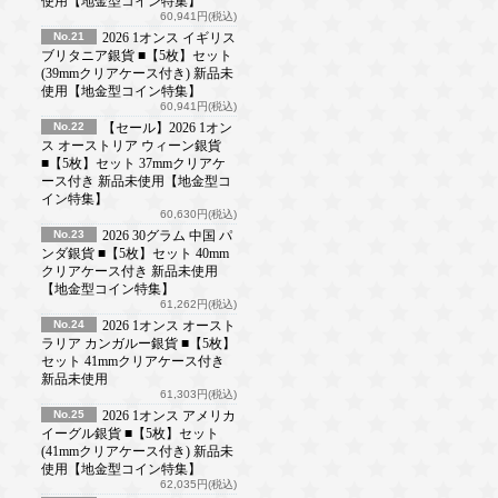
使用【地金型コイン特集】
60,941円(税込)
No.21
2026 1オンス イギリス
ブリタニア銀貨 ■【5枚】セット
(39mmクリアケース付き) 新品未
使用【地金型コイン特集】
60,941円(税込)
No.22
【セール】2026 1オン
ス オーストリア ウィーン銀貨
■【5枚】セット 37mmクリアケ
ース付き 新品未使用【地金型コ
イン特集】
60,630円(税込)
No.23
2026 30グラム 中国 パ
ンダ銀貨 ■【5枚】セット 40mm
クリアケース付き 新品未使用
【地金型コイン特集】
61,262円(税込)
No.24
2026 1オンス オースト
ラリア カンガルー銀貨 ■【5枚】
セット 41mmクリアケース付き
新品未使用
61,303円(税込)
No.25
2026 1オンス アメリカ
イーグル銀貨 ■【5枚】セット
(41mmクリアケース付き) 新品未
使用【地金型コイン特集】
62,035円(税込)