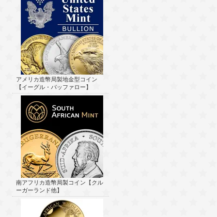
アメリカ造幣局製地金型コイン
【イーグル・バッファロー】
南アフリカ造幣局製コイン【クル
ーガーランド他】