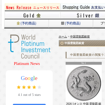
ホーム
>
中国雲龍図銀貨
中国雲龍図銀貨
中国雲龍図銀貨の閲覧ラ
Platinum News
No.1
G
o
o
g
l
e
4.1 out of 5 stars
2026 1オンス 中国 雲龍図 銀