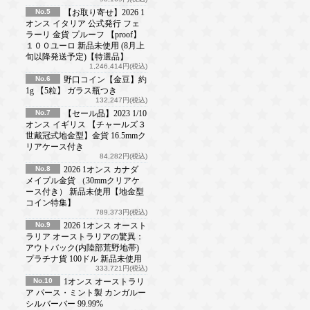
No.5
【お取り寄せ】2026 1
オンス イタリア 公式発行 フェ
ラーリ 金貨 プルーフ 【proof】
１００ユーロ 新品未使用 (8月上
旬以降発送予定)【特選品】
1,246,414円(税込)
No.6
野口コイン【金豆】約
1g 【5粒】 ガラス瓶つき
132,247円(税込)
No.7
【セール品】2023 1/10
オンス イギリス 【チャールズ３
世戴冠式地金型】金貨 16.5mmク
リアケース付き
84,282円(税込)
No.8
2026 1オンス カナダ
メイプル金貨 （30mmクリアケ
ース付き） 新品未使用【地金型
コイン特集】
789,373円(税込)
No.9
2026 1オンス オースト
ラリア オーストラリアの驚異：
アウトバック(内陸部荒野地帯)
プラチナ貨 100ドル 新品未使用
333,721円(税込)
No.10
1オンス オーストラリ
ア パース・ミント製 カンガルー
シルバーバー 99.99%