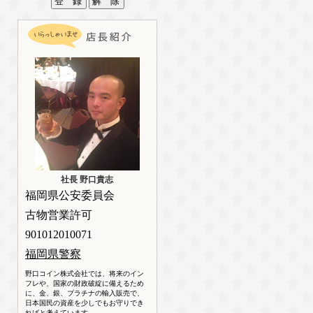
社長 野口貴志
福岡県公安委員会
古物営業許可
901012010071
福岡県警察
野口コイン株式会社では、将来のイン
フレや、国家の財政破綻に備えるため
に、金、銀、プラチナの輸入販売で、
日本国民の資産を少しでもお守りでき
ればと考えています。