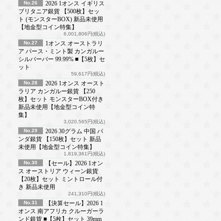
No.26
2026 1オンス イギリス
ブリタニア銀貨 【500枚】セッ
ト (モンスターBOX) 新品未使用
【地金型コイン特集】
6,001,806円(税込)
No.27
1オンス オーストラリ
ア パース・ミント製 カンガルー
シルバーバー 99.99% ■【5枚】セ
ット
59,617円(税込)
No.28
2026 1オンス オースト
ラリア カンガルー銀貨 【250
枚】セット モンスターBOX付き
新品未使用【地金型コイン特
集】
3,020,565円(税込)
No.29
2026 30グラム 中国 パ
ンダ銀貨 【150枚】セット 新品
未使用【地金型コイン特集】
1,819,361円(税込)
No.30
【セール】2026 1オン
ス オーストリア ウィーン銀貨
【20枚】セット ミントロール付
き 新品未使用
241,310円(税込)
No.31
【決算セール】2026 1
オンス 南アフリカ クルーガーラ
ンド銀貨 ■【5枚】セット 39mm