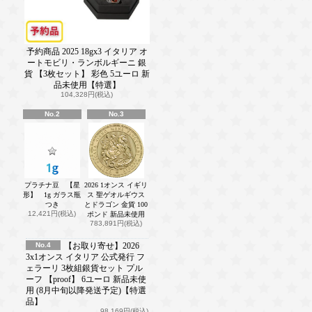
予約商品 2025 18gx3 イタリア オ
ートモビリ・ランボルギーニ 銀
貨 【3枚セット】 彩色 5ユーロ 新
品未使用【特選】
104,328円(税込)
No.2
No.3
プラチナ豆 【星
2026 1オンス イギリ
形】 1g ガラス瓶
ス 聖ゲオルギウス
つき
とドラゴン 金貨 100
12,421円(税込)
ポンド 新品未使用
783,891円(税込)
No.4
【お取り寄せ】2026
3x1オンス イタリア 公式発行 フ
ェラーリ 3枚組銀貨セット プル
ーフ 【proof】 6ユーロ 新品未使
用 (8月中旬以降発送予定)【特選
品】
98,169円(税込)