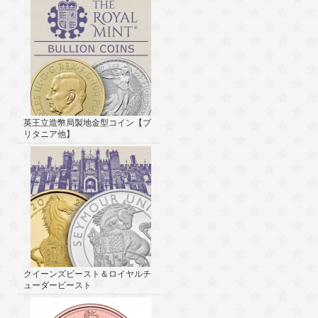
英王立造幣局製地金型コイン【ブ
リタニア他】
クイーンズビースト＆ロイヤルチ
ューダービースト