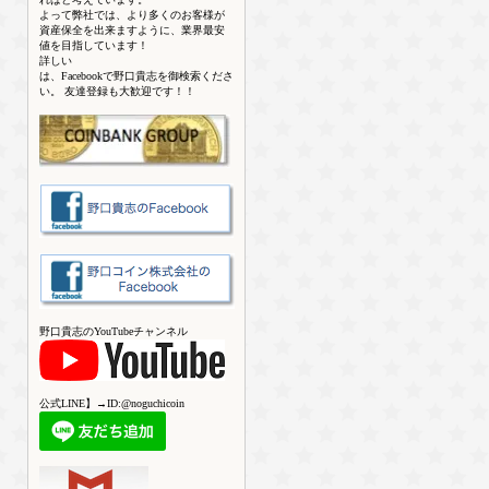
よって弊社では、より多くのお客様が
資産保全を出来ますように、業界最安
値を目指しています！
詳しい
は、Facebookで野口貴志を御検索くださ
い。 友達登録も大歓迎です！！
野口貴志のYouTubeチャンネル
公式LINE】→ID:@noguchicoin