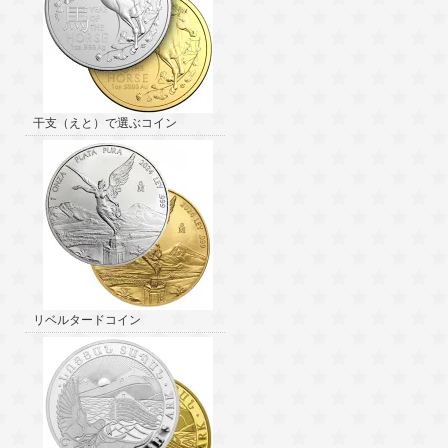
干支（えと）で選ぶコイン
リベルタードコイン