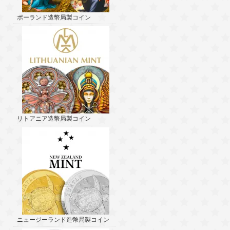
ポーランド造幣局製コイン
リトアニア造幣局製コイン
ニュージーランド造幣局製コイン