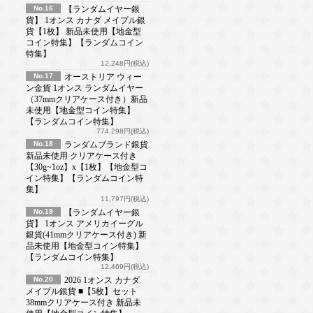
No.16
【ランダムイヤー銀
貨】 1オンス カナダ メイプル銀
貨【1枚】 新品未使用【地金型
コイン特集】【ランダムコイン
特集】
12,248円(税込)
No.17
オーストリア ウィー
ン金貨 1オンス ランダムイヤー
（37mmクリアケース付き）新品
未使用【地金型コイン特集】
【ランダムコイン特集】
774,298円(税込)
No.18
ランダムブランド銀貨
新品未使用 クリアケース付き
【30g~1oz】x【1枚】【地金型コ
イン特集】【ランダムコイン特
集】
11,797円(税込)
No.19
【ランダムイヤー銀
貨】 1オンス アメリカイーグル
銀貨(41mmクリアケース付き) 新
品未使用【地金型コイン特集】
【ランダムコイン特集】
12,469円(税込)
No.20
2026 1オンス カナダ
メイプル銀貨 ■【5枚】セット
38mmクリアケース付き 新品未