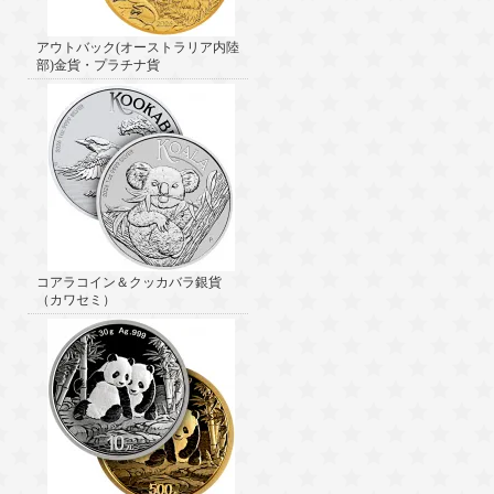
アウトバック(オーストラリア内陸
部)金貨・プラチナ貨
コアラコイン＆クッカバラ銀貨
（カワセミ）