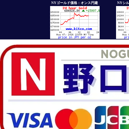
NYゴールド価格：オンス円建
NYシ