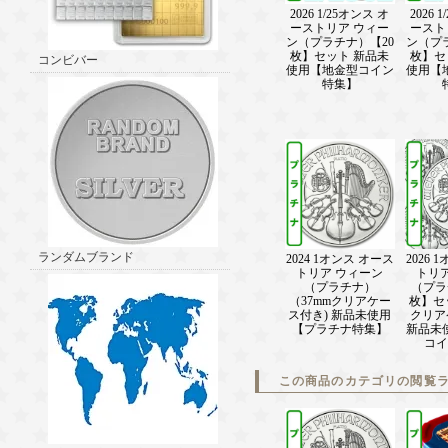
2026 1/25オンス オ
2026 
ーストリア ウィー
ースト
ン（プラチナ）【20
ン（プ
枚】セット 新品未
枚】セ
コンビバー
使用【地金型コイン
使用【
特集】
ランダムブランド
2024 1オンス オース
2026 
トリア ウィーン
トリ
（プラチナ）
（プラ
（37mmクリアケー
枚】セ
ス付き) 新品未使用
クリア
【プラチナ特集】
新品未
コイ
この商品のカテゴリの閲覧