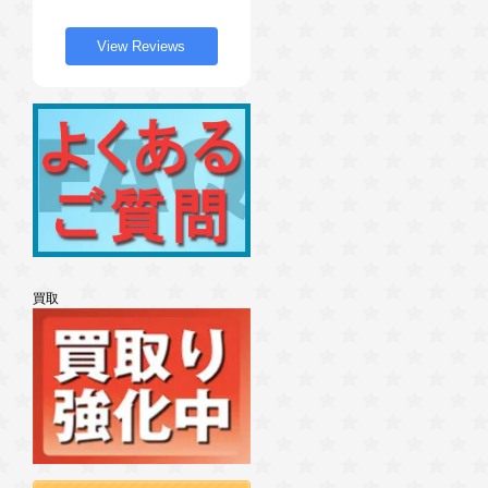
View Reviews
買取