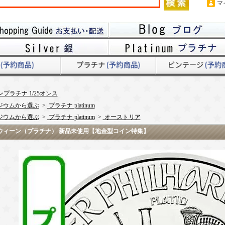
マ
プラチナ 1/25オンス
ジウムから選ぶ
>
プラチナ platinum
ジウムから選ぶ
>
プラチナ platinum
>
オーストリア
トリア ウィーン（プラチナ） 新品未使用【地金型コイン特集】