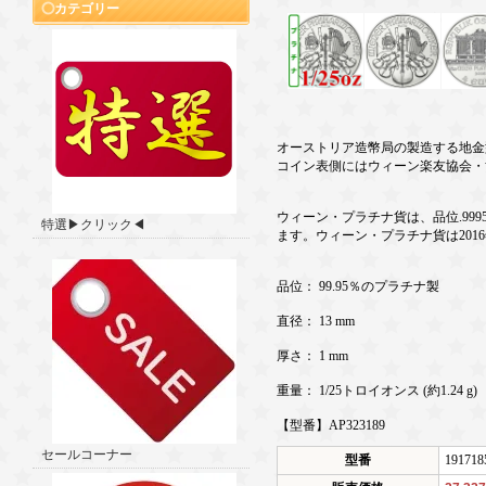
カテゴリー
オーストリア造幣局の製造する地金
コイン表側にはウィーン楽友協会・
ウィーン・プラチナ貨は、品位.9
特選▶クリック◀
ます。ウィーン・プラチナ貨は2016
品位： 99.95％のプラチナ製
直径： 13 mm
厚さ： 1 mm
重量： 1/25トロイオンス (約1.24 g)
【型番】AP323189
セールコーナー
型番
191718