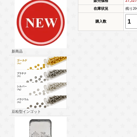
販売価格
27,32
在庫状況
残り2
購入数
新商品
豆粒型インゴット