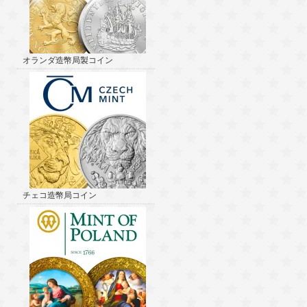
オランダ造幣局製コイン
チェコ造幣局コイン