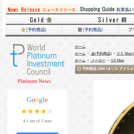
ホーム
ホーム
>
金(予約商品)
>
U.S. Mint 
ホーム
>
メーカー
>
US Mint
予約商品 2009 1オンス アメ
Platinum News
G
o
o
g
l
e
4.1 out of 5 stars