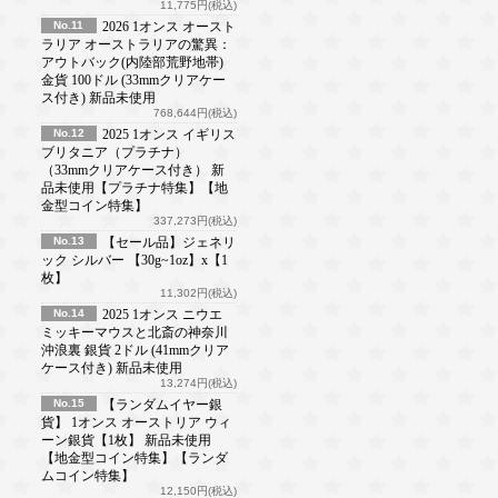
11,775円(税込)
No.11
2026 1オンス オースト
ラリア オーストラリアの驚異：
アウトバック(内陸部荒野地帯)
金貨 100ドル (33mmクリアケー
ス付き) 新品未使用
768,644円(税込)
No.12
2025 1オンス イギリス
ブリタニア（プラチナ）
（33mmクリアケース付き） 新
品未使用【プラチナ特集】【地
金型コイン特集】
337,273円(税込)
No.13
【セール品】ジェネリ
ック シルバー 【30g~1oz】x【1
枚】
11,302円(税込)
No.14
2025 1オンス ニウエ
ミッキーマウスと北斎の神奈川
沖浪裏 銀貨 2ドル (41mmクリア
ケース付き) 新品未使用
13,274円(税込)
No.15
【ランダムイヤー銀
貨】 1オンス オーストリア ウィ
ーン銀貨【1枚】 新品未使用
【地金型コイン特集】【ランダ
ムコイン特集】
12,150円(税込)