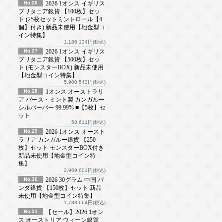
No.26
2026 1オンス イギリス
ブリタニア銀貨 【100枚】セッ
ト (25枚セットミントロール【4
個】付き) 新品未使用【地金型コ
イン特集】
1,186,134円(税込)
No.27
2026 1オンス イギリス
ブリタニア銀貨 【500枚】セッ
ト (モンスターBOX) 新品未使用
【地金型コイン特集】
5,900,543円(税込)
No.28
1オンス オーストラリ
ア パース・ミント製 カンガルー
シルバーバー 99.99% ■【5枚】セ
ット
58,611円(税込)
No.29
2026 1オンス オースト
ラリア カンガルー銀貨 【250
枚】セット モンスターBOX付き
新品未使用【地金型コイン特
集】
2,969,601円(税込)
No.30
2026 30グラム 中国 パ
ンダ銀貨 【150枚】セット 新品
未使用【地金型コイン特集】
1,788,664円(税込)
No.31
【セール】2026 1オン
ス オーストリア ウィーン銀貨