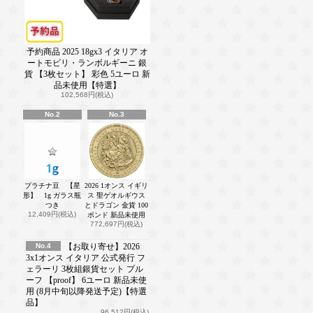
予約商品 2025 18gx3 イタリア オ
ートモビリ・ランボルギーニ 銀
貨 【3枚セット】 彩色 5ユーロ 新
品未使用【特選】
102,568円(税込)
No.2
No.3
プラチナ豆 【星
2026 1オンス イギリ
形】 1g ガラス瓶
ス 聖ゲオルギウス
つき
とドラゴン 金貨 100
12,409円(税込)
ポンド 新品未使用
772,697円(税込)
No.4
【お取り寄せ】2026
3x1オンス イタリア 公式発行 フ
ェラーリ 3枚組銀貨セット プル
ーフ 【proof】 6ユーロ 新品未使
用 (8月中旬以降発送予定)【特選
品】
96,512円(税込)