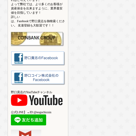
よって弊社では、より多くのお客様が
資産保全を出来ますように、業界最安
値を目指しています！
詳しい
は、Facebookで野口貴志を御検索くださ
い。 友達登録も大歓迎です！！
野口貴志のYouTubeチャンネル
公式LINE】→ID:@noguchicoin