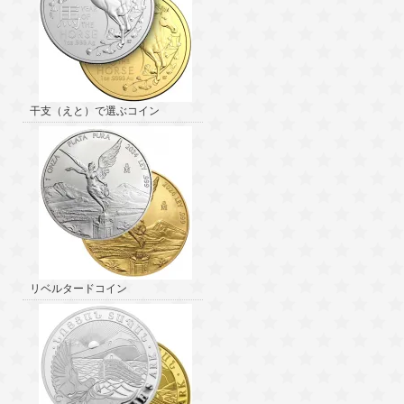
干支（えと）で選ぶコイン
リベルタードコイン