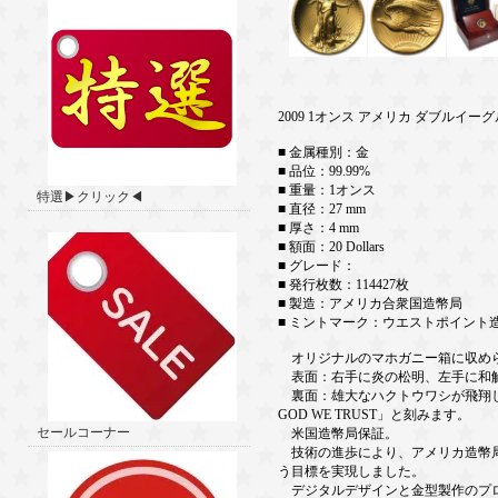
2009 1オンス アメリカ ダブルイー
■ 金属種別：金
■ 品位：99.99%
■ 重量：1オンス
特選▶クリック◀
■ 直径：27 mm
■ 厚さ：4 mm
■ 額面：20 Dollars
■ グレード：
■ 発行枚数：114427枚
■ 製造：アメリカ合衆国造幣局
■ ミントマーク：ウエストポイント
オリジナルのマホガニー箱に収めら
表面：右手に炎の松明、左手に和解
裏面：雄大なハクトウワシが飛翔しており、
GOD WE TRUST」と刻みます。
セールコーナー
米国造幣局保証。
技術の進歩により、アメリカ造幣局
う目標を実現しました。
デジタルデザインと金型製作のプロセ