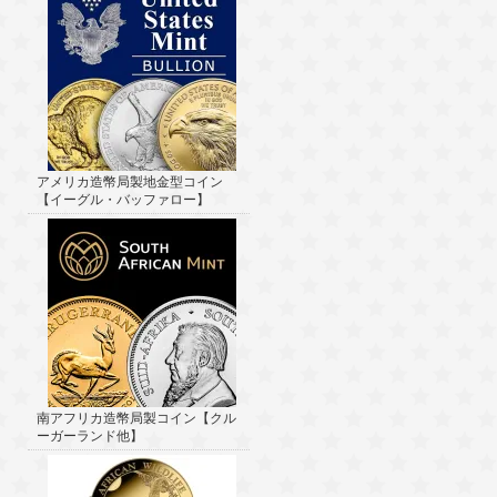
アメリカ造幣局製地金型コイン
【イーグル・バッファロー】
南アフリカ造幣局製コイン【クル
ーガーランド他】