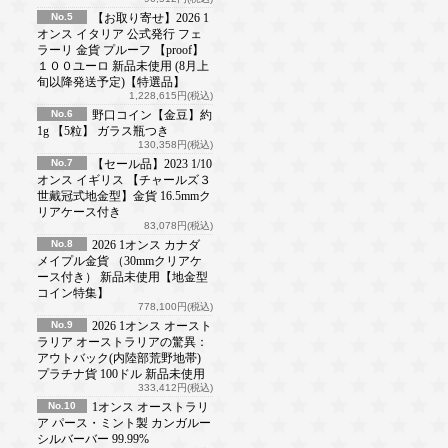
No.5
【お取り寄せ】2026 1
オンス イタリア 公式発行 フェ
ラーリ 金貨 プルーフ 【proof】
１００ユーロ 新品未使用 (8月上
旬以降発送予定)【特選品】
1,228,615円(税込)
No.6
野口コイン【金豆】約
1g 【5粒】 ガラス瓶つき
130,358円(税込)
No.7
【セール品】2023 1/10
オンス イギリス 【チャールズ３
世戴冠式地金型】金貨 16.5mmク
リアケース付き
83,078円(税込)
No.8
2026 1オンス カナダ
メイプル金貨 （30mmクリアケ
ース付き） 新品未使用【地金型
コイン特集】
778,100円(税込)
No.9
2026 1オンス オースト
ラリア オーストラリアの驚異：
アウトバック(内陸部荒野地帯)
プラチナ貨 100ドル 新品未使用
333,412円(税込)
No.10
1オンス オーストラリ
ア パース・ミント製 カンガルー
シルバーバー 99.99%