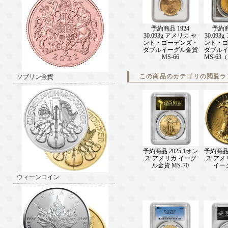
予約商品 1924
予約商
30.093g アメリカ セ
30.093
ント・ゴーデンズ・
ント・
ダブルイーグル金貨
ダブル
MS-66
MS-63
この商品のカテゴリの閲覧ラ
ソブリン金貨
予約商品 2025 1オン
予約商品 
ス アメリカ イーグ
ス アメ
ル金貨 MS-70
イー
ウィーンコイン