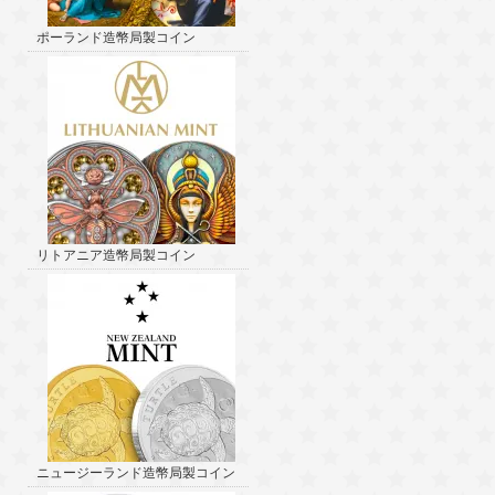
ポーランド造幣局製コイン
リトアニア造幣局製コイン
ニュージーランド造幣局製コイン