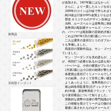
が追加され、1907年版にはなかった「I
さらに、より一貫したエッジを出す
2009年のコインは24金で作られま
純24金は22金や90%金貨よりも
歴史 オリジナルのデザイン自体は1
当時、ルーズベルトは造幣局に画家
造幣局の彫刻家チャールズ・バーバ
の、バーバーは彫刻家の芸術的才能
新商品
これは1907年1月の第1週にバー
二人は通常の直径32ミリのダブルイ
トも準備しました。
両直径の実験作品は、サン・ゴーダ
ていました。
サン・ゴーダンズを含め誰もが、こ
が、何回打つ必要があるかは誰も知
バーバーは、小径の硬貨がプレスか
2月第2週には小口径の砲弾が撃た
各硬貨は直径27ミリメートルでし
その結果、小さくて非常に厚い硬貨
よくあったように、造幣局長のジョ
豆粒型インゴット
彼は鋳造局監査官(元ディレクター)
約1年後、新造幣局長フランク・リ
な小直径硬品について知りました。
実験的な貨幣や法律の専門知識がな
この情報を受けてリーチは15個の
最後に返されたものはチャールズ・