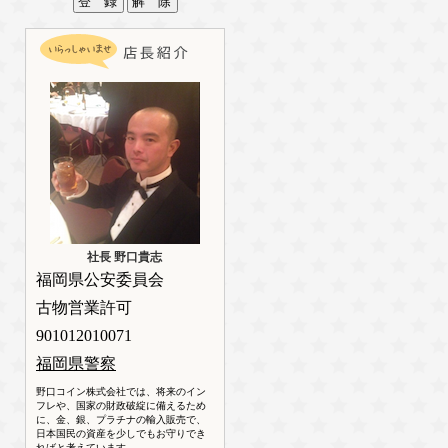
社長 野口貴志
福岡県公安委員会
古物営業許可
901012010071
福岡県警察
野口コイン株式会社では、将来のイン
フレや、国家の財政破綻に備えるため
に、金、銀、プラチナの輸入販売で、
日本国民の資産を少しでもお守りでき
ればと考えています。