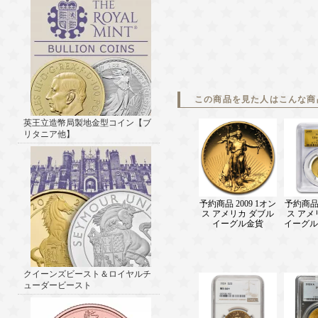
この商品を見た人はこんな商
英王立造幣局製地金型コイン【ブ
リタニア他】
予約商品 2009 1オン
予約商品 
ス アメリカ ダブル
ス アメ
イーグル金貨
イーグル金
クイーンズビースト＆ロイヤルチ
ューダービースト