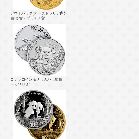
アウトバック(オーストラリア内陸
部)金貨・プラチナ貨
コアラコイン＆クッカバラ銀貨
（カワセミ）