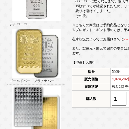
(バーバーは亡くなるまで、個人コレ
15枚すべてが確認されたため、リ
残りは溶けてしまった。
その後。
シルバーバー
※こちらの商品はご予約商品となり
※プレゼント・ギフト用の方は、予
在庫状況によってはお届けまでに
2
また、製造元・卸元で完売の場合は
ます。
【型番】50994
型番
50994
販売価格
1,074,28
ゴールドバー・プラチナバー
在庫状況
残り2個 売
購入数