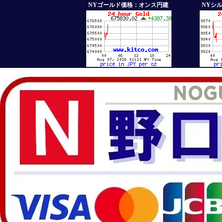
NYゴールド価格：オンス円建
NYシ