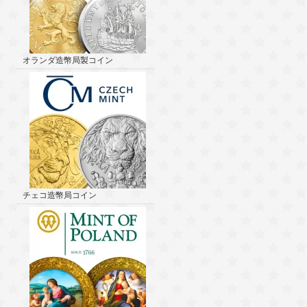
オランダ造幣局製コイン
チェコ造幣局コイン