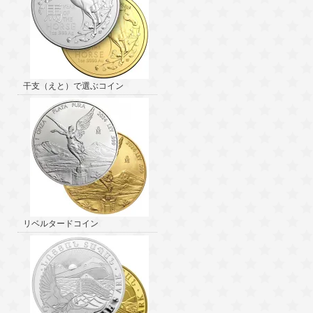
干支（えと）で選ぶコイン
リベルタードコイン