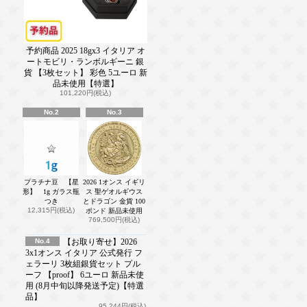
予約商品 2025 18gx3 イタリア オ
ートモビリ・ランボルギーニ 銀
貨 【3枚セット】 彩色 5ユーロ 新
品未使用【特選】
101,220円(税込)
No.2
No.3
プラチナ豆 【星
2026 1オンス イギリ
形】 1g ガラス瓶
ス 聖ゲオルギウス
つき
とドラゴン 金貨 100
12,315円(税込)
ポンド 新品未使用
769,500円(税込)
No.4
【お取り寄せ】2026
3x1オンス イタリア 公式発行 フ
ェラーリ 3枚組銀貨セット プル
ーフ 【proof】 6ユーロ 新品未使
用 (8月中旬以降発送予定)【特選
品】
95,244円(税込)