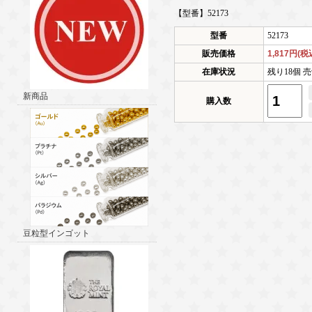
【型番】52173
型番
52173
販売価格
1,817円(税
在庫状況
残り18個 売
新商品
購入数
豆粒型インゴット