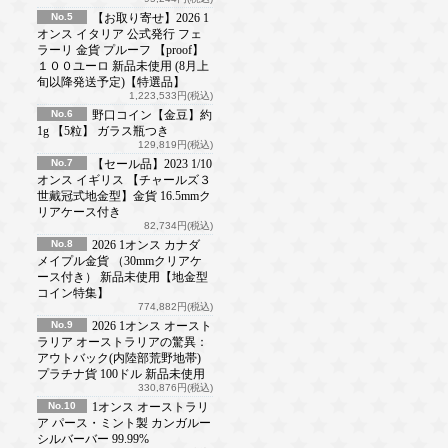
No.5
【お取り寄せ】2026 1
オンス イタリア 公式発行 フェ
ラーリ 金貨 プルーフ 【proof】
１００ユーロ 新品未使用 (8月上
旬以降発送予定)【特選品】
1,223,533円(税込)
No.6
野口コイン【金豆】約
1g 【5粒】 ガラス瓶つき
129,819円(税込)
No.7
【セール品】2023 1/10
オンス イギリス 【チャールズ３
世戴冠式地金型】金貨 16.5mmク
リアケース付き
82,734円(税込)
No.8
2026 1オンス カナダ
メイプル金貨 （30mmクリアケ
ース付き） 新品未使用【地金型
コイン特集】
774,882円(税込)
No.9
2026 1オンス オースト
ラリア オーストラリアの驚異：
アウトバック(内陸部荒野地帯)
プラチナ貨 100ドル 新品未使用
330,876円(税込)
No.10
1オンス オーストラリ
ア パース・ミント製 カンガルー
シルバーバー 99.99%