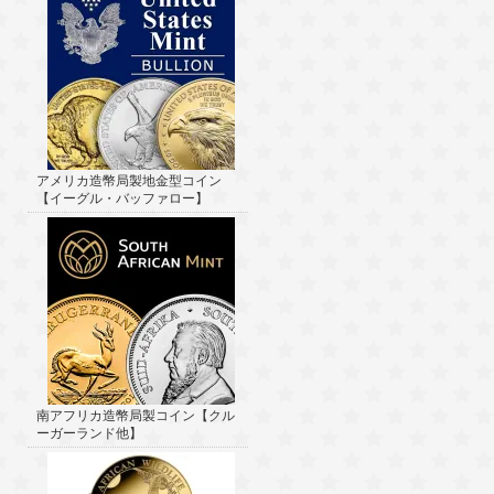
アメリカ造幣局製地金型コイン
【イーグル・バッファロー】
南アフリカ造幣局製コイン【クル
ーガーランド他】