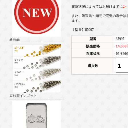
在庫状況によってはお届けまでに
2
また、製造元・卸元で完売の場合は
ます。
【型番】85997
型番
85997
新商品
販売価格
14,66
在庫状況
残り26
購入数
豆粒型インゴット