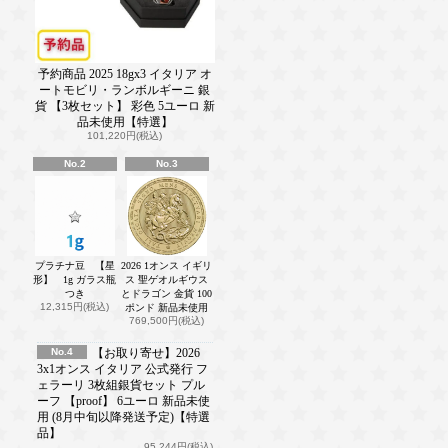
予約商品 2025 18gx3 イタリア オ
ートモビリ・ランボルギーニ 銀
貨 【3枚セット】 彩色 5ユーロ 新
品未使用【特選】
101,220円(税込)
No.2
No.3
プラチナ豆 【星
2026 1オンス イギリ
形】 1g ガラス瓶
ス 聖ゲオルギウス
つき
とドラゴン 金貨 100
12,315円(税込)
ポンド 新品未使用
769,500円(税込)
No.4
【お取り寄せ】2026
3x1オンス イタリア 公式発行 フ
ェラーリ 3枚組銀貨セット プル
ーフ 【proof】 6ユーロ 新品未使
用 (8月中旬以降発送予定)【特選
品】
95,244円(税込)