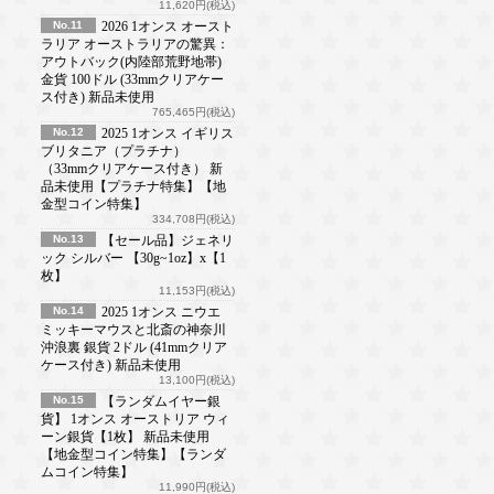
11,620円(税込)
No.11
2026 1オンス オースト
ラリア オーストラリアの驚異：
アウトバック(内陸部荒野地帯)
金貨 100ドル (33mmクリアケー
ス付き) 新品未使用
765,465円(税込)
No.12
2025 1オンス イギリス
ブリタニア（プラチナ）
（33mmクリアケース付き） 新
品未使用【プラチナ特集】【地
金型コイン特集】
334,708円(税込)
No.13
【セール品】ジェネリ
ック シルバー 【30g~1oz】x【1
枚】
11,153円(税込)
No.14
2025 1オンス ニウエ
ミッキーマウスと北斎の神奈川
沖浪裏 銀貨 2ドル (41mmクリア
ケース付き) 新品未使用
13,100円(税込)
No.15
【ランダムイヤー銀
貨】 1オンス オーストリア ウィ
ーン銀貨【1枚】 新品未使用
【地金型コイン特集】【ランダ
ムコイン特集】
11,990円(税込)