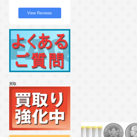
View Reviews
買取