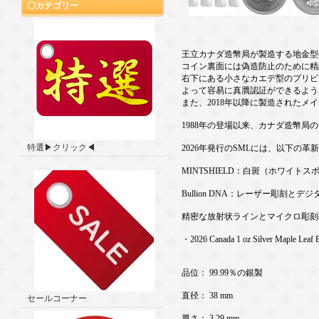
カテゴリー
王立カナダ造幣局が製造する地金型銀
コイン裏面には偽造防止のために精
右下にある小さなカエデ型のプリビ
よって容易に真贋認証ができるよう
また、2018年以降に製造された
1988年の登場以来、カナダ造幣局
特選▶クリック◀
2026年発行のSMLには、以下の
MINTSHIELD：白斑（ホワイ
Bullion DNA：レーザー彫刻と
精密な放射状ラインとマイクロ彫刻
・2026 Canada 1 oz Silver Maple Leaf
品位： 99.99％の銀製
直径： 38 mm
セールコーナー
厚さ： 3.29 mm