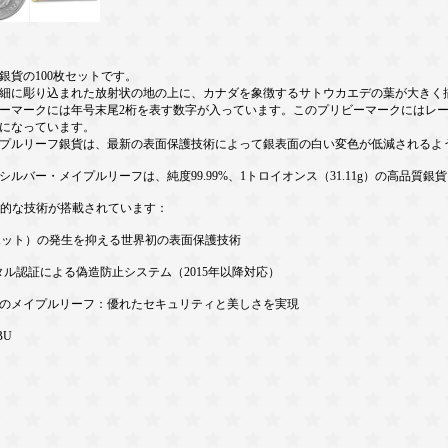
貨の100枚セットです。
細に彫り込まれた放射状の地の上に、カナダを象徴するサトウカエデの葉が大きく
ーマークには年号末尾2桁を表す数字が入っています。このプリビーマークにはレ
になっています。
メイプルリーフ銀貨は、最新の表面保護技術によって銀表面の白い変色が低減されるよ
のシルバー・メイプルリーフは、純度99.99%、1トロイオンス（31.11g）の高品
革新的な技術が搭載されています：
トスポット）の発生を抑える世界初の表面保護技術
デジタル認証による偽造防止システム（2015年以降対応）
のメイプルリーフ：優れたセキュリティと美しさを実現
 BU