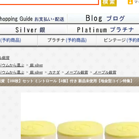
マ
ル銀貨
ジウムから選ぶ
>
銀 silver
ジウムから選ぶ
>
銀 silver
>
カナダ
>
メープル銀貨
>
メープル銀貨
プル銀貨 【100枚】セット ミントロール【4個】付き 新品未使用【地金型コイン特集】