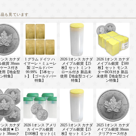
商品も見ています
1オンス カナダ
1 グラム ドイツ ハ
2026 1オンス カナダ
2026 1オンス カナダ
銀貨 38mm
イマーレ + ミューレ
メイプル銀貨【25
メイプル銀貨 【500
ケース付き
製 ゴールドバー
枚】セット ミント
枚】セット モンス
使用【地金型
99.99% 【5本セッ
ロール付き 新品未
ターBOX付き 新品
ン特集】
ト】【ゴールドバー
使用【地金型コイン
未使用【地金型コイ
特集】
特集】
ン特集】
1オンス カナダ
2026 1オンス アメリ
2025 1オンス カナダ
2025 1オンス カナダ
ル銀貨 ■【5
カ イーグル銀貨
メイプル銀貨【25
メイプル銀貨 38mm
ト 38mmク
【100枚】セット (ミ
枚】セット ミント
クリアケース付き