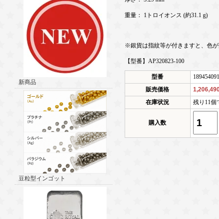
重量： 1トロイオンス (約31.1 g)
※銀貨は指紋等が付きますと、色が
【型番】AP320823-100
型番
18945409
新商品
販売価格
1,206,4
在庫状況
残り11個
購入数
豆粒型インゴット