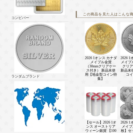
この商品を見た人はこんな
コンビバー
2026 1オンス カナダ
2026 
メイプル金貨
メイプル
（30mmクリアケー
クリア
ス付き） 新品未使
新品未
用【地金型コイン特
コイ
ランダムブランド
集】
【セール】2026 1オ
2026 
ンス オーストリア
メイプ
ウィーン銀貨 【100
枚】セッ