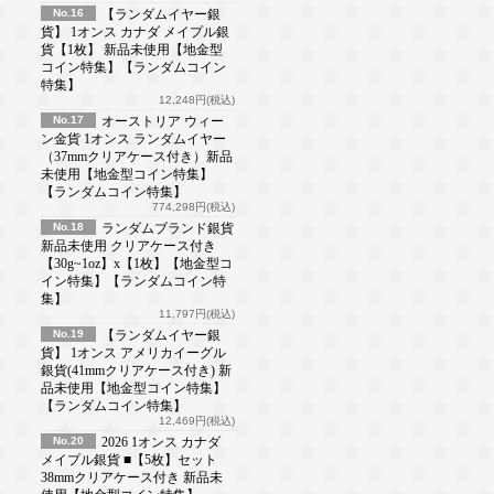
No.16
【ランダムイヤー銀
貨】 1オンス カナダ メイプル銀
貨【1枚】 新品未使用【地金型
コイン特集】【ランダムコイン
特集】
12,248円(税込)
No.17
オーストリア ウィー
ン金貨 1オンス ランダムイヤー
（37mmクリアケース付き）新品
未使用【地金型コイン特集】
【ランダムコイン特集】
774,298円(税込)
No.18
ランダムブランド銀貨
新品未使用 クリアケース付き
【30g~1oz】x【1枚】【地金型コ
イン特集】【ランダムコイン特
集】
11,797円(税込)
No.19
【ランダムイヤー銀
貨】 1オンス アメリカイーグル
銀貨(41mmクリアケース付き) 新
品未使用【地金型コイン特集】
【ランダムコイン特集】
12,469円(税込)
No.20
2026 1オンス カナダ
メイプル銀貨 ■【5枚】セット
38mmクリアケース付き 新品未