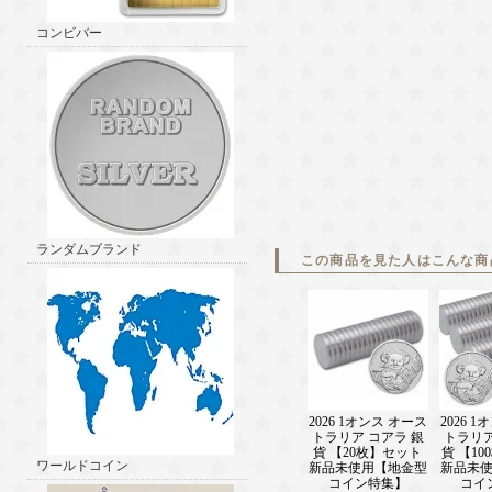
コンビバー
ランダムブランド
この商品を見た人はこんな商
2026 1オンス オース
2026 
トラリア コアラ 銀
トラリア
貨 【20枚】セット
貨 【1
ワールドコイン
新品未使用【地金型
新品未
コイン特集】
コイ