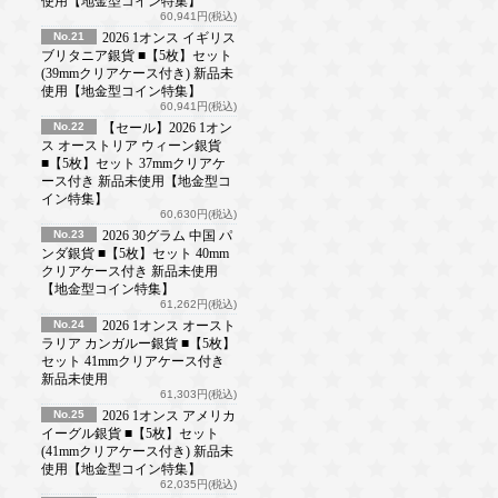
使用【地金型コイン特集】
60,941円(税込)
No.21
2026 1オンス イギリス
ブリタニア銀貨 ■【5枚】セット
(39mmクリアケース付き) 新品未
使用【地金型コイン特集】
60,941円(税込)
No.22
【セール】2026 1オン
ス オーストリア ウィーン銀貨
■【5枚】セット 37mmクリアケ
ース付き 新品未使用【地金型コ
イン特集】
60,630円(税込)
No.23
2026 30グラム 中国 パ
ンダ銀貨 ■【5枚】セット 40mm
クリアケース付き 新品未使用
【地金型コイン特集】
61,262円(税込)
No.24
2026 1オンス オースト
ラリア カンガルー銀貨 ■【5枚】
セット 41mmクリアケース付き
新品未使用
61,303円(税込)
No.25
2026 1オンス アメリカ
イーグル銀貨 ■【5枚】セット
(41mmクリアケース付き) 新品未
使用【地金型コイン特集】
62,035円(税込)