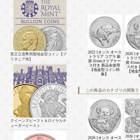
2022 1オンス オース
2026 
英王立造幣局製地金型コイン【ブ
トラリア コアラ 銀
トラリア
リタニア他】
貨 41mmクリアケー
貨 41
ス付き 新品未使用
ス付き
【地金型コイン特
【地金
集】
この商品のカテゴリの閲覧ラ
クイーンズビースト＆ロイヤルチ
ューダービースト
2026 
2026 1オンス オース