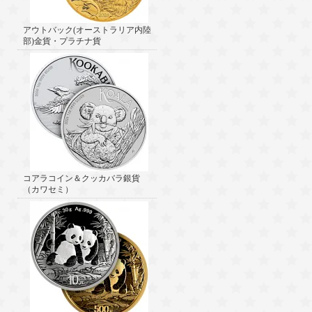
アウトバック(オーストラリア内陸
部)金貨・プラチナ貨
コアラコイン＆クッカバラ銀貨
（カワセミ）