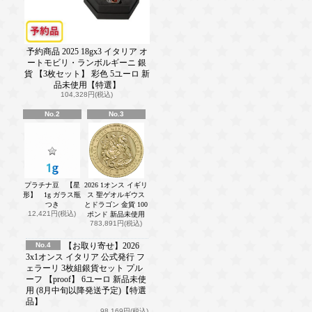
予約商品 2025 18gx3 イタリア オ
ートモビリ・ランボルギーニ 銀
貨 【3枚セット】 彩色 5ユーロ 新
品未使用【特選】
104,328円(税込)
No.2
No.3
プラチナ豆 【星
2026 1オンス イギリ
形】 1g ガラス瓶
ス 聖ゲオルギウス
つき
とドラゴン 金貨 100
12,421円(税込)
ポンド 新品未使用
783,891円(税込)
No.4
【お取り寄せ】2026
3x1オンス イタリア 公式発行 フ
ェラーリ 3枚組銀貨セット プル
ーフ 【proof】 6ユーロ 新品未使
用 (8月中旬以降発送予定)【特選
品】
98,169円(税込)