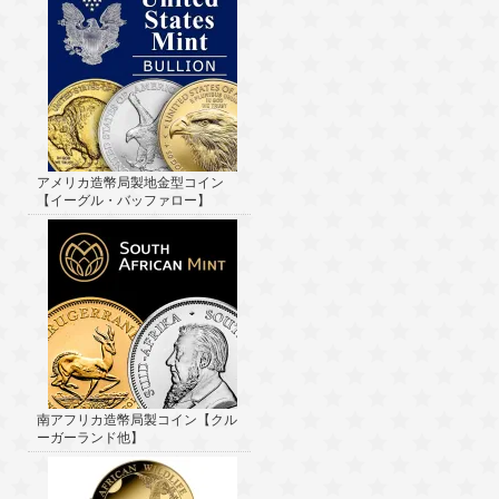
アメリカ造幣局製地金型コイン
【イーグル・バッファロー】
南アフリカ造幣局製コイン【クル
ーガーランド他】