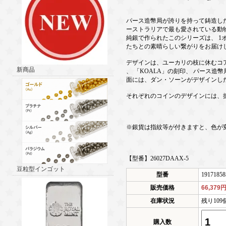
パース造幣局が誇りを持って鋳造し
ーストラリアで最も愛されている動物
純銀で作られたこのシリーズは、 1
たちとの素晴らしい繋がりをお届け
デザインは、ユーカリの枝に休むコ
新商品
、 「KOALA」の刻印、 パース造
面には、ダン・ソーンがデザインした
それぞれのコインのデザインには、
※銀貨は指紋等が付きますと、色が
【型番】26027DAAX-5
豆粒型インゴット
型番
19171858
販売価格
66,379
在庫状況
残り10
購入数