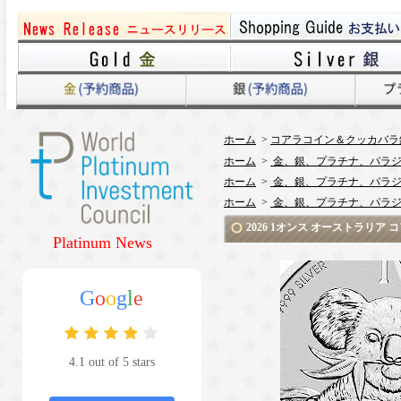
ホーム
>
コアラコイン＆クッカバラ
ホーム
>
金、銀、プラチナ、パラジ
ホーム
>
金、銀、プラチナ、パラジ
ホーム
>
金、銀、プラチナ、パラジ
2026 1オンス オーストラリア
Platinum News
G
o
o
g
l
e
4.1 out of 5 stars