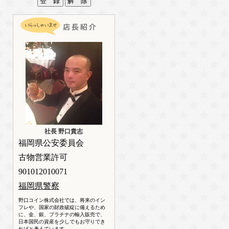
社長 野口貴志
福岡県公安委員会
古物営業許可
901012010071
福岡県警察
野口コイン株式会社では、将来のイン
フレや、国家の財政破綻に備えるため
に、金、銀、プラチナの輸入販売で、
日本国民の資産を少しでもお守りでき
ればと考えています。