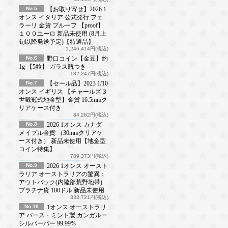
No.5
【お取り寄せ】2026 1
オンス イタリア 公式発行 フェ
ラーリ 金貨 プルーフ 【proof】
１００ユーロ 新品未使用 (8月上
旬以降発送予定)【特選品】
1,246,414円(税込)
No.6
野口コイン【金豆】約
1g 【5粒】 ガラス瓶つき
132,247円(税込)
No.7
【セール品】2023 1/10
オンス イギリス 【チャールズ３
世戴冠式地金型】金貨 16.5mmク
リアケース付き
84,282円(税込)
No.8
2026 1オンス カナダ
メイプル金貨 （30mmクリアケ
ース付き） 新品未使用【地金型
コイン特集】
789,373円(税込)
No.9
2026 1オンス オースト
ラリア オーストラリアの驚異：
アウトバック(内陸部荒野地帯)
プラチナ貨 100ドル 新品未使用
333,721円(税込)
No.10
1オンス オーストラリ
ア パース・ミント製 カンガルー
シルバーバー 99.99%