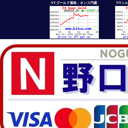
NYゴールド価格：オンス円建
NYシ