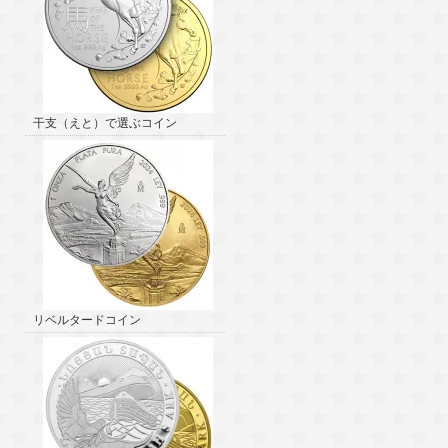
干支（えと）で選ぶコイン
リベルタードコイン