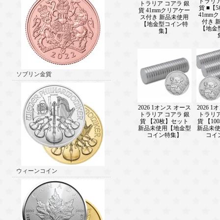
トラリア
トラリア コアラ 銀
貨 ■【
貨 41mmクリアケー
41mm
ス付き 新品未使用
付き 
【地金型コイン特
【地金
集】
ソブリン金貨
2026 1オンス オース
2026 
トラリア コアラ 銀
トラリア
貨 【20枚】セット
貨 【1
新品未使用【地金型
新品未
コイン特集】
コイ
ウィーンコイン