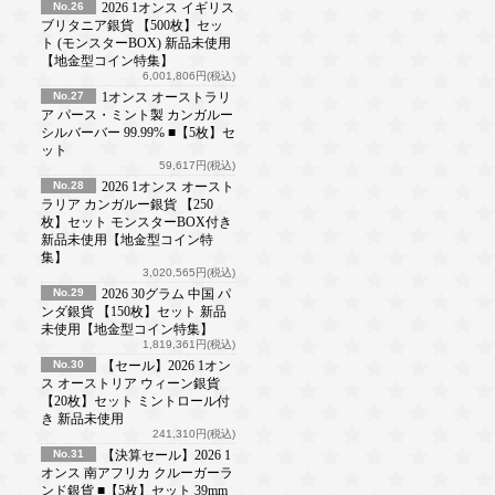
No.26
2026 1オンス イギリス
ブリタニア銀貨 【500枚】セッ
ト (モンスターBOX) 新品未使用
【地金型コイン特集】
6,001,806円(税込)
No.27
1オンス オーストラリ
ア パース・ミント製 カンガルー
シルバーバー 99.99% ■【5枚】セ
ット
59,617円(税込)
No.28
2026 1オンス オースト
ラリア カンガルー銀貨 【250
枚】セット モンスターBOX付き
新品未使用【地金型コイン特
集】
3,020,565円(税込)
No.29
2026 30グラム 中国 パ
ンダ銀貨 【150枚】セット 新品
未使用【地金型コイン特集】
1,819,361円(税込)
No.30
【セール】2026 1オン
ス オーストリア ウィーン銀貨
【20枚】セット ミントロール付
き 新品未使用
241,310円(税込)
No.31
【決算セール】2026 1
オンス 南アフリカ クルーガーラ
ンド銀貨 ■【5枚】セット 39mm