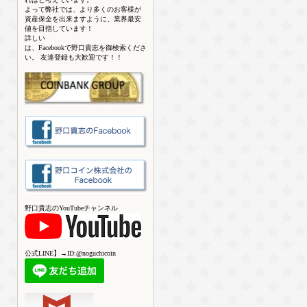
よって弊社では、より多くのお客様が
資産保全を出来ますように、業界最安
値を目指しています！
詳しい
は、Facebookで野口貴志を御検索くださ
い。 友達登録も大歓迎です！！
野口貴志のYouTubeチャンネル
公式LINE】→ID:@noguchicoin