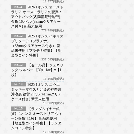
11,977円(税込)
No.11
2026 1オンス オースト
ラリア オーストラリアの驚異：
アウトバック(内陸部荒野地帯)
金貨 100ドル (33mmクリアケー
ス付き) 新品未使用
779,780円(税込)
No.12
2025 1オンス イギリス
ブリタニア（プラチナ）
（33mmクリアケース付き） 新
品未使用【プラチナ特集】【地
金型コイン特集】
337,585円(税込)
No.13
【セール品】ジェネリ
ック シルバー 【30g~1oz】x【1
枚】
11,496円(税込)
No.14
2025 1オンス ニウエ
ミッキーマウスと北斎の神奈川
沖浪裏 銀貨 2ドル (41mmクリア
ケース付き) 新品未使用
13,502円(税込)
No.15
【ランダムイヤー銀
貨】 1オンス オーストリア ウィ
ーン銀貨【1枚】 新品未使用
【地金型コイン特集】【ランダ
ムコイン特集】
12,358円(税込)