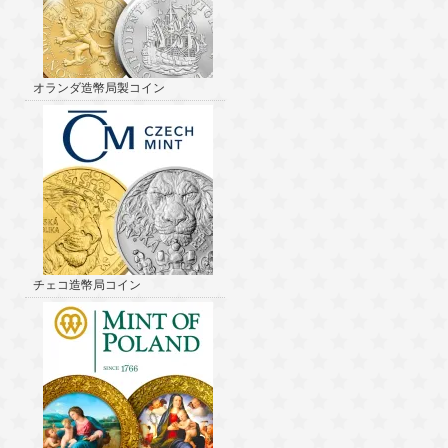
オランダ造幣局製コイン
チェコ造幣局コイン