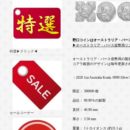
野口コインはオーストラリア・パー
▶オーストラリア・パース造幣局リ
特選▶クリック◀
オーストラリア・パース造幣局の製
コアラ銀貨のデザインは毎年更新さ
・2026 1oz Australia Koala .9999 Silver
限定： 300000 枚
品位： 99.99％の銀製
直径： 40.90 mm
セールコーナー
厚さ： 3.50 mm
重量： 1トロイオンス (約31.1 g)