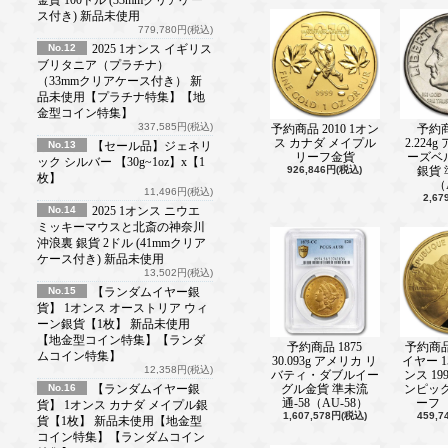
金貨 100ドル (33mmクリアケー
ス付き) 新品未使用
779,780円(税込)
No.12
2025 1オンス イギリス
ブリタニア（プラチナ）
（33mmクリアケース付き） 新
品未使用【プラチナ特集】【地
金型コイン特集】
337,585円(税込)
予約商品 2010 1オン
予約商
ス カナダ メイプル
2.224
No.13
【セール品】ジェネリ
リーフ金貨
ーズベ
ック シルバー 【30g~1oz】x【1
926,846円(税込)
銀貨
枚】
（
11,496円(税込)
2,6
No.14
2025 1オンス ニウエ
ミッキーマウスと北斎の神奈川
沖浪裏 銀貨 2ドル (41mmクリア
ケース付き) 新品未使用
13,502円(税込)
No.15
【ランダムイヤー銀
貨】 1オンス オーストリア ウィ
ーン銀貨【1枚】 新品未使用
【地金型コイン特集】【ランダ
予約商品 1875
予約商
ムコイン特集】
30.093g アメリカ リ
イヤー 15
12,358円(税込)
バティ・ダブルイー
ンス 19
No.16
【ランダムイヤー銀
グル金貨 準未流
ンピック
通-58（AU-58）
ーフ 【
貨】 1オンス カナダ メイプル銀
1,607,578円(税込)
459,
貨【1枚】 新品未使用【地金型
コイン特集】【ランダムコイン