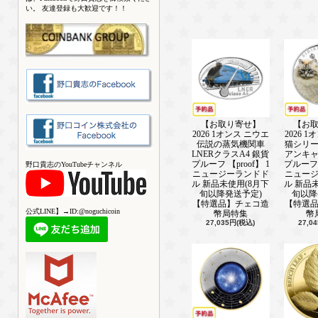
新着情報■ ───────────────(202
い。 友達登録も大歓迎です！！
2024年ウィーン金貨、好評発売中！
新着情報■ ───────────────(202
2024年メイプル金貨、入荷しました
新着情報■ ───────────────(202
2024年イーグル銀貨、入荷しました
新着情報■ ───────────────(202
2024年ブリタニア銀貨、好評発売中
【お取り寄せ】
【お
2026 1オンス ニウエ
2026 
伝説の蒸気機関車
猫シリ
新着情報■ ───────────────(202
LNERクラスA4 銀貨
アンキ
2023年戴冠式ブリタニア銀貨、再入
プルーフ 【proof】 1
プルーフ 【
野口貴志のYouTubeチャンネル
ニュージーランドド
ニュー
新着情報■ ───────────────(202
ル 新品未使用(8月下
ル 新品
弊社が2023年9/29に開催した副島
旬以降発送予定)
旬以降
【特選品】チェコ造
【特選
動画をYouTubeにアップしました。
公式LINE】→ID:@noguchicoin
幣局特集
幣
予言する ゴールド、シルバー、プ
27,035円(税込)
27,0
の展望」でご検索ください。
新着情報■ ───────────────(202
副島隆彦氏の著書「金融恐慌が始ま
倍になる」において弊社が紹介され
新着情報■ ───────────────(202
【年末のご挨拶】 日頃よりお引き立