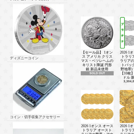
新着情報■ ───────────────(202
コインケースBOX クリアケース入
ト銀貨1オンス専用 【20枚収納可能
新着情報■ ───────────────(202
2022 10グラム カメルーン共和国 愛
プルーフ 一部フロスト仕上げ 彩色 
【Proof】 500フラン【特選】発売中
【セール品】 1オン
2026 
新着情報■ ───────────────(202
ス アメリカ クリス
トラリ
ディズニーコイン
2022 1/10オンス オーストラリア 
マス・ベツレヘムの
ラリア
ーズ：オーストラリアの心象 金貨 プ
キリスト降誕 円形
トバッ
クリアケース付き 【Proof】 10ドル
銀 新品未使用
野地帯)
【10枚】
SOLD OUT
【特選】発売中！！
ドル 
3,304
新着情報■ ───────────────(202
2023 1オンス ニウエ クルピラ ク
世界 銀貨 アンティーク風 2ドル新
選】発売中！！
新着情報■ ───────────────(202
2022 3.8グラム ニウエ 小さな黒い
コイン・切手収集アクセサリー
ンダント 1ドル 新品未使用 【特選】
2026 1オンス オース
2026 
新着情報■ ───────────────(202
トラリア オースト
トラリ
2021 ニウエ ソニック・ザ・ヘッジ