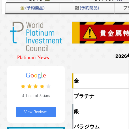
Platinum News
G
o
o
g
l
e
4.1 out of 5 stars
View Reviews