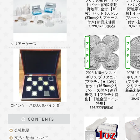
ラリアの驚異：アウ
ラリア
記念：ドクター・エッグマン 2ドル銀
トバック(内陸部荒
トバッ
野地帯) 金貨 【10
野地帯)
彩色 保護パッケージ付き 新品未使
枚】セット 100ドル
枚】セッ
売中！！
(33mmクリアケース
(33m
付き) 新品未使用
付き)
新着情報■ ───────────────(202
7,720,370円(税込)
3,879
【女神左立位】 現代版 2021 2オン
ナ ウナとライオン 銀貨 プルーフ 
ス付き 【Proof】 2ポンド 新品未
クリアーケース
売中！！
新着情報■ ───────────────(202
2020 2オンス イギリス 名彫金師た
ム・ワイオンの三美神 銀貨 プルーフ
ケース付き 【Proof】 5ポンド 新
2026 1/10オンス イ
2026 1
ギリス ブリタニア
ギリス
選】発売中！！
(プラチナ) ■【5枚】
(プラチナ)
セット (16.5mmクリ
クリア
新着情報■ ───────────────(202
アケース付き) 新品
新品未
2024 2オンス ニウエ ゴーストバスタ
未使用【プラチナ特
コイ
年：マシュマロマン形状銀貨 彩色 5
集】【地金型コイン
39,4
トトラップ型ケース付き発売中！！
特集】
コインケースBOX &バインダー
196,533円(税込)
新着情報■ ───────────────(202
2021 ニウエ ディズニー：ミッキーマ
ル銀貨 1オンス プルーフ 箱とクリ
新品未使用 【Proof】発売中！！
会社概要
支払・配送について
新着情報■ ───────────────(202