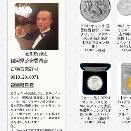
新着情報■ ───────────────(20
2024年 ウィーン銀貨１オンス好評
新着情報■ ───────────────(202
2024年 ブリタニア銀貨1oz 再入荷
2026 1オンス 中国
2025 
雲龍図 銀貨 (38mm
ミッキ
新着情報■ ───────────────(202
クリアケース付き)
斎の神
2024年 ブリタニア プラチナ貨1oz 
10元 新品未使用
銀貨【2
【地金型コイン特
2ドル 
集】
付き)
新着情報■ ───────────────(202
12,308円(税込)
322,
2022 1オンス ウミガメ銀貨 好評発
社長 野口貴志
福岡県公安委員会
新着情報■ ───────────────(202
2024 28.28グラム ニウエ オンス 守
古物営業許可
ーズゴールドメッキ 銀貨発売中！
901012010071
新着情報■ ───────────────(202
福岡県警察
2024 1オンス オーストラリア 干支：
銀貨 RAM製 好評発売中！
野口コイン株式会社では、将来のイン
フレや、国家の財政破綻に備えるため
【セール品】2020 1
【セール
新着情報■ ───────────────(202
に、金、銀、プラチナの輸入販売で、
オンス アメリカ
33.4グ
2023年 1オンス オーストラリア ウサ
日本国民の資産を少しでもお守りでき
2020年アメリカ大統
20ド
製 在庫ございます！
ればと考えています。
領選挙トランプ円形
ト・ゴ
よって弊社では、より多くのお客様が
銀(NORFEDリバテ
ブルイー
資産保全を出来ますように、業界最安
ィ・ダラー) 箱付き
65
新着情報■ ───────────────(202
値を目指しています！
26,800円(税込)
798,
2024年メイプル銀貨、好評発売中！
詳しい
は、Facebookで野口貴志を御検索くださ