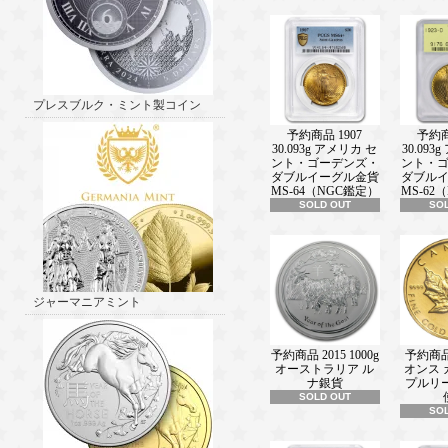
ル発売中！！ 新着情報■
───────────────(2024/12/19)
Rand Refineryの正規販売店になり
着情報■ ───────────────(2024/
2024 17.5グラム ニウエ ウサギ：精
貨 プルーフ 【proof】 1ドル 新品未
プレスブルク・ミント製コイン
中！！ 新着情報■
───────────────(2024/12/05)
予約商品 1907
予約商
2025 1.5オンス×2 ニウエ 愛はウォ
30.093g アメリカ セ
30.093
ブ：ディズニー 彩色 【2枚セット】 
ント・ゴーデンズ・
ント・
ダブルイーグル金貨
ダブル
フ 【proof】 2ドル 新品未使用 発
MS-64（NGC鑑定）
MS-62
報■ ───────────────(2024/11/
SOLD OUT
SO
2024 14.14グラム ニウエ 信仰の天
グリーインサート 彩色 銀貨 プルーフ 【
ドル 新品未使用 発売中！！ 新着情報
───────────────(2024/11/21)
買取価格更新を8：30に繰り上げまし
報■ ───────────────(2024/11/
ジャーマニアミント
2025 10オンス カナダ 輝くメープル
ンクゴールドメッキ 銀貨 プルーフ 【pro
ドル 新品未使用 発売中！！
予約商品 2015 1000g
予約商品 1
オーストラリア ル
オンス 
新着情報■ ───────────────(202
ナ銀貨
プルリ
2024 22.2グラム フランス ライオン
SOLD OUT
SO
記念 彩色 銀貨 プルーフ 【proof】 
未使用 発売中！！