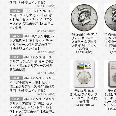
使用【地金型コイン特集】
60,941円(税込)
No.22
【セール】2026 1オン
ス オーストリア ウィーン銀貨
■【5枚】セット 37mmクリアケ
ース付き 新品未使用【地金型コ
イン特集】
60,630円(税込)
予約商品 2009 アメ
予約商品 
No.23
2026 30グラム 中国 パ
リカ ケネディハー
リカ 
ンダ銀貨 ■【5枚】セット 40mm
フダラー 白銅クラ
フダラ
クリアケース付き 新品未使用
ッド貨(銅・ニッケ
ッド貨
【地金型コイン特集】
ル合金)
ル
61,262円(税込)
1,235円(税込)
1,8
No.24
2026 1オンス オースト
ラリア カンガルー銀貨 ■【5枚】
セット 41mmクリアケース付き
新品未使用
61,303円(税込)
No.25
2026 1オンス アメリカ
イーグル銀貨 ■【5枚】セット
(41mmクリアケース付き) 新品未
使用【地金型コイン特集】
予約商品 1898
予約商
62,035円(税込)
24.055g アメリカ ス
11.12
テージコーチ 銀貨
ォーキ
No.26
2026 1オンス イギリス
未使用
ハーフ
ブリタニア銀貨 【100枚】セッ
154,468円(税込)
MS-65
ト (25枚セットミントロール【4
344,
個】付き) 新品未使用【地金型コ
イン特集】