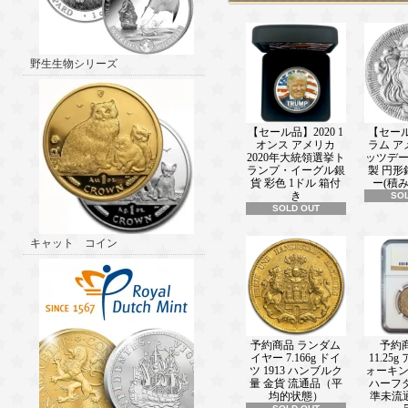
2025 1オンス ニウエ タロットカード 
色 銀貨 プルーフ 【proof】 2ドル 
売中！ 新着情報■
───────────────(2025/08/01)
野生生物シリーズ
2025 2オンス ニウエ ハズブロ マ
ブルーベル 彩色 銀貨 プルーフ 【proo
新品未使用 販売中！ 新着情報■
───────────────(2025/07/24)
【セール品】2020 1
【セール
2025 1オンス ニウエ アースラ：デ
オンス アメリカ
ラム ア
シリーズ 彩色 銀貨 プルーフ 【proof
2020年大統領選挙ト
ッツデ
品未使用 販売中！ 新着情報■
ランプ・イーグル銀
製 円形
───────────────(2025/07/10)
貨 彩色 1ドル 箱付
ー(積
2025 5オンス ニウエ ワーナーブラ
き
SO
ジェリー 85周年記念 彩色 銀貨 プル
SOLD OUT
中！ 新着情報■
───────────────(2025/07/04)
キャット コイン
2025 42グラム ニウエ 善と悪の戦い
銀貨 5ドル 新品未使用 販売中！ 新
───────────────(2025/06/20)
2025 16.81グラム ニウエ ファベ
卵 クリスタルインサート 彩色 銀貨 
売中！ 新着情報■
───────────────(2025/06/05)
予約商品 ランダム
予約商
2025 1オンス ニウエ ラグドール：
イヤー 7.166g ドイ
11.25
ツ 1913 ハンブルク
ォーキ
色 銀貨 プルーフ 販売中！ 新着情報
量 金貨 流通品（平
ハーフ
───────────────(2025/05/29)
均的状態）
準未流通
2024 17.5グラム ニウエ フクロウ