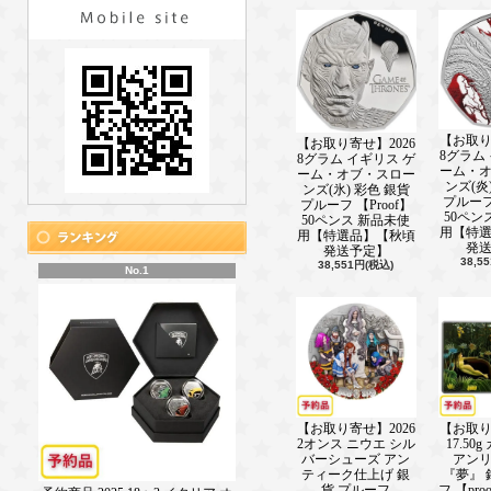
新着情報■ ───────────────(202
2024年の商品も続々登場しておりま
新着情報■ ───────────────(202
地金型金貨好評発売中
新着情報■ ───────────────(202
【お取り
副島隆彦氏講演会 9/29開催
【お取り寄せ】2026
8グラム
8グラム イギリス ゲ
ーム・
ーム・オブ・スロー
新着情報■ ───────────────(202
ンズ(炎
ンズ(氷) 彩色 銀貨
2023年イーグル銀貨値下げ中！
プルーフ 
プルーフ 【Proof】
50ペン
50ペンス 新品未使
新着情報■ ───────────────(202
用【特
用【特選品】【秋頃
発
シルバーバー桐箱好評中！
発送予定】
38,5
38,551円(税込)
No.1
新着情報■ ───────────────(202
戴冠記念地金コイン好評発売中
新着情報■ ───────────────(202
ダイアナ銀貨再販売中！
新着情報■ ───────────────(202
ジェネリックシルバー再販中！
【お取り寄せ】2026
【お取り
2オンス ニウエ シル
17.50
新着情報■ ───────────────(202
バーシューズ アン
アン
マン島キャットコイン好評発売中！
ティーク仕上げ 銀
『夢』 
貨 プルーフ
フ 【pro