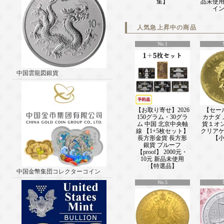
集】
品未使
新着情報■ ───────────────(202
イ
2025 2オンス ニウエ ハリーポッタ
屋：ハリーポッターの表紙 彩色 銀貨
人気急上昇中の商品
【proof】 3ドル 新品未使用販売中！
───────────────(2026/1/09)
No.1
2025 1オンス リベリア 夜明けの門の
貨 【アンティーク風】 1ドル 新品
中！！ 新着情報■
───────────────(2025/12/1)
中国雲龍図銀貨
2025 3オンス ニウエ ホセ・アルト
ャーリーグ ベースボール選手シリーズ
プルーフ 【proof】 5ドル 新品未
新着情報■ ───────────────(202
【お取り寄せ】2026
【セール
2025 2オンス カメルーン共和国 バ
150グラム・30グラ
カナダ
ィ ハイレリーフ 彩色 銀貨 【アン
ム 中国 北京中央軸
貨１オン
線 【1+5枚セット】
クリア
2000フラン 新品未使用販売中！！ 
長方形金貨 長方形
【
───────────────(2025/12/05)
銀貨 プルーフ
2025 1オンス ニウエ グレムリン：
【proof】 2000元・
レクション ワーナーブラザーズ 彩色
10元 新品未使用
フ 【proof】 2ドル 新品未使用販売
【特選品】
中国金幣集団コレクターコイン
■ ───────────────(2025/11/2
2025 17.5グラム ニウエ メリークリ
No.5
貨 プルーフ 【proof】 1ドル 新品
新着情報■ ───────────────(202
2025 1オンス マルタ ロンドン・ビ
舎の時計 一部金メッキ 彩色 銀貨 プ
【proof】 5ユーロ 新品未使用 販売