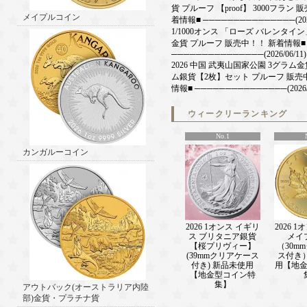
貨 プルーフ 【proof】 3000フラン 
メイプルコイン
着情報■ ───────────────(2026/
1/1000オンス 「ローズ バレンタイ
金貨 プルーフ 販売中！！ 新着情報■
───────────────(2026/06/11)
2026 中国 武夷山国家公園 3グラム
ム銀貨【2枚】セット プルーフ 販売
情報■ ───────────────(2026/0
2026 1オンス+2オンス 中国 雲龍
バーバー販売中！！ 新着情報■
ウィークリーランキング
───────────────(2026/05/28)
野口コイン【金豆】約1g 【1粒】 
No.1
売中！ 新着情報■
カンガルーコイン
───────────────(2026/05/21)
2026 1オンス オーストラリア オー
驚異：アウトバック(内陸部荒野地帯) 
ル販売中！！ 新着情報■
───────────────(2026/05/14)
2025 8グラム イギリス スノーマン 
ーフ 【Proof】 50ペンス 新品未使
2026 1オンス イギリ
2026 
新着情報■ ───────────────(202
ス ブリタニア銀貨
メイ
【桜プリヴィー】
（30m
2026 28グラム イギリス 5番目の
(39mmクリアケース
ス付き
コイン肖像 銀貨 プルーフ販売中！！
付き) 新品未使用
用【地
───────────────(2026/05/01)
【地金型コイン特
2026 1オンス イギリス ロイヤルチ
集】
アウトバック(オーストラリア内陸
スト：ロイヤル・ドラゴン 金貨 プ
部)金貨・プラチナ貨
中！！ 新着情報■