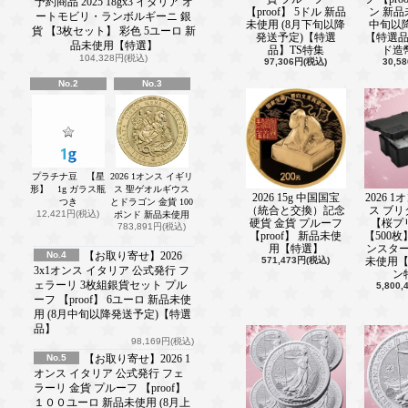
予約商品 2025 18gx3 イタリア オ
新着情報■ ───────────────(202
【proof】 5ドル 新品
ン 新品
ートモビリ・ランボルギーニ 銀
新店舗のガラスにデザインが加わり
未使用 (8月下旬以降
中旬以
貨 【3枚セット】 彩色 5ユーロ 新
発送予定)【特選
【特選
品未使用【特選】
品】TS特集
ド造
新着情報■ ───────────────(202
104,328円(税込)
97,306円(税込)
30,5
グーグルストリートビューで店舗の
いただけます！
No.2
No.3
新着情報■ ───────────────(202
実店舗にて商品の予約、支払、受け
なりました！（在庫要確認）
javascript:gf_OpenNewWindow('?
プラチナ豆 【星
2026 1オンス イギリ
mode=html_editor&form_name=frm&i
形】 1g ガラス瓶
ス 聖ゲオルギウス
2026 15g 中国国宝
2026 
新着情報■ ───────────────(202
つき
とドラゴン 金貨 100
（統合と交換）記念
ス ブ
12,421円(税込)
ポンド 新品未使用
本日、実店舗プレオープン！
硬貨 金貨 プルーフ
【桜プ
783,891円(税込)
【proof】 新品未使
【500枚
新着情報■ ───────────────(202
用【特選】
ンスター
No.4
【お取り寄せ】2026
ロイヤルミント1kgバー再入荷！
571,473円(税込)
未使用
3x1オンス イタリア 公式発行 フ
ン
ェラーリ 3枚組銀貨セット プル
5,800
新着情報■ ───────────────(202
ーフ 【proof】 6ユーロ 新品未使
2023セントジョージ＆ドラゴンコイ
用 (8月中旬以降発送予定)【特選
品】
新着情報■ ───────────────(202
98,169円(税込)
チャールズ国王戴冠記念コイン発売
No.5
【お取り寄せ】2026 1
オンス イタリア 公式発行 フェ
新着情報■ ───────────────(202
ラーリ 金貨 プルーフ 【proof】
セール品好評発売中
１００ユーロ 新品未使用 (8月上