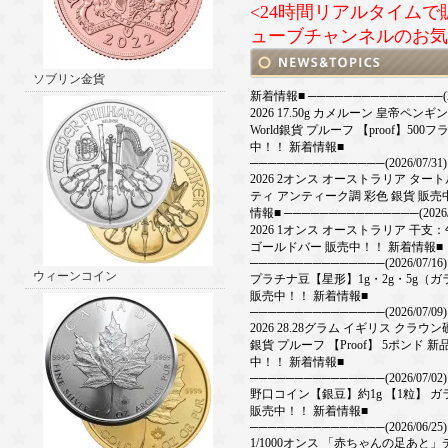
<24時間リアルタイム
ューブチャンネルのお気
ソブリン金貨
新着情報■ ───────────────(202
2026 17.50g カメルーン 皇帝ペンギンSa
World銀貨 プルーフ 【proof】500フ
中！！ 新着情報■
───────────────(2026/07/31)
2026 2オンス オーストラリア ター
ティ アンティーク調 彩色 銀貨 販売
情報■ ───────────────(2026/0
2026 1オンス オーストラリア 干支：
ゴールドバー 販売中！！ 新着情報■
───────────────(2026/07/16)
ウィーンコイン
プラチナ豆【星形】1g・2g・5g（
販売中！！ 新着情報■
───────────────(2026/07/09)
2026 28.28グラム イギリス クラウン
銀貨 プルーフ 【Proof】 5ポンド 
中！！ 新着情報■
───────────────(2026/07/02)
野口コイン【銀豆】約1g 【1粒】 
販売中！！ 新着情報■
───────────────(2026/06/25)
1/1000オンス 「赤ちゃんの足あと」