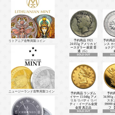
新着情報■ ───────────────(202
2025 1オンス ニウエ ミッキーマウ
奈川沖浪裏 銀貨販売中！！ 新着情報
───────────────(2025/3/06)
2016 イギリス 女王エリザベス2世生誕
ンドプラチナ プルーフ 【Proof】 
中！ 新着情報■
───────────────(2025/2/21)
ポーランドのジャーマニアミントが
予約商品 1921
予約商品 2
リトアニア造幣局製コイン
州ゲルマニア地域を擬人化した女神
24.055g アメリカ ピ
ンス カ
毎年デザインを変えながら製造して
ースダラー 銀貨 普
ョクグ
ニア円形銀の2025年版が発売されま
通（G）
報■ ───────────────(2025/2/
SOLD OUT
SO
2024 1オンス カメルーン共和国 歯の
貨 プルーフ 【proof】 販売中！ 新着
───────────────(2025/2/05)
野口コインは大相撲を応援しています
報■ ───────────────(2025/1/
2024 1オンス ニウエ DCヴィラン
イン 彩色 銀貨 プルーフ 【proof】 
使用発売中！！ 新着情報■
ニュージーランド造幣局製コイン
───────────────(2025/1/9)
予約商品 ランダム
予約商
2023 2オンス ニウエ ルーニーテュ
イヤー 15.048g アメ
34.991
リカ リバティ リバ
スタ
ュアップシリーズ カサブランカ 銀貨
ティ・イーグル金貨
.9999
【Proof】 5ドル 新品未使用 【特
金貨 真正品
フ 【
新着情報■ ───────────────(202
SOLD OUT
SO
2025 1オンス ニウエ チェコのライオ