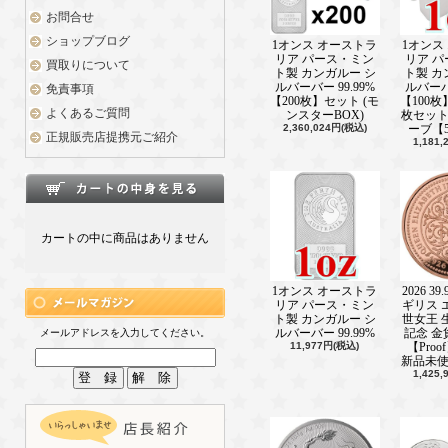
2024 1/40オンス イギリス ハリー
お問合せ
ぶ鍵 金貨 プルーフ 【Proof】 50ペ
ショップブログ
1オンス オーストラ
1オンス
用発売中！！
リア パース・ミン
リア 
買取りについて
ト製 カンガルー シ
ト製 カ
新着情報■ ───────────────(202
ルバーバー 99.99%
ルバーバー
免責事項
2024 1オンス イギリス 007の60年：
【200枚】セット (モ
【100枚
よくあるご質問
ンド映画 銀貨 プルーフ 【Proof】 
ンスターBOX)
枚セッ
2,360,024円(税込)
ーブ【
使用発売中！！
正規販売店提携元ご紹介
1,181
新着情報■ ───────────────(202
1オンス イギリス ロイヤルミント製
ーズ：ライトサイド シルバーバー 99.
枚】セット発売中！！
カートの中に商品はありません
新着情報■ ───────────────(202
2024 1オンス イギリス 街の光景：パ
ーフ2ポンド発売中！
1オンス オーストラ
2026 3
リア パース・ミン
ギリス 
新着情報■ ───────────────(20
ト製 カンガルー シ
世女王 
2024年1オンスイギリススターウォー
ルバーバー 99.99%
記念 金
メールアドレスを入力してください。
ター銀貨プルーフ2ポンド発売中！
11,977円(税込)
【Proo
新品未
1,425
新着情報■ ───────────────(20
2023年１オンスセントヘレナ女王エ
2024年 1オンス セントヘレナ ウナ
評発売中！