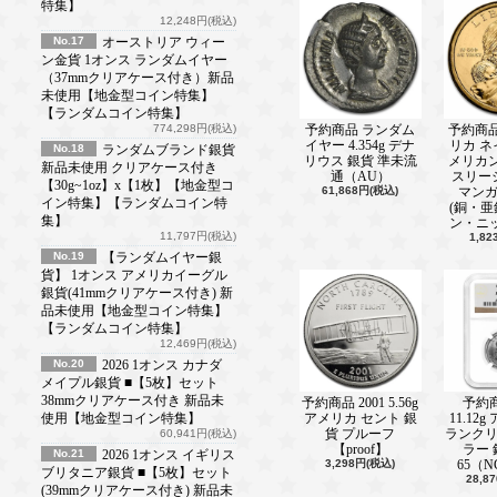
特集】
12,248円(税込)
No.17
オーストリア ウィー
ン金貨 1オンス ランダムイヤー
（37mmクリアケース付き）新品
未使用【地金型コイン特集】
【ランダムコイン特集】
774,298円(税込)
予約商品 ランダム
予約商品 
イヤー 4.354g デナ
リカ 
No.18
ランダムブランド銀貨
リウス 銀貨 準未流
メリカ
新品未使用 クリアケース付き
通（AU）
スリー
【30g~1oz】x【1枚】【地金型コ
61,868円(税込)
マン
イン特集】【ランダムコイン特
(銅・
集】
ン・ニ
11,797円(税込)
1,8
No.19
【ランダムイヤー銀
貨】 1オンス アメリカイーグル
銀貨(41mmクリアケース付き) 新
品未使用【地金型コイン特集】
【ランダムコイン特集】
12,469円(税込)
No.20
2026 1オンス カナダ
メイプル銀貨 ■【5枚】セット
38mmクリアケース付き 新品未
予約商品 2001 5.56g
予約商
使用【地金型コイン特集】
アメリカ セント 銀
11.12
貨 プルーフ
ランク
60,941円(税込)
【proof】
ラー 
No.21
2026 1オンス イギリス
3,298円(税込)
65（
ブリタニア銀貨 ■【5枚】セット
28,8
(39mmクリアケース付き) 新品未