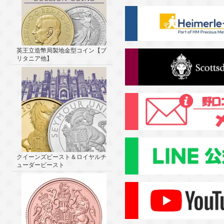
英王立造幣局製地金型コイン【ブ
リタニア他】
クイーンズビースト＆ロイヤルチ
ューダービースト