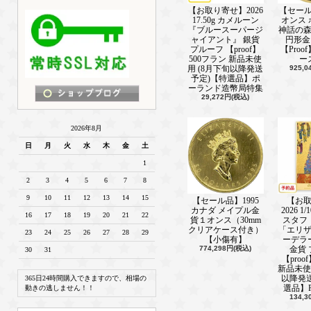
誠にありがとうございます。 みなさ
【お取り寄せ】2026
【セール品
年をお迎えください。
17.50g カメルーン
オンス
『ブルースーパージ
神話の
新着情報■ ───────────────(202
ャイアント』 銀貨
円形金
プルーフ 【proof】
【Proo
2023年イーグル銀貨、再入荷しまし
500フラン 新品未使
ー
用 (8月下旬以降発送
925,
新着情報■ ───────────────(202
予定)【特選品】ポ
007地金型コイン発売中
ーランド造幣局特集
29,272円(税込)
新着情報■ ───────────────(202
2024年銘の地金型コイン発売中です
2026年8月
新着情報■ ───────────────(202
日
月
火
水
木
金
土
ボストン茶会事件を記念したコイン
1
ります！
2
3
4
5
6
7
8
新着情報■ ───────────────(202
MDCオークション落札品発売中
9
10
11
12
13
14
15
【セール品】1995
【お
カナダ メイプル金
2026 1
16
17
18
19
20
21
22
新着情報■ ───────────────(202
貨１オンス（30mm
スタフ
クリアケース付き）
「エリ
ランダムブランド銀貨セール中
23
24
25
26
27
28
29
【小傷有】
ーデラ
774,298円(税込)
金貨
30
31
新着情報■ ───────────────(202
【proo
2024年ソマリアエレファント金貨、
新品未使
以降発
365日24時間購入できますので、相場の
新着情報■ ───────────────(202
選品】P
動きの逃しません！！
134,
ランダムシルバーバー在庫あり！即