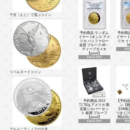
新着情報■ ───────────────(202
2024 1オンス ニウエ ゴーストバスタ
年：ノーゴースト・ロゴ 銀貨 2ドル (
干支（えと）で選ぶコイン
アケース付き) 新品未使用 発売中！
新着情報■ ───────────────(202
予約商品 ランダム
予約商
2024 1オンス ニウエ マッチ売りの少
イヤー 1オンス アメ
イヤー 
【アンティーク風】 1ドル 新品未使
リカ バッファロー
リカ 
中！！
金貨 プルーフ-69・
M
ディープカメオ
SO
新着情報■ ───────────────(202
【proof】
2024 1オンス ニウエ ワーナーブラ
SOLD OUT
ービー ドゥ Ruh Roh 彩色 銀貨 プル
【proof】 2ドル 新品未使用 発売中
リベルタードコイン
新着情報■ ───────────────(202
2022 1オンス カナダ TITムラノグ
ーフ 銀貨 彩色 5ドル 新品未使用 【
中！！
新着情報■ ───────────────(202
予約商品 2013
【予約
72.782g アメリカ 限
ン【銀
ロイヤルオーストラリアミント新商
定版シルバー セッ
【100
ト 銀貨 プルーフ
つき (
新着情報■ ───────────────(202
【proof】
間以内
2024 イギリス ロイヤル チューダー
SOLD OUT
SO
ューダー ドラゴン白銅貨(銅・ニッケル
アルメニア・ノアの方舟
ンド 新品未使用【特選】発売中！！