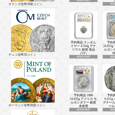
SOLD OUT
ルアニマル 彩色 銀貨 プルーフ 販売
オランダ造幣局製コイン
SO
報■ ───────────────(2025/05/
2025 17.5グラム ニウエ 世界平和 
銀貨 プルーフ 販売中！ 新着情報■
───────────────(2025/05/16)
2025 3オンス ニウエ ジェダイの帰
ォーズ 彩色 銀貨 プルーフ 【proof】
未使用 販売中！ 新着情報■
───────────────(2025/05/01)
2025 3オンス ニウエ マイクとサリ
予約商品 ランダム
予約商
で ：ディズニー モンスターズインク
イヤー 4.354g デナ
24.055
リウス 銀貨 美品
ルガン
プルーフ 販売中！ 新着情報■
（VF）
M
───────────────(2025/04/25)
チェコ造幣局コイン
SOLD OUT
SO
2024 17.5グラム カメルーン共和国 
ルスA 一部金メッキ マイクロプリント
ックプルーフ 販売中！ 新着情報■
───────────────(2025/04/17)
2025 1オンス ニウエ ジャックとガ
ー シンデレラ75周年記念 彩色 銀貨 
売中！ 新着情報■
───────────────(2025/04/11)
副島先生の講演会は、おかげさまで
予約商品 1886
予約商
おります。誠に申し訳ございません
24.055g アメリカ モ
0.311
承くださいませ。 新着情報■
ルガンダラー 銀貨
デナール
───────────────(2025/04/11)
ポーランド造幣局製コイン
未使用
ール
お電話での対応時間は、10:00～17:
SOLD OUT
SO
しました。何卒よろしくお願い申し