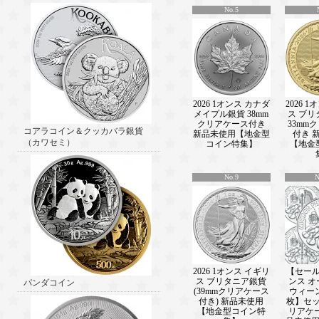
───────────────(2026/04/23)
No.5
2026 8グラム イギリス くまのプー
100周年記念 彩色 銀貨 プルーフ 【Pro
ス 新品未使用販売中！！ 新着情報■
───────────────(2026/04/16)
2026 1オンス イギリス ブリタニア 金
リアケース付き 新品未使用販売中！
■ ───────────────(2026/04/0
1オンス オーストラリア パース・ミ
2026 1オンス カナダ
2026 
ガルー シルバーバー 99.99%販売中
メイプル銀貨 38mm
ス ブリ
クリアケース付き
33mm
■ ───────────────(2026/04/0
コアラコイン＆クッカバラ銀貨
新品未使用【地金型
付き 
2025 中国 干支：巳(ヘビ)年 3グラ
（カワセミ）
コイン特集】
【地金
ム銀貨【2枚】セット プルーフ販売中
報■ ───────────────(2026/03/
2026 1オンス オーストラリア エリ
No.9
N
王陛下生誕100周年 銀貨(RAM製) 
【proof】 5ドル 新品未使用【特選
商品】販売中！！ 新着情報■
───────────────(2026/03/19)
2026 56.56グラム イギリス エリ
肖像：ラファエル・マクロフの彫像 
ト(厚手型) 銀貨 プルーフ 【Proof】
未使用【特選】販売中！！ 新着情報
2026 1オンス イギリ
【セール】
───────────────(2026/1/23)
ス ブリタニア銀貨
ンス 
パンダコイン
2025 10グラム カメルーン共和国 
(39mmクリアケース
ウィー
付き) 新品未使用
枚】セッ
2025年12星座シリーズ ペンダント 彩
【地金型コイン特
リアケ
ーフ 【proof】 500フラン 新品未