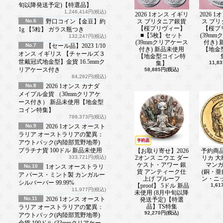
旬以降発送予定)【特選品】
新着情報■ ───────────────(202
1,246,414円(税込)
2026 1オンス イギリ
2026 
ロイヤルミント新作発売中！
No.6
野口コイン【金豆】約
ス ブリタニア銀貨
ス ブ
【桜プリヴィー】
【桜プ
1g 【5粒】 ガラス瓶つき
新着情報■ ───────────────(202
■【5枚】セット
(39m
132,247円(税込)
ポーランドミント新商品多数掲載中
(39mmクリアケース
付き)
No.7
【セール品】2023 1/10
付き) 新品未使用
【地金
オンス イギリス 【チャールズ３
【地金型コイン特
新着情報■ ───────────────(202
世戴冠式地金型】金貨 16.5mmク
集】
11,8
3/29（水）は電話応対を休止いたし
リアケース付き
58,885円(税込)
84,282円(税込)
新着情報■ ───────────────(202
No.8
2026 1オンス カナダ
2023年レオパードコイン発売開始
メイプル金貨 （30mmクリアケ
ース付き） 新品未使用【地金型
新着情報■ ───────────────(202
コイン特集】
2023年プルーフ版 ブリタニア発売
789,373円(税込)
No.9
2026 1オンス オースト
新着情報■ ───────────────(202
ラリア オーストラリアの驚異：
セールコーナーのご紹介！
アウトバック(内陸部荒野地帯)
プラチナ貨 100ドル 新品未使用
【お取り寄せ】2026
予約商品 
新着情報■ ───────────────(202
333,721円(税込)
2オンス ニウエ ダー
リカ 
ライトハウス社製 マジックカプセ
ケスト・アワー 銀
マン
No.10
1オンス オーストラリ
貨 アンティーク仕
(銅・
ア パース・ミント製 カンガルー
上げ プルーフ
ン・ニ
新着情報■ ───────────────(202
シルバーバー 99.99%
【proof】 5ドル 新品
1,6
ライトハウスコインアクセサリー新
11,977円(税込)
未使用 (8月中旬以降
No.11
2026 1オンス オースト
発送予定)【特選
新着情報■ ───────────────(202
品】TS特集
ラリア オーストラリアの驚異：
ヘンリー８世コイン発売開始しまし
92,270円(税込)
アウトバック(内陸部荒野地帯)