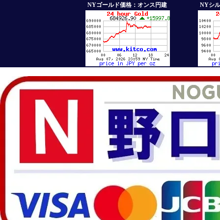
NYゴールド価格：オンス円建
NYシ