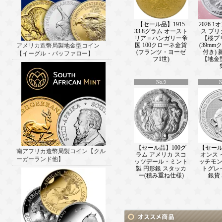
■ ───────────────(2025/11/1
2025 10グラム カメルーン共和国 しし
12星座シリーズ ペンダント 彩色 銀
【セール品】1915
2026 
33.8グラム オースト
ス ブ
【proof】 500フラン 新品未使用 販
リア＝ハンガリー帝
【桜プ
報■ ───────────────(2025/11/
国 100クローネ金貨
(39m
アメリカ造幣局製地金型コイン
2025 14.14グラム カメルーン共和国
(フランツ・ヨーゼ
付き)
【イーグル・バッファロー】
クリスタルインサート 彩色 銀貨 プ
フ1世)
【地金
【proof】 500フラン 新品未使用 販
報■ ───────────────(2025/10/
2025 16.81グラム ニウエ ファベ
No.9
N
ッサンス クリスタルインサート 彩色
フ 【proof】 1ドル 新品未使用 販
■ ───────────────(2025/10/2
2026カンガルー銀貨 販売中！ 新着情
───────────────(2025/09/26)
2025 10グラム カメルーン共和国 
る占星術の力 彩色 銀貨 プルーフ 【pro
ラン 新品未使用 販売中！ 新着情報■
【セール品】100グ
【セール品
南アフリカ造幣局製コイン【クル
ラム アメリカ スコ
オンス 
───────────────(2025/09/11)
ーガーランド他】
ッツデール・ミント
ッチモ
2025 16.81グラム カメルーン フラ
製 円形銀 スタッカ
トグレ
色 銀貨 プルーフ 【proof】 500フ
ー(積み重ね仕様)
銀貨
販売中！ 新着情報■
───────────────(2025/09/08)
2025 10グラム カメルーン共和国 
る占星術の力 彩色 銀貨 プルーフ 【pr
中！ 新着情報■
───────────────(2025/08/07)