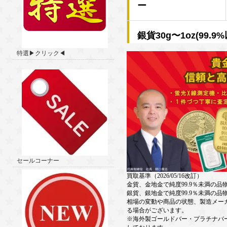
特選▶クリック◀
セールコーナー
買取基準（2026/05/16改訂）
金貨、金地金で純度99.9％未満の品
銀貨、銀地金で純度99.9％未満の品
相場の変動や商品の状態、製造メー
る場合がございます。
※海外製ゴールドバー・プラチナバ