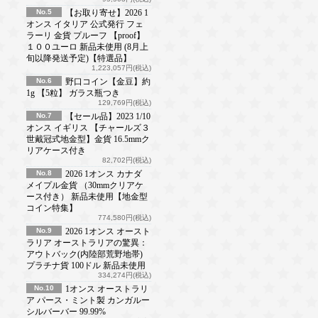
No.5
【お取り寄せ】2026 1
オンス イタリア 公式発行 フェ
ラーリ 金貨 プルーフ 【proof】
１００ユーロ 新品未使用 (8月上
旬以降発送予定)【特選品】
1,223,057円(税込)
No.6
野口コイン【金豆】約
1g 【5粒】 ガラス瓶つき
129,769円(税込)
No.7
【セール品】2023 1/10
オンス イギリス 【チャールズ３
世戴冠式地金型】金貨 16.5mmク
リアケース付き
82,702円(税込)
No.8
2026 1オンス カナダ
メイプル金貨 （30mmクリアケ
ース付き） 新品未使用【地金型
コイン特集】
774,580円(税込)
No.9
2026 1オンス オースト
ラリア オーストラリアの驚異：
アウトバック(内陸部荒野地帯)
プラチナ貨 100ドル 新品未使用
334,274円(税込)
No.10
1オンス オーストラリ
ア パース・ミント製 カンガルー
シルバーバー 99.99%