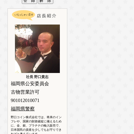
社長 野口貴志
福岡県公安委員会
古物営業許可
901012010071
福岡県警察
野口コイン株式会社では、将来のイン
フレや、国家の財政破綻に備えるため
に、金、銀、プラチナの輸入販売で、
日本国民の資産を少しでもお守りでき
ればと考えています。