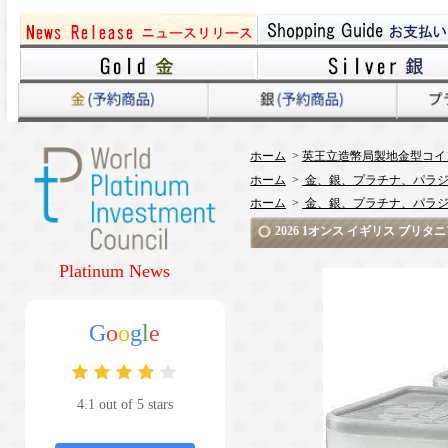
ホーム
>
英王立造幣局製地金型コイ
ホーム
>
金、銀、プラチナ、パラジ
ホーム
>
金、銀、プラチナ、パラジ
2026 1オンス イギリス ブリ
Platinum News
G
o
o
g
l
e
4.1 out of 5 stars