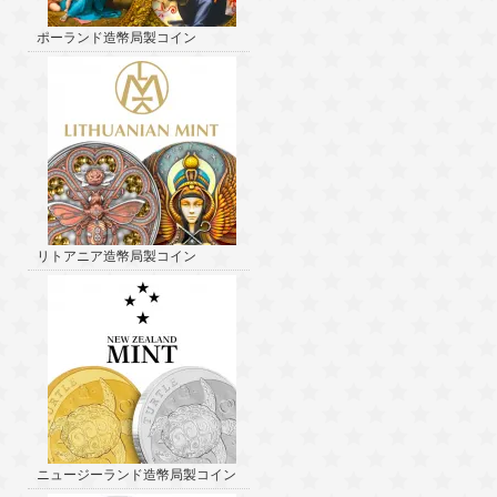
ポーランド造幣局製コイン
リトアニア造幣局製コイン
ニュージーランド造幣局製コイン