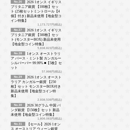
No.26
2026 1オンス イギリス
ブリタニア銀貨 【100枚】セッ
ト (25枚セットミントロール【4
個】付き) 新品未使用【地金型コ
イン特集】
1,173,727円(税込)
No.27
2026 1オンス イギリス
ブリタニア銀貨 【500枚】セッ
ト (モンスターBOX) 新品未使用
【地金型コイン特集】
5,838,823円(税込)
No.28
1オンス オーストラリ
ア パース・ミント製 カンガルー
シルバーバー 99.99% ■【5枚】セ
ット
57,998円(税込)
No.29
2026 1オンス オースト
ラリア カンガルー銀貨 【250
枚】セット モンスターBOX付き
新品未使用【地金型コイン特
集】
2,938,539円(税込)
No.30
2026 30グラム 中国 パ
ンダ銀貨 【150枚】セット 新品
未使用【地金型コイン特集】
1,806,083円(税込)
No.31
【セール】2026 1オン
ス オーストリア ウィーン銀貨