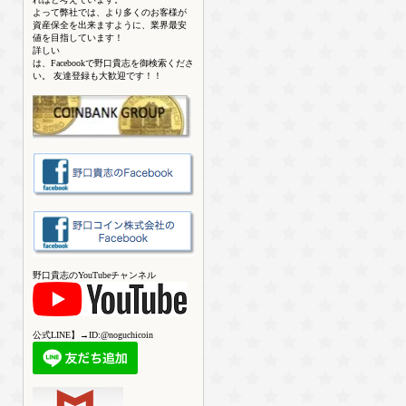
よって弊社では、より多くのお客様が
資産保全を出来ますように、業界最安
値を目指しています！
詳しい
は、Facebookで野口貴志を御検索くださ
い。 友達登録も大歓迎です！！
野口貴志のYouTubeチャンネル
公式LINE】→ID:@noguchicoin