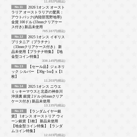
11,652円(税込)
No.11
2026 1オンス オースト
ラリア オーストラリアの驚異：
アウトバック(内陸部荒野地帯)
金貨 100ドル (33mmクリアケー
ス付き) 新品未使用
765,167円(税込)
No.12
2025 1オンス イギリス
ブリタニア（プラチナ）
（33mmクリアケース付き） 新
品未使用【プラチナ特集】【地
金型コイン特集】
338,145円(税込)
No.13
【セール品】ジェネリ
ック シルバー 【30g~1oz】x【1
枚】
11,203円(税込)
No.14
2025 1オンス ニウエ
ミッキーマウスと北斎の神奈川
沖浪裏 銀貨 2ドル (41mmクリア
ケース付き) 新品未使用
13,135円(税込)
No.15
【ランダムイヤー銀
貨】 1オンス オーストリア ウィ
ーン銀貨【1枚】 新品未使用
【地金型コイン特集】【ランダ
ムコイン特集】
12,023円(税込)