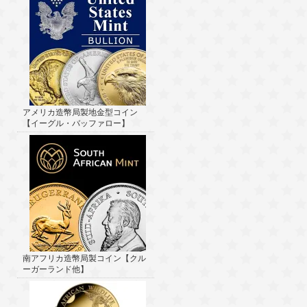
アメリカ造幣局製地金型コイン
【イーグル・バッファロー】
南アフリカ造幣局製コイン【クル
ーガーランド他】