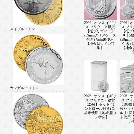
2026 1オンス イギリ
2026 
ス ブリタニア銀貨
ス ブ
メイプルコイン
【桜プリヴィー】
【桜プ
(39mmクリアケース
■【5
付き) 新品未使用
(39m
【地金型コイン特
付き)
集】
【地金
カンガルーコイン
2026 1オンス イギリ
2026 
ス ブリタニア銀貨
ス ブ
【25枚】セット (ミ
【100枚
ントロール付き) 新
枚セッ
品未使用【地金型コ
ル【4個
イン特集】
未使用
ン