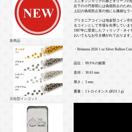
ユニオンジャックの盾とオリーブの
左下の小円形部には偽造防止のため
上記の偽造防止策の他にも微細なラ
ブリタニアコインは地金型コイン市
るコインとして市場を先導していま
1987年に受賞したフィリップ・ネ
おいてもなお引き継がれております
新商品
・Britannia 2026 1 oz Silver Bullion Coi
品位： 99.9％の銀製
直径： 38.61 mm
厚さ： 3 mm
重量： 1トロイオンス (約31.1 g)
豆粒型インゴット