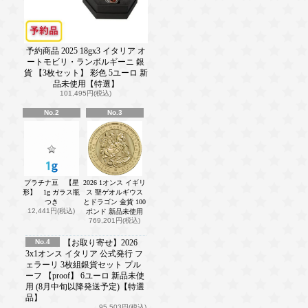
予約商品 2025 18gx3 イタリア オ
ートモビリ・ランボルギーニ 銀
貨 【3枚セット】 彩色 5ユーロ 新
品未使用【特選】
101,495円(税込)
No.2
No.3
プラチナ豆 【星
2026 1オンス イギリ
形】 1g ガラス瓶
ス 聖ゲオルギウス
つき
とドラゴン 金貨 100
12,441円(税込)
ポンド 新品未使用
769,201円(税込)
No.4
【お取り寄せ】2026
3x1オンス イタリア 公式発行 フ
ェラーリ 3枚組銀貨セット プル
ーフ 【proof】 6ユーロ 新品未使
用 (8月中旬以降発送予定)【特選
品】
95,503円(税込)