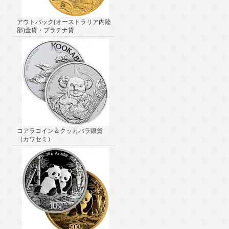
アウトバック(オーストラリア内陸
部)金貨・プラチナ貨
コアラコイン＆クッカバラ銀貨
（カワセミ）