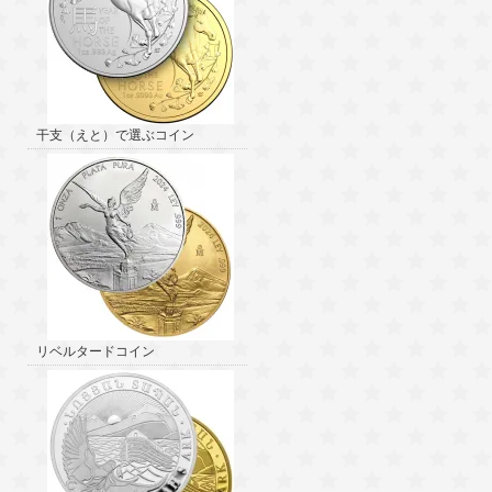
干支（えと）で選ぶコイン
リベルタードコイン