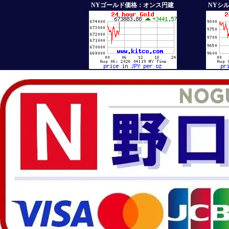
NYゴールド価格：オンス円建
NYシ