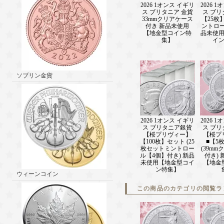
2026 1オンス イギリ
2026 
ス ブリタニア 金貨
ス ブ
33mmクリアケース
【25枚
付き 新品未使用
ントロー
【地金型コイン特
品未使
集】
イ
ソブリン金貨
2026 1オンス イギリ
2026 
ス ブリタニア銀貨
ス ブ
【桜プリヴィー】
【桜プ
【100枚】セット (25
■【5
枚セットミントロー
(39m
ル【4個】付き) 新品
付き)
未使用【地金型コイ
【地金
ン特集】
ウィーンコイン
この商品のカテゴリの閲覧ラ