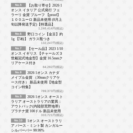
No.5
【お取り寄せ】2026 1
オンス イタリア 公式発行 フェ
ラーリ 金貨 プルーフ 【proof】
１００ユーロ 新品未使用 (8月上
旬以降発送予定)【特選品】
1,246,414円(税込)
No.6
野口コイン【金豆】約
1g 【5粒】 ガラス瓶つき
132,247円(税込)
No.7
【セール品】2023 1/10
オンス イギリス 【チャールズ３
世戴冠式地金型】金貨 16.5mmク
リアケース付き
84,282円(税込)
No.8
2026 1オンス カナダ
メイプル金貨 （30mmクリアケ
ース付き） 新品未使用【地金型
コイン特集】
789,373円(税込)
No.9
2026 1オンス オースト
ラリア オーストラリアの驚異：
アウトバック(内陸部荒野地帯)
プラチナ貨 100ドル 新品未使用
333,721円(税込)
No.10
1オンス オーストラリ
ア パース・ミント製 カンガルー
シルバーバー 99.99%