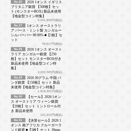
No.26
2026 1オンス イギリス
ブリタニア銀貨 【500枚】セッ
ト (モンスターBOX) 新品未使用
【地金型コイン特集】
6,001,806円(税込)
No.27
1オンス オーストラリ
ア パース・ミント製 カンガルー
シルバーバー 99.99% ■【5枚】セ
ット
59,617円(税込)
No.28
2026 1オンス オースト
ラリア カンガルー銀貨 【250
枚】セット モンスターBOX付き
新品未使用【地金型コイン特
集】
3,020,565円(税込)
No.29
2026 30グラム 中国 パ
ンダ銀貨 【150枚】セット 新品
未使用【地金型コイン特集】
1,819,361円(税込)
No.30
【セール】2026 1オン
ス オーストリア ウィーン銀貨
【20枚】セット ミントロール付
き 新品未使用
241,310円(税込)
No.31
【決算セール】2026 1
オンス 南アフリカ クルーガーラ
ンド銀貨 ■【5枚】セット 39mm