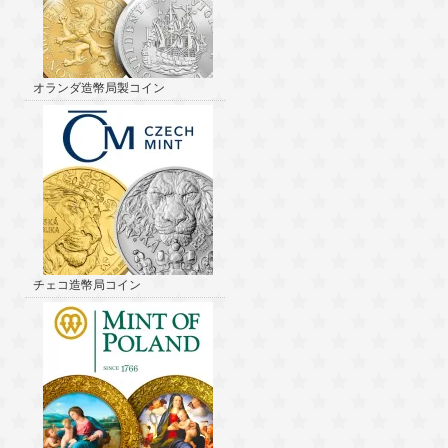
オランダ造幣局製コイン
チェコ造幣局コイン