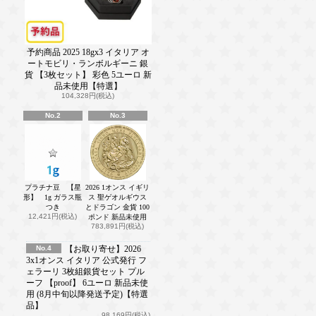
予約商品 2025 18gx3 イタリア オ
ートモビリ・ランボルギーニ 銀
貨 【3枚セット】 彩色 5ユーロ 新
品未使用【特選】
104,328円(税込)
No.2
No.3
プラチナ豆 【星
2026 1オンス イギリ
形】 1g ガラス瓶
ス 聖ゲオルギウス
つき
とドラゴン 金貨 100
12,421円(税込)
ポンド 新品未使用
783,891円(税込)
No.4
【お取り寄せ】2026
3x1オンス イタリア 公式発行 フ
ェラーリ 3枚組銀貨セット プル
ーフ 【proof】 6ユーロ 新品未使
用 (8月中旬以降発送予定)【特選
品】
98,169円(税込)