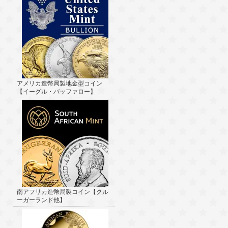
アメリカ造幣局製地金型コイン
【イーグル・バッファロー】
南アフリカ造幣局製コイン【クル
ーガーランド他】