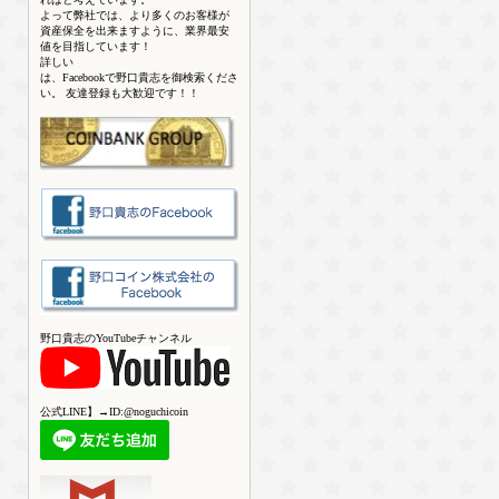
よって弊社では、より多くのお客様が
資産保全を出来ますように、業界最安
値を目指しています！
詳しい
は、Facebookで野口貴志を御検索くださ
い。 友達登録も大歓迎です！！
野口貴志のYouTubeチャンネル
公式LINE】→ID:@noguchicoin