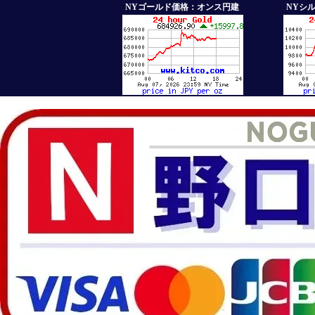
NYゴールド価格：オンス円建
NYシ