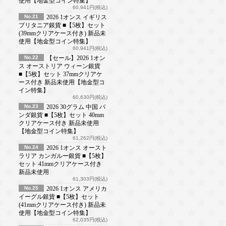
使用【地金型コイン特集】
60,941円(税込)
No.21
2026 1オンス イギリス
ブリタニア銀貨 ■【5枚】セット
(39mmクリアケース付き) 新品未
使用【地金型コイン特集】
60,941円(税込)
No.22
【セール】2026 1オン
ス オーストリア ウィーン銀貨
■【5枚】セット 37mmクリアケ
ース付き 新品未使用【地金型コ
イン特集】
60,630円(税込)
No.23
2026 30グラム 中国 パ
ンダ銀貨 ■【5枚】セット 40mm
クリアケース付き 新品未使用
【地金型コイン特集】
61,262円(税込)
No.24
2026 1オンス オースト
ラリア カンガルー銀貨 ■【5枚】
セット 41mmクリアケース付き
新品未使用
61,303円(税込)
No.25
2026 1オンス アメリカ
イーグル銀貨 ■【5枚】セット
(41mmクリアケース付き) 新品未
使用【地金型コイン特集】
62,035円(税込)