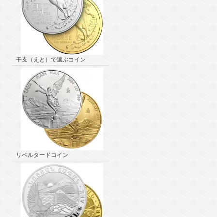
干支（えと）で選ぶコイン
リベルタードコイン