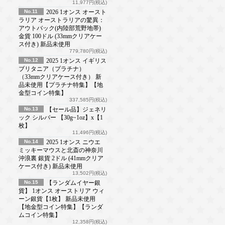
11,977円(税込)
No.11
2026 1オンス オースト
ラリア オーストラリアの驚異：
アウトバック(内陸部荒野地帯)
金貨 100ドル (33mmクリアケー
ス付き) 新品未使用
779,780円(税込)
No.12
2025 1オンス イギリス
ブリタニア（プラチナ）
（33mmクリアケース付き） 新
品未使用【プラチナ特集】【地
金型コイン特集】
337,585円(税込)
No.13
【セール品】ジェネリ
ック シルバー 【30g~1oz】x【1
枚】
11,496円(税込)
No.14
2025 1オンス ニウエ
ミッキーマウスと北斎の神奈川
沖浪裏 銀貨 2ドル (41mmクリア
ケース付き) 新品未使用
13,502円(税込)
No.15
【ランダムイヤー銀
貨】 1オンス オーストリア ウィ
ーン銀貨【1枚】 新品未使用
【地金型コイン特集】【ランダ
ムコイン特集】
12,358円(税込)