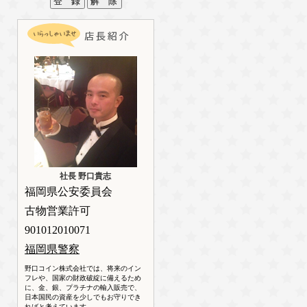
社長 野口貴志
福岡県公安委員会
古物営業許可
901012010071
福岡県警察
野口コイン株式会社では、将来のイン
フレや、国家の財政破綻に備えるため
に、金、銀、プラチナの輸入販売で、
日本国民の資産を少しでもお守りでき
ればと考えています。