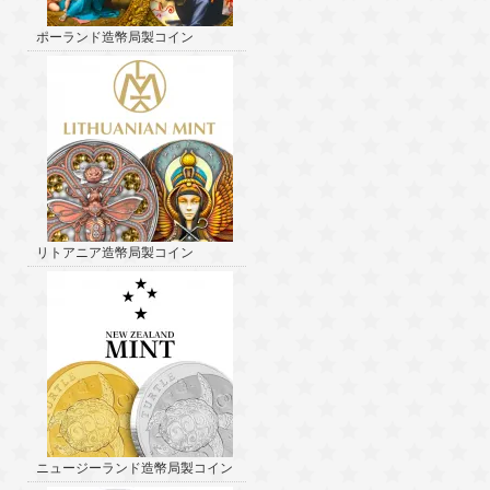
ポーランド造幣局製コイン
リトアニア造幣局製コイン
ニュージーランド造幣局製コイン