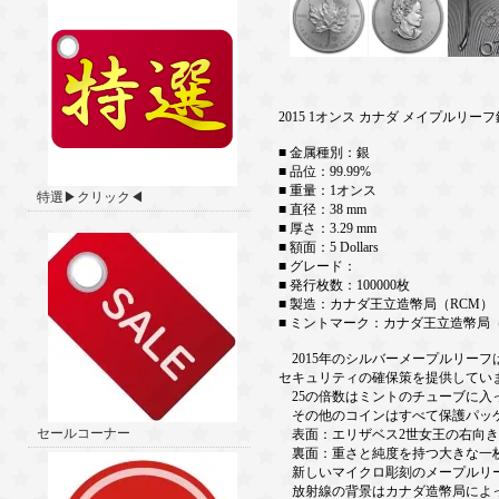
2015 1オンス カナダ メイプルリー
■ 金属種別：銀
■ 品位：99.99%
■ 重量：1オンス
特選▶クリック◀
■ 直径：38 mm
■ 厚さ：3.29 mm
■ 額面：5 Dollars
■ グレード：
■ 発行枚数：100000枚
■ 製造：カナダ王立造幣局（RCM）
■ ミントマーク：カナダ王立造幣局（
2015年のシルバーメープルリー
セキュリティの確保策を提供してい
25の倍数はミントのチューブに入
その他のコインはすべて保護パッ
セールコーナー
表面：エリザベス2世女王の右向き
裏面：重さと純度を持つ大きな一
新しいマイクロ彫刻のメープルリー
放射線の背景はカナダ造幣局によっ