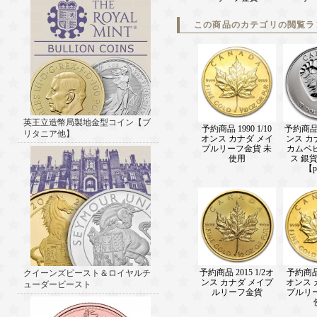
この商品のカテゴリの閲覧ラ
英王立造幣局製地金型コイン【ブ
予約商品 1990 1/10
予約商品 2
リタニア他】
オンス カナダ メイ
ンス カ
プルリーフ金貨 未
カムベ
使用
ス 銀
【p
予約商品 2015 1/2オ
予約商品 1
クイーンズビースト＆ロイヤルチ
ンス カナダ メイプ
オンス 
ューダービースト
ルリーフ金貨
プルリ