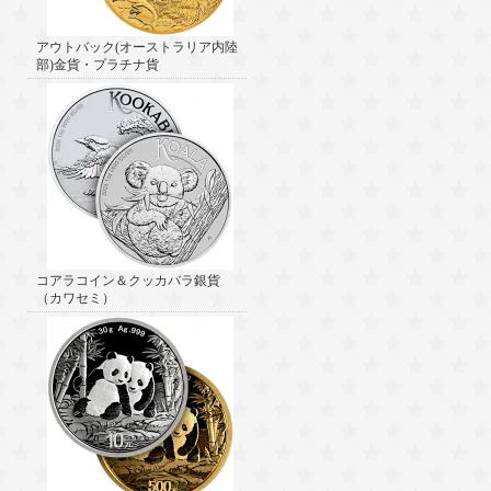
アウトバック(オーストラリア内陸
部)金貨・プラチナ貨
コアラコイン＆クッカバラ銀貨
（カワセミ）