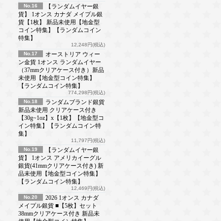
No.16
【ランダムイヤー銀
貨】 1オンス カナダ メイプル銀
貨【1枚】 新品未使用【地金型
コイン特集】【ランダムコイン
特集】
12,248円(税込)
No.17
オーストリア ウィー
ン金貨 1オンス ランダムイヤー
（37mmクリアケース付き）新品
未使用【地金型コイン特集】
【ランダムコイン特集】
774,298円(税込)
No.18
ランダムブランド銀貨
新品未使用 クリアケース付き
【30g~1oz】x【1枚】【地金型コ
イン特集】【ランダムコイン特
集】
11,797円(税込)
No.19
【ランダムイヤー銀
貨】 1オンス アメリカイーグル
銀貨(41mmクリアケース付き) 新
品未使用【地金型コイン特集】
【ランダムコイン特集】
12,469円(税込)
No.20
2026 1オンス カナダ
メイプル銀貨 ■【5枚】セット
38mmクリアケース付き 新品未