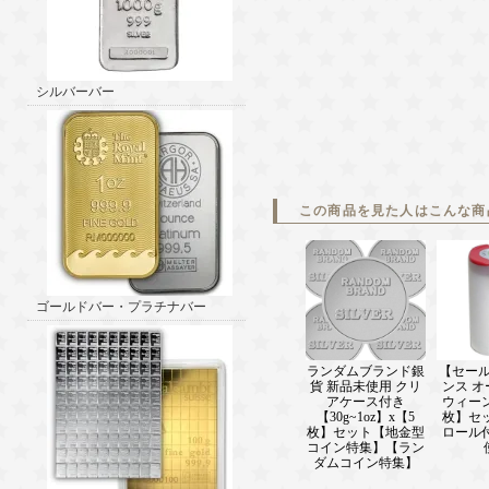
シルバーバー
この商品を見た人はこんな商
ゴールドバー・プラチナバー
ランダムブランド銀
【セール】
貨 新品未使用 クリ
ンス 
アケース付き
ウィーン
【30g~1oz】x【5
枚】セ
枚】セット【地金型
ロール
コイン特集】【ラン
ダムコイン特集】