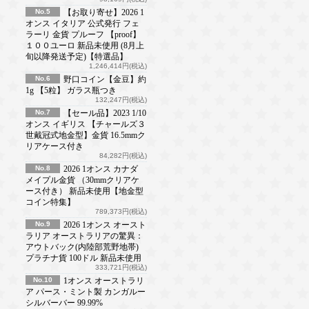
No.5
【お取り寄せ】2026 1
オンス イタリア 公式発行 フェ
ラーリ 金貨 プルーフ 【proof】
１００ユーロ 新品未使用 (8月上
旬以降発送予定)【特選品】
1,246,414円(税込)
No.6
野口コイン【金豆】約
1g 【5粒】 ガラス瓶つき
132,247円(税込)
No.7
【セール品】2023 1/10
オンス イギリス 【チャールズ３
世戴冠式地金型】金貨 16.5mmク
リアケース付き
84,282円(税込)
No.8
2026 1オンス カナダ
メイプル金貨 （30mmクリアケ
ース付き） 新品未使用【地金型
コイン特集】
789,373円(税込)
No.9
2026 1オンス オースト
ラリア オーストラリアの驚異：
アウトバック(内陸部荒野地帯)
プラチナ貨 100ドル 新品未使用
333,721円(税込)
No.10
1オンス オーストラリ
ア パース・ミント製 カンガルー
シルバーバー 99.99%