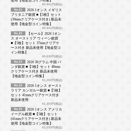
使用【地金型コイン特集】
60,941円(税込)
No.21
2026 1オンス イギリス
ブリタニア銀貨 ■【5枚】セット
(39mmクリアケース付き) 新品未
使用【地金型コイン特集】
60,941円(税込)
No.22
【セール】2026 1オン
ス オーストリア ウィーン銀貨
■【5枚】セット 37mmクリアケ
ース付き 新品未使用【地金型コ
イン特集】
60,630円(税込)
No.23
2026 30グラム 中国 パ
ンダ銀貨 ■【5枚】セット 40mm
クリアケース付き 新品未使用
【地金型コイン特集】
61,262円(税込)
No.24
2026 1オンス オースト
ラリア カンガルー銀貨 ■【5枚】
セット 41mmクリアケース付き
新品未使用
61,303円(税込)
No.25
2026 1オンス アメリカ
イーグル銀貨 ■【5枚】セット
(41mmクリアケース付き) 新品未
使用【地金型コイン特集】
62,035円(税込)