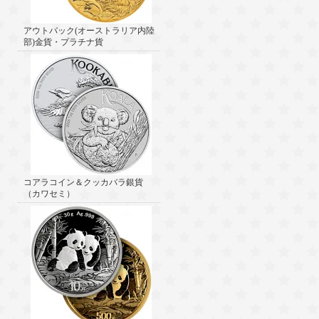
アウトバック(オーストラリア内陸
部)金貨・プラチナ貨
コアラコイン＆クッカバラ銀貨
（カワセミ）