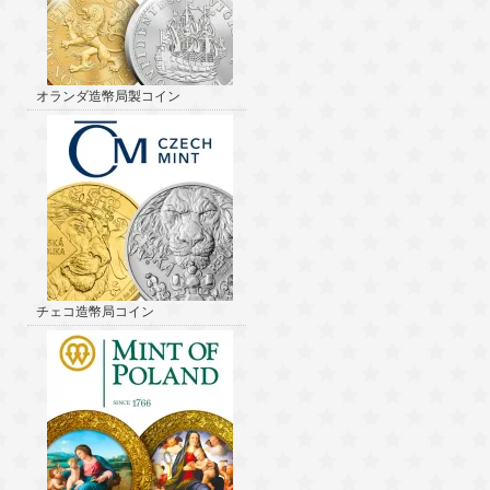
オランダ造幣局製コイン
チェコ造幣局コイン