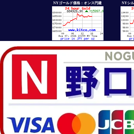
NYゴールド価格：オンス円建
NYシ