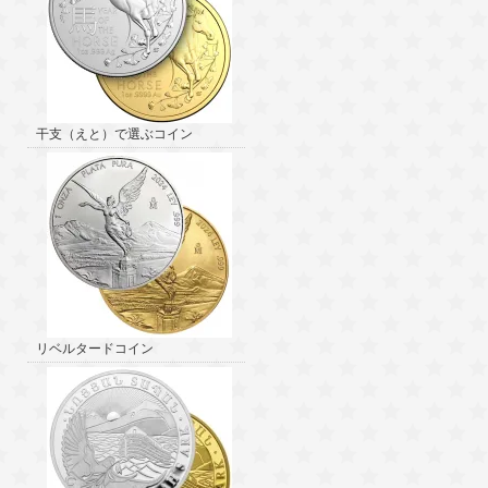
干支（えと）で選ぶコイン
リベルタードコイン