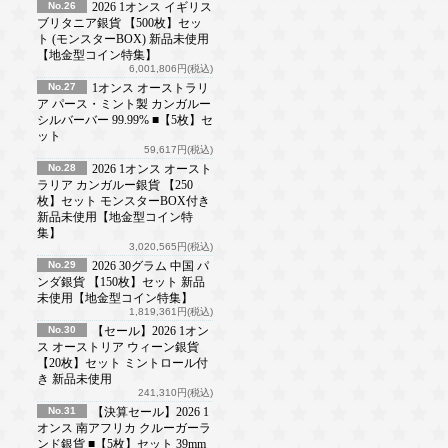
No.26
2026 1オンス イギリス
ブリタニア銀貨 【500枚】セッ
ト (モンスターBOX) 新品未使用
【地金型コイン特集】
6,001,806円(税込)
No.27
1オンス オーストラリ
ア パース・ミント製 カンガルー
シルバーバー 99.99% ■【5枚】セ
ット
59,617円(税込)
No.28
2026 1オンス オースト
ラリア カンガルー銀貨 【250
枚】セット モンスターBOX付き
新品未使用【地金型コイン特
集】
3,020,565円(税込)
No.29
2026 30グラム 中国 パ
ンダ銀貨 【150枚】セット 新品
未使用【地金型コイン特集】
1,819,361円(税込)
No.30
【セール】2026 1オン
ス オーストリア ウィーン銀貨
【20枚】セット ミントロール付
き 新品未使用
241,310円(税込)
No.31
【決算セール】2026 1
オンス 南アフリカ クルーガーラ
ンド銀貨 ■【5枚】セット 39mm