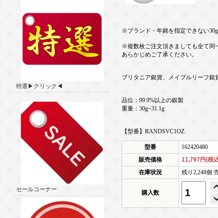
※ブランド・年銘を指定できない30g
※複数枚ご注文頂きましても全て同
あらかじめご了承ください。
ブリタニア銀貨、メイプルリーフ銀
特選▶クリック◀
品位：99.9%以上の銀製
重量：30g~31.1g
【型番】RANDSVC1OZ
型番
162420480
販売価格
11,797円(税込
在庫状況
残り2,248個 
セールコーナー
購入数