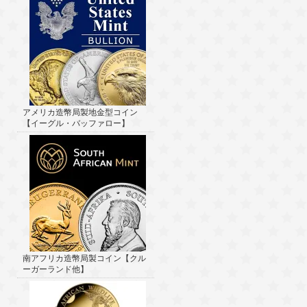
アメリカ造幣局製地金型コイン
【イーグル・バッファロー】
南アフリカ造幣局製コイン【クル
ーガーランド他】