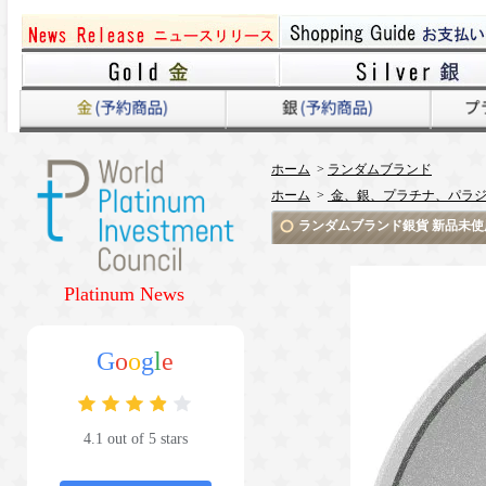
ホーム
>
ランダムブランド
ホーム
>
金、銀、プラチナ、パラジ
ランダムブランド銀貨 新品未使用
Platinum News
G
o
o
g
l
e
4.1 out of 5 stars