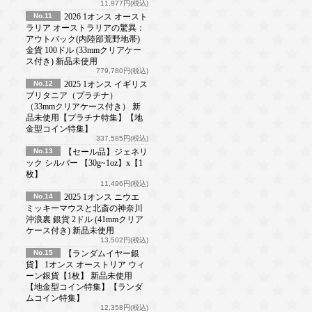
11,977円(税込)
No.11
2026 1オンス オースト
ラリア オーストラリアの驚異：
アウトバック(内陸部荒野地帯)
金貨 100ドル (33mmクリアケー
ス付き) 新品未使用
779,780円(税込)
No.12
2025 1オンス イギリス
ブリタニア（プラチナ）
（33mmクリアケース付き） 新
品未使用【プラチナ特集】【地
金型コイン特集】
337,585円(税込)
No.13
【セール品】ジェネリ
ック シルバー 【30g~1oz】x【1
枚】
11,496円(税込)
No.14
2025 1オンス ニウエ
ミッキーマウスと北斎の神奈川
沖浪裏 銀貨 2ドル (41mmクリア
ケース付き) 新品未使用
13,502円(税込)
No.15
【ランダムイヤー銀
貨】 1オンス オーストリア ウィ
ーン銀貨【1枚】 新品未使用
【地金型コイン特集】【ランダ
ムコイン特集】
12,358円(税込)