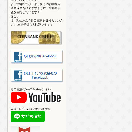
よって弊社では、より多くのお客様が
資産保全を出来ますように、業界最安
値を目指しています！
詳しい
は、Facebookで野口貴志を御検索くださ
い。 友達登録も大歓迎です！！
野口貴志のYouTubeチャンネル
公式LINE】→ID:@noguchicoin