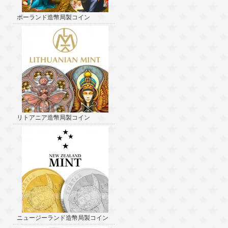
ポーランド造幣局製コイン
リトアニア造幣局製コイン
ニュージーランド造幣局製コイン