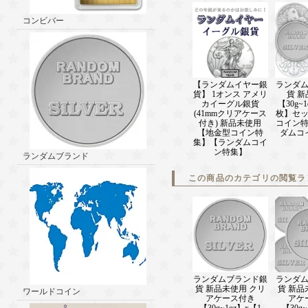
コンビバー
【ランダムイヤー銀
ランダ
貨】 1オンス アメリ
貨 
カイーグル銀貨
【30g~1
(41mmクリアケース
枚】セ
付き) 新品未使用
コイン
【地金型コイン特
ダムコ
集】【ランダムコイ
ン特集】
ランダムブランド
この商品のカテゴリの閲覧ラ
ランダムブランド銀
ランダ
貨 新品未使用 クリ
貨 新品
ワールドコイン
アケース付き
アケ