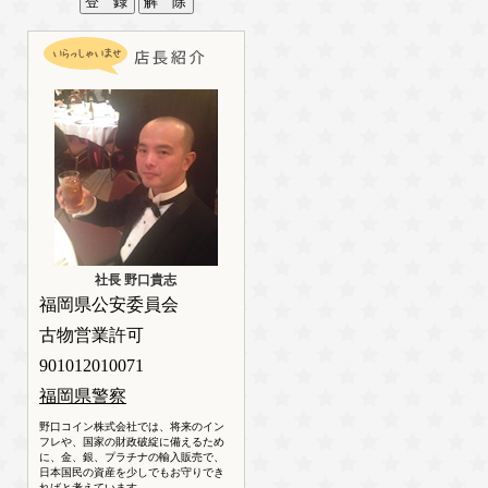
社長 野口貴志
福岡県公安委員会
古物営業許可
901012010071
福岡県警察
野口コイン株式会社では、将来のイン
フレや、国家の財政破綻に備えるため
に、金、銀、プラチナの輸入販売で、
日本国民の資産を少しでもお守りでき
ればと考えています。