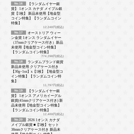
No.16
【ランダムイヤー銀
貨】 1オンス カナダ メイプル銀
貨【1枚】 新品未使用【地金型
コイン特集】【ランダムコイン
特集】
12,248円(税込)
No.17
オーストリア ウィー
ン金貨 1オンス ランダムイヤー
（37mmクリアケース付き）新品
未使用【地金型コイン特集】
【ランダムコイン特集】
774,298円(税込)
No.18
ランダムブランド銀貨
新品未使用 クリアケース付き
【30g~1oz】x【1枚】【地金型コ
イン特集】【ランダムコイン特
集】
11,797円(税込)
No.19
【ランダムイヤー銀
貨】 1オンス アメリカイーグル
銀貨(41mmクリアケース付き) 新
品未使用【地金型コイン特集】
【ランダムコイン特集】
12,469円(税込)
No.20
2026 1オンス カナダ
メイプル銀貨 ■【5枚】セット
38mmクリアケース付き 新品未