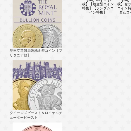
【30g~1oz】x【1
【30g~
枚】【地金型コイン
枚】セ
特集】【ランダムコ
コイン
イン特集】
ダムコ
英王立造幣局製地金型コイン【ブ
リタニア他】
クイーンズビースト＆ロイヤルチ
ューダービースト