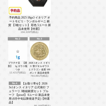
予約商品 2025 18gx3 イタリア オ
ートモビリ・ランボルギーニ 銀
貨 【3枚セット】 彩色 5ユーロ 新
品未使用【特選】
104,328円(税込)
No.2
No.3
プラチナ豆 【星
2026 1オンス イギリ
形】 1g ガラス瓶
ス 聖ゲオルギウス
つき
とドラゴン 金貨 100
12,421円(税込)
ポンド 新品未使用
783,891円(税込)
No.4
【お取り寄せ】2026
3x1オンス イタリア 公式発行 フ
ェラーリ 3枚組銀貨セット プル
ーフ 【proof】 6ユーロ 新品未使
用 (8月中旬以降発送予定)【特選
品】
98,169円(税込)