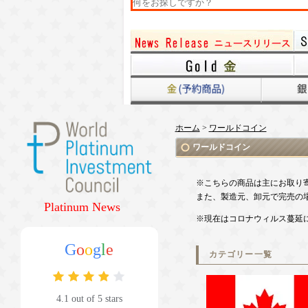
ホーム
>
ワールドコイン
ワールドコイン
※こちらの商品は主にお取り
また、製造元、卸元で完売の
Platinum News
※現在はコロナウィルス蔓延
G
o
o
g
l
e
カテゴリー一覧
4.1 out of 5 stars