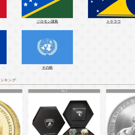
ソロモン諸島
トケラウ
その他
ランキング
No.2