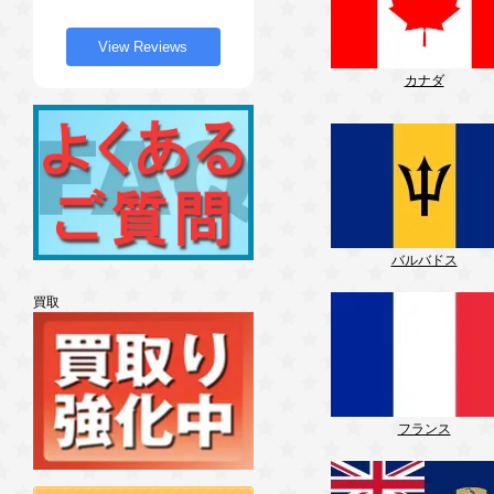
View Reviews
カナダ
バルバドス
買取
フランス