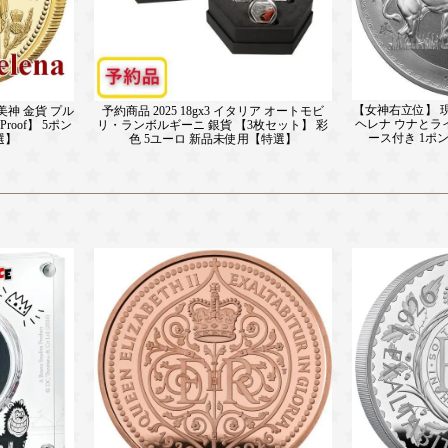
【女神右立位】 現代
三美神 金貨 プル
予約商品 2025 18gx3 イタリア オートモビ
ヘレナ ウナとライ
oof】 5ポン
リ・ランボルギーニ 銀貨 【3枚セット】 彩
ース付き 1ポ
選】
色 5ユーロ 新品未使用【特選】