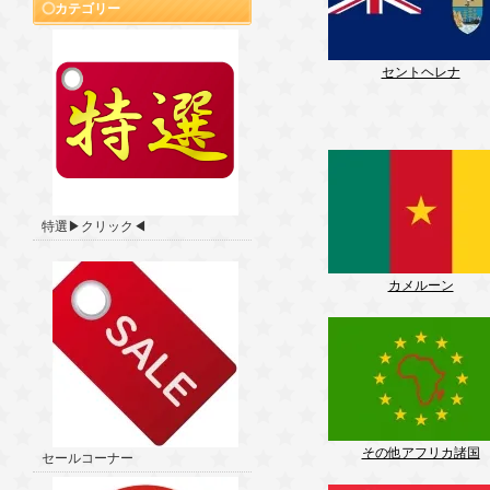
カテゴリー
セントヘレナ
特選▶クリック◀
カメルーン
その他アフリカ諸国
セールコーナー