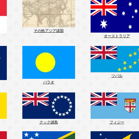
その他アジア諸国
オーストラリア
ツバル
パラオ
クック諸島
フィジー