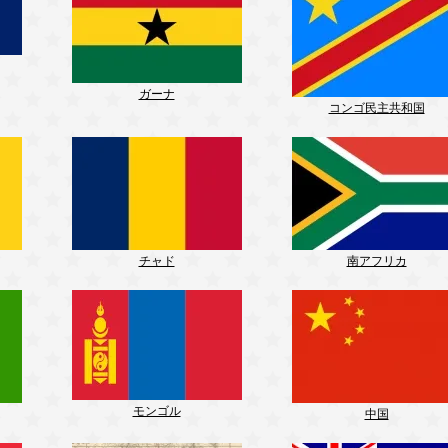
ガーナ
コンゴ民主共和国
チャド
南アフリカ
モンゴル
中国