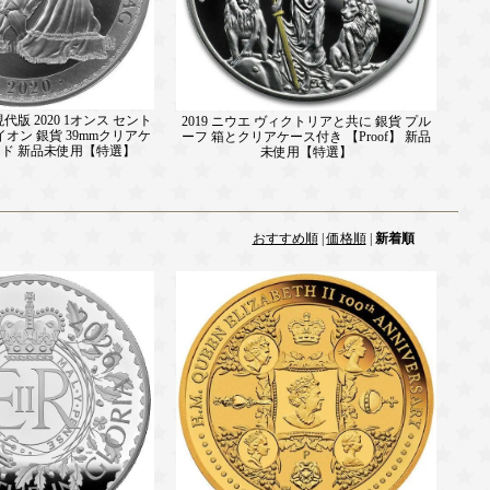
版 2020 1オンス セント
2019 ニウエ ヴィクトリアと共に 銀貨 プル
オン 銀貨 39mmクリアケ
ーフ 箱とクリアケース付き 【Proof】 新品
ンド 新品未使用【特選】
未使用【特選】
おすすめ順
|
価格順
|
新着順