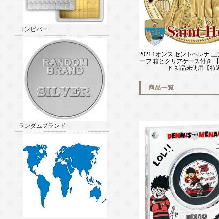
コンビバー
2021 1オンス セントヘレナ 
ーフ 箱とクリアケース付き 【Pr
ド 新品未使用【特
商品一覧
ランダムブランド