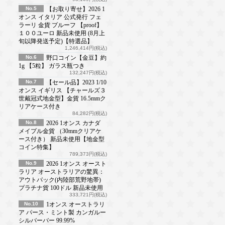
No.5
【お取り寄せ】2026 1
オンス イタリア 公式発行 フェ
ラーリ 金貨 プルーフ 【proof】
１００ユーロ 新品未使用 (8月上
旬以降発送予定)【特選品】
1,246,414円(税込)
No.6
野口コイン【金豆】約
1g 【5粒】 ガラス瓶つき
132,247円(税込)
No.7
【セール品】2023 1/10
オンス イギリス 【チャールズ３
世戴冠式地金型】金貨 16.5mmク
リアケース付き
84,282円(税込)
No.8
2026 1オンス カナダ
メイプル金貨 （30mmクリアケ
ース付き） 新品未使用【地金型
コイン特集】
789,373円(税込)
No.9
2026 1オンス オースト
ラリア オーストラリアの驚異：
アウトバック(内陸部荒野地帯)
プラチナ貨 100ドル 新品未使用
333,721円(税込)
No.10
1オンス オーストラリ
ア パース・ミント製 カンガルー
シルバーバー 99.99%