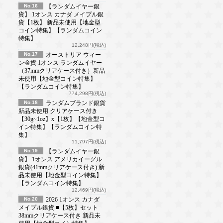
No.16
【ランダムイヤー銀
貨】 1オンス カナダ メイプル銀
貨【1枚】 新品未使用【地金型
コイン特集】【ランダムコイン
特集】
12,248円(税込)
No.17
オーストリア ウィー
ン金貨 1オンス ランダムイヤー
（37mmクリアケース付き）新品
未使用【地金型コイン特集】
【ランダムコイン特集】
774,298円(税込)
No.18
ランダムブランド銀貨
新品未使用 クリアケース付き
【30g~1oz】x【1枚】【地金型コ
イン特集】【ランダムコイン特
集】
11,797円(税込)
No.19
【ランダムイヤー銀
貨】 1オンス アメリカイーグル
銀貨(41mmクリアケース付き) 新
品未使用【地金型コイン特集】
【ランダムコイン特集】
12,469円(税込)
No.20
2026 1オンス カナダ
メイプル銀貨 ■【5枚】セット
38mmクリアケース付き 新品未