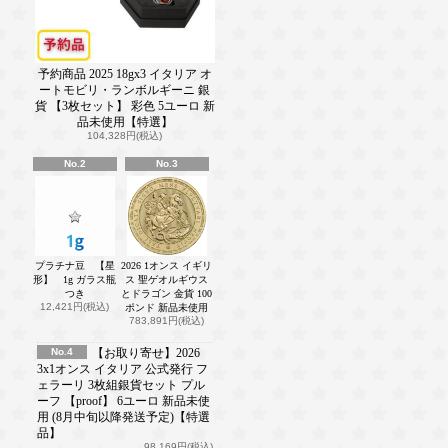
予約商品 2025 18gx3 イタリア オ
ートモビリ・ランボルギーニ 銀
貨 【3枚セット】 彩色 5ユーロ 新
品未使用【特選】
104,328円(税込)
No.2
No.3
プラチナ豆 【星
2026 1オンス イギリ
形】 1g ガラス瓶
ス 聖ゲオルギウス
つき
とドラゴン 金貨 100
12,421円(税込)
ポンド 新品未使用
783,891円(税込)
No.4
【お取り寄せ】2026
3x1オンス イタリア 公式発行 フ
ェラーリ 3枚組銀貨セット プル
ーフ 【proof】 6ユーロ 新品未使
用 (8月中旬以降発送予定)【特選
品】
98,169円(税込)