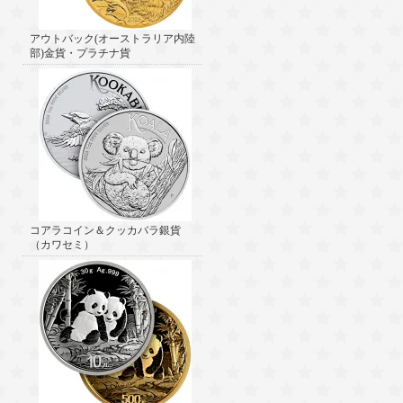
アウトバック(オーストラリア内陸
部)金貨・プラチナ貨
コアラコイン＆クッカバラ銀貨
（カワセミ）