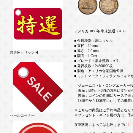
アメリカ 1858年 準未流通（AU）
■ 金属種別：銅ニッケル
■ 直径：19 mm
■ 厚さ：2.0 mm
特選▶クリック◀
■ 額面：1 Cent
■ グレード：準未流通（AU）
■ 発行枚数：24600000枚
■ 製造：アメリカ合衆国造幣局
■ ミントマーク：フィラデルフィア
ジェームズ・B・ロングエーカー
表面：9時から3時の方向に文字が
裏面：コインの周囲にリースで囲まれ
1856年から1858年にかけての非
※こちらの商品はご予約商品となり
※プレゼント・ギフト用の方は、予
セールコーナー
在庫状況によってはお届けまでに
2