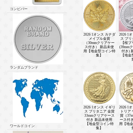
コンビバー
2026 1オンス カナダ
2026 
メイプル金貨
ス ブ
（30mmクリアケー
【桜プ
ス付き） 新品未使
(39m
用【地金型コイン特
付き)
集】
【地金
ランダムブランド
2026 1オンス イギリ
2026 
ス ブリタニア 金貨
トリア
33mmクリアケース
貨（37
付き 新品未使用
ース付き
【地金型コイン特
用【地
ワールドコイン
集】