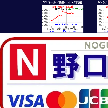
NYゴールド価格：オンス円建
NYシ