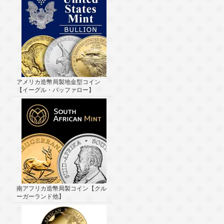
アメリカ造幣局製地金型コイン
【イーグル・バッファロー】
南アフリカ造幣局製コイン【クル
ーガーランド他】