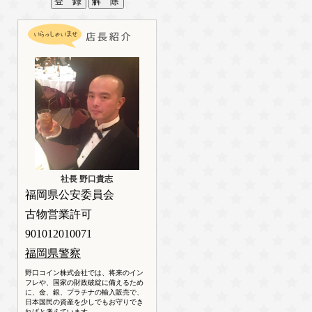
社長 野口貴志
福岡県公安委員会
古物営業許可
901012010071
福岡県警察
野口コイン株式会社では、将来のイン
フレや、国家の財政破綻に備えるため
に、金、銀、プラチナの輸入販売で、
日本国民の資産を少しでもお守りでき
ればと考えています。