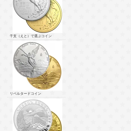
干支（えと）で選ぶコイン
リベルタードコイン