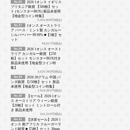
No.26
2026 1オンス イギリス
ブリタニア銀貨 【500枚】セッ
ト (モンスターBOX) 新品未使用
【地金型コイン特集】
6,001,806円(税込)
No.27
1オンス オーストラリ
ア パース・ミント製 カンガルー
シルバーバー 99.99% ■【5枚】セ
ット
59,617円(税込)
No.28
2026 1オンス オースト
ラリア カンガルー銀貨 【250
枚】セット モンスターBOX付き
新品未使用【地金型コイン特
集】
3,020,565円(税込)
No.29
2026 30グラム 中国 パ
ンダ銀貨 【150枚】セット 新品
未使用【地金型コイン特集】
1,819,361円(税込)
No.30
【セール】2026 1オン
ス オーストリア ウィーン銀貨
【20枚】セット ミントロール付
き 新品未使用
241,310円(税込)
No.31
【決算セール】2026 1
オンス 南アフリカ クルーガーラ
ンド銀貨 ■【5枚】セット 39mm