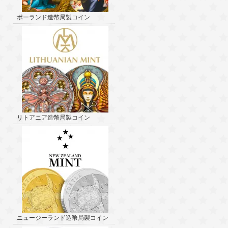
ポーランド造幣局製コイン
リトアニア造幣局製コイン
ニュージーランド造幣局製コイン