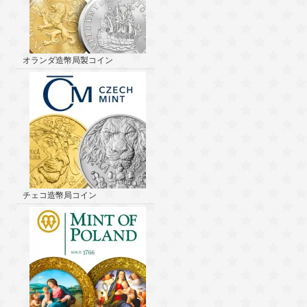
オランダ造幣局製コイン
チェコ造幣局コイン