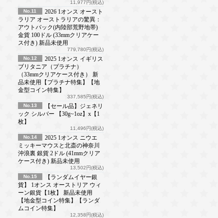
11,977円(税込)
No.11
2026 1オンス オースト
ラリア オーストラリアの驚異：
アウトバック(内陸部荒野地帯)
金貨 100ドル (33mmクリアケー
ス付き) 新品未使用
779,780円(税込)
No.12
2025 1オンス イギリス
ブリタニア（プラチナ）
（33mmクリアケース付き） 新
品未使用【プラチナ特集】【地
金型コイン特集】
337,585円(税込)
No.13
【セール品】ジェネリ
ック シルバー 【30g~1oz】x【1
枚】
11,496円(税込)
No.14
2025 1オンス ニウエ
ミッキーマウスと北斎の神奈川
沖浪裏 銀貨 2ドル (41mmクリア
ケース付き) 新品未使用
13,502円(税込)
No.15
【ランダムイヤー銀
貨】 1オンス オーストリア ウィ
ーン銀貨【1枚】 新品未使用
【地金型コイン特集】【ランダ
ムコイン特集】
12,358円(税込)