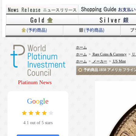
ホーム
ホーム
>
Rare Coins & Currency
>
U.
ホーム
>
メーカー
>
US Mint
予約商品 1858 アメリカ フ
Platinum News
G
o
o
g
l
e
4.1 out of 5 stars