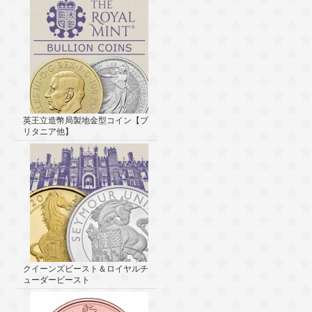
英王立造幣局製地金型コイン【ブ
リタニア他】
クイーンズビースト＆ロイヤルチ
ューダービースト