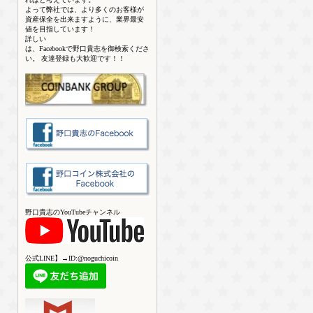
よって弊社では、より多くのお客様が
資産保全を出来ますように、業界最安
値を目指しています！
詳しい
は、Facebookで野口貴志を御検索くださ
い。 友達登録も大歓迎です！！
野口貴志のYouTubeチャンネル
公式LINE】→ID:@noguchicoin