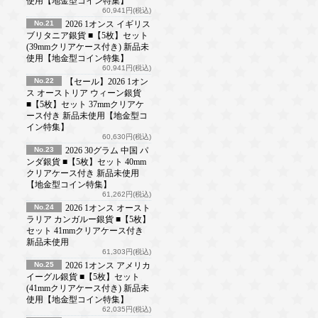
使用【地金型コイン特集】
60,941円(税込)
No.21
2026 1オンス イギリス
ブリタニア銀貨 ■【5枚】セット
(39mmクリアケース付き) 新品未
使用【地金型コイン特集】
60,941円(税込)
No.22
【セール】2026 1オン
ス オーストリア ウィーン銀貨
■【5枚】セット 37mmクリアケ
ース付き 新品未使用【地金型コ
イン特集】
60,630円(税込)
No.23
2026 30グラム 中国 パ
ンダ銀貨 ■【5枚】セット 40mm
クリアケース付き 新品未使用
【地金型コイン特集】
61,262円(税込)
No.24
2026 1オンス オースト
ラリア カンガルー銀貨 ■【5枚】
セット 41mmクリアケース付き
新品未使用
61,303円(税込)
No.25
2026 1オンス アメリカ
イーグル銀貨 ■【5枚】セット
(41mmクリアケース付き) 新品未
使用【地金型コイン特集】
62,035円(税込)