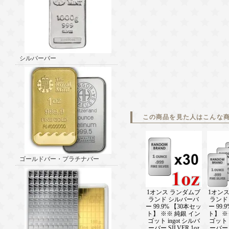
シルバーバー
この商品を見た人はこんな
ゴールドバー・プラチナバー
1オンス ランダムブ
1オン
ランド シルバーバ
ランド
ー 99.9% 【30本セッ
ー 99.
ト】 ※※ 純銀 イン
ト】 ※
ゴット ingot シルバ
ゴット i
ーバー SILVER 1oz
ーバー S