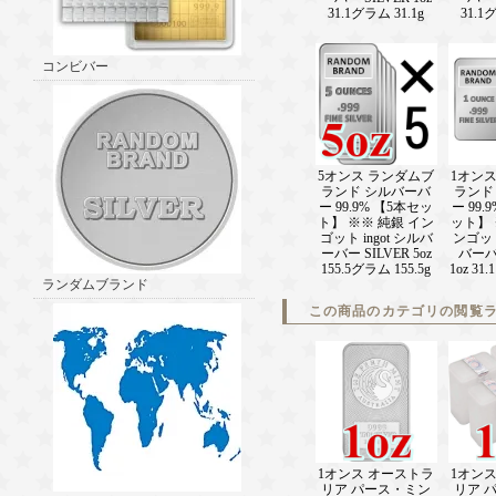
31.1グラム 31.1g
31.1
コンビバー
5オンス ランダムブ
1オン
ランド シルバーバ
ランド
ー 99.9% 【5本セッ
ー 99.
ト】 ※※ 純銀 イン
ット】 
ゴット ingot シルバ
ンゴット 
ーバー SILVER 5oz
バーバー
155.5グラム 155.5g
1oz 31
ランダムブランド
この商品のカテゴリの閲覧
1オンス オーストラ
1オン
リア パース・ミン
リア 