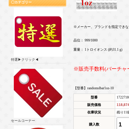
カテゴリー
※メーカー、ブランドを指定できな
品位： 999/1000
重量： 1トロイオンス (約31.1 g)
特選▶クリック◀
※販売手数料(バーチャ
【型番】randomslbar1oz-10
型番
1722718
販売価格
118,8
在庫状況
残り11
セールコーナー
購入数