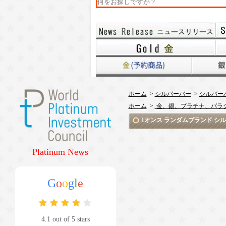
ホーム
>
シルバーバー
>
シルバーバ
ホーム
>
金、銀、プラチナ、パラ
1オンス ランダムブランド シルバーバ
Platinum News
G
o
o
g
l
e
4.1 out of 5 stars