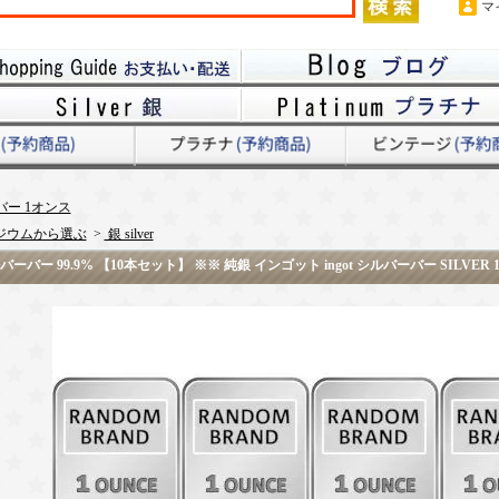
マ
ー 1オンス
ジウムから選ぶ
>
銀 silver
ー 99.9% 【10本セット】 ※※ 純銀 インゴット ingot シルバーバー SILVER 1oz 