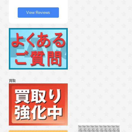
View Reviews
買取