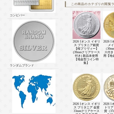
この商品のカテゴリの閲覧
コンビバー
2026 1オンス イギリ
2026 
ス ブリタニア銀貨
メイ
【桜プリヴィー】
（30
(39mmクリアケース
ス付き
付き) 新品未使用
用【地
【地金型コイン特
集】
ランダムブランド
2026 1オンス イギリ
2026 
ス ブリタニア 金貨
トリア
33mmクリアケース
貨（3