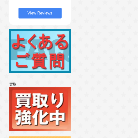
View Reviews
買取