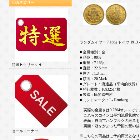
カテゴリー
ランダムイヤー 7.166g ドイツ 19
■ 金属種別：金
■ 品位：90%
■ 重量：7.166g
特選▶クリック◀
■ 直径：22.6 mm
■ 厚さ：1.3 mm
■ 額面：20 Mark
■ グレード：流通品（平均的状態）
■ 発行枚数：10932514枚
■ 製造：民間造幣所
■ ミントマーク：J - Hamburg
実際の金重さは0.2304オンスです
これらのコインは平均流通状態で
表面：自由市ハンブルクの紋章を
裏面：冠をかぶった帝国の鷲の描
セールコーナー
※こちらの商品はご予約商品となり