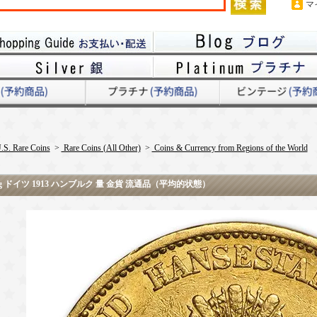
マ
.S. Rare Coins
>
Rare Coins (All Other)
>
Coins & Currency from Regions of the World
g ドイツ 1913 ハンブルク 量 金貨 流通品（平均的状態）