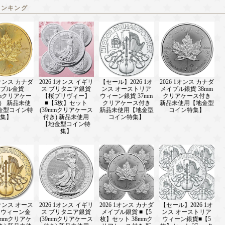
ランキング
1オンス カナダ
2026 1オンス イギリ
【セール】2026 1オ
2026 1オンス カナダ
プル金貨
ス ブリタニア銀貨
ンス オーストリア
メイプル銀貨 38mm
mmクリアケー
【桜プリヴィー】
ウィーン銀貨 37mm
クリアケース付き
） 新品未使
■【5枚】セット
クリアケース付き
新品未使用【地金型
金型コイン特
(39mmクリアケース
新品未使用【地金型
コイン特集】
集】
付き) 新品未使用
コイン特集】
【地金型コイン特
集】
1オンス オース
2026 1オンス イギリ
2026 1オンス カナダ
【セール】2026 1オ
 ウィーン金
ス ブリタニア銀貨
メイプル銀貨 ■【5
ンス オーストリア
7mmクリアケ
(39mmクリアケース
枚】セット 38mmク
ウィーン銀貨■【5