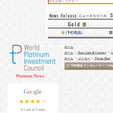
ホーム
ホーム
>
Rare Coins & Currency
>
U
ホーム
>
メーカー
>
Private Mint
予約商品 ランダムイヤー 7.166
Platinum News
G
o
o
g
l
e
4.1 out of 5 stars