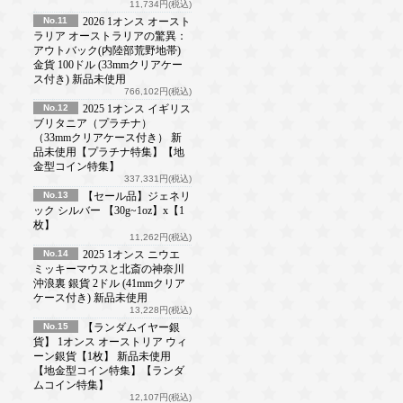
11,734円(税込)
No.11
2026 1オンス オースト
ラリア オーストラリアの驚異：
アウトバック(内陸部荒野地帯)
金貨 100ドル (33mmクリアケー
ス付き) 新品未使用
766,102円(税込)
No.12
2025 1オンス イギリス
ブリタニア（プラチナ）
（33mmクリアケース付き） 新
品未使用【プラチナ特集】【地
金型コイン特集】
337,331円(税込)
No.13
【セール品】ジェネリ
ック シルバー 【30g~1oz】x【1
枚】
11,262円(税込)
No.14
2025 1オンス ニウエ
ミッキーマウスと北斎の神奈川
沖浪裏 銀貨 2ドル (41mmクリア
ケース付き) 新品未使用
13,228円(税込)
No.15
【ランダムイヤー銀
貨】 1オンス オーストリア ウィ
ーン銀貨【1枚】 新品未使用
【地金型コイン特集】【ランダ
ムコイン特集】
12,107円(税込)