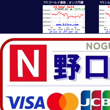
NYゴールド価格：オンス円建
NYシ