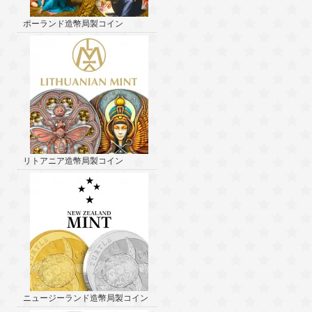
ポーランド造幣局製コイン
リトアニア造幣局製コイン
ニュージーランド造幣局製コイン