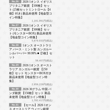
No.26
2026 1オンス イギリス
ブリタニア銀貨 【100枚】セッ
ト (25枚セットミントロール【4
個】付き) 新品未使用【地金型コ
イン特集】
1,181,991円(税込)
No.27
2026 1オンス イギリス
ブリタニア銀貨 【500枚】セッ
ト (モンスターBOX) 新品未使用
【地金型コイン特集】
5,879,933円(税込)
No.28
1オンス オーストラリ
ア パース・ミント製 カンガルー
シルバーバー 99.99% ■【5枚】セ
ット
58,407円(税込)
No.29
2026 1オンス オースト
ラリア カンガルー銀貨 【250
枚】セット モンスターBOX付き
新品未使用【地金型コイン特
集】
2,959,229円(税込)
No.30
2026 30グラム 中国 パ
ンダ銀貨 【150枚】セット 新品
未使用【地金型コイン特集】
1,782,417円(税込)
No.31
【セール】2026 1オン
ス オーストリア ウィーン銀貨