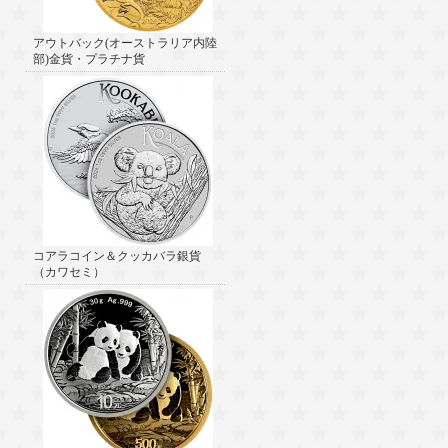
アウトバック(オーストラリア内陸
部)金貨・プラチナ貨
コアラコイン＆クッカバラ銀貨
（カワセミ）