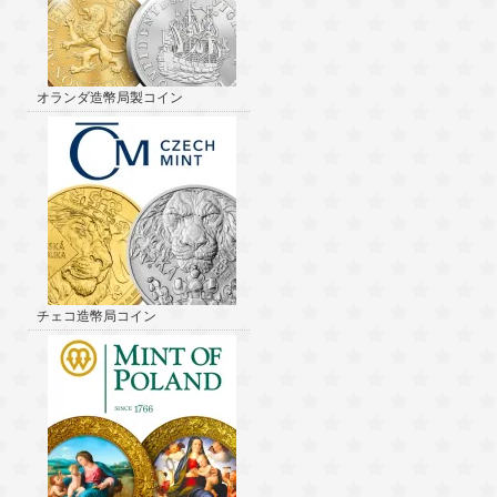
オランダ造幣局製コイン
チェコ造幣局コイン