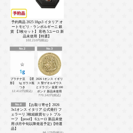
予約商品 2025 18gx3 イタリア オ
ートモビリ・ランボルギーニ 銀
貨 【3枚セット】 彩色 5ユーロ 新
品未使用【特選】
102,210円(税込)
No.2
No.3
プラチナ豆 【星
2026 1オンス イギリ
形】 1g ガラス瓶
ス 聖ゲオルギウス
つき
とドラゴン 金貨 100
12,412円(税込)
ポンド 新品未使用
770,142円(税込)
No.4
【お取り寄せ】2026
3x1オンス イタリア 公式発行 フ
ェラーリ 3枚組銀貨セット プル
ーフ 【proof】 6ユーロ 新品未使
用 (8月中旬以降発送予定)【特選
品】
96,175円(税込)