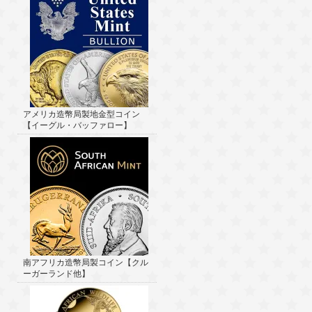
アメリカ造幣局製地金型コイン
【イーグル・バッファロー】
南アフリカ造幣局製コイン【クル
ーガーランド他】