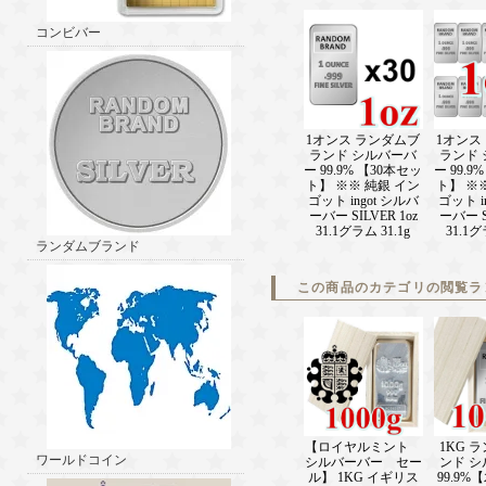
コンビバー
1オンス ランダムブ
1オンス
ランド シルバーバ
ランド
ー 99.9% 【30本セッ
ー 99.9
ト】 ※※ 純銀 イン
ト】 ※
ゴット ingot シルバ
ゴット i
ーバー SILVER 1oz
ーバー SI
31.1グラム 31.1g
31.1グ
ランダムブランド
この商品のカテゴリの閲覧ラ
1KG 
【ロイヤルミント
ワールドコイン
ンド 
シルバーバー セー
99.9
ル】 1KG イギリス