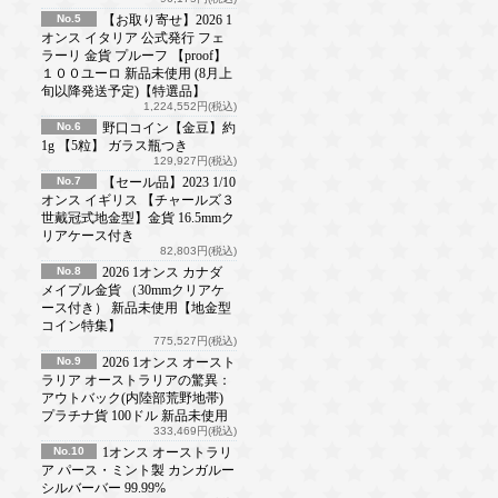
No.5
【お取り寄せ】2026 1
オンス イタリア 公式発行 フェ
ラーリ 金貨 プルーフ 【proof】
１００ユーロ 新品未使用 (8月上
旬以降発送予定)【特選品】
1,224,552円(税込)
No.6
野口コイン【金豆】約
1g 【5粒】 ガラス瓶つき
129,927円(税込)
No.7
【セール品】2023 1/10
オンス イギリス 【チャールズ３
世戴冠式地金型】金貨 16.5mmク
リアケース付き
82,803円(税込)
No.8
2026 1オンス カナダ
メイプル金貨 （30mmクリアケ
ース付き） 新品未使用【地金型
コイン特集】
775,527円(税込)
No.9
2026 1オンス オースト
ラリア オーストラリアの驚異：
アウトバック(内陸部荒野地帯)
プラチナ貨 100ドル 新品未使用
333,469円(税込)
No.10
1オンス オーストラリ
ア パース・ミント製 カンガルー
シルバーバー 99.99%