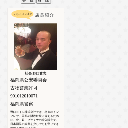
社長 野口貴志
福岡県公安委員会
古物営業許可
901012010071
福岡県警察
野口コイン株式会社では、将来のイン
フレや、国家の財政破綻に備えるため
に、金、銀、プラチナの輸入販売で、
日本国民の資産を少しでもお守りでき
ればと考えています。