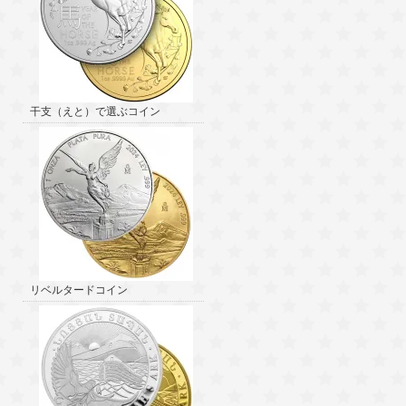
干支（えと）で選ぶコイン
リベルタードコイン