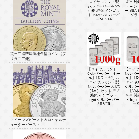
※※ 純
ロイヤルミント製
ト ing
シルバーバー 99.9%
ー SILVE
※※ 純銀 インゴッ
グラム
ト ingot シルバーバ
ー SILVER
英王立造幣局製地金型コイン【ブ
リタニア他】
【ロイヤルミント
【ロイ
シルバーバー セー
シルバ
ル】1KG イギリス
ル】 1
ロイヤルミント製
ロイヤ
シルバーバー 99.9%
シルバーバ
【5本】セット ※※
【30
純銀 インゴット
※※ 純
ingot シルバーバー
ト ing
SILVER
ー S
クイーンズビースト＆ロイヤルチ
ューダービースト