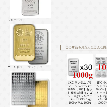
シルバーバー
この商品を見た人はこんな商
ゴールドバー・プラチナバー
1KG ランダムブラ
1KG 
ンド シルバーバー
ンド 
99.9%【30本】セッ
99.9%
ト ※※ 純銀 インゴ
ト ※※
ット ingot シルバー
ット in
バー SILVER 1kg
バー SI
1000グラム 1000g
1000グ