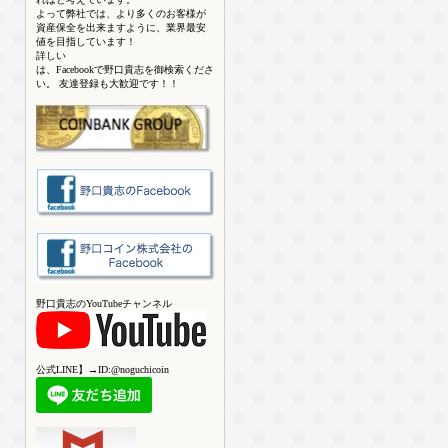
よって弊社では、より多くのお客様が
資産保全を出来ますように、業界最安
値を目指しています！
詳しい
は、Facebookで野口貴志を御検索くださ
い。 友達登録も大歓迎です！！
野口貴志のYouTubeチャンネル
公式LINE】→ID:@noguchicoin