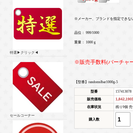
※メーカー、ブランドを指定できな
品位： 999/1000
重量： 1000 g
特選▶クリック◀
※販売手数料(バーチャ
【型番】randomslbar1000g-5
型番
157413078
販売価格
1,842,19
在庫状況
残り9個 売
セールコーナー
購入数