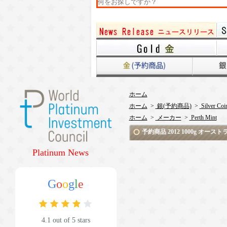
ホーム
ホーム
>
銀(予約商品)
>
Silver Coi
ホーム
>
メーカー
>
Perth Mint
予約商品 2012 1000g オー
Platinum News
G
o
o
g
l
e
4.1 out of 5 stars