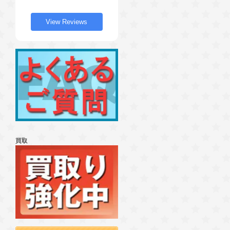
View Reviews
買取