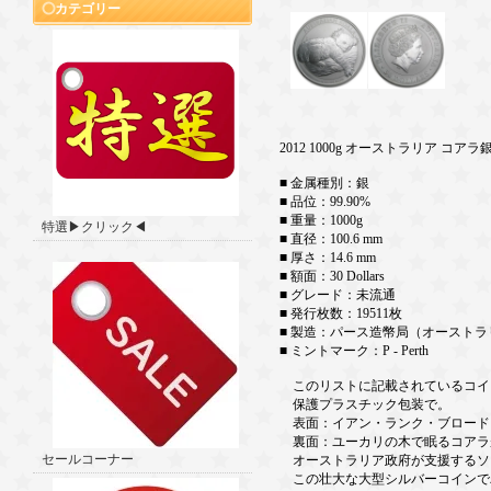
カテゴリー
2012 1000g オーストラリア コアラ
■ 金属種別：銀
■ 品位：99.90%
■ 重量：1000g
特選▶クリック◀
■ 直径：100.6 mm
■ 厚さ：14.6 mm
■ 額面：30 Dollars
■ グレード：未流通
■ 発行枚数：19511枚
■ 製造：パース造幣局（オーストラ
■ ミントマーク：P - Perth
このリストに記載されているコイ
保護プラスチック包装で。
表面：イアン・ランク・ブロード
裏面：ユーカリの木で眠るコアラ
セールコーナー
オーストラリア政府が支援するソ
この壮大な大型シルバーコインで