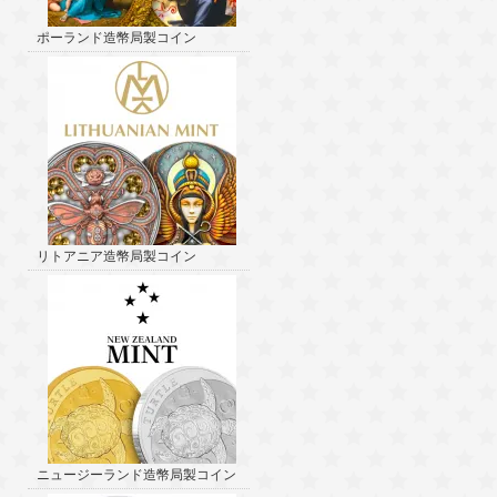
ポーランド造幣局製コイン
リトアニア造幣局製コイン
ニュージーランド造幣局製コイン