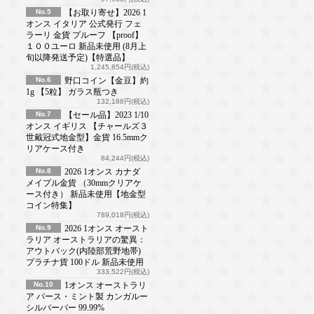
No.5
【お取り寄せ】2026 1
オンス イタリア 公式発行 フェ
ラーリ 金貨 プルーフ 【proof】
１００ユーロ 新品未使用 (8月上
旬以降発送予定)【特選品】
1,245,854円(税込)
No.6
野口コイン【金豆】約
1g 【5粒】 ガラス瓶つき
132,188円(税込)
No.7
【セール品】2023 1/10
オンス イギリス 【チャールズ３
世戴冠式地金型】金貨 16.5mmク
リアケース付き
84,244円(税込)
No.8
2026 1オンス カナダ
メイプル金貨 （30mmクリアケ
ース付き） 新品未使用【地金型
コイン特集】
789,018円(税込)
No.9
2026 1オンス オースト
ラリア オーストラリアの驚異：
アウトバック(内陸部荒野地帯)
プラチナ貨 100ドル 新品未使用
333,522円(税込)
No.10
1オンス オーストラリ
ア パース・ミント製 カンガルー
シルバーバー 99.99%