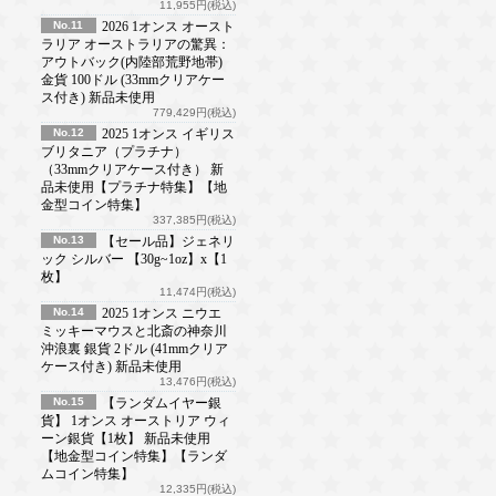
11,955円(税込)
No.11
2026 1オンス オースト
ラリア オーストラリアの驚異：
アウトバック(内陸部荒野地帯)
金貨 100ドル (33mmクリアケー
ス付き) 新品未使用
779,429円(税込)
No.12
2025 1オンス イギリス
ブリタニア（プラチナ）
（33mmクリアケース付き） 新
品未使用【プラチナ特集】【地
金型コイン特集】
337,385円(税込)
No.13
【セール品】ジェネリ
ック シルバー 【30g~1oz】x【1
枚】
11,474円(税込)
No.14
2025 1オンス ニウエ
ミッキーマウスと北斎の神奈川
沖浪裏 銀貨 2ドル (41mmクリア
ケース付き) 新品未使用
13,476円(税込)
No.15
【ランダムイヤー銀
貨】 1オンス オーストリア ウィ
ーン銀貨【1枚】 新品未使用
【地金型コイン特集】【ランダ
ムコイン特集】
12,335円(税込)