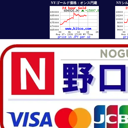
NYゴールド価格：オンス円建
NYシ