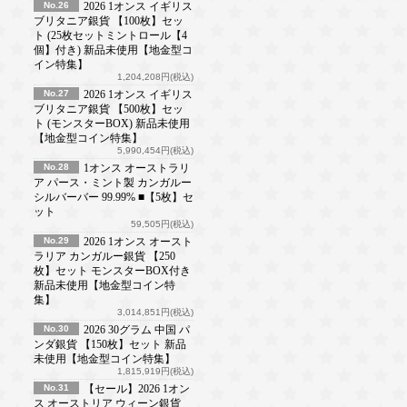
No.26
2026 1オンス イギリス
ブリタニア銀貨 【100枚】セッ
ト (25枚セットミントロール【4
個】付き) 新品未使用【地金型コ
イン特集】
1,204,208円(税込)
No.27
2026 1オンス イギリス
ブリタニア銀貨 【500枚】セッ
ト (モンスターBOX) 新品未使用
【地金型コイン特集】
5,990,454円(税込)
No.28
1オンス オーストラリ
ア パース・ミント製 カンガルー
シルバーバー 99.99% ■【5枚】セ
ット
59,505円(税込)
No.29
2026 1オンス オースト
ラリア カンガルー銀貨 【250
枚】セット モンスターBOX付き
新品未使用【地金型コイン特
集】
3,014,851円(税込)
No.30
2026 30グラム 中国 パ
ンダ銀貨 【150枚】セット 新品
未使用【地金型コイン特集】
1,815,919円(税込)
No.31
【セール】2026 1オン
ス オーストリア ウィーン銀貨