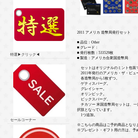
2011 アメリカ 造幣局発行セット
■ 品位：Other
■ グレード：
■ 発行枚数：533529枚
特選▶クリック◀
■ 製造：アメリカ合衆国造幣局
セットはオリジナルのミント包装で
2011年発行のアメリカ・ザ・ビ
各造幣局から1枚ずつ。
ゲティスバーグ。
グレイシャー。
オリンピック。
ビックスバーグ。
チカソー 米国造幣局セットは、一
択肢となっています。
1つ追加。
セールコーナー
※こちらの商品はご予約商品となり
※プレゼント・ギフト用の方は、予