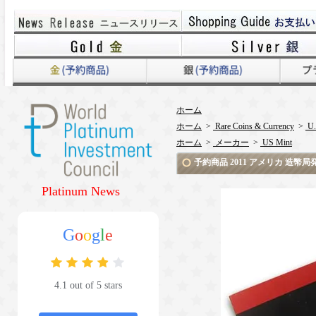
ホーム
ホーム
>
Rare Coins & Currency
>
U.
ホーム
>
メーカー
>
US Mint
予約商品 2011 アメリカ 造幣
Platinum News
G
o
o
g
l
e
4.1 out of 5 stars