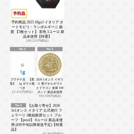
予約商品 2025 18gx3 イタリア オ
ートモビリ・ランボルギーニ 銀
貨 【3枚セット】 彩色 5ユーロ 新
品未使用【特選】
104,131円(税込)
No.2
No.3
プラチナ豆 【星
2026 1オンス イギリ
形】 1g ガラス瓶
ス 聖ゲオルギウス
つき
とドラゴン 金貨 100
12,414円(税込)
ポンド 新品未使用
783,539円(税込)
No.4
【お取り寄せ】2026
3x1オンス イタリア 公式発行 フ
ェラーリ 3枚組銀貨セット プル
ーフ 【proof】 6ユーロ 新品未使
用 (8月中旬以降発送予定)【特選
品】
97,983円(税込)