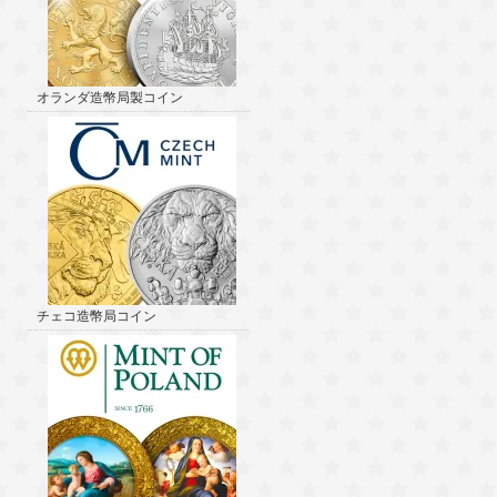
オランダ造幣局製コイン
チェコ造幣局コイン