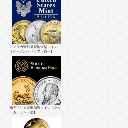
アメリカ造幣局製地金型コイン
【イーグル・バッファロー】
南アフリカ造幣局製コイン【クル
ーガーランド他】