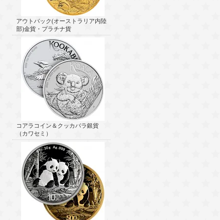
アウトバック(オーストラリア内陸
部)金貨・プラチナ貨
コアラコイン＆クッカバラ銀貨
（カワセミ）