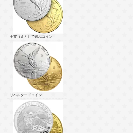
干支（えと）で選ぶコイン
リベルタードコイン