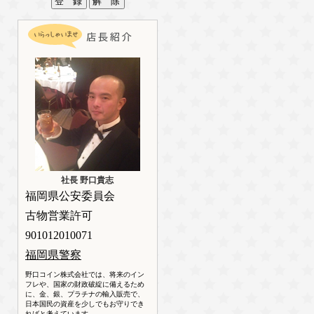
社長 野口貴志
福岡県公安委員会
古物営業許可
901012010071
福岡県警察
野口コイン株式会社では、将来のイン
フレや、国家の財政破綻に備えるため
に、金、銀、プラチナの輸入販売で、
日本国民の資産を少しでもお守りでき
ればと考えています。