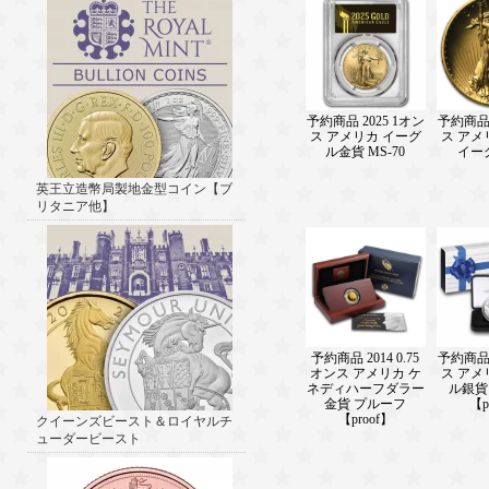
予約商品 2025 1オン
予約商品 
ス アメリカ イーグ
ス アメ
ル金貨 MS-70
イー
英王立造幣局製地金型コイン【ブ
リタニア他】
予約商品 2014 0.75
予約商品 
オンス アメリカ ケ
ス アメ
ネディハーフダラー
ル銀貨
金貨 プルーフ
【p
【proof】
クイーンズビースト＆ロイヤルチ
ューダービースト