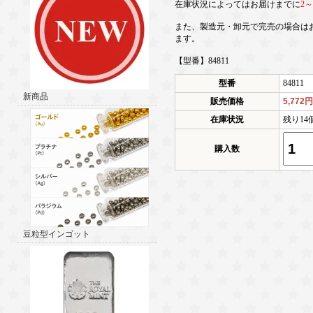
在庫状況によってはお届けまでに
2
また、製造元・卸元で完売の場合は
ます。
【型番】84811
型番
84811
新商品
販売価格
5,772
在庫状況
残り14
購入数
豆粒型インゴット