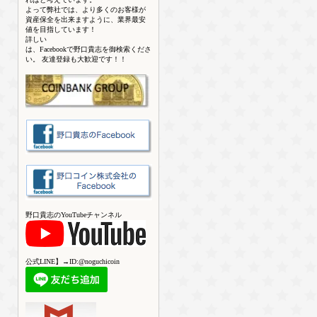
よって弊社では、より多くのお客様が
資産保全を出来ますように、業界最安
値を目指しています！
詳しい
は、Facebookで野口貴志を御検索くださ
い。 友達登録も大歓迎です！！
野口貴志のYouTubeチャンネル
公式LINE】→ID:@noguchicoin