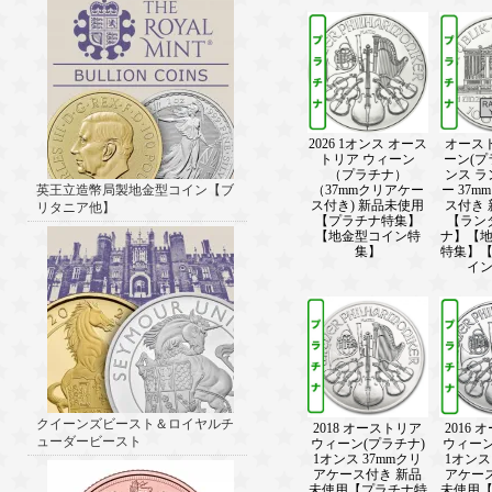
2026 1オンス オース
オース
トリア ウィーン
ーン(プ
（プラチナ）
ンス 
英王立造幣局製地金型コイン【ブ
（37mmクリアケー
ー 37
ス付き) 新品未使用
ス付き
リタニア他】
【プラチナ特集】
【ラン
【地金型コイン特
ナ】【
集】
特集】
イ
クイーンズビースト＆ロイヤルチ
2018 オーストリア
2016
ューダービースト
ウィーン(プラチナ)
ウィーン
1オンス 37mmクリ
1オンス
アケース付き 新品
アケー
未使用【プラチナ特
未使用