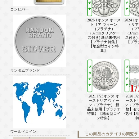
コンビバー
2026 1オンス オース
2024 
トリア ウィーン
トリア
（プラチナ）
（プ
（37mmクリアケー
（37m
ス付き) 新品未使用
ス付き)
【プラチナ特集】
【プラ
【地金型コイン特
集】
ランダムブランド
2021 1/25オンス オ
2026 1
ーストリア ウィー
ースト
ン（プラチナ） 新
ン（プラ
品未使用【プラチナ
枚】セ
特集】【地金型コイ
使用【
ン特集】
ワールドコイン
この商品のカテゴリの閲覧ラ