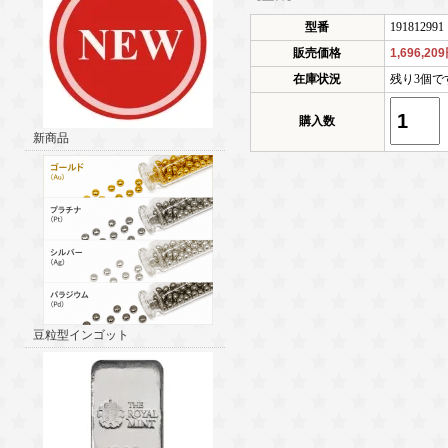
型番
191812991
販売価格
1,696,20
在庫状況
残り3個で
購入数
新商品
豆粒型インゴット