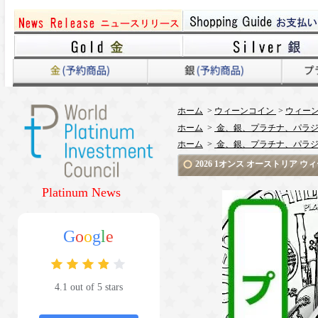
ホーム
>
ウィーンコイン
>
ウィーン
ホーム
>
金、銀、プラチナ、パラジ
ホーム
>
金、銀、プラチナ、パラジ
2026 1オンス オーストリア
Platinum News
G
o
o
g
l
e
4.1 out of 5 stars