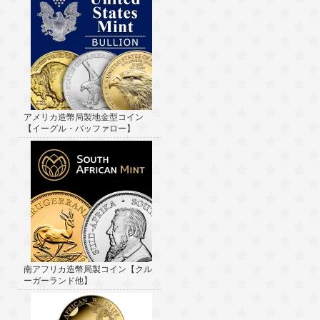
アメリカ造幣局製地金型コイン
【イーグル・バッファロー】
南アフリカ造幣局製コイン【クル
ーガーランド他】