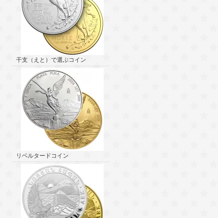
干支（えと）で選ぶコイン
リベルタードコイン