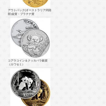
アウトバック(オーストラリア内陸
部)金貨・プラチナ貨
コアラコイン＆クッカバラ銀貨
（カワセミ）