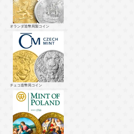
オランダ造幣局製コイン
チェコ造幣局コイン