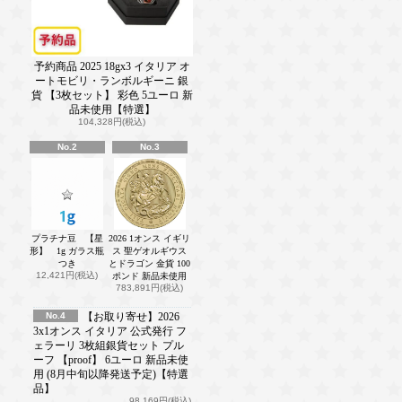
予約商品 2025 18gx3 イタリア オ
ートモビリ・ランボルギーニ 銀
貨 【3枚セット】 彩色 5ユーロ 新
品未使用【特選】
104,328円(税込)
No.2
No.3
プラチナ豆 【星
2026 1オンス イギリ
形】 1g ガラス瓶
ス 聖ゲオルギウス
つき
とドラゴン 金貨 100
12,421円(税込)
ポンド 新品未使用
783,891円(税込)
No.4
【お取り寄せ】2026
3x1オンス イタリア 公式発行 フ
ェラーリ 3枚組銀貨セット プル
ーフ 【proof】 6ユーロ 新品未使
用 (8月中旬以降発送予定)【特選
品】
98,169円(税込)