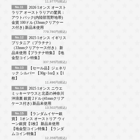
11,977円(税込)
No.11
2026 1オンス オースト
ラリア オーストラリアの驚異：
アウトバック(内陸部荒野地帯)
金貨 100ドル (33mmクリアケー
ス付き) 新品未使用
779,780円(税込)
No.12
2025 1オンス イギリス
ブリタニア（プラチナ）
（33mmクリアケース付き） 新
品未使用【プラチナ特集】【地
金型コイン特集】
337,585円(税込)
No.13
【セール品】ジェネリ
ック シルバー 【30g~1oz】x【1
枚】
11,496円(税込)
No.14
2025 1オンス ニウエ
ミッキーマウスと北斎の神奈川
沖浪裏 銀貨 2ドル (41mmクリア
ケース付き) 新品未使用
13,502円(税込)
No.15
【ランダムイヤー銀
貨】 1オンス オーストリア ウィ
ーン銀貨【1枚】 新品未使用
【地金型コイン特集】【ランダ
ムコイン特集】
12,358円(税込)