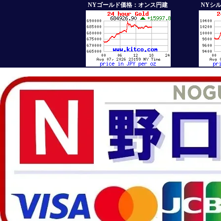
NYゴールド価格：オンス円建
NYシ