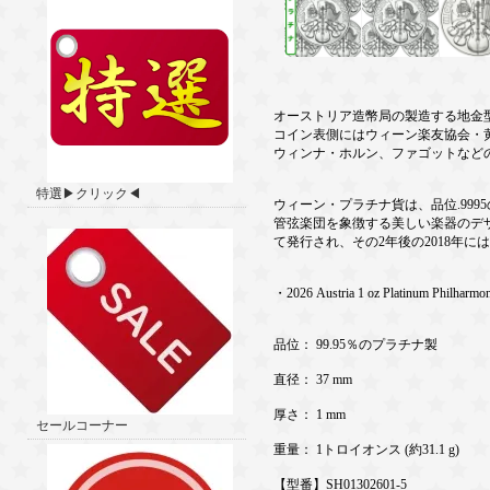
オーストリア造幣局の製造する地金
コイン表側にはウィーン楽友協会・
ウィンナ・ホルン、ファゴットなど
特選▶クリック◀
ウィーン・プラチナ貨は、品位.99
管弦楽団を象徴する美しい楽器のデザ
て発行され、その2年後の2018年に
・2026 Austria 1 oz Platinum Philharmo
品位： 99.95％のプラチナ製
直径： 37 mm
厚さ： 1 mm
セールコーナー
重量： 1トロイオンス (約31.1 g)
【型番】SH01302601-5