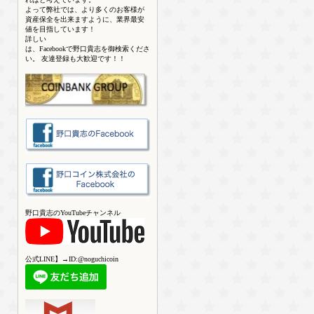
よって弊社では、より多くのお客様が
資産保全を出来ますように、業界最安
値を目指しています！
詳しい
は、Facebookで野口貴志を御検索くださ
い。 友達登録も大歓迎です！！
野口貴志のYouTubeチャンネル
公式LINE】→ID:@noguchicoin