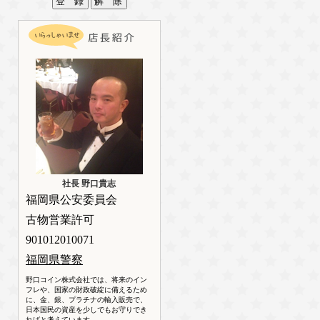
社長 野口貴志
福岡県公安委員会
古物営業許可
901012010071
福岡県警察
野口コイン株式会社では、将来のイン
フレや、国家の財政破綻に備えるため
に、金、銀、プラチナの輸入販売で、
日本国民の資産を少しでもお守りでき
ればと考えています。