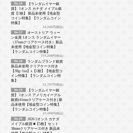
No.16
【ランダムイヤー銀
貨】 1オンス カナダ メイプル銀
貨【1枚】 新品未使用【地金型
コイン特集】【ランダムコイン
特集】
12,248円(税込)
No.17
オーストリア ウィー
ン金貨 1オンス ランダムイヤー
（37mmクリアケース付き）新品
未使用【地金型コイン特集】
【ランダムコイン特集】
774,298円(税込)
No.18
ランダムブランド銀貨
新品未使用 クリアケース付き
【30g~1oz】x【1枚】【地金型コ
イン特集】【ランダムコイン特
集】
11,797円(税込)
No.19
【ランダムイヤー銀
貨】 1オンス アメリカイーグル
銀貨(41mmクリアケース付き) 新
品未使用【地金型コイン特集】
【ランダムコイン特集】
12,469円(税込)
No.20
2026 1オンス カナダ
メイプル銀貨 ■【5枚】セット
38mmクリアケース付き 新品未