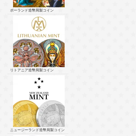
ポーランド造幣局製コイン
リトアニア造幣局製コイン
ニュージーランド造幣局製コイン