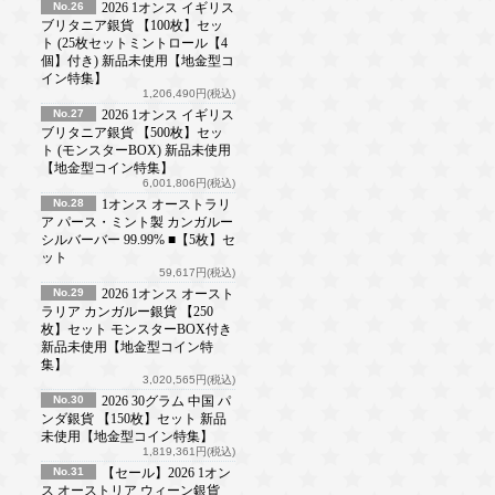
No.26
2026 1オンス イギリス
ブリタニア銀貨 【100枚】セッ
ト (25枚セットミントロール【4
個】付き) 新品未使用【地金型コ
イン特集】
1,206,490円(税込)
No.27
2026 1オンス イギリス
ブリタニア銀貨 【500枚】セッ
ト (モンスターBOX) 新品未使用
【地金型コイン特集】
6,001,806円(税込)
No.28
1オンス オーストラリ
ア パース・ミント製 カンガルー
シルバーバー 99.99% ■【5枚】セ
ット
59,617円(税込)
No.29
2026 1オンス オースト
ラリア カンガルー銀貨 【250
枚】セット モンスターBOX付き
新品未使用【地金型コイン特
集】
3,020,565円(税込)
No.30
2026 30グラム 中国 パ
ンダ銀貨 【150枚】セット 新品
未使用【地金型コイン特集】
1,819,361円(税込)
No.31
【セール】2026 1オン
ス オーストリア ウィーン銀貨