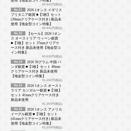
使用【地金型コイン特集】
60,941円(税込)
No.21
2026 1オンス イギリス
ブリタニア銀貨 ■【5枚】セット
(39mmクリアケース付き) 新品未
使用【地金型コイン特集】
60,941円(税込)
No.22
【セール】2026 1オン
ス オーストリア ウィーン銀貨
■【5枚】セット 37mmクリアケ
ース付き 新品未使用【地金型コ
イン特集】
60,630円(税込)
No.23
2026 30グラム 中国 パ
ンダ銀貨 ■【5枚】セット 40mm
クリアケース付き 新品未使用
【地金型コイン特集】
61,262円(税込)
No.24
2026 1オンス オースト
ラリア カンガルー銀貨 ■【5枚】
セット 41mmクリアケース付き
新品未使用
61,303円(税込)
No.25
2026 1オンス アメリカ
イーグル銀貨 ■【5枚】セット
(41mmクリアケース付き) 新品未
使用【地金型コイン特集】
62,035円(税込)