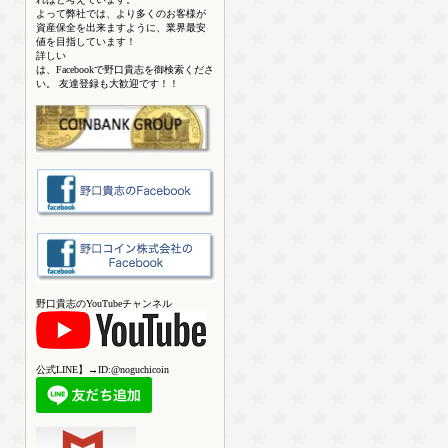
よって弊社では、より多くのお客様が
資産保全を出来ますように、業界最安
値を目指しています！
詳しい
は、Facebookで野口貴志を御検索くださ
い。 友達登録も大歓迎です！！
野口貴志のYouTubeチャンネル
公式LINE】→ID:@noguchicoin