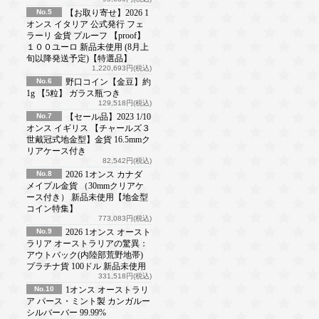
No.5
【お取り寄せ】2026 1
オンス イタリア 公式発行 フェ
ラーリ 金貨 プルーフ 【proof】
１００ユーロ 新品未使用 (8月上
旬以降発送予定)【特選品】
1,220,693円(税込)
No.6
野口コイン【金豆】約
1g 【5粒】 ガラス瓶つき
129,518円(税込)
No.7
【セール品】2023 1/10
オンス イギリス 【チャールズ３
世戴冠式地金型】金貨 16.5mmク
リアケース付き
82,542円(税込)
No.8
2026 1オンス カナダ
メイプル金貨 （30mmクリアケ
ース付き） 新品未使用【地金型
コイン特集】
773,083円(税込)
No.9
2026 1オンス オースト
ラリア オーストラリアの驚異：
アウトバック(内陸部荒野地帯)
プラチナ貨 100ドル 新品未使用
331,518円(税込)
No.10
1オンス オーストラリ
ア パース・ミント製 カンガルー
シルバーバー 99.99%