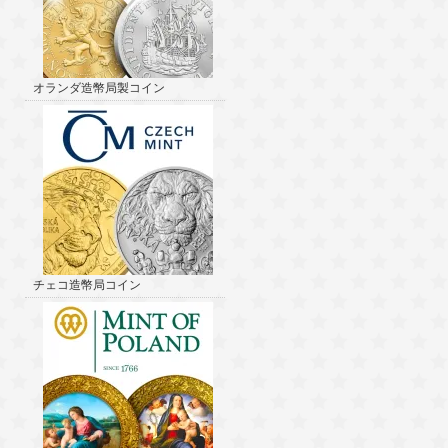
オランダ造幣局製コイン
チェコ造幣局コイン