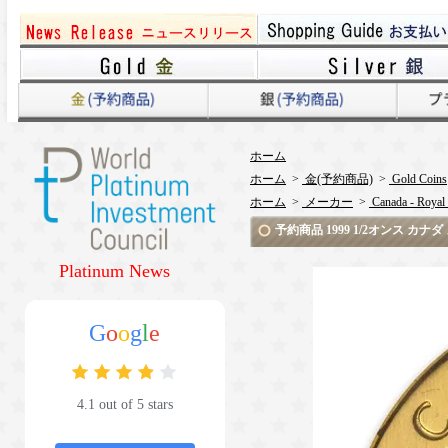
ホーム
ホーム
>
金(予約商品)
>
Gold Coins
ホーム
>
メーカー
>
Canada - Royal
予約商品 1999 1/2オンス カ
Platinum News
G
o
o
g
l
e
4.1 out of 5 stars