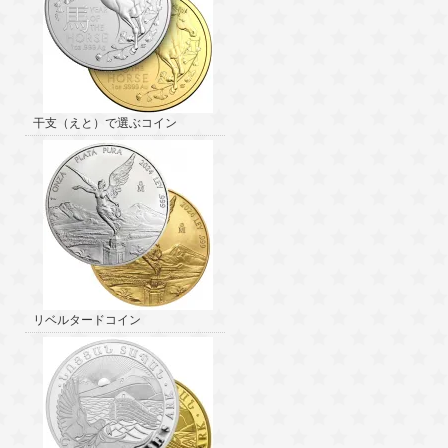
干支（えと）で選ぶコイン
リベルタードコイン