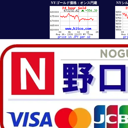
NYゴールド価格：オンス円建
NYシ