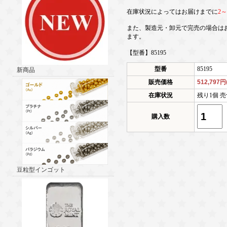
在庫状況によってはお届けまでに
2
また、製造元・卸元で完売の場合は
ます。
【型番】85195
型番
85195
新商品
販売価格
512,797
在庫状況
残り1個 売
購入数
豆粒型インゴット