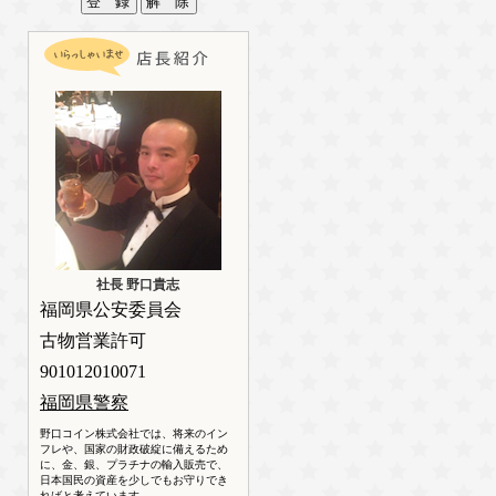
社長 野口貴志
福岡県公安委員会
古物営業許可
901012010071
福岡県警察
野口コイン株式会社では、将来のイン
フレや、国家の財政破綻に備えるため
に、金、銀、プラチナの輸入販売で、
日本国民の資産を少しでもお守りでき
ればと考えています。