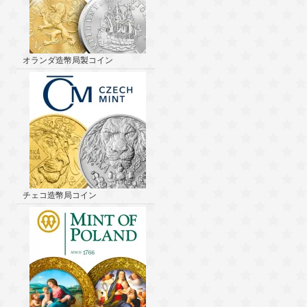
オランダ造幣局製コイン
チェコ造幣局コイン