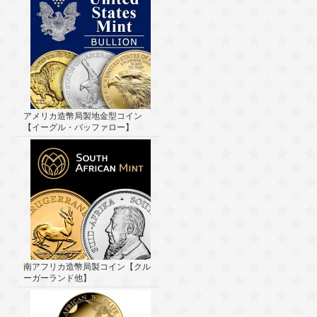
アメリカ造幣局製地金型コイン
【イーグル・バッファロー】
南アフリカ造幣局製コイン【クル
ーガーランド他】