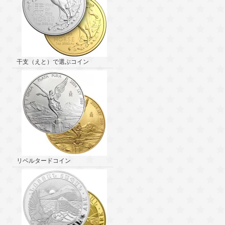
干支（えと）で選ぶコイン
リベルタードコイン