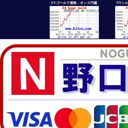
NYゴールド価格：オンス円建
NYシ