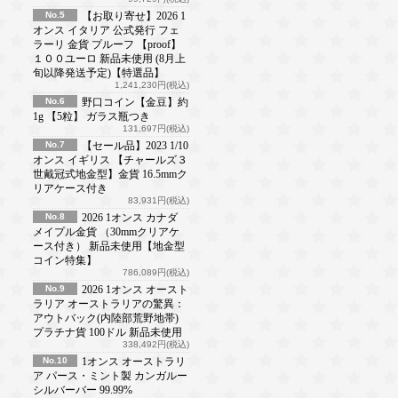
No.5
【お取り寄せ】2026 1
オンス イタリア 公式発行 フェ
ラーリ 金貨 プルーフ 【proof】
１００ユーロ 新品未使用 (8月上
旬以降発送予定)【特選品】
1,241,230円(税込)
No.6
野口コイン【金豆】約
1g 【5粒】 ガラス瓶つき
131,697円(税込)
No.7
【セール品】2023 1/10
オンス イギリス 【チャールズ３
世戴冠式地金型】金貨 16.5mmク
リアケース付き
83,931円(税込)
No.8
2026 1オンス カナダ
メイプル金貨 （30mmクリアケ
ース付き） 新品未使用【地金型
コイン特集】
786,089円(税込)
No.9
2026 1オンス オースト
ラリア オーストラリアの驚異：
アウトバック(内陸部荒野地帯)
プラチナ貨 100ドル 新品未使用
338,492円(税込)
No.10
1オンス オーストラリ
ア パース・ミント製 カンガルー
シルバーバー 99.99%