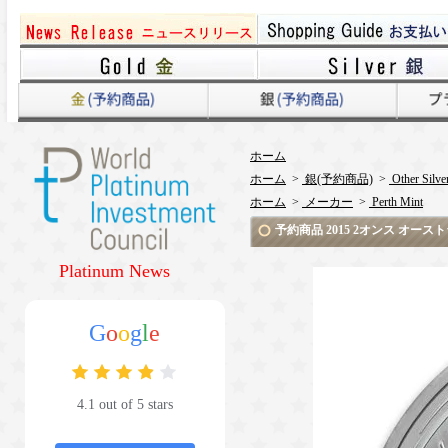
ホーム
ホーム
>
銀(予約商品)
>
Other Silve
ホーム
>
メーカー
>
Perth Mint
予約商品 2015 2オンス オース
Platinum News
G
o
o
g
l
e
4.1 out of 5 stars