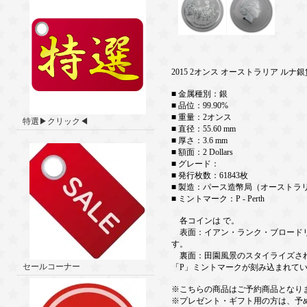
2015 2オンス オーストラリア ルナ銀
■ 金属種別：銀
■ 品位：99.90%
■ 重量：2オンス
特選▶クリック◀
■ 直径：55.60 mm
■ 厚さ：3.6 mm
■ 額面：2 Dollars
■ グレード：
■ 発行枚数：61843枚
■ 製造：パース造幣局（オーストラ
■ ミントマーク：P - Perth
各コインは で。
表面：イアン・ランク・ブロードリー
す。
裏面：田園風景のスタイライズされたヤ
セールコーナー
「P」ミントマークが刻み込まれて
※こちらの商品はご予約商品となり
※プレゼント・ギフト用の方は、予