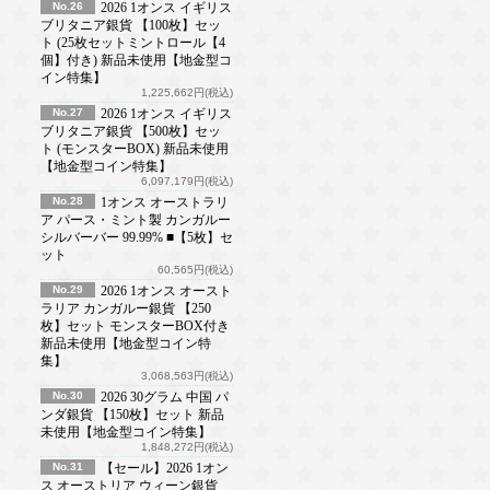
No.26
2026 1オンス イギリス
ブリタニア銀貨 【100枚】セッ
ト (25枚セットミントロール【4
個】付き) 新品未使用【地金型コ
イン特集】
1,225,662円(税込)
No.27
2026 1オンス イギリス
ブリタニア銀貨 【500枚】セッ
ト (モンスターBOX) 新品未使用
【地金型コイン特集】
6,097,179円(税込)
No.28
1オンス オーストラリ
ア パース・ミント製 カンガルー
シルバーバー 99.99% ■【5枚】セ
ット
60,565円(税込)
No.29
2026 1オンス オースト
ラリア カンガルー銀貨 【250
枚】セット モンスターBOX付き
新品未使用【地金型コイン特
集】
3,068,563円(税込)
No.30
2026 30グラム 中国 パ
ンダ銀貨 【150枚】セット 新品
未使用【地金型コイン特集】
1,848,272円(税込)
No.31
【セール】2026 1オン
ス オーストリア ウィーン銀貨