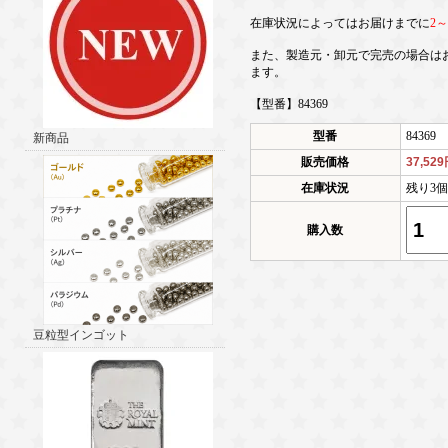
在庫状況によってはお届けまでに
2
また、製造元・卸元で完売の場合は
ます。
【型番】84369
型番
84369
新商品
販売価格
37,52
在庫状況
残り3
購入数
豆粒型インゴット