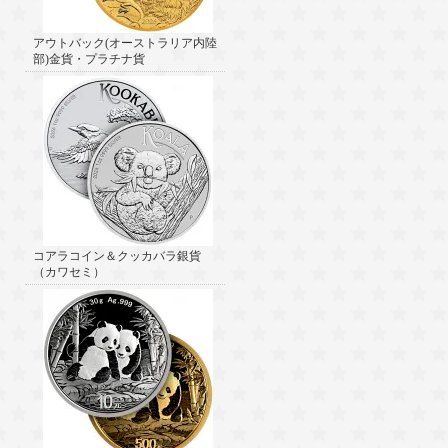
アウトバック(オーストラリア内陸
部)金貨・プラチナ貨
コアラコイン＆クッカバラ銀貨
（カワセミ）