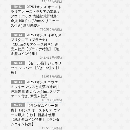
12,168円(税込)
No.11
2026 1オンス オースト
ラリア オーストラリアの驚異：
アウトバック(内陸部荒野地帯)
金貨 100ドル (33mmクリアケー
ス付き) 新品未使用
776,536円(税込)
No.12
2025 1オンス イギリス
ブリタニア（プラチナ）
（33mmクリアケース付き） 新
品未使用【プラチナ特集】【地
金型コイン特集】
342,412円(税込)
No.13
【セール品】ジェネリ
ック シルバー 【30g~1oz】x【1
枚】
11,678円(税込)
No.14
2025 1オンス ニウエ
ミッキーマウスと北斎の神奈川
沖浪裏 銀貨 2ドル (41mmクリア
ケース付き) 新品未使用
13,717円(税込)
No.15
【ランダムイヤー銀
貨】 1オンス オーストリア ウィ
ーン銀貨【1枚】 新品未使用
【地金型コイン特集】【ランダ
ムコイン特集】
12,555円(税込)