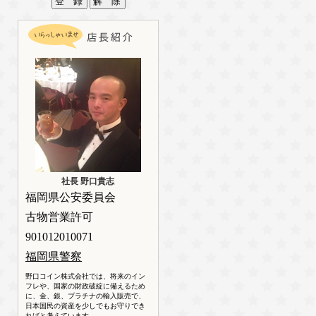
社長 野口貴志
福岡県公安委員会
古物営業許可
901012010071
福岡県警察
野口コイン株式会社では、将来のイン
フレや、国家の財政破綻に備えるため
に、金、銀、プラチナの輸入販売で、
日本国民の資産を少しでもお守りでき
ればと考えています。