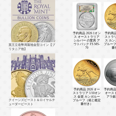
予約商品 2026 1オン
予約商品 
ス オーストラリア
ストラリ
シルバー の驚異 ア
ス カ
ウトバック FS MS-
プルー
英王立造幣局製地金型コイン【ブ
70
書
リタニア他】
予約商品 2026 オー
予約商品 2
ストラリア 1/10オン
オース
ス 金貨 カンガルー
アラ銀
クイーンズビースト＆ロイヤルチ
プルーフ（箱と鑑定
書付き）
ューダービースト