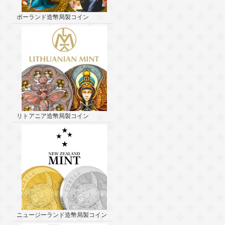
ポーランド造幣局製コイン
リトアニア造幣局製コイン
ニュージーランド造幣局製コイン