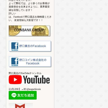
よって弊社では、より多くのお客様が
資産保全を出来ますように、業界最安
値を目指しています！
詳しい
は、Facebookで野口貴志を御検索くださ
い。 友達登録も大歓迎です！！
野口貴志のYouTubeチャンネル
公式LINE】→ID:@noguchicoin