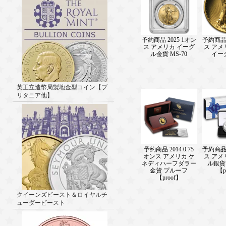
予約商品 2025 1オン
予約商品 
ス アメリカ イーグ
ス アメ
ル金貨 MS-70
イー
英王立造幣局製地金型コイン【ブ
リタニア他】
予約商品 2014 0.75
予約商品 
オンス アメリカ ケ
ス アメ
ネディハーフダラー
ル銀貨
金貨 プルーフ
【p
【proof】
クイーンズビースト＆ロイヤルチ
ューダービースト