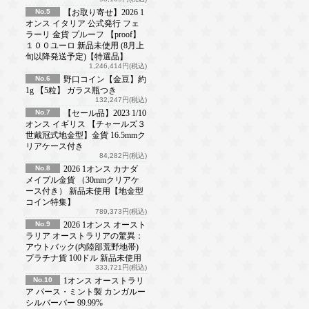
No.5
【お取り寄せ】2026 1
オンス イタリア 公式発行 フェ
ラーリ 金貨 プルーフ 【proof】
１００ユーロ 新品未使用 (8月上
旬以降発送予定)【特選品】
1,246,414円(税込)
No.6
野口コイン【金豆】約
1g 【5粒】 ガラス瓶つき
132,247円(税込)
No.7
【セール品】2023 1/10
オンス イギリス 【チャールズ３
世戴冠式地金型】金貨 16.5mmク
リアケース付き
84,282円(税込)
No.8
2026 1オンス カナダ
メイプル金貨 （30mmクリアケ
ース付き） 新品未使用【地金型
コイン特集】
789,373円(税込)
No.9
2026 1オンス オースト
ラリア オーストラリアの驚異：
アウトバック(内陸部荒野地帯)
プラチナ貨 100ドル 新品未使用
333,721円(税込)
No.10
1オンス オーストラリ
ア パース・ミント製 カンガルー
シルバーバー 99.99%