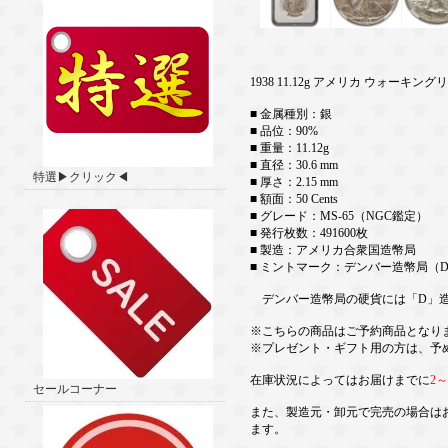
1938 11.12g アメリカ ウォーキ
■ 金属種別：銀
■ 品位：90%
■ 重量：11.12g
■ 直径：30.6 mm
特選▶クリック◀
■ 厚さ：2.15 mm
■ 額面：50 Cents
■ グレード：MS-65（NGC鑑定）
■ 発行枚数：491600枚
■ 製造：アメリカ合衆国造幣局
■ ミントマーク：デンバー造幣局（
デンバー造幣局の硬貨には「D」造
※こちらの商品はご予約商品となり
※プレゼント・ギフト用の方は、予
在庫状況によってはお届けまでに
2
セールコーナー
また、製造元・卸元で完売の場合は
ます。