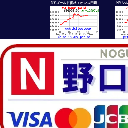
NYゴールド価格：オンス円建
NYシ