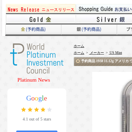
ホーム
ホーム
>
メーカー
>
US Mint
予約商品 1938 11.12g ア
Platinum News
G
o
o
g
l
e
4.1 out of 5 stars