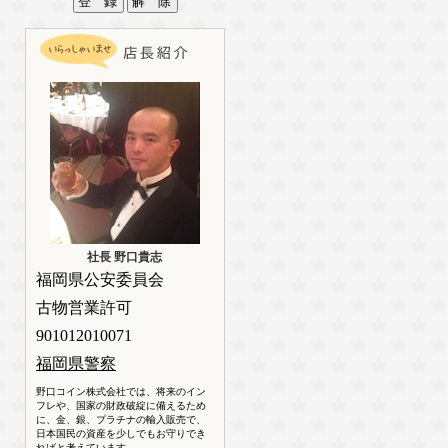
社長 野口貴志
福岡県公安委員会
古物営業許可
901012010071
福岡県警察
野口コイン株式会社では、将来のイン
フレや、国家の財政破綻に備えるため
に、金、銀、プラチナの輸入販売で、
日本国民の資産を少しでもお守りでき
ればと考えています。