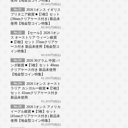
使用【地金型コイン特集】
60,941円(税込)
No.21
2026 1オンス イギリス
ブリタニア銀貨 ■【5枚】セット
(39mmクリアケース付き) 新品未
使用【地金型コイン特集】
60,941円(税込)
No.22
【セール】2026 1オン
ス オーストリア ウィーン銀貨
■【5枚】セット 37mmクリアケ
ース付き 新品未使用【地金型コ
イン特集】
60,630円(税込)
No.23
2026 30グラム 中国 パ
ンダ銀貨 ■【5枚】セット 40mm
クリアケース付き 新品未使用
【地金型コイン特集】
61,262円(税込)
No.24
2026 1オンス オースト
ラリア カンガルー銀貨 ■【5枚】
セット 41mmクリアケース付き
新品未使用
61,303円(税込)
No.25
2026 1オンス アメリカ
イーグル銀貨 ■【5枚】セット
(41mmクリアケース付き) 新品未
使用【地金型コイン特集】
62,035円(税込)