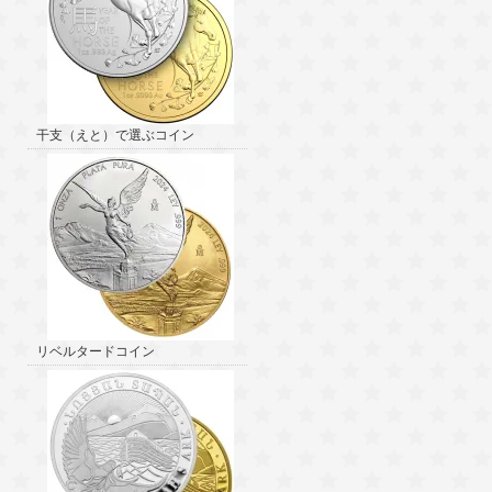
干支（えと）で選ぶコイン
リベルタードコイン