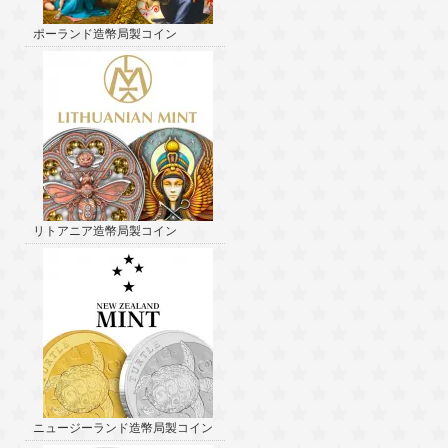
ポーランド造幣局製コイン
リトアニア造幣局製コイン
ニュージーランド造幣局製コイン