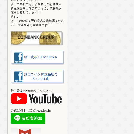
よって弊社では、より多くのお客様が
資産保全を出来ますように、業界最安
値を目指しています！
詳しい
は、Facebookで野口貴志を御検索くださ
い。 友達登録も大歓迎です！！
野口貴志のYouTubeチャンネル
公式LINE】→ID:@noguchicoin