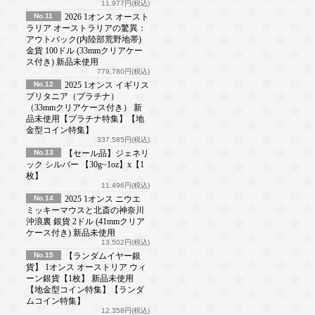
11,977円(税込)
No.11
2026 1オンス オースト
ラリア オーストラリアの驚異：
アウトバック(内陸部荒野地帯)
金貨 100ドル (33mmクリアケー
ス付き) 新品未使用
779,780円(税込)
No.12
2025 1オンス イギリス
ブリタニア（プラチナ）
（33mmクリアケース付き） 新
品未使用【プラチナ特集】【地
金型コイン特集】
337,585円(税込)
No.13
【セール品】ジェネリ
ック シルバー 【30g~1oz】x【1
枚】
11,496円(税込)
No.14
2025 1オンス ニウエ
ミッキーマウスと北斎の神奈川
沖浪裏 銀貨 2ドル (41mmクリア
ケース付き) 新品未使用
13,502円(税込)
No.15
【ランダムイヤー銀
貨】 1オンス オーストリア ウィ
ーン銀貨【1枚】 新品未使用
【地金型コイン特集】【ランダ
ムコイン特集】
12,358円(税込)