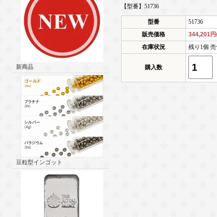
【型番】51736
型番
51736
販売価格
344,201
在庫状況
残り1個 売
新商品
購入数
豆粒型インゴット