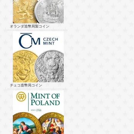
オランダ造幣局製コイン
チェコ造幣局コイン