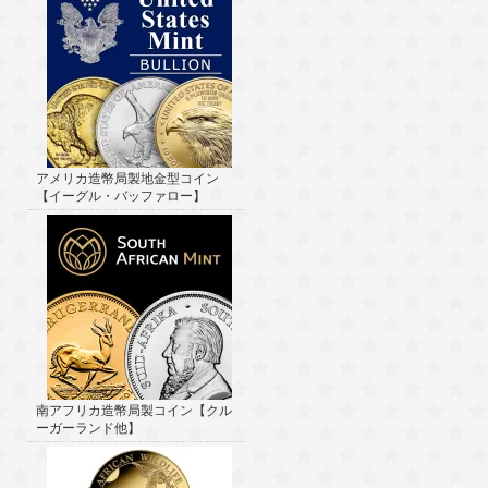
アメリカ造幣局製地金型コイン
【イーグル・バッファロー】
南アフリカ造幣局製コイン【クル
ーガーランド他】