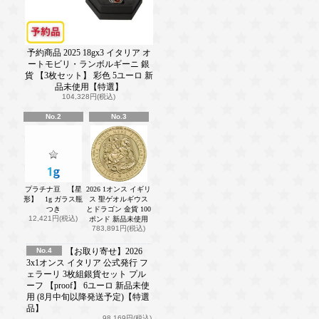
予約商品 2025 18gx3 イタリア オ
ートモビリ・ランボルギーニ 銀
貨 【3枚セット】 彩色 5ユーロ 新
品未使用【特選】
104,328円(税込)
No.2
No.3
プラチナ豆 【星
2026 1オンス イギリ
形】 1g ガラス瓶
ス 聖ゲオルギウス
つき
とドラゴン 金貨 100
12,421円(税込)
ポンド 新品未使用
783,891円(税込)
No.4
【お取り寄せ】2026
3x1オンス イタリア 公式発行 フ
ェラーリ 3枚組銀貨セット プル
ーフ 【proof】 6ユーロ 新品未使
用 (8月中旬以降発送予定)【特選
品】
98,169円(税込)