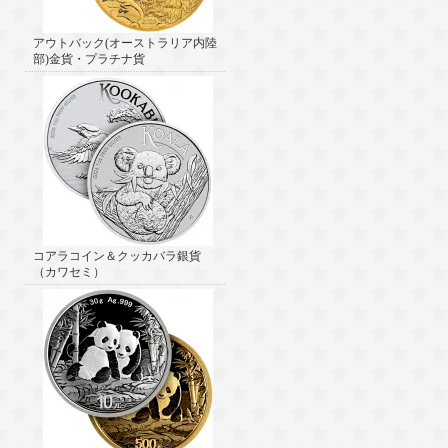
アウトバック(オーストラリア内陸
部)金貨・プラチナ貨
コアラコイン＆クッカバラ銀貨
（カワセミ）