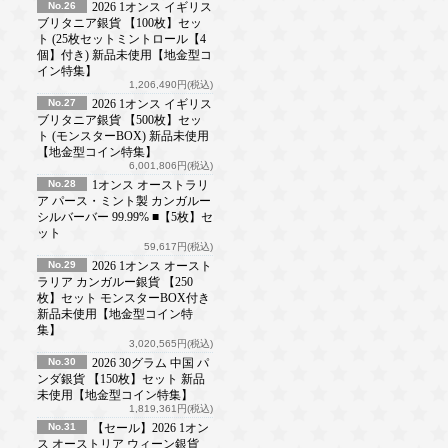
No.26
2026 1オンス イギリス
ブリタニア銀貨 【100枚】セッ
ト (25枚セットミントロール【4
個】付き) 新品未使用【地金型コ
イン特集】
1,206,490円(税込)
No.27
2026 1オンス イギリス
ブリタニア銀貨 【500枚】セッ
ト (モンスターBOX) 新品未使用
【地金型コイン特集】
6,001,806円(税込)
No.28
1オンス オーストラリ
ア パース・ミント製 カンガルー
シルバーバー 99.99% ■【5枚】セ
ット
59,617円(税込)
No.29
2026 1オンス オースト
ラリア カンガルー銀貨 【250
枚】セット モンスターBOX付き
新品未使用【地金型コイン特
集】
3,020,565円(税込)
No.30
2026 30グラム 中国 パ
ンダ銀貨 【150枚】セット 新品
未使用【地金型コイン特集】
1,819,361円(税込)
No.31
【セール】2026 1オン
ス オーストリア ウィーン銀貨