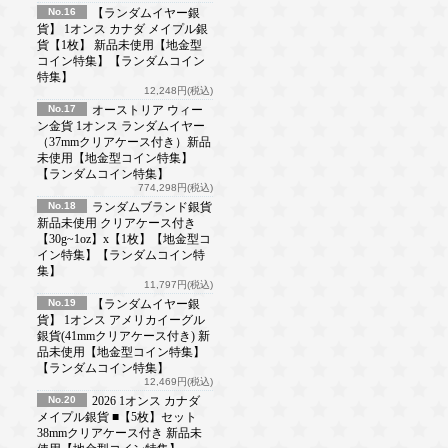
No.16
【ランダムイヤー銀
貨】 1オンス カナダ メイプル銀
貨【1枚】 新品未使用【地金型
コイン特集】【ランダムコイン
特集】
12,248円(税込)
No.17
オーストリア ウィー
ン金貨 1オンス ランダムイヤー
（37mmクリアケース付き）新品
未使用【地金型コイン特集】
【ランダムコイン特集】
774,298円(税込)
No.18
ランダムブランド銀貨
新品未使用 クリアケース付き
【30g~1oz】x【1枚】【地金型コ
イン特集】【ランダムコイン特
集】
11,797円(税込)
No.19
【ランダムイヤー銀
貨】 1オンス アメリカイーグル
銀貨(41mmクリアケース付き) 新
品未使用【地金型コイン特集】
【ランダムコイン特集】
12,469円(税込)
No.20
2026 1オンス カナダ
メイプル銀貨 ■【5枚】セット
38mmクリアケース付き 新品未