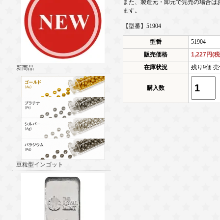
また、製造元・卸元で完売の場合は
ます。
【型番】51904
型番
51904
販売価格
1,227円(
在庫状況
残り9個 売
新商品
購入数
豆粒型インゴット