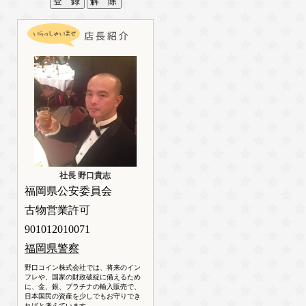
社長 野口貴志
福岡県公安委員会
古物営業許可
901012010071
福岡県警察
野口コイン株式会社では、将来のイン
フレや、国家の財政破綻に備えるため
に、金、銀、プラチナの輸入販売で、
日本国民の資産を少しでもお守りでき
ればと考えています。