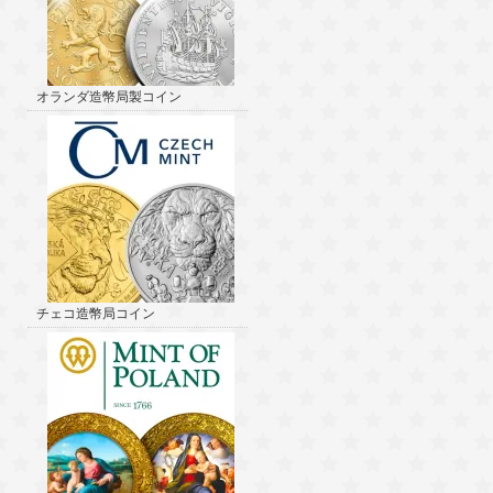
オランダ造幣局製コイン
チェコ造幣局コイン