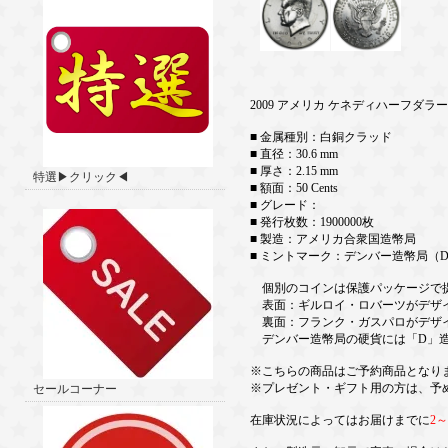
2009 アメリカ ケネディハーフダラ
■ 金属種別：白銅クラッド
■ 直径：30.6 mm
■ 厚さ：2.15 mm
特選▶クリック◀
■ 額面：50 Cents
■ グレード：
■ 発行枚数：1900000枚
■ 製造：アメリカ合衆国造幣局
■ ミントマーク：デンバー造幣局（
個別のコインは保護パッケージで
表面：ギルロイ・ロバーツがデザイ
裏面：フランク・ガスパロがデザイ
デンバー造幣局の硬貨には「D」造
※こちらの商品はご予約商品となり
※プレゼント・ギフト用の方は、予
セールコーナー
在庫状況によってはお届けまでに
2