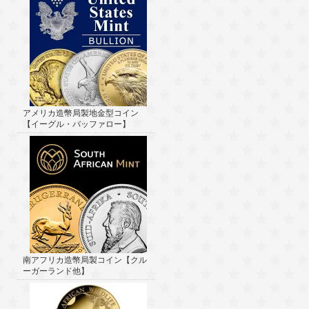
アメリカ造幣局製地金型コイン
【イーグル・バッファロー】
南アフリカ造幣局製コイン【クル
ーガーランド他】