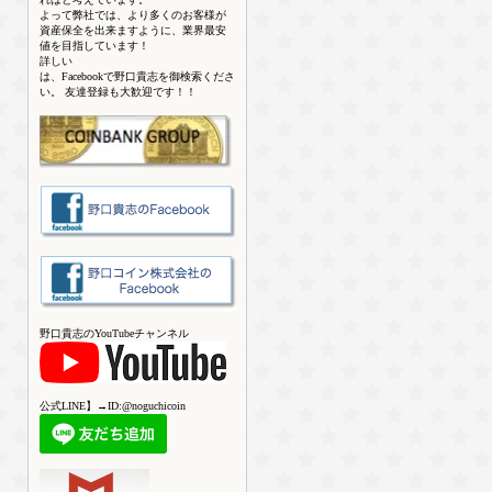
よって弊社では、より多くのお客様が
資産保全を出来ますように、業界最安
値を目指しています！
詳しい
は、Facebookで野口貴志を御検索くださ
い。 友達登録も大歓迎です！！
野口貴志のYouTubeチャンネル
公式LINE】→ID:@noguchicoin