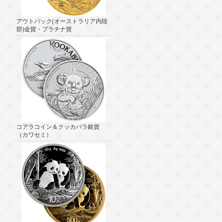
アウトバック(オーストラリア内陸
部)金貨・プラチナ貨
コアラコイン＆クッカバラ銀貨
（カワセミ）