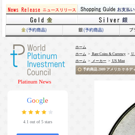
ホーム
ホーム
>
Rare Coins & Currency
>
U.
ホーム
>
メーカー
>
US Mint
予約商品 2009 アメリカ ケ
Platinum News
G
o
o
g
l
e
4.1 out of 5 stars