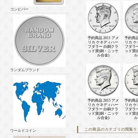
コンビバー
予約商品 2011 アメ
予約商品 
リカ ケネディハー
リカ 
フダラー 白銅クラ
フダラ
ッド貨(銅・ニッケ
ッド貨
ル合金)
ル
ランダムブランド
予約商品 2015 アメ
予約商品 
リカ ケネディハー
リカ 
フダラー 白銅クラ
フダラ
ッド貨(銅・ニッケ
ッド貨
ル合金)
ル
この商品のカテゴリの閲覧ラ
ワールドコイン