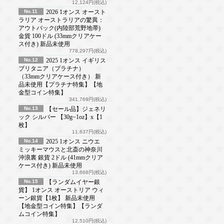
12,124円(税込)
No.11
2026 1オンス オースト
ラリア オーストラリアの驚異：
アウトバック(内陸部荒野地帯)
金貨 100ドル (33mmクリアケー
ス付き) 新品未使用
778,297円(税込)
No.12
2025 1オンス イギリス
ブリタニア（プラチナ）
（33mmクリアケース付き） 新
品未使用【プラチナ特集】【地
金型コイン特集】
341,769円(税込)
No.13
【セール品】ジェネリ
ック シルバー 【30g~1oz】x【1
枚】
11,637円(税込)
No.14
2025 1オンス ニウエ
ミッキーマウスと北斎の神奈川
沖浪裏 銀貨 2ドル (41mmクリア
ケース付き) 新品未使用
13,668円(税込)
No.15
【ランダムイヤー銀
貨】 1オンス オーストリア ウィ
ーン銀貨【1枚】 新品未使用
【地金型コイン特集】【ランダ
ムコイン特集】
12,510円(税込)