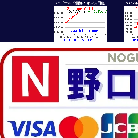
NYゴールド価格：オンス円建
NYシ