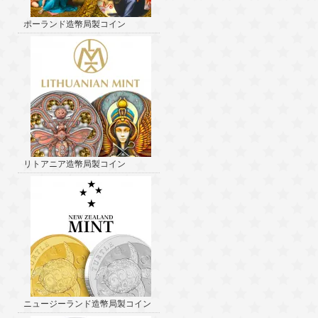
ポーランド造幣局製コイン
リトアニア造幣局製コイン
ニュージーランド造幣局製コイン