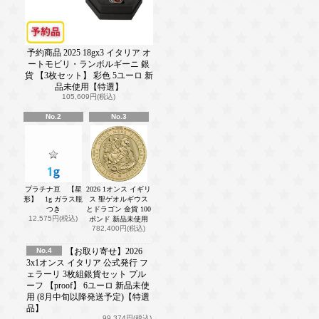
予約商品 2025 18gx3 イタリア オ
ートモビリ・ランボルギーニ 銀
貨 【3枚セット】 彩色 5ユーロ 新
品未使用【特選】
105,609円(税込)
No.2
No.3
プラチナ豆 【星
2026 1オンス イギリ
形】 1g ガラス瓶
ス 聖ゲオルギウス
つき
とドラゴン 金貨 100
12,575円(税込)
ポンド 新品未使用
782,400円(税込)
No.4
【お取り寄せ】2026
3x1オンス イタリア 公式発行 フ
ェラーリ 3枚組銀貨セット プル
ーフ 【proof】 6ユーロ 新品未使
用 (8月中旬以降発送予定)【特選
品】
99,374円(税込)