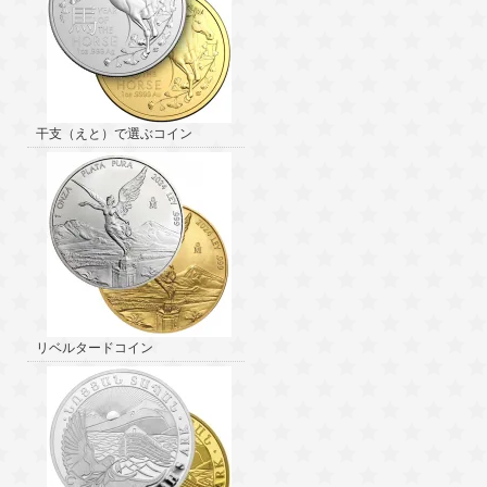
干支（えと）で選ぶコイン
リベルタードコイン