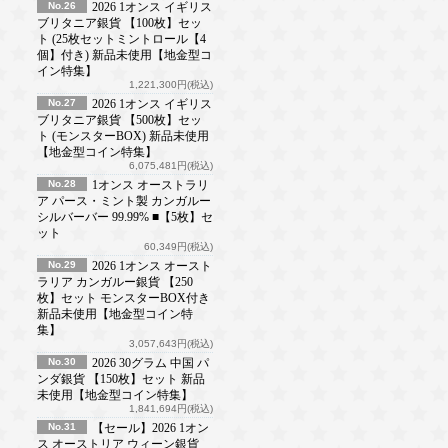
No.26
2026 1オンス イギリス
ブリタニア銀貨 【100枚】セッ
ト (25枚セットミントロール【4
個】付き) 新品未使用【地金型コ
イン特集】
1,221,300円(税込)
No.27
2026 1オンス イギリス
ブリタニア銀貨 【500枚】セッ
ト (モンスターBOX) 新品未使用
【地金型コイン特集】
6,075,481円(税込)
No.28
1オンス オーストラリ
ア パース・ミント製 カンガルー
シルバーバー 99.99% ■【5枚】セ
ット
60,349円(税込)
No.29
2026 1オンス オースト
ラリア カンガルー銀貨 【250
枚】セット モンスターBOX付き
新品未使用【地金型コイン特
集】
3,057,643円(税込)
No.30
2026 30グラム 中国 パ
ンダ銀貨 【150枚】セット 新品
未使用【地金型コイン特集】
1,841,694円(税込)
No.31
【セール】2026 1オン
ス オーストリア ウィーン銀貨