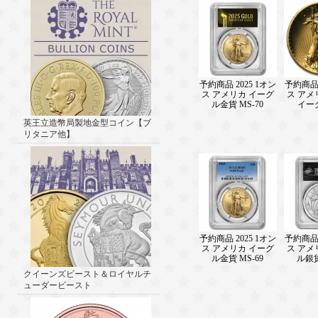
予約商品 2025 1オン
予約商品 
ス アメリカ イーグ
ス アメ
ル金貨 MS-70
イー
英王立造幣局製地金型コイン【ブ
リタニア他】
予約商品 2025 1オン
予約商品 
ス アメリカ イーグ
ス アメ
ル金貨 MS-69
ル銀貨
クイーンズビースト＆ロイヤルチ
ューダービースト