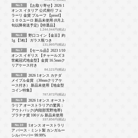
No.5
【お取り寄せ】2026 1
オンス イタリア 公式発行 フェ
ラーリ 金貨 プルーフ 【proof】
１００ユーロ 新品未使用 (8月上
旬以降発送予定)【特選品】
1,244,044円(税込)
No.6
野口コイン【金豆】約
1g 【5粒】 ガラス瓶つき
131,995円(税込)
No.7
【セール品】2023 1/10
オンス イギリス 【チャールズ３
世戴冠式地金型】金貨 16.5mmク
リアケース付き
84,121円(税込)
No.8
2026 1オンス カナダ
メイプル金貨 （30mmクリアケ
ース付き） 新品未使用【地金型
コイン特集】
787,872円(税込)
No.9
2026 1オンス オースト
ラリア オーストラリアの驚異：
アウトバック(内陸部荒野地帯)
プラチナ貨 100ドル 新品未使用
337,856円(税込)
No.10
1オンス オーストラリ
ア パース・ミント製 カンガルー
シルバーバー 99.99%