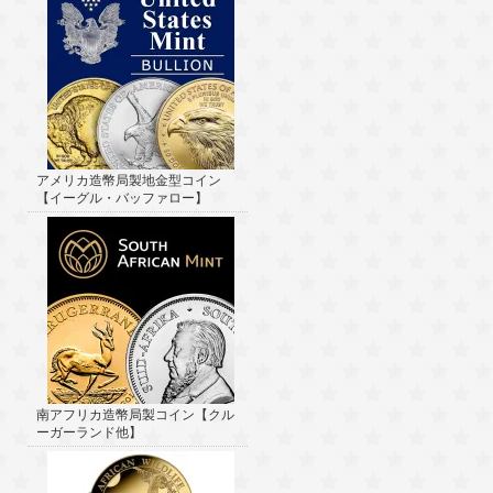
アメリカ造幣局製地金型コイン
【イーグル・バッファロー】
南アフリカ造幣局製コイン【クル
ーガーランド他】