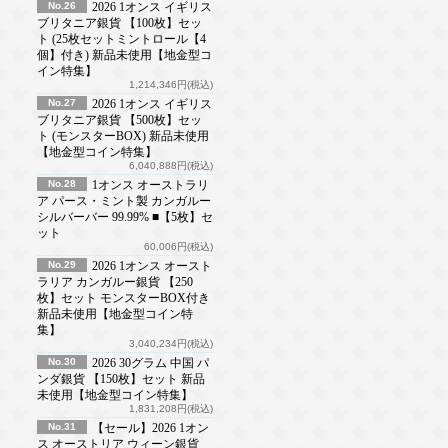
No.26
2026 1オンス イギリス
ブリタニア銀貨 【100枚】セッ
ト (25枚セットミントロール【4
個】付き) 新品未使用【地金型コ
イン特集】
1,214,346円(税込)
No.27
2026 1オンス イギリス
ブリタニア銀貨 【500枚】セッ
ト (モンスターBOX) 新品未使用
【地金型コイン特集】
6,040,888円(税込)
No.28
1オンス オーストラリ
ア パース・ミント製 カンガルー
シルバーバー 99.99% ■【5枚】セ
ット
60,006円(税込)
No.29
2026 1オンス オースト
ラリア カンガルー銀貨 【250
枚】セット モンスターBOX付き
新品未使用【地金型コイン特
集】
3,040,234円(税込)
No.30
2026 30グラム 中国 パ
ンダ銀貨 【150枚】セット 新品
未使用【地金型コイン特集】
1,831,208円(税込)
No.31
【セール】2026 1オン
ス オーストリア ウィーン銀貨