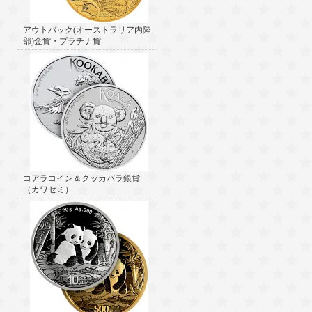
アウトバック(オーストラリア内陸
部)金貨・プラチナ貨
コアラコイン＆クッカバラ銀貨
（カワセミ）