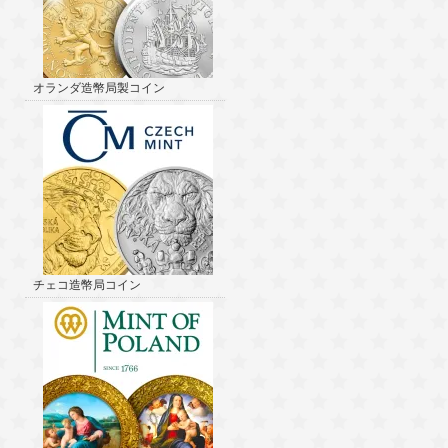
オランダ造幣局製コイン
チェコ造幣局コイン