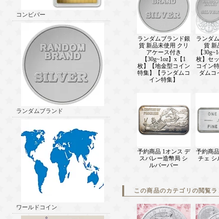
コンビバー
ランダムブランド銀
ランダ
貨 新品未使用 クリ
貨 
アケース付き
【30g~1
【30g~1oz】x【1
枚】セ
枚】【地金型コイン
コイン
特集】【ランダムコ
ダムコ
イン特集】
ランダムブランド
予約商品 1オンス デ
予約商品
スバレー造幣局 シ
チェ 
ルバーバー
この商品のカテゴリの閲覧ラ
ワールドコイン