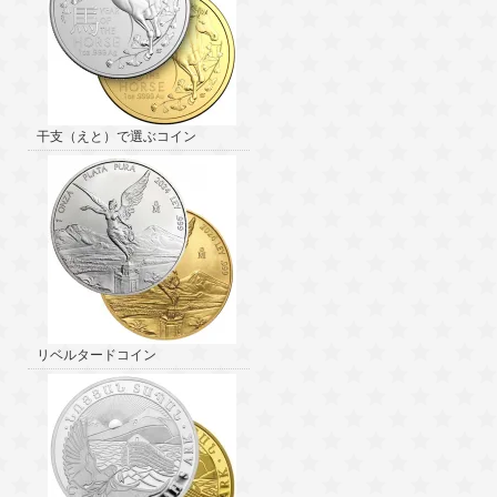
干支（えと）で選ぶコイン
リベルタードコイン