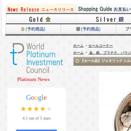
ホーム
>
セールコーナー
ホーム
>
金、銀、プラチナ、パラジ
【セール品】ジェネリック シルバー
Platinum News
G
o
o
g
l
e
4.1 out of 5 stars