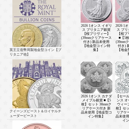
2026 1オンス イギリ
2026 
ス ブリタニア銀貨
ス ブ
【桜プリヴィー】
【桜プ
(39mmクリアケース
■【5
付き) 新品未使用
(39m
【地金型コイン特
付き)
集】
【地金
英王立造幣局製地金型コイン【ブ
リタニア他】
2026 1オンス カナダ
【セール】
メイプル銀貨 ■【5
ンス 
枚】セット 38mmク
ウィー
リアケース付き 新
枚】セッ
クイーンズビースト＆ロイヤルチ
品未使用【地金型コ
リアケ
ューダービースト
イン特集】
品未使
イ