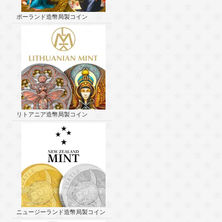
ポーランド造幣局製コイン
リトアニア造幣局製コイン
ニュージーランド造幣局製コイン