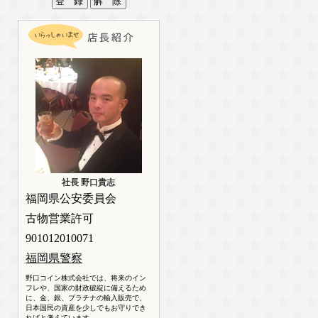
社長 野口貴志
福岡県公安委員会
古物営業許可
901012010071
福岡県警察
野口コイン株式会社では、将来のイン
フレや、国家の財政破綻に備えるため
に、金、銀、プラチナの輸入販売で、
日本国民の資産を少しでもお守りでき
ればと考えています。