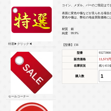
コイン、メダル、バーのご指定はで
表面に変色や傷などが見られる場合
変色や傷は、弊社の地金買取価格に
材質 銀
純度 99.9%
特選▶クリック◀
【型番】156
型番
93273900
販売価格
11,571
在庫状況
残り41
購入数
セールコーナー