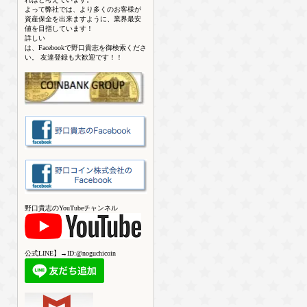
よって弊社では、より多くのお客様が
資産保全を出来ますように、業界最安
値を目指しています！
詳しい
は、Facebookで野口貴志を御検索くださ
い。 友達登録も大歓迎です！！
野口貴志のYouTubeチャンネル
公式LINE】→ID:@noguchicoin