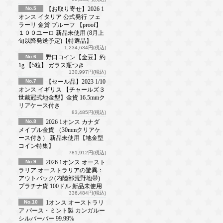
No.5
【お取り寄せ】2026 1
オンス イタリア 公式発行 フェ
ラーリ 金貨 プルーフ 【proof】
１００ユーロ 新品未使用 (8月上
旬以降発送予定)【特選品】
1,234,634円(税込)
No.6
野口コイン【金豆】約
1g 【5粒】 ガラス瓶つき
130,997円(税込)
No.7
【セール品】2023 1/10
オンス イギリス 【チャールズ３
世戴冠式地金型】金貨 16.5mmク
リアケース付き
83,485円(税込)
No.8
2026 1オンス カナダ
メイプル金貨 （30mmクリアケ
ース付き） 新品未使用【地金型
コイン特集】
781,912円(税込)
No.9
2026 1オンス オースト
ラリア オーストラリアの驚異：
アウトバック(内陸部荒野地帯)
プラチナ貨 100ドル 新品未使用
336,484円(税込)
No.10
1オンス オーストラリ
ア パース・ミント製 カンガルー
シルバーバー 99.99%