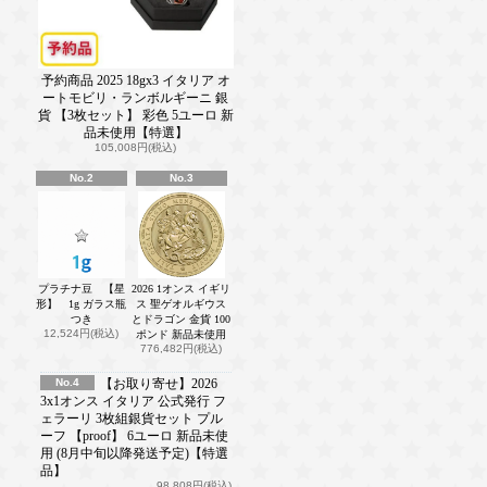
予約商品 2025 18gx3 イタリア オ
ートモビリ・ランボルギーニ 銀
貨 【3枚セット】 彩色 5ユーロ 新
品未使用【特選】
105,008円(税込)
No.2
No.3
プラチナ豆 【星
2026 1オンス イギリ
形】 1g ガラス瓶
ス 聖ゲオルギウス
つき
とドラゴン 金貨 100
12,524円(税込)
ポンド 新品未使用
776,482円(税込)
No.4
【お取り寄せ】2026
3x1オンス イタリア 公式発行 フ
ェラーリ 3枚組銀貨セット プル
ーフ 【proof】 6ユーロ 新品未使
用 (8月中旬以降発送予定)【特選
品】
98,808円(税込)