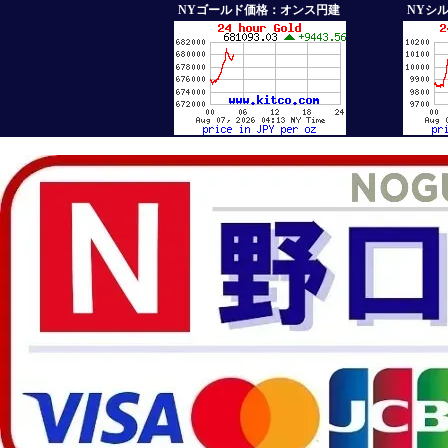
NYゴールド価格：オンス円建
NYシ