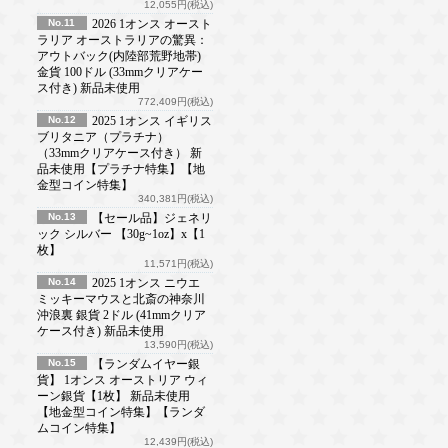
12,055円(税込)
No.11
2026 1オンス オースト
ラリア オーストラリアの驚異：
アウトバック(内陸部荒野地帯)
金貨 100ドル (33mmクリアケー
ス付き) 新品未使用
772,409円(税込)
No.12
2025 1オンス イギリス
ブリタニア（プラチナ）
（33mmクリアケース付き） 新
品未使用【プラチナ特集】【地
金型コイン特集】
340,381円(税込)
No.13
【セール品】ジェネリ
ック シルバー 【30g~1oz】x【1
枚】
11,571円(税込)
No.14
2025 1オンス ニウエ
ミッキーマウスと北斎の神奈川
沖浪裏 銀貨 2ドル (41mmクリア
ケース付き) 新品未使用
13,590円(税込)
No.15
【ランダムイヤー銀
貨】 1オンス オーストリア ウィ
ーン銀貨【1枚】 新品未使用
【地金型コイン特集】【ランダ
ムコイン特集】
12,439円(税込)