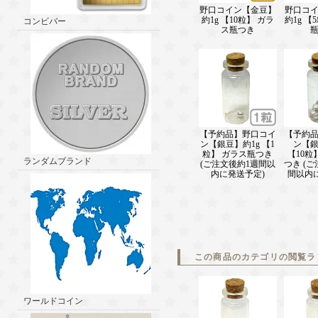
野口コイン【金豆】
野口コ
約1g 【10粒】 ガラ
約1g 【
コンビバー
ス瓶つき
【予約品】野口コイ
【予約
ン【銀豆】約1g 【1
ン【銀
粒】 ガラス瓶つき
【10粒
ランダムブランド
(ご注文後約1週間以
つき (
内に発送予定)
間以内
この商品のカテゴリの閲覧ラ
ワールドコイン