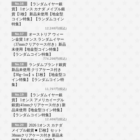
No.16
【ランダムイヤー銀
貨】 1オンス カナダ メイプル銀
貨【1枚】 新品未使用【地金型
コイン特集】【ランダムコイン
特集】
12,248円(税込)
No.17
オーストリア ウィー
ン金貨 1オンス ランダムイヤー
（37mmクリアケース付き）新品
未使用【地金型コイン特集】
【ランダムコイン特集】
774,298円(税込)
No.18
ランダムブランド銀貨
新品未使用 クリアケース付き
【30g~1oz】x【1枚】【地金型コ
イン特集】【ランダムコイン特
集】
11,797円(税込)
No.19
【ランダムイヤー銀
貨】 1オンス アメリカイーグル
銀貨(41mmクリアケース付き) 新
品未使用【地金型コイン特集】
【ランダムコイン特集】
12,469円(税込)
No.20
2026 1オンス カナダ
メイプル銀貨 ■【5枚】セット
38mmクリアケース付き 新品未