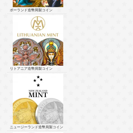
ポーランド造幣局製コイン
リトアニア造幣局製コイン
ニュージーランド造幣局製コイン