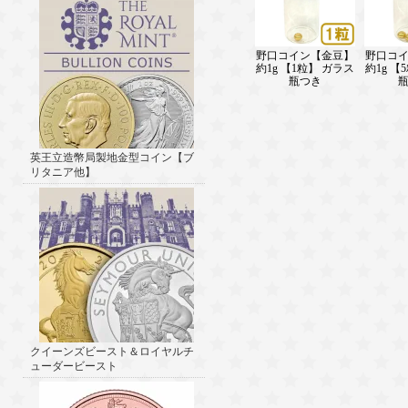
野口コイン【金豆】
野口コ
約1g 【1粒】 ガラス
約1g 【
瓶つき
英王立造幣局製地金型コイン【ブ
リタニア他】
クイーンズビースト＆ロイヤルチ
ューダービースト