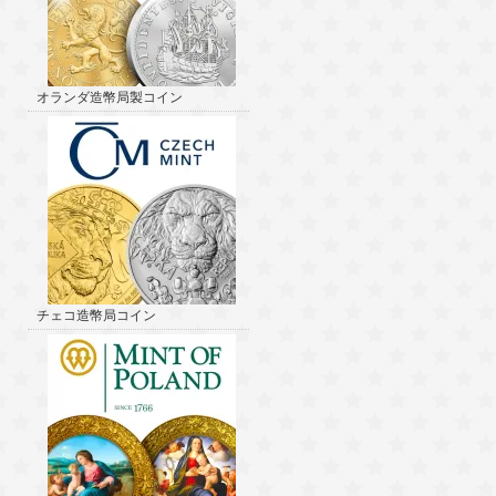
オランダ造幣局製コイン
チェコ造幣局コイン