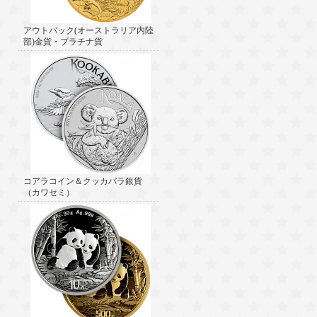
アウトバック(オーストラリア内陸
部)金貨・プラチナ貨
コアラコイン＆クッカバラ銀貨
（カワセミ）