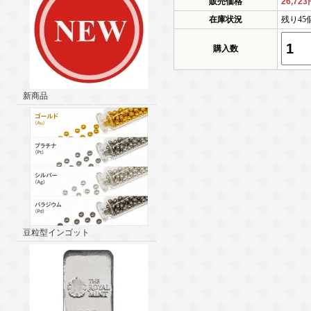
販売価格
26,72
在庫状況
残り45
購入数
新商品
豆粒型インゴット