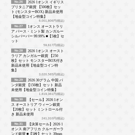
No.26
2026 1オンス イギリス
ブリタニア銀貨 【500枚】セッ
ト (モンスターBOX) 新品未使用
【地金型コイン特集】
6,001,806円(税込)
No.27
1オンス オーストラリ
ア パース・ミント製 カンガルー
シルバーバー 99.99% ■【5枚】セ
ット
59,617円(税込)
No.28
2026 1オンス オースト
ラリア カンガルー銀貨 【250
枚】セット モンスターBOX付き
新品未使用【地金型コイン特
集】
3,020,565円(税込)
No.29
2026 30グラム 中国 パ
ンダ銀貨 【150枚】セット 新品
未使用【地金型コイン特集】
1,819,361円(税込)
No.30
【セール】2026 1オン
ス オーストリア ウィーン銀貨
【20枚】セット ミントロール付
き 新品未使用
241,310円(税込)
No.31
【決算セール】2026 1
オンス 南アフリカ クルーガーラ
ンド銀貨 ■【5枚】セット 39mm