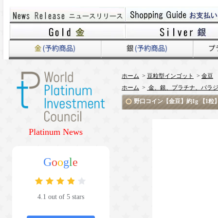
ホーム
>
豆粒型インゴット
>
金豆
ホーム
>
金、銀、プラチナ、パラジ
野口コイン【金豆】約1g 【1粒
Platinum News
G
o
o
g
l
e
4.1 out of 5 stars