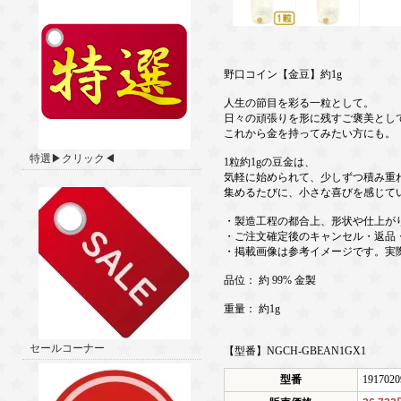
野口コイン【金豆】約1g
人生の節目を彩る一粒として。
日々の頑張りを形に残すご褒美とし
これから金を持ってみたい方にも。
特選▶クリック◀
1粒約1gの豆金は、
気軽に始められて、少しずつ積み重
集めるたびに、小さな喜びを感じて
・製造工程の都合上、形状や仕上が
・ご注文確定後のキャンセル・返品
・掲載画像は参考イメージです。実
品位： 約 99% 金製
重量： 約1g
セールコーナー
【型番】NGCH-GBEAN1GX1
型番
1917020