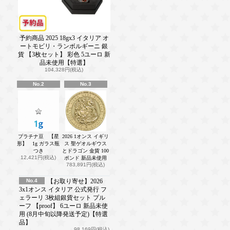
予約商品 2025 18gx3 イタリア オ
ートモビリ・ランボルギーニ 銀
貨 【3枚セット】 彩色 5ユーロ 新
品未使用【特選】
104,328円(税込)
No.2
No.3
プラチナ豆 【星
2026 1オンス イギリ
形】 1g ガラス瓶
ス 聖ゲオルギウス
つき
とドラゴン 金貨 100
12,421円(税込)
ポンド 新品未使用
783,891円(税込)
No.4
【お取り寄せ】2026
3x1オンス イタリア 公式発行 フ
ェラーリ 3枚組銀貨セット プル
ーフ 【proof】 6ユーロ 新品未使
用 (8月中旬以降発送予定)【特選
品】
98,169円(税込)