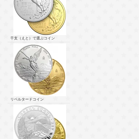
干支（えと）で選ぶコイン
リベルタードコイン