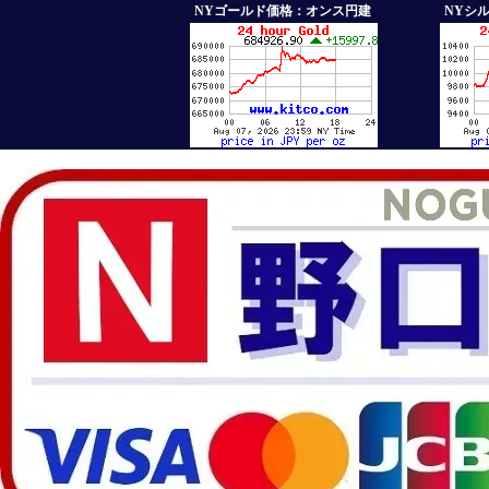
NYゴールド価格：オンス円建
NYシ