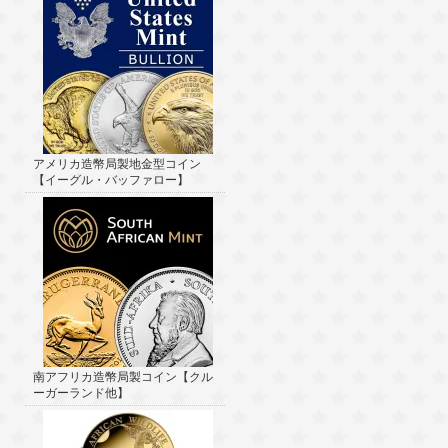
アメリカ造幣局製地金型コイン
【イーグル・バッファロー】
南アフリカ造幣局製コイン【クル
ーガーランド他】