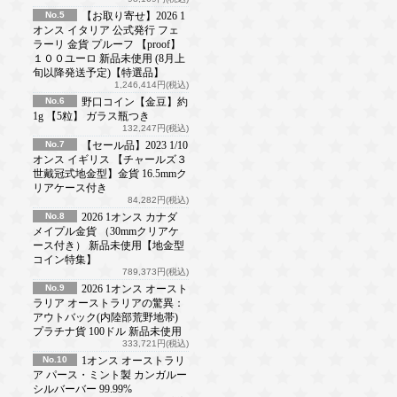
No.5
【お取り寄せ】2026 1
オンス イタリア 公式発行 フェ
ラーリ 金貨 プルーフ 【proof】
１００ユーロ 新品未使用 (8月上
旬以降発送予定)【特選品】
1,246,414円(税込)
No.6
野口コイン【金豆】約
1g 【5粒】 ガラス瓶つき
132,247円(税込)
No.7
【セール品】2023 1/10
オンス イギリス 【チャールズ３
世戴冠式地金型】金貨 16.5mmク
リアケース付き
84,282円(税込)
No.8
2026 1オンス カナダ
メイプル金貨 （30mmクリアケ
ース付き） 新品未使用【地金型
コイン特集】
789,373円(税込)
No.9
2026 1オンス オースト
ラリア オーストラリアの驚異：
アウトバック(内陸部荒野地帯)
プラチナ貨 100ドル 新品未使用
333,721円(税込)
No.10
1オンス オーストラリ
ア パース・ミント製 カンガルー
シルバーバー 99.99%