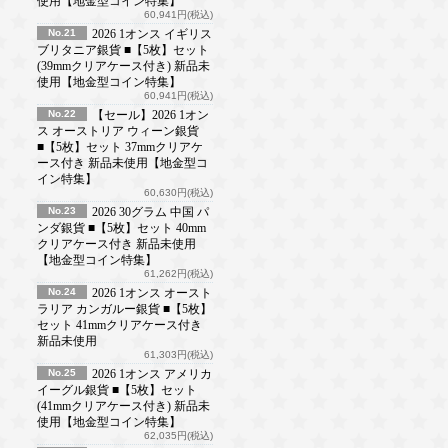
使用【地金型コイン特集】
60,941円(税込)
No.21
2026 1オンス イギリス
ブリタニア銀貨 ■【5枚】セット
(39mmクリアケース付き) 新品未
使用【地金型コイン特集】
60,941円(税込)
No.22
【セール】2026 1オン
ス オーストリア ウィーン銀貨
■【5枚】セット 37mmクリアケ
ース付き 新品未使用【地金型コ
イン特集】
60,630円(税込)
No.23
2026 30グラム 中国 パ
ンダ銀貨 ■【5枚】セット 40mm
クリアケース付き 新品未使用
【地金型コイン特集】
61,262円(税込)
No.24
2026 1オンス オースト
ラリア カンガルー銀貨 ■【5枚】
セット 41mmクリアケース付き
新品未使用
61,303円(税込)
No.25
2026 1オンス アメリカ
イーグル銀貨 ■【5枚】セット
(41mmクリアケース付き) 新品未
使用【地金型コイン特集】
62,035円(税込)