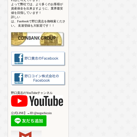
よって弊社では、より多くのお客様が
資産保全を出来ますように、業界最安
値を目指しています！
詳しい
は、Facebookで野口貴志を御検索くださ
い。 友達登録も大歓迎です！！
野口貴志のYouTubeチャンネル
公式LINE】→ID:@noguchicoin