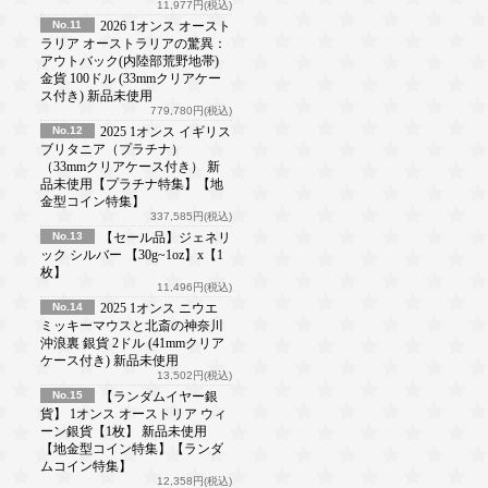
11,977円(税込)
No.11
2026 1オンス オースト
ラリア オーストラリアの驚異：
アウトバック(内陸部荒野地帯)
金貨 100ドル (33mmクリアケー
ス付き) 新品未使用
779,780円(税込)
No.12
2025 1オンス イギリス
ブリタニア（プラチナ）
（33mmクリアケース付き） 新
品未使用【プラチナ特集】【地
金型コイン特集】
337,585円(税込)
No.13
【セール品】ジェネリ
ック シルバー 【30g~1oz】x【1
枚】
11,496円(税込)
No.14
2025 1オンス ニウエ
ミッキーマウスと北斎の神奈川
沖浪裏 銀貨 2ドル (41mmクリア
ケース付き) 新品未使用
13,502円(税込)
No.15
【ランダムイヤー銀
貨】 1オンス オーストリア ウィ
ーン銀貨【1枚】 新品未使用
【地金型コイン特集】【ランダ
ムコイン特集】
12,358円(税込)