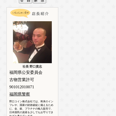
社長 野口貴志
福岡県公安委員会
古物営業許可
901012010071
福岡県警察
野口コイン株式会社では、将来のイン
フレや、国家の財政破綻に備えるため
に、金、銀、プラチナの輸入販売で、
日本国民の資産を少しでもお守りでき
ればと考えています。