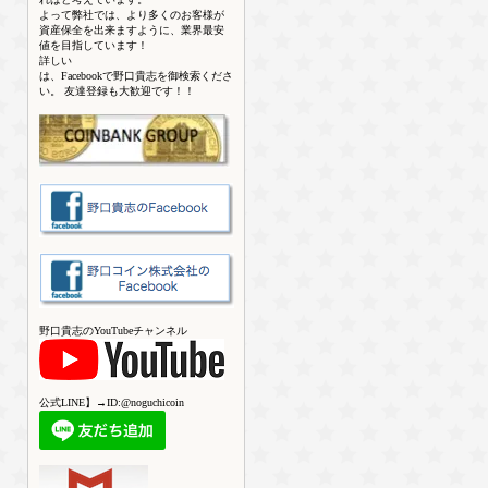
よって弊社では、より多くのお客様が
資産保全を出来ますように、業界最安
値を目指しています！
詳しい
は、Facebookで野口貴志を御検索くださ
い。 友達登録も大歓迎です！！
野口貴志のYouTubeチャンネル
公式LINE】→ID:@noguchicoin