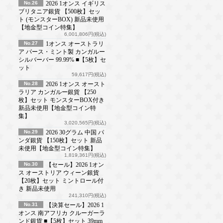
No.26
2026 1オンス イギリス
ブリタニア銀貨 【500枚】セッ
ト (モンスターBOX) 新品未使用
【地金型コイン特集】
6,001,806円(税込)
No.27
1オンス オーストラリ
ア パース・ミント製 カンガルー
シルバーバー 99.99% ■【5枚】セ
ット
59,617円(税込)
No.28
2026 1オンス オースト
ラリア カンガルー銀貨 【250
枚】セット モンスターBOX付き
新品未使用【地金型コイン特
集】
3,020,565円(税込)
No.29
2026 30グラム 中国 パ
ンダ銀貨 【150枚】セット 新品
未使用【地金型コイン特集】
1,819,361円(税込)
No.30
【セール】2026 1オン
ス オーストリア ウィーン銀貨
【20枚】セット ミントロール付
き 新品未使用
241,310円(税込)
No.31
【決算セール】2026 1
オンス 南アフリカ クルーガーラ
ンド銀貨 ■【5枚】セット 39mm