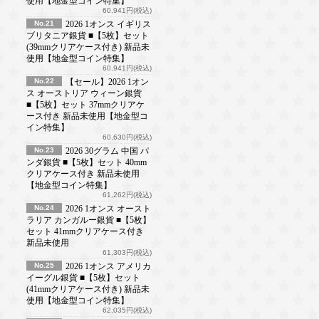
使用【地金型コイン特集】
60,941円(税込)
No.21
2026 1オンス イギリス
ブリタニア銀貨 ■【5枚】セット
(39mmクリアケース付き) 新品未
使用【地金型コイン特集】
60,941円(税込)
No.22
【セール】2026 1オン
ス オーストリア ウィーン銀貨
■【5枚】セット 37mmクリアケ
ース付き 新品未使用【地金型コ
イン特集】
60,630円(税込)
No.23
2026 30グラム 中国 パ
ンダ銀貨 ■【5枚】セット 40mm
クリアケース付き 新品未使用
【地金型コイン特集】
61,262円(税込)
No.24
2026 1オンス オースト
ラリア カンガルー銀貨 ■【5枚】
セット 41mmクリアケース付き
新品未使用
61,303円(税込)
No.25
2026 1オンス アメリカ
イーグル銀貨 ■【5枚】セット
(41mmクリアケース付き) 新品未
使用【地金型コイン特集】
62,035円(税込)