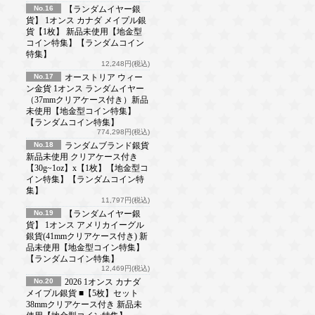
No.16
【ランダムイヤー銀
貨】 1オンス カナダ メイプル銀
貨【1枚】 新品未使用【地金型
コイン特集】【ランダムコイン
特集】
12,248円(税込)
No.17
オーストリア ウィー
ン金貨 1オンス ランダムイヤー
（37mmクリアケース付き）新品
未使用【地金型コイン特集】
【ランダムコイン特集】
774,298円(税込)
No.18
ランダムブランド銀貨
新品未使用 クリアケース付き
【30g~1oz】x【1枚】【地金型コ
イン特集】【ランダムコイン特
集】
11,797円(税込)
No.19
【ランダムイヤー銀
貨】 1オンス アメリカイーグル
銀貨(41mmクリアケース付き) 新
品未使用【地金型コイン特集】
【ランダムコイン特集】
12,469円(税込)
No.20
2026 1オンス カナダ
メイプル銀貨 ■【5枚】セット
38mmクリアケース付き 新品未