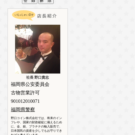
社長 野口貴志
福岡県公安委員会
古物営業許可
901012010071
福岡県警察
野口コイン株式会社では、将来のイン
フレや、国家の財政破綻に備えるため
に、金、銀、プラチナの輸入販売で、
日本国民の資産を少しでもお守りでき
ればと考えています。