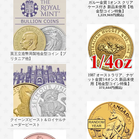
ガルー金貨 1オンス クリア
ケース付き 新品未使用【地
金型コイン特集】
1,229,969円(税込)
英王立造幣局製地金型コイン【ブ
リタニア他】
1987 オーストラリア、ナゲ
ット金貨1/4オンス 新品未使
用【地金型コイン特集】
373,444円(税込)
クイーンズビースト＆ロイヤルチ
ューダービースト