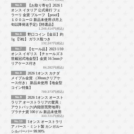
No.5
【お取り寄せ】2026 1
オンス イタリア 公式発行 フェ
ラーリ 金貨 プルーフ 【proof】
１００ユーロ 新品未使用 (8月上
旬以降発送予定)【特選品】
1,246,414円(税込)
No.6
野口コイン【金豆】約
1g 【5粒】 ガラス瓶つき
132,247円(税込)
No.7
【セール品】2023 1/10
オンス イギリス 【チャールズ３
世戴冠式地金型】金貨 16.5mmク
リアケース付き
84,282円(税込)
No.8
2026 1オンス カナダ
メイプル金貨 （30mmクリアケ
ース付き） 新品未使用【地金型
コイン特集】
789,373円(税込)
No.9
2026 1オンス オースト
ラリア オーストラリアの驚異：
アウトバック(内陸部荒野地帯)
プラチナ貨 100ドル 新品未使用
333,721円(税込)
No.10
1オンス オーストラリ
ア パース・ミント製 カンガルー
シルバーバー 99.99%