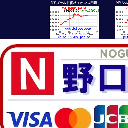
NYゴールド価格：オンス円建
NYシ