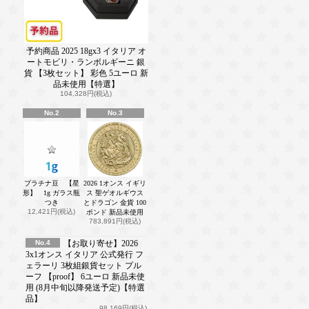
予約商品 2025 18gx3 イタリア オ
ートモビリ・ランボルギーニ 銀
貨 【3枚セット】 彩色 5ユーロ 新
品未使用【特選】
104,328円(税込)
No.2
No.3
プラチナ豆 【星
2026 1オンス イギリ
形】 1g ガラス瓶
ス 聖ゲオルギウス
つき
とドラゴン 金貨 100
12,421円(税込)
ポンド 新品未使用
783,891円(税込)
No.4
【お取り寄せ】2026
3x1オンス イタリア 公式発行 フ
ェラーリ 3枚組銀貨セット プル
ーフ 【proof】 6ユーロ 新品未使
用 (8月中旬以降発送予定)【特選
品】
98,169円(税込)