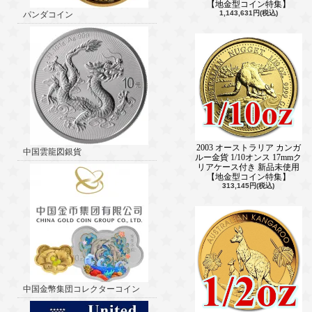
【地金型コイン特集】
1,143,631円(税込)
パンダコイン
2003 オーストラリア カンガ
中国雲龍図銀貨
ルー金貨 1/10オンス 17mmク
リアケース付き 新品未使用
【地金型コイン特集】
313,145円(税込)
中国金幣集団コレクターコイン