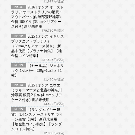
11,977円(税込)
No.11
2026 1オンス オースト
ラリア オーストラリアの驚異：
アウトバック(内陸部荒野地帯)
金貨 100ドル (33mmクリアケー
ス付き) 新品未使用
779,780円(税込)
No.12
2025 1オンス イギリス
ブリタニア（プラチナ）
（33mmクリアケース付き） 新
品未使用【プラチナ特集】【地
金型コイン特集】
337,585円(税込)
No.13
【セール品】ジェネリ
ック シルバー 【30g~1oz】x【1
枚】
11,496円(税込)
No.14
2025 1オンス ニウエ
ミッキーマウスと北斎の神奈川
沖浪裏 銀貨 2ドル (41mmクリア
ケース付き) 新品未使用
13,502円(税込)
No.15
【ランダムイヤー銀
貨】 1オンス オーストリア ウィ
ーン銀貨【1枚】 新品未使用
【地金型コイン特集】【ランダ
ムコイン特集】
12,358円(税込)