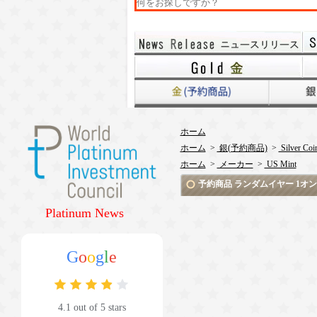
ホーム
ホーム
>
銀(予約商品)
>
Silver Coi
ホーム
>
メーカー
>
US Mint
予約商品 ランダムイヤー 1オンス
Platinum News
G
o
o
g
l
e
4.1 out of 5 stars