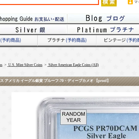
マ
ns
>
U.S. Mint Silver Coins
>
Silver American Eagle Coins (All)
 アメリカ イーグル銀貨 プルーフ-70・ディープカメオ 【proof】