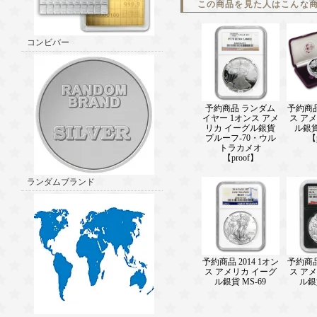
この商品を見た人はこんな
コンビバー
予約商品 ランダム
予約商品 
イヤー 1オンス アメ
ス ア
リカ イーグル銀貨
ル銀
プルーフ-70・ウル
【
トラカメオ
【proof】
ランダムブランド
予約商品 2014 1オン
予約商品 
ス アメリカ イーグ
ス ア
ル銀貨 MS-69
ル銀貨