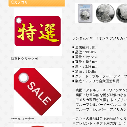
カテゴリー
ランダムイヤー 1オンス アメリカ イ
■ 金属種別：銀
■ 品位：99.90%
■ 重量：1オンス
特選▶クリック◀
■ 直径：40.6 mm
■ 厚さ：2.98 mm
■ 額面：1 Dollar
■ グレード：プルーフ-70・ディー
■ 製造：アメリカ合衆国造幣局
表面：アドルフ・A・ワインマン
裏面：紋章学的な鷲が13個の小さ
アメリカ政府が支援するソブリン
プルーフシルバーイーグルは、銀
プルーフ・シルバー・アメリカン
※こちらの商品はご予約商品となり
セールコーナー
※プレゼント・ギフト用の方は、予