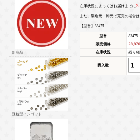
在庫状況によってはお届けまでに
2
また、製造元・卸元で完売の場合は
【型番】83475
型番
83475
販売価格
28,87
在庫状況
残り6
新商品
購入数
豆粒型インゴット