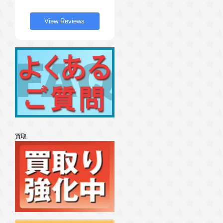
View Reviews
買取