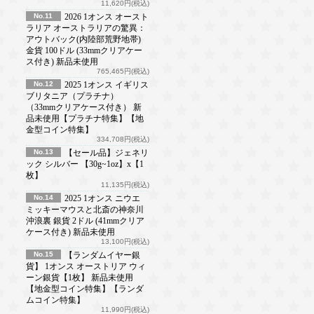
11,620円(税込)
No.11
2026 1オンス オースト
ラリア オーストラリアの驚異：
アウトバック(内陸部荒野地帯)
金貨 100ドル (33mmクリアケー
ス付き) 新品未使用
765,465円(税込)
No.12
2025 1オンス イギリス
ブリタニア（プラチナ）
（33mmクリアケース付き） 新
品未使用【プラチナ特集】【地
金型コイン特集】
334,708円(税込)
No.13
【セール品】ジェネリ
ック シルバー 【30g~1oz】x【1
枚】
11,135円(税込)
No.14
2025 1オンス ニウエ
ミッキーマウスと北斎の神奈川
沖浪裏 銀貨 2ドル (41mmクリア
ケース付き) 新品未使用
13,100円(税込)
No.15
【ランダムイヤー銀
貨】 1オンス オーストリア ウィ
ーン銀貨【1枚】 新品未使用
【地金型コイン特集】【ランダ
ムコイン特集】
11,990円(税込)