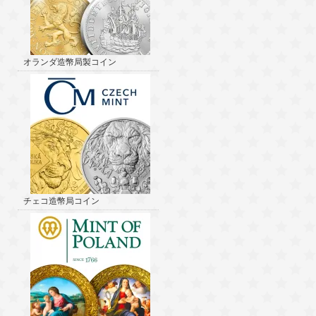
オランダ造幣局製コイン
チェコ造幣局コイン