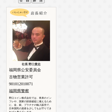
社長 野口貴志
福岡県公安委員会
古物営業許可
901012010071
福岡県警察
野口コイン株式会社では、将来のイン
フレや、国家の財政破綻に備えるため
に、金、銀、プラチナの輸入販売で、
日本国民の資産を少しでもお守りでき
ればと考えています。