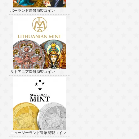
ポーランド造幣局製コイン
リトアニア造幣局製コイン
ニュージーランド造幣局製コイン