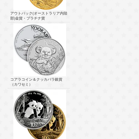
アウトバック(オーストラリア内陸
部)金貨・プラチナ貨
コアラコイン＆クッカバラ銀貨
（カワセミ）