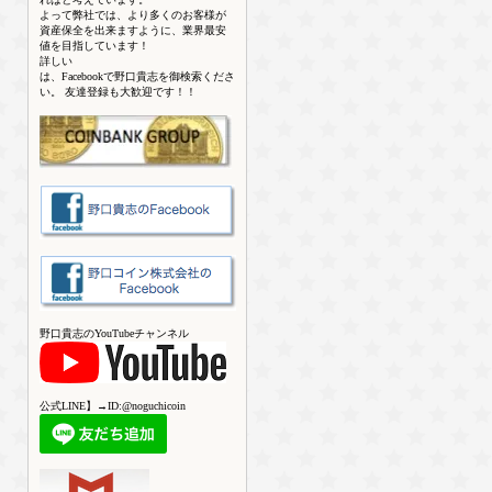
よって弊社では、より多くのお客様が
資産保全を出来ますように、業界最安
値を目指しています！
詳しい
は、Facebookで野口貴志を御検索くださ
い。 友達登録も大歓迎です！！
野口貴志のYouTubeチャンネル
公式LINE】→ID:@noguchicoin