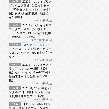
No.26
2026 1オンス イギリス
ブリタニア銀貨 【100枚】セッ
ト (25枚セットミントロール【4
個】付き) 新品未使用【地金型コ
イン特集】
1,170,546円(税込)
No.27
2026 1オンス イギリス
ブリタニア銀貨 【500枚】セッ
ト (モンスターBOX) 新品未使用
【地金型コイン特集】
5,822,997円(税込)
No.28
1オンス オーストラリ
ア パース・ミント製 カンガルー
シルバーバー 99.99% ■【5枚】セ
ット
57,841円(税込)
No.29
2026 1オンス オースト
ラリア カンガルー銀貨 【250
枚】セット モンスターBOX付き
新品未使用【地金型コイン特
集】
2,930,574円(税込)
No.30
2026 30グラム 中国 パ
ンダ銀貨 【150枚】セット 新品
未使用【地金型コイン特集】
1,765,157円(税込)
No.31
【セール】2026 1オン
ス オーストリア ウィーン銀貨