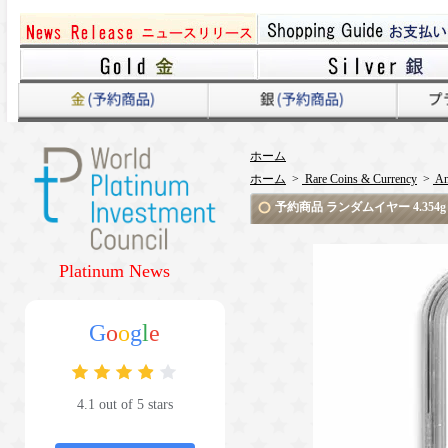
ホーム
ホーム
>
Rare Coins & Currency
>
An
予約商品 ランダムイヤー 4.354
Platinum News
G
o
o
g
l
e
4.1 out of 5 stars