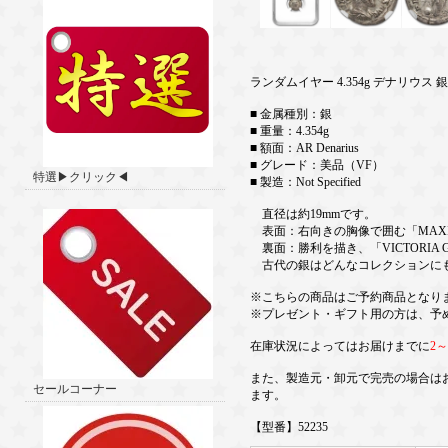
ランダムイヤー 4.354g デナリウス 
■ 金属種別：銀
■ 重量：4.354g
■ 額面：AR Denarius
■ グレード：美品（VF）
特選▶クリック◀
■ 製造：Not Specified
直径は約19mmです。
表面：右向きの胸像で囲む「MAXIIMIN
裏面：勝利を描き、「VICTORIA 
古代の銀はどんなコレクションに
※こちらの商品はご予約商品となり
※プレゼント・ギフト用の方は、予
在庫状況によってはお届けまでに
2
また、製造元・卸元で完売の場合は
セールコーナー
ます。
【型番】52235