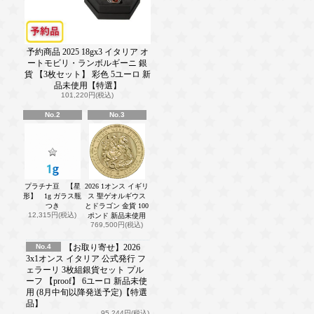
予約商品 2025 18gx3 イタリア オ
ートモビリ・ランボルギーニ 銀
貨 【3枚セット】 彩色 5ユーロ 新
品未使用【特選】
101,220円(税込)
No.2
No.3
プラチナ豆 【星
2026 1オンス イギリ
形】 1g ガラス瓶
ス 聖ゲオルギウス
つき
とドラゴン 金貨 100
12,315円(税込)
ポンド 新品未使用
769,500円(税込)
No.4
【お取り寄せ】2026
3x1オンス イタリア 公式発行 フ
ェラーリ 3枚組銀貨セット プル
ーフ 【proof】 6ユーロ 新品未使
用 (8月中旬以降発送予定)【特選
品】
95,244円(税込)