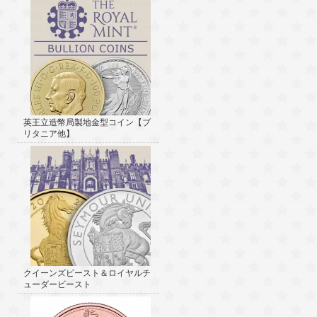
英王立造幣局製地金型コイン【ブ
リタニア他】
クイーンズビースト＆ロイヤルチ
ューダービースト