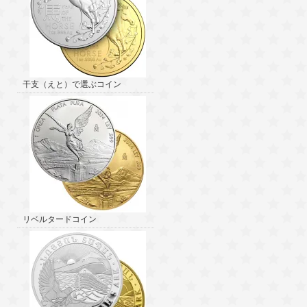
干支（えと）で選ぶコイン
リベルタードコイン