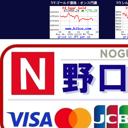
NYゴールド価格：オンス円建
NYシ