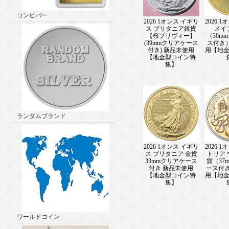
コンビバー
2026 1オンス イギリ
2026 
ス ブリタニア銀貨
メイ
【桜プリヴィー】
（30m
(39mmクリアケース
ス付き
付き) 新品未使用
用【地
【地金型コイン特
集】
ランダムブランド
2026 1オンス イギリ
2026 
ス ブリタニア 金貨
トリア
33mmクリアケース
貨（37
付き 新品未使用
ース付き
【地金型コイン特
用【地
集】
ワールドコイン