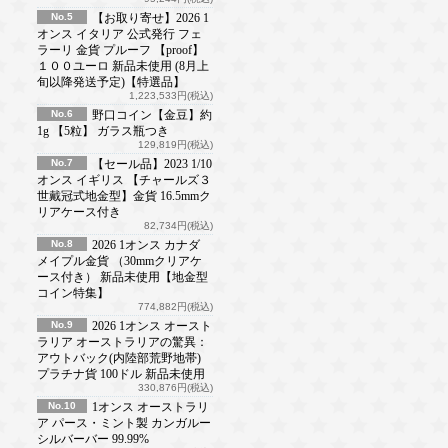
No.5
【お取り寄せ】2026 1
オンス イタリア 公式発行 フェ
ラーリ 金貨 プルーフ 【proof】
１００ユーロ 新品未使用 (8月上
旬以降発送予定)【特選品】
1,223,533円(税込)
No.6
野口コイン【金豆】約
1g 【5粒】 ガラス瓶つき
129,819円(税込)
No.7
【セール品】2023 1/10
オンス イギリス 【チャールズ３
世戴冠式地金型】金貨 16.5mmク
リアケース付き
82,734円(税込)
No.8
2026 1オンス カナダ
メイプル金貨 （30mmクリアケ
ース付き） 新品未使用【地金型
コイン特集】
774,882円(税込)
No.9
2026 1オンス オースト
ラリア オーストラリアの驚異：
アウトバック(内陸部荒野地帯)
プラチナ貨 100ドル 新品未使用
330,876円(税込)
No.10
1オンス オーストラリ
ア パース・ミント製 カンガルー
シルバーバー 99.99%