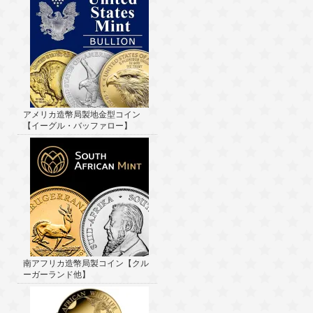
アメリカ造幣局製地金型コイン
【イーグル・バッファロー】
南アフリカ造幣局製コイン【クル
ーガーランド他】