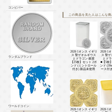
コンビバー
この商品を見た人はこんな商
2026 1オンス イギリ
2026 
ス 聖ゲオルギウス
ス 聖
ランダムブランド
とドラゴン 銀貨
とドラ
【25枚】セット 2ポ
■【5枚
ンド (ミントロール
ンド (3
付き) 新品未使用
ース付き
ワールドコイン
2026 1オンス イギリ
2026 