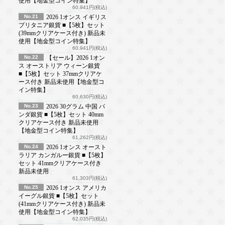
使用【地金型コイン特集】
60,941円(税込)
No.21
2026 1オンス イギリス
ブリタニア銀貨 ■【5枚】セット
(39mmクリアケース付き) 新品未
使用【地金型コイン特集】
60,941円(税込)
No.22
【セール】2026 1オン
ス オーストリア ウィーン銀貨
■【5枚】セット 37mmクリアケ
ース付き 新品未使用【地金型コ
イン特集】
60,630円(税込)
No.23
2026 30グラム 中国 パ
ンダ銀貨 ■【5枚】セット 40mm
クリアケース付き 新品未使用
【地金型コイン特集】
61,262円(税込)
No.24
2026 1オンス オースト
ラリア カンガルー銀貨 ■【5枚】
セット 41mmクリアケース付き
新品未使用
61,303円(税込)
No.25
2026 1オンス アメリカ
イーグル銀貨 ■【5枚】セット
(41mmクリアケース付き) 新品未
使用【地金型コイン特集】
62,035円(税込)