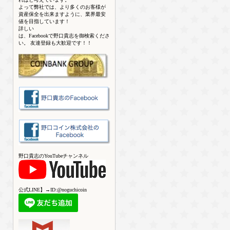
よって弊社では、より多くのお客様が
資産保全を出来ますように、業界最安
値を目指しています！
詳しい
は、Facebookで野口貴志を御検索くださ
い。 友達登録も大歓迎です！！
野口貴志のYouTubeチャンネル
公式LINE】→ID:@noguchicoin