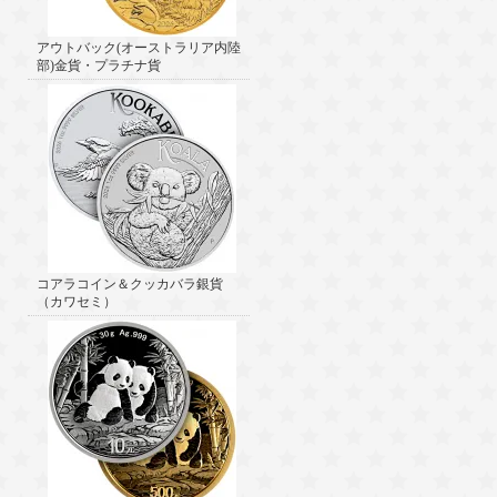
アウトバック(オーストラリア内陸
部)金貨・プラチナ貨
コアラコイン＆クッカバラ銀貨
（カワセミ）