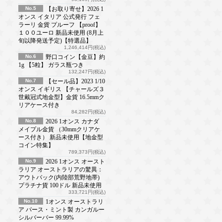
No.5
【お取り寄せ】2026 1
オンス イタリア 公式発行 フェ
ラーリ 金貨 プルーフ 【proof】
１００ユーロ 新品未使用 (8月上
旬以降発送予定)【特選品】
1,246,414円(税込)
No.6
野口コイン【金豆】約
1g 【5粒】 ガラス瓶つき
132,247円(税込)
No.7
【セール品】2023 1/10
オンス イギリス 【チャールズ３
世戴冠式地金型】金貨 16.5mmク
リアケース付き
84,282円(税込)
No.8
2026 1オンス カナダ
メイプル金貨 （30mmクリアケ
ース付き） 新品未使用【地金型
コイン特集】
789,373円(税込)
No.9
2026 1オンス オースト
ラリア オーストラリアの驚異：
アウトバック(内陸部荒野地帯)
プラチナ貨 100ドル 新品未使用
333,721円(税込)
No.10
1オンス オーストラリ
ア パース・ミント製 カンガルー
シルバーバー 99.99%