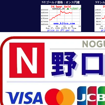
NYゴールド価格：オンス円建
NYシ