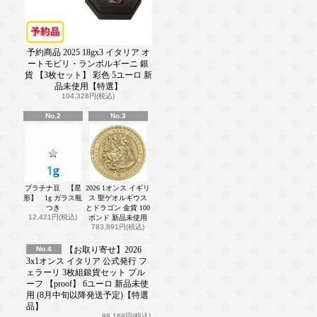
予約商品 2025 18gx3 イタリア オ
ートモビリ・ランボルギーニ 銀
貨 【3枚セット】 彩色 5ユーロ 新
品未使用【特選】
104,328円(税込)
No.2
No.3
プラチナ豆 【星
2026 1オンス イギリ
形】 1g ガラス瓶
ス 聖ゲオルギウス
つき
とドラゴン 金貨 100
12,421円(税込)
ポンド 新品未使用
783,891円(税込)
No.4
【お取り寄せ】2026
3x1オンス イタリア 公式発行 フ
ェラーリ 3枚組銀貨セット プル
ーフ 【proof】 6ユーロ 新品未使
用 (8月中旬以降発送予定)【特選
品】
98,169円(税込)