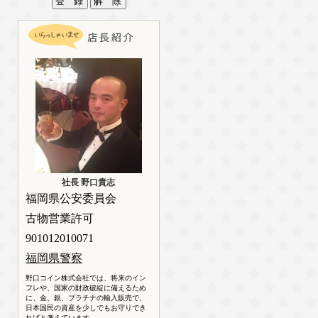
社長 野口貴志
福岡県公安委員会
古物営業許可
901012010071
福岡県警察
野口コイン株式会社では、将来のイン
フレや、国家の財政破綻に備えるため
に、金、銀、プラチナの輸入販売で、
日本国民の資産を少しでもお守りでき
ればと考えています。