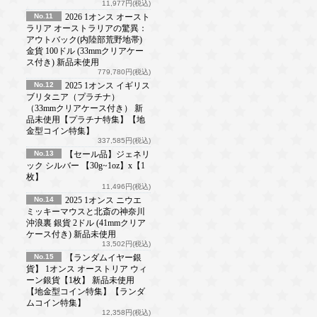
11,977円(税込)
No.11
2026 1オンス オースト
ラリア オーストラリアの驚異：
アウトバック(内陸部荒野地帯)
金貨 100ドル (33mmクリアケー
ス付き) 新品未使用
779,780円(税込)
No.12
2025 1オンス イギリス
ブリタニア（プラチナ）
（33mmクリアケース付き） 新
品未使用【プラチナ特集】【地
金型コイン特集】
337,585円(税込)
No.13
【セール品】ジェネリ
ック シルバー 【30g~1oz】x【1
枚】
11,496円(税込)
No.14
2025 1オンス ニウエ
ミッキーマウスと北斎の神奈川
沖浪裏 銀貨 2ドル (41mmクリア
ケース付き) 新品未使用
13,502円(税込)
No.15
【ランダムイヤー銀
貨】 1オンス オーストリア ウィ
ーン銀貨【1枚】 新品未使用
【地金型コイン特集】【ランダ
ムコイン特集】
12,358円(税込)