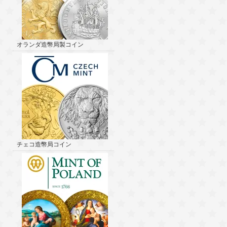
オランダ造幣局製コイン
チェコ造幣局コイン