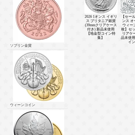
2026 1オンス イギリ
【セール】
ス ブリタニア銀貨
ンス 
(39mmクリアケース
ウィー
付き) 新品未使用
枚】セッ
【地金型コイン特
リアケ
集】
品未使
イ
ソブリン金貨
ウィーンコイン