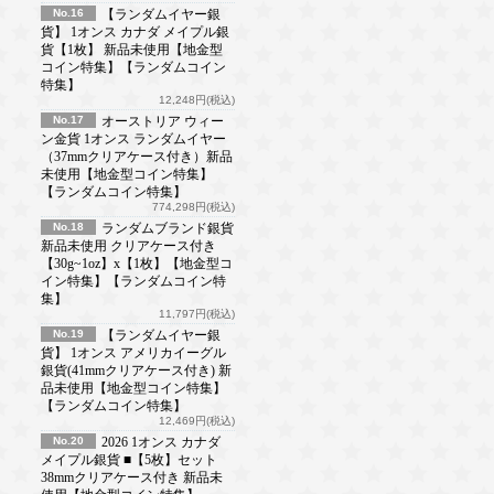
No.16
【ランダムイヤー銀
貨】 1オンス カナダ メイプル銀
貨【1枚】 新品未使用【地金型
コイン特集】【ランダムコイン
特集】
12,248円(税込)
No.17
オーストリア ウィー
ン金貨 1オンス ランダムイヤー
（37mmクリアケース付き）新品
未使用【地金型コイン特集】
【ランダムコイン特集】
774,298円(税込)
No.18
ランダムブランド銀貨
新品未使用 クリアケース付き
【30g~1oz】x【1枚】【地金型コ
イン特集】【ランダムコイン特
集】
11,797円(税込)
No.19
【ランダムイヤー銀
貨】 1オンス アメリカイーグル
銀貨(41mmクリアケース付き) 新
品未使用【地金型コイン特集】
【ランダムコイン特集】
12,469円(税込)
No.20
2026 1オンス カナダ
メイプル銀貨 ■【5枚】セット
38mmクリアケース付き 新品未