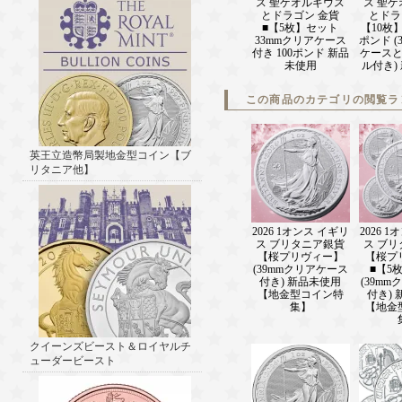
ス 聖ゲオルギウス
ス 聖
とドラゴン 金貨
とドラ
■【5枚】セット
【10枚】
33mmクリアケース
ポンド (
付き 100ポンド 新品
ケース
未使用
ル付き)
この商品のカテゴリの閲覧ラ
英王立造幣局製地金型コイン【ブ
リタニア他】
2026 1オンス イギリ
2026 
ス ブリタニア銀貨
ス ブ
【桜プリヴィー】
【桜プ
(39mmクリアケース
■【5
付き) 新品未使用
(39m
【地金型コイン特
付き)
集】
【地金
クイーンズビースト＆ロイヤルチ
ューダービースト