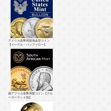
アメリカ造幣局製地金型コイン
【イーグル・バッファロー】
南アフリカ造幣局製コイン【クル
ーガーランド他】