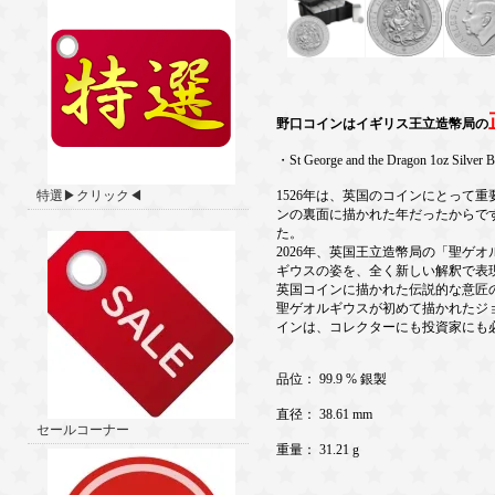
野口コインはイギリス王立造幣局の
・St George and the Dragon 1oz Silver B
特選▶クリック◀
1526年は、英国のコインにとって
ンの裏面に描かれた年だったからで
た。
2026年、英国王立造幣局の「聖ゲ
ギウスの姿を、全く新しい解釈で表
英国コインに描かれた伝説的な意匠の
聖ゲオルギウスが初めて描かれたジ
インは、コレクターにも投資家にも
品位： 99.9 % 銀製
直径： 38.61 mm
セールコーナー
重量： 31.21 g