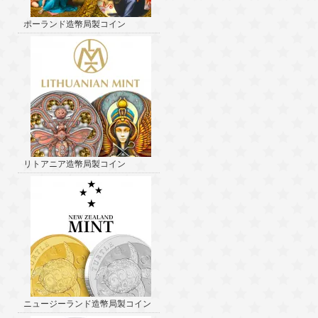
ポーランド造幣局製コイン
リトアニア造幣局製コイン
ニュージーランド造幣局製コイン