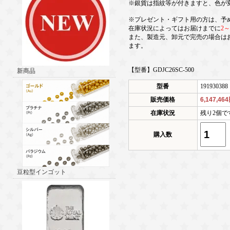
※銀貨は指紋等が付きますと、色が
※プレゼント・ギフト用の方は、予
在庫状況によってはお届けまでに
2
また、製造元、卸元で完売の場合は
ます。
【型番】GDJC26SC-500
新商品
型番
191930388
販売価格
6,147,46
在庫状況
残り2個で
購入数
豆粒型インゴット