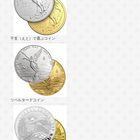
干支（えと）で選ぶコイン
リベルタードコイン