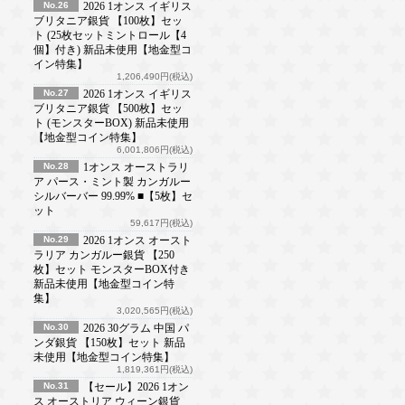
No.26
2026 1オンス イギリス
ブリタニア銀貨 【100枚】セッ
ト (25枚セットミントロール【4
個】付き) 新品未使用【地金型コ
イン特集】
1,206,490円(税込)
No.27
2026 1オンス イギリス
ブリタニア銀貨 【500枚】セッ
ト (モンスターBOX) 新品未使用
【地金型コイン特集】
6,001,806円(税込)
No.28
1オンス オーストラリ
ア パース・ミント製 カンガルー
シルバーバー 99.99% ■【5枚】セ
ット
59,617円(税込)
No.29
2026 1オンス オースト
ラリア カンガルー銀貨 【250
枚】セット モンスターBOX付き
新品未使用【地金型コイン特
集】
3,020,565円(税込)
No.30
2026 30グラム 中国 パ
ンダ銀貨 【150枚】セット 新品
未使用【地金型コイン特集】
1,819,361円(税込)
No.31
【セール】2026 1オン
ス オーストリア ウィーン銀貨