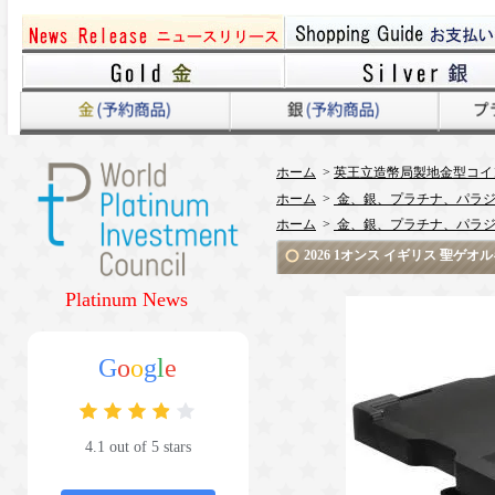
ホーム
>
英王立造幣局製地金型コイ
ホーム
>
金、銀、プラチナ、パラジ
ホーム
>
金、銀、プラチナ、パラジ
2026 1オンス イギリス 聖ゲオ
Platinum News
G
o
o
g
l
e
4.1 out of 5 stars