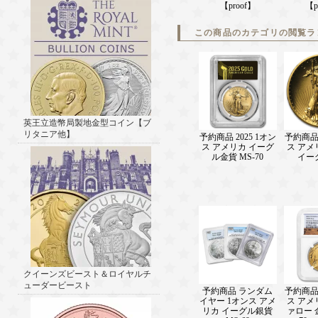
【proof】
【p
この商品のカテゴリの閲覧ラ
英王立造幣局製地金型コイン【ブ
リタニア他】
予約商品 2025 1オン
予約商品 
ス アメリカ イーグ
ス アメ
ル金貨 MS-70
イー
クイーンズビースト＆ロイヤルチ
ューダービースト
予約商品 ランダム
予約商品 
イヤー 1オンス アメ
ス アメ
リカ イーグル銀貨
ァロー 