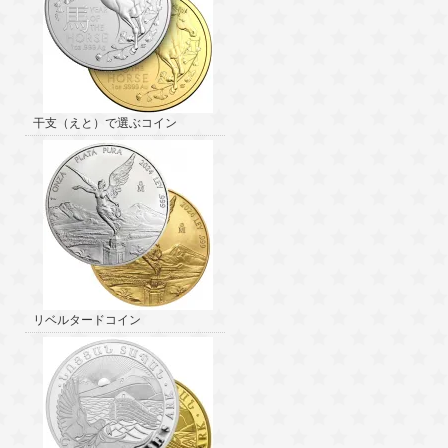
干支（えと）で選ぶコイン
リベルタードコイン