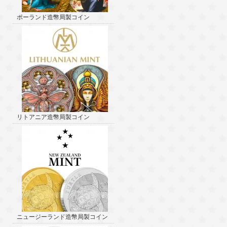
ポーランド造幣局製コイン
リトアニア造幣局製コイン
ニュージーランド造幣局製コイン