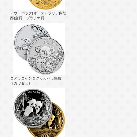
アウトバック(オーストラリア内陸
部)金貨・プラチナ貨
コアラコイン＆クッカバラ銀貨
（カワセミ）