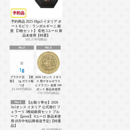
予約商品 2025 18gx3 イタリア オ
ートモビリ・ランボルギーニ 銀
貨 【3枚セット】 彩色 5ユーロ 新
品未使用【特選】
101,178円(税込)
No.2
No.3
プラチナ豆 【星
2026 1オンス イギリ
形】 1g ガラス瓶
ス 聖ゲオルギウス
つき
とドラゴン 金貨 100
12,244円(税込)
ポンド 新品未使用
770,725円(税込)
No.4
【お取り寄せ】2026
3x1オンス イタリア 公式発行 フ
ェラーリ 3枚組銀貨セット プル
ーフ 【proof】 6ユーロ 新品未使
用 (8月中旬以降発送予定)【特選
品】
95,204円(税込)