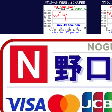
NYゴールド価格：オンス円建
NYシ