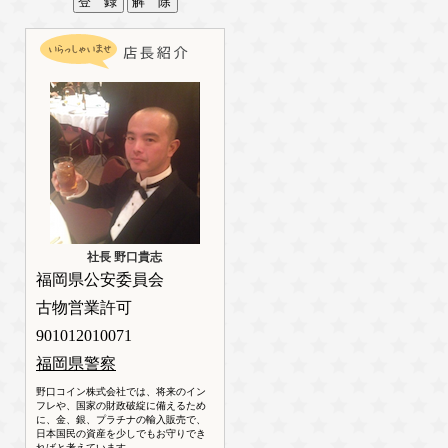
社長 野口貴志
福岡県公安委員会
古物営業許可
901012010071
福岡県警察
野口コイン株式会社では、将来のイン
フレや、国家の財政破綻に備えるため
に、金、銀、プラチナの輸入販売で、
日本国民の資産を少しでもお守りでき
ればと考えています。