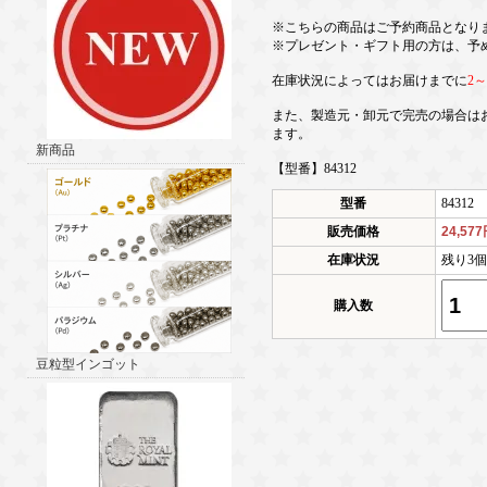
※こちらの商品はご予約商品となり
※プレゼント・ギフト用の方は、予
在庫状況によってはお届けまでに
2
また、製造元・卸元で完売の場合は
ます。
新商品
【型番】84312
型番
84312
販売価格
24,57
在庫状況
残り3
購入数
豆粒型インゴット