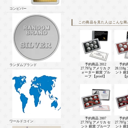
コンビバー
この商品を見た人はこんな商
予約商品 2012
予約商
ランダムブランド
27.797g アメリカ ク
28.118
ォーター 銀貨 プル
ント 銀
ーフ 【proof】
【p
予約商品 2007
予約商
ワールドコイン
27.797g アメリカ セ
27.797
ント 銀貨 プルーフ
ント 銀