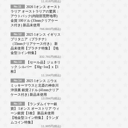
11,616円(税込)
No.11
2026 1オンス オースト
ラリア オーストラリアの驚異：
アウトバック(内陸部荒野地帯)
金貨 100ドル (33mmクリアケー
ス付き) 新品未使用
766,683円(税込)
No.12
2025 1オンス イギリス
ブリタニア（プラチナ）
（33mmクリアケース付き） 新
品未使用【プラチナ特集】【地
金型コイン特集】
332,781円(税込)
No.13
【セール品】ジェネリ
ック シルバー 【30g~1oz】x【1
枚】
11,164円(税込)
No.14
2025 1オンス ニウエ
ミッキーマウスと北斎の神奈川
沖浪裏 銀貨 2ドル (41mmクリア
ケース付き) 新品未使用
13,094円(税込)
No.15
【ランダムイヤー銀
貨】 1オンス オーストリア ウィ
ーン銀貨【1枚】 新品未使用
【地金型コイン特集】【ランダ
ムコイン特集】
11,985円(税込)