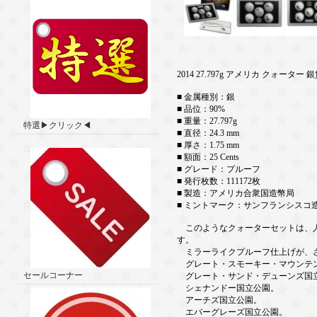
2014 27.797g アメリカ クォーター 
■ 金属種別：銀
■ 品位：90%
■ 重量：27.797g
特選▶クリック◀
■ 直径：24.3 mm
■ 厚さ：1.75 mm
■ 額面：25 Cents
■ グレード：プルーフ
■ 発行枚数：111172枚
■ 製造：アメリカ合衆国造幣局
■ ミントマーク：サンフランシスコ
このようなクォーターセットは、人気の『Am
す。
ミラーライクプルーフ仕上げが、
グレート・スモーキー・マウンテ
セールコーナー
グレート・サンド・デューンズ国
シェナンドー国立公園。
アーチズ国立公園。
エバーグレーズ国立公園。