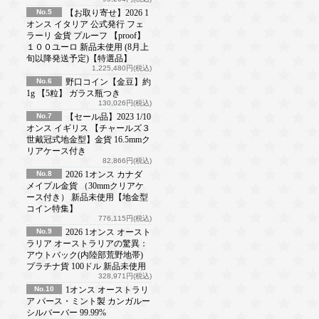
No.5
【お取り寄せ】2026 1
オンス イタリア 公式発行 フェ
ラーリ 金貨 プルーフ 【proof】
１００ユーロ 新品未使用 (8月上
旬以降発送予定)【特選品】
1,225,480円(税込)
No.6
野口コイン【金豆】約
1g 【5粒】 ガラス瓶つき
130,026円(税込)
No.7
【セール品】2023 1/10
オンス イギリス 【チャールズ３
世戴冠式地金型】金貨 16.5mmク
リアケース付き
82,866円(税込)
No.8
2026 1オンス カナダ
メイプル金貨 （30mmクリアケ
ース付き） 新品未使用【地金型
コイン特集】
776,115円(税込)
No.9
2026 1オンス オースト
ラリア オーストラリアの驚異：
アウトバック(内陸部荒野地帯)
プラチナ貨 100ドル 新品未使用
328,971円(税込)
No.10
1オンス オーストラリ
ア パース・ミント製 カンガルー
シルバーバー 99.99%