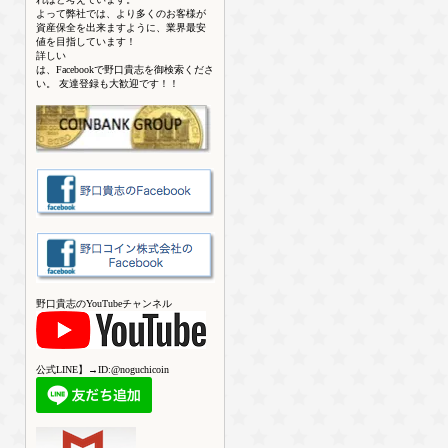
よって弊社では、より多くのお客様が
資産保全を出来ますように、業界最安
値を目指しています！
詳しい
は、Facebookで野口貴志を御検索くださ
い。 友達登録も大歓迎です！！
野口貴志のYouTubeチャンネル
公式LINE】→ID:@noguchicoin