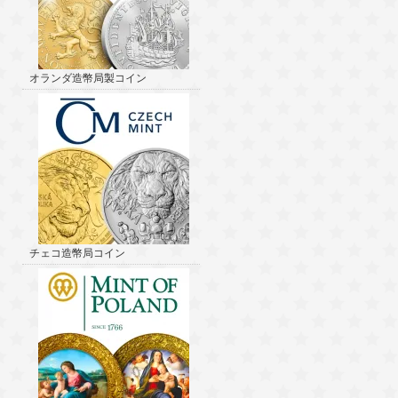
オランダ造幣局製コイン
チェコ造幣局コイン