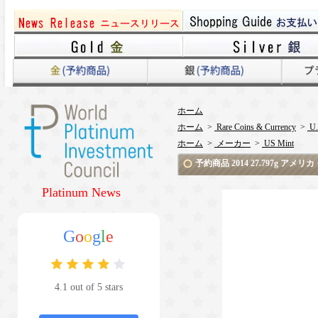
ホーム
ホーム
>
Rare Coins & Currency
>
U.
ホーム
>
メーカー
>
US Mint
予約商品 2014 27.797g アメ
Platinum News
G
o
o
g
l
e
4.1 out of 5 stars