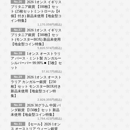
No.26
2026 1オンス イギリス
ブリタニア銀貨 【100枚】セッ
ト (25枚セットミントロール【4
個】付き) 新品未使用【地金型コ
イン特集】
1,170,059円(税込)
No.27
2026 1オンス イギリス
ブリタニア銀貨 【500枚】セッ
ト (モンスターBOX) 新品未使用
【地金型コイン特集】
5,820,574円(税込)
No.28
1オンス オーストラリ
ア パース・ミント製 カンガルー
シルバーバー 99.99% ■【5枚】セ
ット
57,817円(税込)
No.29
2026 1オンス オースト
ラリア カンガルー銀貨 【250
枚】セット モンスターBOX付き
新品未使用【地金型コイン特
集】
2,929,355円(税込)
No.30
2026 30グラム 中国 パ
ンダ銀貨 【150枚】セット 新品
未使用【地金型コイン特集】
1,764,423円(税込)
No.31
【セール】2026 1オン
ス オーストリア ウィーン銀貨