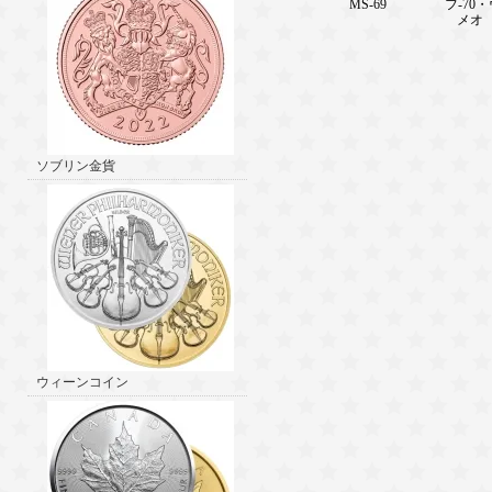
MS-69
フ-70
メオ 【
ソブリン金貨
ウィーンコイン