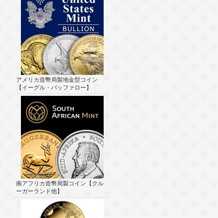
アメリカ造幣局製地金型コイン
【イーグル・バッファロー】
南アフリカ造幣局製コイン【クル
ーガーランド他】